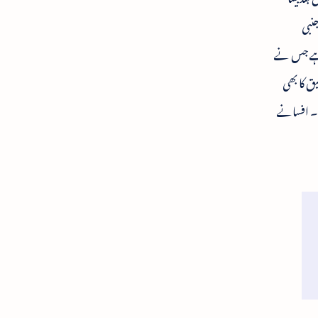
جنبی
 ہے جس نے
ق کا بھی
ے۔ افسانے