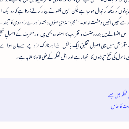
وتوں کو دیکھ کر نہال ہو رہا ہے لیکن انہیں چھوتے، پیار کرتے ڈرتا ہے کہ وہ ایک ا
 کہیں انہیں وحشت نہ ہو۔ "معجزہ" مذہبی جنون و تشدد اور بےراہ روی کا آئینہ
۔ اس افسانے میں بندر وحشت و تخریب کا استعارہ بھی ہیں اور فطرت کے اصولِ تخلی
۔ "آرائش" میں یہی اصولِ تخلیق ایک بالکل نئے اور نازک زاویے سے بیان ہوا ہ
ی ماحول کی تلخ سچائیوں کا اظہار ہے اور انل ٹھکر کے فنی قابو کا شاہد ہے۔
نل ٹھکر چل بسے
ہمیت کا حامل