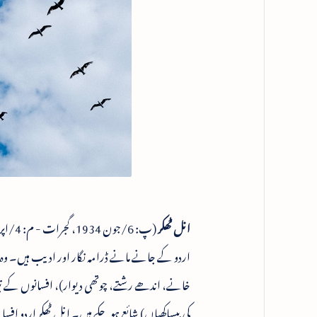
انل ٹھکر
(پ: 6/جون 1934، گجرات - م: 4/اپریل 2020 ، کرناٹک)
اردو کے جانے مانے ڈرامہ نگار اور ادیب ہیں۔ وہ 
خانے، اندھے رشتے، چوتھی دیوار)، افسانوں کے 