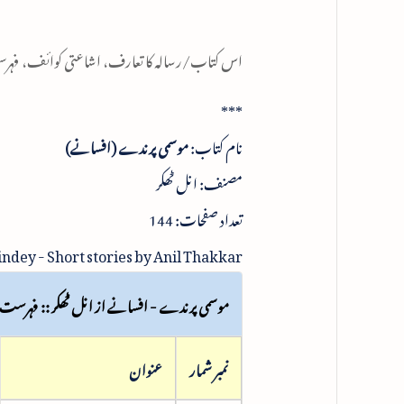
اس کتاب/رسالہ کا تعارف، اشاعتی کوائف، فہرستِ 
***
نام کتاب:
موسمی پرندے (افسانے)
مصنف: انل ٹھکر
تعداد صفحات: 144
dey - Short stories by Anil Thakkar
موسمی پرندے - افسانے از انل ٹھکر :: فہرست
نمبر شمار
عنوان