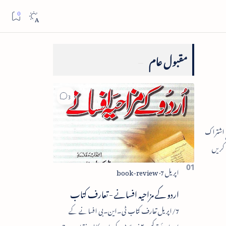
مقبول عام
اردو کے مزاحیہ افسانے - تعارف کتاب
7/اپریل تعارف کتاب ٹی۔این۔بی افسانے کے
اجزائے ترکیبی یعنی پلاٹ، کردار، مکالمہ، نقطۂ عروج،