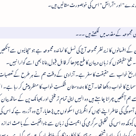
 پرندے" اور "آرائش" اس کی خوبصورت مثالیں ہیں۔
 مجموعہ کے مقدمہ میں لکھتے ہیں ۔۔۔
ے افسانوں کا زیرنظر مجموعہ آج کی نسل کا نمائندہ مجموعہ ہے جو سچائیوں سے آنکھیں 
لخ حقیقتوں کو زبان و بیان کا ملمع چڑھا کر قابل قبول بنانا بھی اسے گوارا نہیں۔
تاریخ خواب سے حقیقت کا سفر ہے۔ آزادی کے وقت ہم نے ہر طرح کے تعصبا
ماج کا خواب دیکھا تھا۔ آج کا ہندوستان شکستِ خواب کا منظر پیش کر رہا ہے۔ ا
 آنکھیں چرانا چاہتے ہیں وہ انہیں اپنی تمام تر تلخی اور بھیانک پن کے ساتھ بیان
آسودگی کی خاطر اپنے بچوں کو انگریزی اسکولوں میں پڑھایا، آج وہ آزردہ ہے کہ اس کی 
کیونکہ وہ اس کی تخلیقی سرگرمی کی اہمیت کی زبان سے ناواقفیت کے باعث اندازہ
 کردار ایک ایسا شخص ہے جس کا لڑکا روزگار کی خاطر امریکہ میں بس گیا ہے۔ برسوں ب