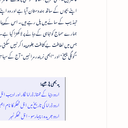
اپنے بچوں کے ساتھ ہندوستان آیا ہے اور وہ اپنے پ
تہذیب کے سائے میں پل رہے ہیں۔ اس کے پیار سے
ہمارے سماج کو تباہی کے دہانے پر لا کھڑا کیا ہے
جس میں لطافت بےکثافت جلوہ پیدا کر نہیں سکتی
"گونگی چیخ" اور "ابھی نریندر مرا نہیں" آج کے سیاس
یہ بھی پڑھیے:
اردو دنیا کے ممتاز ڈراما نگار اور ادیب ا
اردو ڈراما کی تاریخ میں انل ٹھکر کا نام ا
اردو جریدہ : چہارسو - انل ٹھکر نمبر