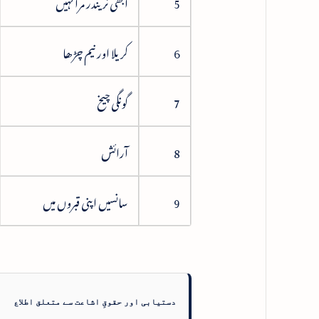
5
ابھی نریندر مرا نہیں
6
کریلا اور نیم چڑھا
7
گونگی چیخ
8
آرائش
9
سانسیں اپنی قبروں میں
دستیابی اور حقوقِ اشاعت سے متعلق اطلاع