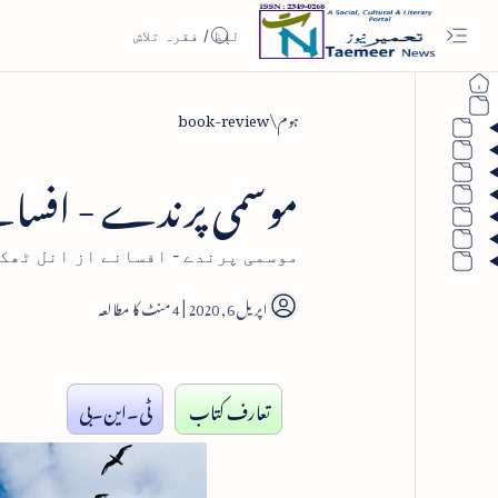
ہوم
book-review
موسمی پرندے - افسان
موسمی پرندے - افسانے از انل ٹھکر
4
تعارف کتاب
ٹی۔این۔بی