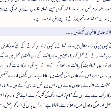
، عصمت، منٹو، رام لعل اور غیاث احمد گدی جیسے افسانہ نگاروں نے بڑی عمدگی سے بر
اکٹر حامدی کاشمیری لکھتے ہیں ۔۔۔
 کہانی پن کی زندہ مثال ہیں۔ وہ افسانے پر کہانی کو طاری کرنے کے لیے کد و کاوش
ت کو دریافت کرنے کے عمل کو روا رکھتے ہیں۔ دریافت کے اسی اکتشافی عمل میں وہ 
 خود اپنی افسانویت کی یافت اور تحفظ کرتے ہوئے اپنے کلی وجود کا اثبات کرتا ہے۔
یرارادی طور پر اس کے حاوی اثر کی لپیٹ میں آ جاتا ہے۔ اس نکتے کی قدرے تفصیل
گار کی حیثیت سے افسانے پر حاوی ہوتے ہیں نہ اس میں دخل اندازی کرتے ہیں۔ افسانہ 
اصر کا مرکب ہے، سے اس کے تمام تر آب و رنگ کی کشید کر کے، اپنے فنی لوازم کا اح
کفیل اور حرکی وجود کی طرح دھڑکتا ہے، پھیلتا ہے، اور آس پاس کی فضا کو مرتعش و من