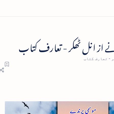
ے از انل ٹھکر - تعارف کتاب
 - تعارف کتاب