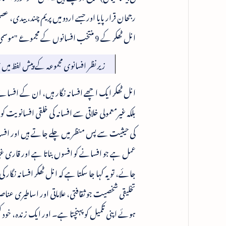
رجحان قرار پایا اور جسے اردو میں پریم چند، بیدی
انل ٹھکر کے 9 منتخب افسانوں کے مجموعے "موسمی پرندے" کا تعارف تعمیرنیوز کے ذریعے پیش خدمت ہے۔
زیرنظر افسانوی مجموعہ کے پیش لفظ میں ڈ
انل ٹھکر ایک اچھے افسانہ نگار ہیں، ان کے افسانے
بلکہ غیرمعمولی خلاقی سے افسانہ کی خلقی افسانوی
کی حیثیت سے پس منظر میں چلے جاتے ہیں اور افسانہ
عمل ہے جو افسانے کو افسوں بناتا ہے اور قاری غ
جائے، تو یہ کہا جا سکتا ہے کہ انل ٹھکر افسانہ ن
تخلیقی شخصیت جو ثقافتی، علاماتی اور اساطیری عن
ہوئے اپنی تکمیل کو پہنچتا ہے۔ اور ایک زندہ، خود 