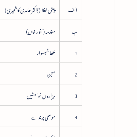
الف
پیش لفظ (ڈاکٹر حامدی کاشمیری)
ب
مقدمہ (انور خاں)
1
ننھا شہسوار
2
معجزہ
3
ہزاروں خواہشیں
4
موسمی پرندے