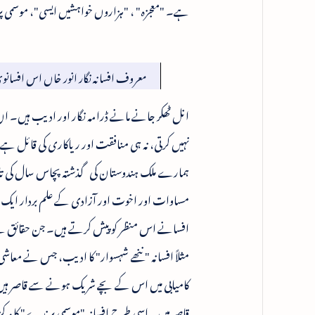
ہے۔ "معجزہ" ، "ہزاروں خواہشیں ایسی"، موسمی
معروف افسانہ نگار انور خاں اس افسانوی
انل ٹھکر جانے مانے ڈرامہ نگار اور ادیب ہیں۔ ان ک
نہیں کرتی، نہ ہی منافقت اور ریاکاری کی قائل ہے۔ ت
ہمارے ملک ہندوستان کی گذشتہ پچاس سال کی 
مساوات اور اخوت اور آزادی کے علم بردار ایک س
افسانے اس منظر کو پیش کرتے ہیں۔ جن حقائق سے ہم
مثلاً افسانہ "ننھے شہسوار" کا ادیب، جس نے معاشی 
کامیابی میں اس کے بچے شریک ہونے سے قاصر ہیں 
قاصر ہیں۔ اسی طرح افسانہ "موسمی پرندے" کا مرکزی