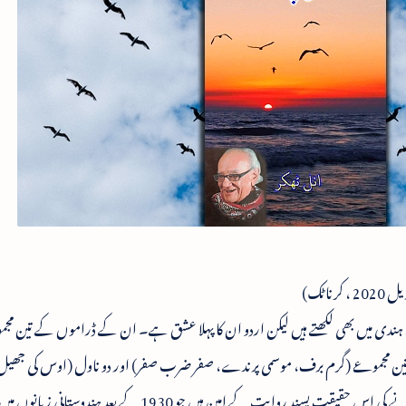
ہندی میں بھی لکھتے ہیں لیکن اردو ان کا پہلا عشق ہے۔ ان کے ڈراموں کے تین مجم
تین مجموعے (گرم برف، موسمی پرندے، صفر ضرب صفر) اور دو ناول (اوس کی جھیل
کی بیساکھیاں) شائع ہو چکے ہیں۔ انل ٹھکر اردو افسانے کی اس حقیقت پسند روایت کے امین ہیں جو 1930 کے بعد ہ