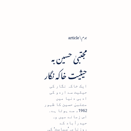
ہوم
article
مجتبیٰ حسین بہ
حیثیت خاکہ نگار
ایک خاکہ نگار کی
حیثیت سے اردو کی
ادبی دنیا میں
مجتبیٰ حسین کا ظہور
1962ء سے ہوتا ہے۔
اس زمانے میں وہ
حیدرآباد کے
روزنامہ’سیاست‘ کی