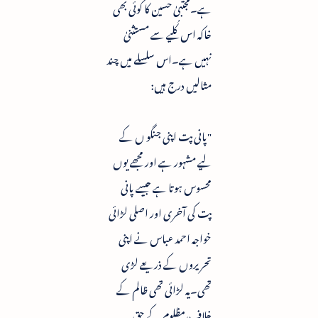
ہے۔مجتبیٰ حسین کا کوئی بھی
خاکہ اس کُلیے سے مستثنیٰ
نہیں ہے۔اس سلسلے میں چند
مثالیں درج ہیں:
"پانی پت اپنی جنگو ں کے
لیے مشہور ہے اور مجھے یوں
محسوس ہوتا ہے جیسے پانی
پت کی آخری اور اصلی لڑائی
خواجہ احمد عباس نے اپنی
تحریروں کے ذریعے لڑی
تھی۔یہ لڑائی تھی ظالم کے
خلاف،مظلوم کے حق