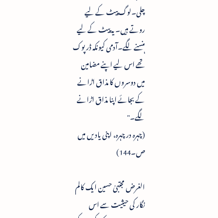
چلی۔لوگ پیٹ کے لیے
روتے ہیں۔ یہ پیٹ کے لیے
ہنسنے لگے۔آدمی کیونکہ ڈرپوک
تھے اس لیے اپنے مضامین
میں دوسروں کا مذاق اڑانے
کے بجائے اپنا مذاق اڑانے
لگے۔"
(چہرہ در چہرہ، اپنی یادیں میں
ص۔144)
الغرض مجتبیٰ حسین ایک کالم
نگار کی حیثیت سے اس