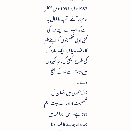
1987ء اور 1993ء میں منظر
عام پر آئے۔آپ کا کمال یہ
ہے کہ آپ نے اپنے دور کی
کئی ادبی شخصیتوں کو اپنے طنز
کا ہدف بنایا اور ایک جادو گر
کی طرح گنتی کی چند لکیروں
میں بہت سے خاکے کھینچ
دیے۔
خاکہ نگاری میں انسان کی
شخصیت کا ادراک بہت اہم
ہوتا ہے۔اس ادراک میں
ہمدردانہ جذبے کا غلبہ ہوتا