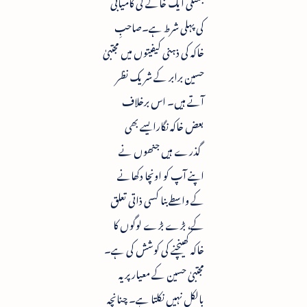
بستگی ایک خاکے کی کامیابی
کی پہلی شرط ہے۔صاحبِ
خاکہ کی ذہنی کیفیتوں میں مجتبیٰ
حسین برابر کے شریک نظر
آتے ہیں۔ اس برخلاف
بعض خاکہ نگارایسے بھی
گذرے ہیں جنھوں نے
اپنے آپ کو اونچا دکھانے
کے واسطے بنا کسی ذاتی تعلق
کے، بڑے بڑے لوگوں کا
خاکہ کھینچنے کی کوشش کی ہے۔
مجتبیٰ حسین کے معیار پر یہ
بالکل نہیں نکلتا ہے۔ چنانچہ