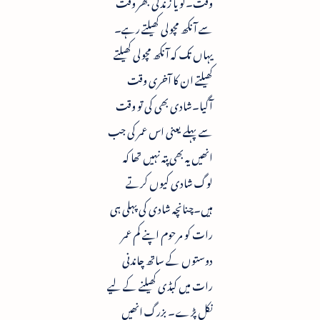
وقت۔گویا زندگی بھر وقت
سے آنکھ مچولی کھیلتے رہے۔
یہاں تک کہ آنکھ مچولی کھیلتے
کھیلتے ان کا آخری وقت
آگیا۔شادی بھی کی تو وقت
سے پہلے یعنی اس عمر کی جب
انھیں یہ بھی پتہ نہیں تھا کہ
لوگ شادی کیوں کرتے
ہیں۔چنانچہ شادی کی پہلی ہی
رات کو مرحوم اپنے کم عمر
دوستوں کے ساتھ چاندنی
رات میں کبڈی کھیلنے کے لیے
نکل پڑے۔ بزرگ انھیں