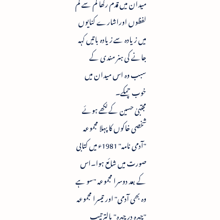
میدان میں قدم رکھا کم سے کم
لفظوں اوراشارے کنایوں
میں زیادہ سے زیادہ باتیں کہہ
جانے کی ہنر مندی کے
سبب وہ اس میدان میں
خوب چمکے۔
مجتبیٰ حسین کے لکھے ہوئے
شخصی خاکوں کا پہلا مجموعہ
"آدمی نامہ" 1981ء میں کتابی
صورت میں شائع ہوا۔اس
کے بعد دوسرا مجموعہ "سو ہے
وہ بھی آدمی" اور تیسرا مجموعہ
"چہرہ در چہرہ" بالترتیب