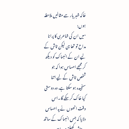
خاکہ شہریار سے مثالیں ملاحظہ
ہوں:
"میں ان کی شاعری کا پرانا
مداح تو تھا ہی لیکن تاش کے
لیے ان کے انہماک کو دیکھ
کر مجھے احساس ہوا کہ جو
شخص تاش کے لیے اتنا
سنجیدہ ہو سکتا ہے، وہ دوستی
کیا خاک کرسکے گا۔اس
وقت انھوں نے یہ احساس
دلایا کہ جس انہماک کے ساتھ
وہ تاش کھیلتے ہیں اسی