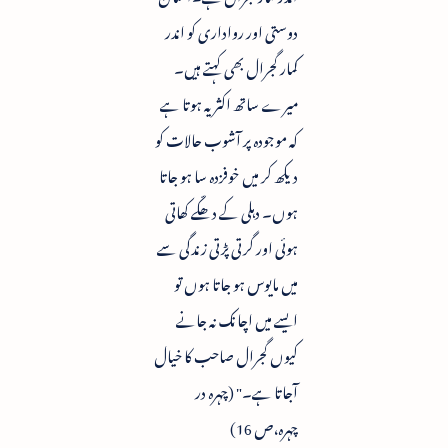
دوستی اور رواداری کو اندر
کمار گجرال بھی کہتے ہیں۔
میرے ساتھ اکثر یہ ہوتا ہے
کہ موجودہ پر آشوب حالات کو
دیکھ کر میں خوفزدہ سا ہو جاتا
ہوں۔ دہلی کے دھکّے کھاتی
ہوئی اور گرتی پڑتی زندگی سے
میں مایوس ہو جاتا ہوں تو
ایسے میں اچانک نہ جانے
کیوں گجرال صاحب کا خیال
آجاتا ہے۔" (چہرہ در
چہرہ،ص 16)