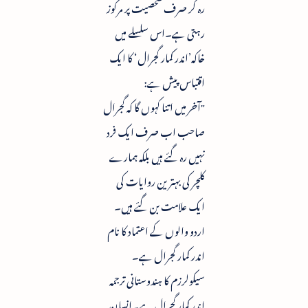
رہ کر صرف شخصیت پر مرکوز
رہتی ہے۔اس سلسلے میں
خاکہ’اندر کمار گجرال‘ کا ایک
اقتباس پیش ہے:
"آخر میں اتنا کہوں گا کہ گجرال
صاحب اب صرف ایک فرد
نہیں رہ گئے ہیں بلکہ ہمارے
کلچر کی بہترین روایات کی
ایک علامت بن گئے ہیں۔
اردو والوں کے اعتماد کا نام
اندر کمار گجرال ہے۔
سیکولرزم کا ہندوستانی ترجمہ
اندر کمار گجرال ہے۔انسان