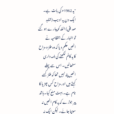
"یہ 1962ء کی بات ہے۔
ایک دن یہ ادیب (شاہد
صدیقی) اللہ کو پیارے ہو گئے
تو اخبار کے انتظامیہ نے
انھیں حکم دیا کہ وہ طنز و مزاح
کا یہ کالم لکھنے کی ذمہ داری
سنھالیں۔ اس سے پہلے
انھیں پتہ نہیں تھا کہ طنز کسے
کہتے ہیں اور مزاح کس چڑیا کا
نام ہے۔ بہت منع کیا۔ہاتھ
پیر جوڑے کہ یہ کام انھیں نہ
سونپا جائے۔ لیکن ایک نہ