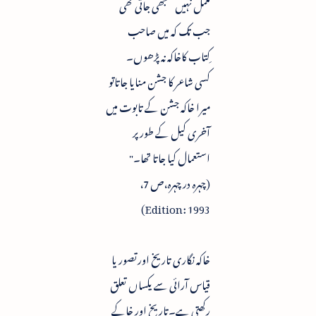
مکمل نہیں سمجھی جاتی تھی
جب تک کہ میں صاحب
ِکتاب کاخاکہ نہ پڑھوں۔
کسی شاعر کا جشن منایا جاتاتو
میرا خاکہ جشن کے تابوت میں
آخری کیل کے طور پر
استعمال کیا جاتا تھا۔"
(چہرہ در چہرہ،ص 7،
Edition: 1993)
خاکہ نگاری تاریخ اورتصور یا
قیاس آرائی سے یکساں تعلق
رکھتی ہے۔تاریخ اور خاکے