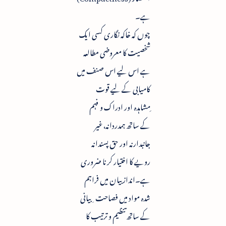
ہے۔
چوں کہ خاکہ نگاری کسی ایک
شخصیت کا معروضی مطالعہ
ہے اس لیے اس صنف میں
کامیابی کے لیے قوت
ِمشاہدہ اور ادراک و فہم
کے ساتھ ہمدردانہ،غیر
جانبدارنہ اور حق پسندانہ
رویے کا اختیار کرنا ضروری
ہے۔انداز بیان میں فراہم
شدہ مواد میں فصاحت ِبیانی
کے ساتھ تنظیم و ترتیب کا