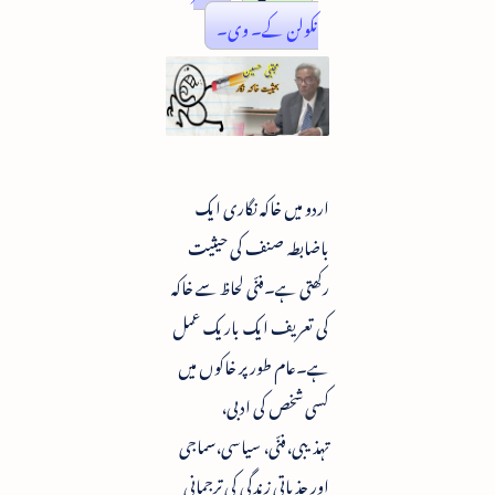
نکولن کے۔ وی۔
اردو میں خاکہ نگاری ایک
باضابطہ صنف کی حیثیت
رکھتی ہے۔فنّی لحاظ سے خاکہ
کی تعریف ایک باریک عمل
ہے۔عام طور پر خاکوں میں
کسی شخص کی ادبی،
تہذیبی،فنّی، سیاسی،سماجی
اور جذباتی زندگی کی ترجمانی