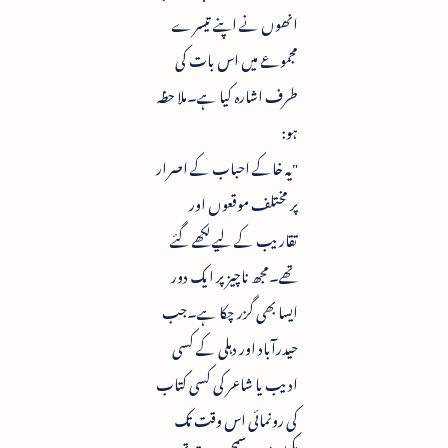
انھوں نے اپنے تیسرے
مجموعے میں اس بات کی
طرف اشارہ کیا ہے۔ملا حظہ
ہو:
"یہ خاکے احباب کے اصرار
پر مختلف موقعوں اور
تقاریب کے لیے لکھے گئے
تھے۔مجھ ناچیزپر ایک دور
ایسا بھی گزر چکا ہے۔جب
حیدرآباد اور دہلی کے کسی
ادیب یا شاعر کی کسی کتاب
کی رونمائی اس وقت تک