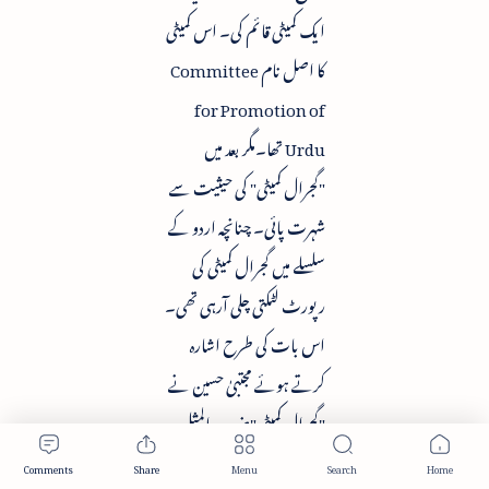
ایک کمیٹی قائم کی۔ اس کمیٹی
کا اصل نام Committee
for Promotion of
Urdu تھا۔مگر بعد میں
"گجرال کمیٹی" کی حیثیت سے
شہرت پائی۔ چنانچہ اردو کے
سلسلے میں گجرال کمیٹی کی
رپورٹ لٹکتی چلی آرہی تھی۔
اس بات کی طرح اشارہ
کرتے ہوئے مجتبیٰ حسین نے
"گجرال کمیٹی"ضرب المثل
کے طور پر استعمال کیا ہے۔