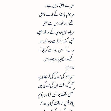
میرے اختیار میں ہے۔
مرحوم بات کے بڑے دھنی
تھے۔ساٹھ برس سے بھی
زیادہ اپنی بیوی کے ساتھ جیسے
تیسے گذار کر اسے بیوہ کا درجہ
دے کر اس دنیا سے کوچ کر
گئے۔" (چہرہ در چہرہ،ص
146)
"مرحوم کی زندگی کی ٹریجڈی یہ
تھی کہ وقت ان کی زندگی میں
کبھی وقت پر نہیں آیا۔ہر کام
یاتو قبل از وقت کیا یا بعد از