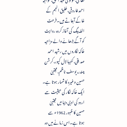
احمد فاروقی،خلیق انجم کے
خاکے آجاتے ہیں۔فرحت
اللہ بیگ کی آغاز کردہ روایت
کو آگے بڑھانے والے مزاحیہ
خاکہ نگاروں میں رشید احمد
صدیقی،کنہیا لال کپور،کرشن
چندر،یوسف ناظم،مجتبیٰ
حسین وغیرہ کا شمار ہوتا ہے۔
ایک خاکہ نگار کی حیثیت سے
اردو کی ادبی دنیا میں مجتبیٰ
حسین کا ظہور 1962ء سے
ہوتا ہے۔اس زمانے میں وہ