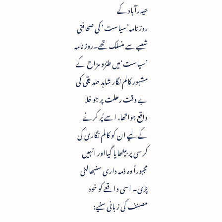
حیدرآباد کے
روزنامہ’سیاست‘ کی صحافتی
شعبے سے منسلک تھے۔روزنامہ
’سیاست‘میں طنزو مزاح کے
مشہور کالم نگار شاہد صدیقی کی
بے وقت رحلت پر جو خلا
واقع ہواتھا، اسے پُر کرنے
کے لیے ان کو کالم نگاری کی
کرسی پر بیٹھایا گیااور انہیں
مجبوراً وہ ذمہ داری سنبھالنی
پڑی۔ اسی واقعے کو خود
مصنف کی زبانی سنیے: