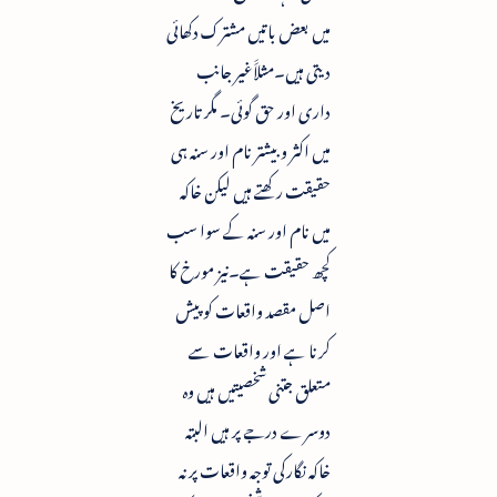
میں بعض باتیں مشترک دکھائی
دیتی ہیں۔مثلاََغیر جانب
داری اور حق گوئی۔ مگر تاریخ
میں اکثر و بیشتر نام اور سنہ ہی
حقیقت رکھتے ہیں لیکن خاکہ
میں نام اور سنہ کے سوا سب
کچھ حقیقت ہے۔نیز مورخ کا
اصل مقصد واقعات کو پیش
کرنا ہے اور واقعات سے
متعلق جتنی شخصیتیں ہیں وہ
دوسرے درجے پر ہیں البتہ
خاکہ نگارکی توجہ واقعات پر نہ