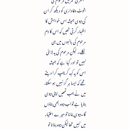
اٹوٹ وفاداری کو دیکھ کر ان
کی بیوی ہمیشہ اس خواہش کا
اظہار کرتی تھیں کہ اس کا دم
مرحوم کی بانہوں میں ہی
نکلے۔ لیکن مرحوم کی یہ بڑائی
نہیں تو اور کیا ہے کہ ہمیشہ
اس کو یہ کہہ کر چپ کرا دیتے
تھے کہ ایسا ہر گز نہیں ہو سکتا،
میں نے جب تمھیں اپنی بیوی
بنایا ہے تواب بیوہ بھی بناؤں
گا۔بیوی بنانا تو میرے اختیار
میں نہیں تھالیکن بیوہ بنانا تو