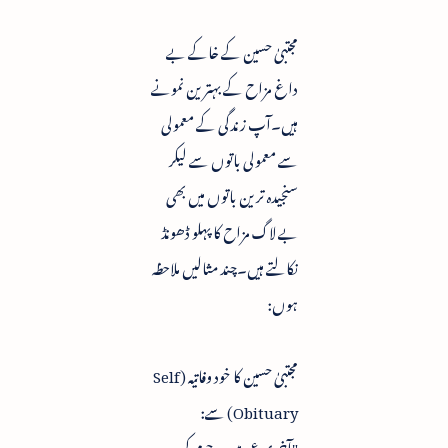
مجتبیٰ حسین کے خاکے بے
داغ مزاح کے بہترین نمونے
ہیں۔آپ زندگی کے معمولی
سے معمولی باتوں سے لیکر
سنجیدہ ترین باتوں میں بھی
بے لاگ مزاح کا پہلو ڈھونڈ
نکالتے ہیں۔چند مثالیں ملاحظہ
ہوں:
مجتبیٰ حسین کا خود وفاتیہ (Self
Obituary) سے:
"آخری عمر میں مرحوم کی