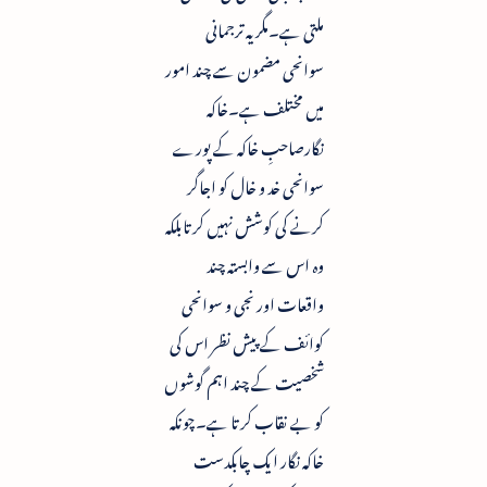
ملتی ہے۔مگر یہ ترجمانی
سوانحی مضمون سے چند امور
میں مختلف ہے۔خاکہ
نگارصاحبِ خاکہ کے پورے
سوانحی خد و خال کو اجاگر
کرنے کی کوشش نہیں کرتابلکہ
وہ اس سے وابستہ چند
واقعات اور نجی و سوانحی
کوائف کے پیش نظر اس کی
شخصیت کے چند اہم گوشوں
کو بے نقاب کرتا ہے۔چونکہ
خاکہ نگار ایک چابکدست