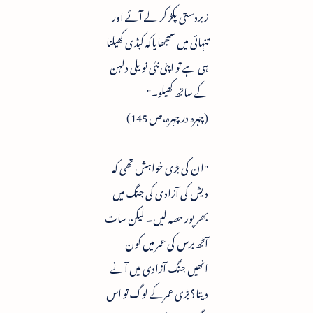
زبردستی پکڑ کر لے آئے اور
تنہائی میں سمجھایاکہ کبڈی کھیلنا
ہی ہے تو اپنی نئی نویلی دلہن
کے ساتھ کھیلو۔"
(چہرہ در چہرہ،ص 145)
"ان کی بڑی خواہش تھی کہ
دیش کی آزادی کی جنگ میں
بھرپور حصہ لیں۔ لیکن سات
آٹھ برس کی عمر میں کون
انھیں جنگ آزادی میں آنے
دیتا؟ بڑی عمرکے لوگ تو اس