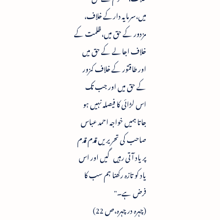
میں،سرمایہ دارکے خلاف،
مزدور کے حق میں،ظلمت کے
خلاف اجالے کے حق میں
اور طاقتور کے خلاف کمزور
کے حق میں اور جب تک
اس لڑائی کا فیصلہ نہیں ہو
جاتا ہمیں خواجہ احمد عباس
صاحب کی تحریریں قدم قدم
پر یاد آتی رہیں گیں اور اس
یاد کو تازہ رکھنا ہم سب کا
فرض ہے۔"
(چہرہ در چہرہ،ص 22)