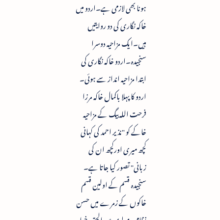
ہونا بھی لازمی ہے۔اردو میں
خاکہ نگاری کی دو روایتیں
ہیں۔ایک مزاحیہ دوسرا
سنجیدہ۔اردو خاکہ نگاری کی
ابتدا مزاحیہ انداز سے ہوئی۔
اردو کا پہلا باکمال خاکہ مرزا
فرحت اللہ بیگ کے مزاحیہ
خاکے کو "نذیر احمد کی کہانی
کچھ میری اورکچھ ان کی
زبانی" تصور کیا جاتا ہے۔
سنجیدہ قسم کے اولین قسم
خاکوں کے زمرے میں حسن
نظامی،مولوی عبد الحق،خواجہ