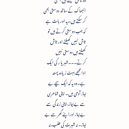
انہماک کے ساتھ دوستی بھی
کر سکتے ہیں۔یہ اور بات ہے
کہ جب دوستی کرتے ہیں تو
تاش نہیں کھیلتے اور تاش
کھیلتے ہیں دوستی نہیں
کرتے۔۔۔شہریا ر کی ایک
ادا مجھے بہت زیادہ پسند
ہے۔وہ یہ کہ ایک سچے بے
نیاز آدمی ہیں۔ اپنی شاعری
سے بے نیاز،اپنی زندگی سے
بے نیاز اوراپنے گھر سے بے
نیاز۔ نہ شہرت کی طلب،نہ