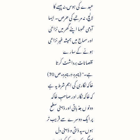
عہدے کی ہوس،نہ پیسے کا
لالچ، نہ مرتبے کی حرص۔ ایسا
آدمی عموما اپنے گھر میں نزاعی
اور سماج میں ہمیشہ غیر نزاعی
ہونے کے سارے
نقصانات برداشت کرتا
ہے۔" (چہرہ در چہرہ،ص 70)
خاکہ نگاری کی اہم شرط یہ ہے
کہ خاکہ نگار اور صاحبِ خاکہ
دونو ں جذباتی اور ذہنی سطح
پر ایک دوسرے سے قریب تر
ہوں۔یہ ذاتی و ذہنی دل