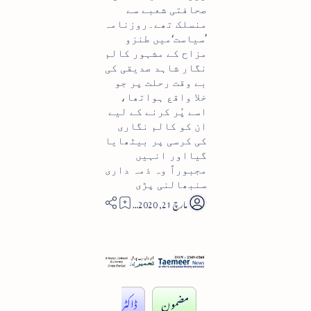
صحافتی شعبے سے
منسلک تھے۔روزنامہ
’سیاست‘میں طنزو
مزاح کے مشہور کالم
نگار شاہد صدیقی کی
بے وقت رحلت پر جو
خلا واقع ہواتھا،
اسے پُر کرنے کے لیے
ان کو کالم نگاری
کی کرسی پر بیٹھایا
گیااور انہیں
مجبوراً وہ ذمہ داری
سنبھالنی پڑی
10
مضمون
ڈاکٹر