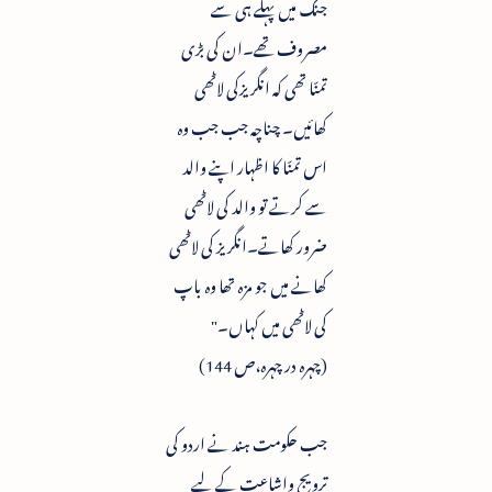
جنگ میں پہلے ہی سے
مصروف تھے۔ان کی بڑی
تمنّا تھی کہ انگریزکی لاٹھی
کھائیں۔ چناچہ جب جب وہ
اس تمنّا کا اظہار اپنے والد
سے کرتے تو والد کی لاٹھی
ضرور کھاتے۔انگریز کی لاٹھی
کھانے میں جو مزہ تھا وہ باپ
کی لاٹھی میں کہاں۔"
(چہرہ در چہرہ،ص 144)
جب حکومت ہند نے اردو کی
ترویج واشاعت کے لیے