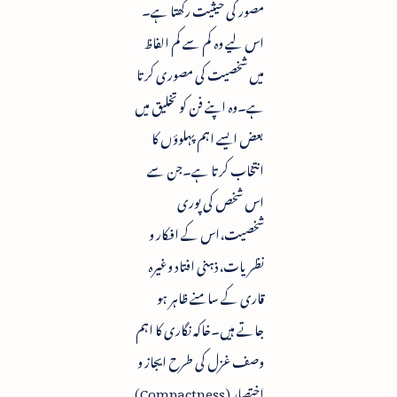
مصور کی حیثیت رکھتا ہے۔
اس لیے وہ کم سے کم الفاظ
میں شخصیت کی مصوری کرتا
ہے۔وہ اپنے فن کو تخلیق میں
بعض ایسے اہم پہلوؤں کا
انتخاب کرتا ہے۔جن سے
اس شخص کی پوری
شخصیت،اس کے افکار و
نظریات،ذہنی افتاد وغیرہ
قاری کے سامنے ظاہر ہو
جاتے ہیں۔خاکہ نگاری کا اہم
وصف غزل کی طرح ایجاز و
اختصار (Compactness)