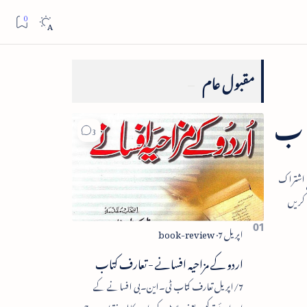
مقبول عام
تاب
اردو کے مزاحیہ افسانے - تعارف کتاب
7/اپریل تعارف کتاب ٹی۔این۔بی افسانے کے
اجزائے ترکیبی یعنی پلاٹ، کردار، مکالمہ، نقطۂ عروج،