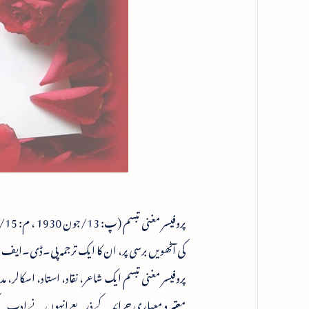
پروفیسر مغنی تبسم (پ: 13/جون 1930 ، م: 15/فروری 2012)
کی آٹھویں برسی پر، ان کا ایک ترجمہ پی۔ڈی۔ای
پروفیسر مغنی تبسم ایک شاعر، نقاد، استاد، اسکال
معتبر و معیاری جرائد کے ذریعے انہوں نے ادب کے گ