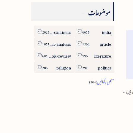
موضوعات
sub-continent
india
column-analysis
article
book-review
literature
religion
politics
 ہیں۔