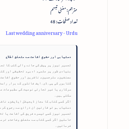
مترجم: مغنی تبسم
تعداد صفحات: 48
Last wedding anniversary - Urdu
دستیابی اور حقوقِ اشاعت سے متعلق اطلاع
تعمیر نیوز پر پیش کی جانے والی کتب کا تع
بنیادی طور پر علمی، ادبی، تحقیقی اور کتا
مصنفین، مترجمین، ناشرین اور حقوقِ اشاعت ک
سرکاری یا غیر تجارتی نوعیت کی مطبوعات عل
سکتی ہیں۔
اگر کسی کتاب کا مجاز ڈیجیٹل ایڈیشن، ناشر
دستیاب ہو تو قارئین ان ذرائع سے رجوع کر 
تعمیر نیوز کسی تیسرے فریق کی اشاعت یا تخلی
حاملین اگر کسی کتاب سے متعلق وضاحت، ترمی
فرمائیں۔