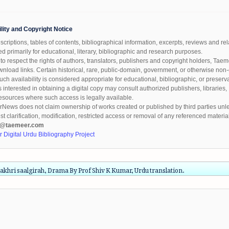
ility and Copyright Notice
criptions, tables of contents, bibliographical information, excerpts, reviews and 
d primarily for educational, literary, bibliographic and research purposes.
 to respect the rights of authors, translators, publishers and copyright holders, Ta
nload links. Certain historical, rare, public-domain, government, or otherwise n
ch availability is considered appropriate for educational, bibliographic, or preserv
interested in obtaining a digital copy may consult authorized publishers, libraries, I
esources where such access is legally available.
News does not claim ownership of works created or published by third parties unle
st clarification, modification, restricted access or removal of any referenced materia
t@taemeer.com
 Digital Urdu Bibliography Project
 akhri saalgirah, Drama By Prof Shiv K Kumar, Urdu translation.