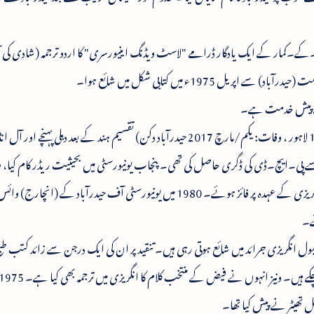
یو۔کے۔کمار کے ایک یادگار ڈرامے "لاسٹ ویڈنگ اینیورسری" کا اردو ترجمہ (شادی کی
ریل 1975ء میں کتابی شکل میں شائع ہوا۔
یعے پیش خدمت ہے۔
پروفیسر شیو۔کے۔کمار (پیدائش: 16/اگست 1921 لاہور ، وفات: یکم/مارچ 2017 حیدرآباد دکن) تقسیم ہند کے بعد دہلی پہن
 انہوں نے کیمبرج سے پی۔ایچ۔ڈی کی ڈگری حاصل کی تھی۔ پنجاب یونیورسٹی میں بحیثیت ریڈر کام کیا،
1959 میں جامعہ عثمانیہ میں پروفیسر اور صدر شعبہ انگریزی کے عہدہ پر فائز ہوئے۔ 1980 میں یونیورسٹی آف حیدرآباد کے (ا
ے۔
مقبول انگریزی جرائد میں شائع ہوتی رہی ہیں۔ تنقید پر ان کی ایک درجن سے زائد کتب طب
ل تھیٹر نے پیش کیا تھا۔