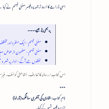
اسی ڈرامے کا اردو ترجمہ پروفیسر مغنی تبسم نے کیا
یہ بھی پڑھیے ۔۔۔
مغنی تبسم - ایک منفرد اور مخت
مغنی تبسم - مضمون از عوض سعی
لفظوں سے آگے - اداریہ شعر و ح
اس کتاب/رسالہ کا تعارف، اشاعتی کوائف، فہرستِ 
***
نام کتاب:
شادی کی آخری سالگرہ (ڈراما)
از: پروفیسر شیو کے کمار