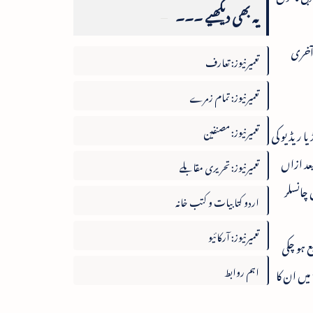
یہ بھی دیکھیے ۔۔۔
 آخری
تعمیرنیوز: تعارف
تعمیرنیوز: تمام زمرے
تعمیرنیوز: مصنفین
چے اور آل انڈیا ریڈیو کی
 بعد ازاں
تعمیرنیوز: تحریری مقابلے
نچارج) وائس چانسلر
اردو کتابیات و کتب خانہ
تعمیرنیوز: آرکائیو
ع ہو چکی
اہم روابط
ہیں۔ ان کے تین اردو شعری مجموعے بھی چھپ چکے ہیں۔ ونیز انہوں نے فیض کے منتخب کلام کا انگریزی میں ترجمہ بھی کیا ہے۔ 1975 میں ان کا