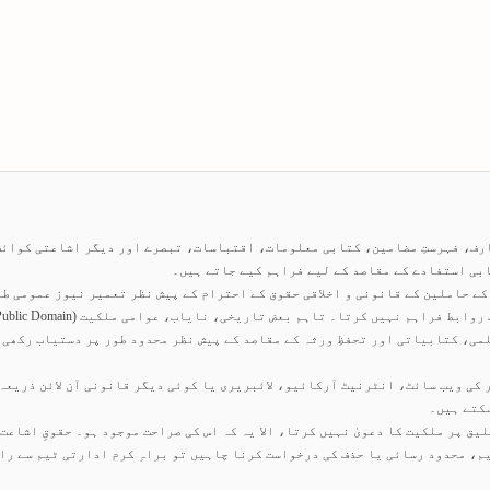
ارف، فہرستِ مضامین، کتابی معلومات، اقتباسات، تبصرے اور دیگر اشاعتی کوائ
بی استفادے کے مقاصد کے لیے فراہم کیے جاتے ہیں۔
ے حاملین کے قانونی و اخلاقی حقوق کے احترام کے پیش نظر تعمیر نیوز عمومی طو
می، کتابیاتی اور تحفظِ ورثہ کے مقاصد کے پیش نظر محدود طور پر دستیاب رکھی 
 کی ویب سائٹ، انٹرنیٹ آرکائیو، لائبریری یا کوئی دیگر قانونی آن لائن ذریعہ
سکتے ہیں۔
ق پر ملکیت کا دعویٰ نہیں کرتا، الا یہ کہ اس کی صراحت موجود ہو۔ حقوقِ اشاعت 
م، محدود رسائی یا حذف کی درخواست کرنا چاہیں تو براہِ کرم ادارتی ٹیم سے را