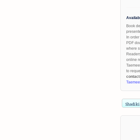
Availab
Book des
presente
In order
PDF dow
where su
Readers 
online r
Taemeer
to reque
contac
Taemeer
Shadi ki