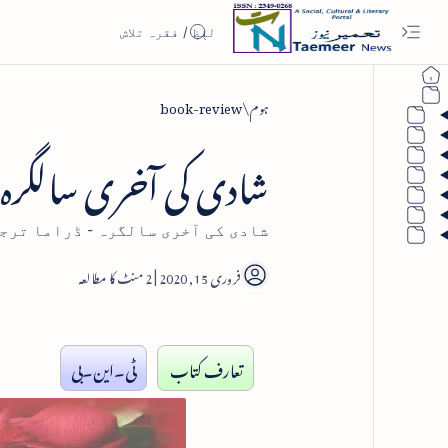
ہوم
book-review
شادی کی آخری سالگرہ -
شادی کی آخری سالگرہ - ڈراما ترجم
2
تعارف کتاب
ٹی۔این۔بی