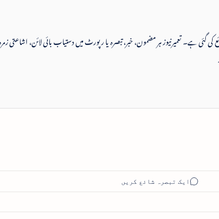
 شائع کی گئی ہے۔ تعمیرنیوز ہر مضمون، خبر، تبصرہ یا رپورٹ میں دستیاب بائی لائن، اشاعتی زمرہ