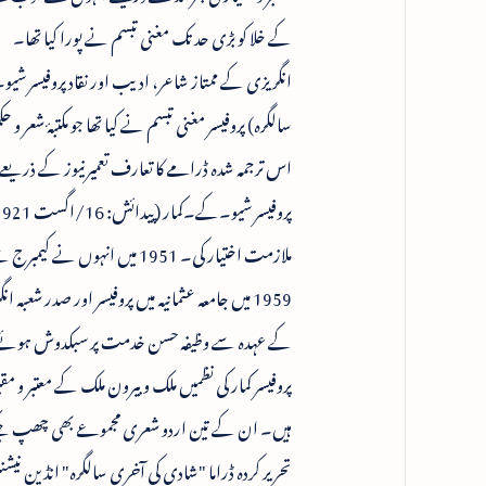
کے خلا کو بڑی حد تک مغنی تبسم نے پورا کیا تھا۔
انگریزی کے ممتاز شاعر، ادیب اور نقاد پروفیسر ش
سالگرہ) پروفیسر مغنی تبسم نے کیا تھا جو مکتبۂ شعر و حکمت (حیدرآباد) سے اپ
اس ترجمہ شدہ ڈرامے کا تعارف تعمیرنیوز کے ذر
ملازمت اختیار کی۔ 1951 میں
کے عہدہ سے وظیفہ حسن خدمت پر سبکدوش ہوئ
پروفیسر کمار کی نظمیں ملک و بیرون ملک کے معتبر و 
تحریر کردہ ڈراما "شادی کی آخری سالگرہ" انڈین نیشن