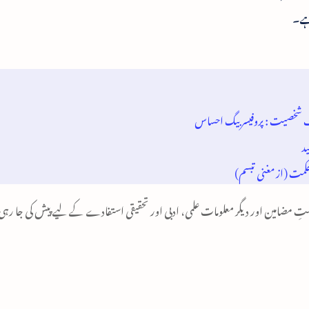
 ہے۔
لف شخصیت : پروفیسر بیگ احساس
د
کمت (از مغنی تبسم)
مضامین اور دیگر معلومات علمی، ادبی اور تحقیقی استفادے کے لیے پیش کی جا رہی