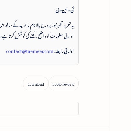
ٹی۔این۔بی
یہ تحریر تعمیرنیوز پر درج بالا نام یا ذریعہ کے ساتھ
ادارتی معلومات کو واضح رکھنے کی کوشش کرتا ہے۔
ادارتی رابطہ:
contact@taemeer.com