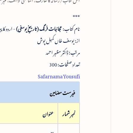
***
نام کتاب:
عجائبات فرنگ (تاریخِ یوسفی)
- اردو کا پ
از: یوسف خاں کمبل پوش
مرتب؛ ڈاکٹر مظہر احمد
تعداد صفحات: 300
Safarnama Yousufi
فہرست مضامین
نمبر شمار
عنوان