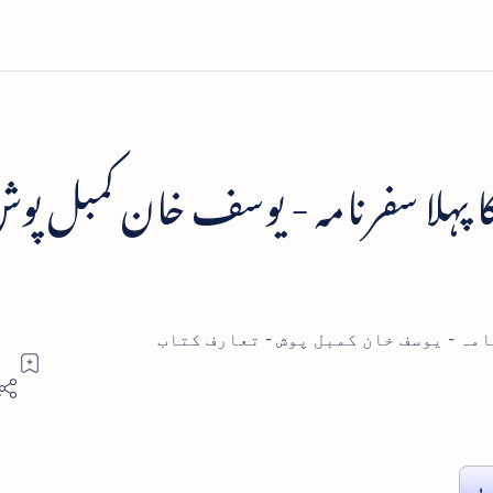
ا پہلا سفرنامہ - یوسف خان کمبل پو
امہ - یوسف خان کمبل پوش - تعارف کتاب
بی