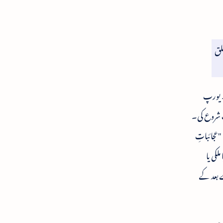
لق
۔ یورپ
ستانی سیاحوں میں سب سے قدیم تھے۔ 1828ء سے سیاحت شروع کی۔
ں مطبع نول کشور میں چھپا۔ "عجائباتِ
کی یا
 بعد کے
 ہیں۔