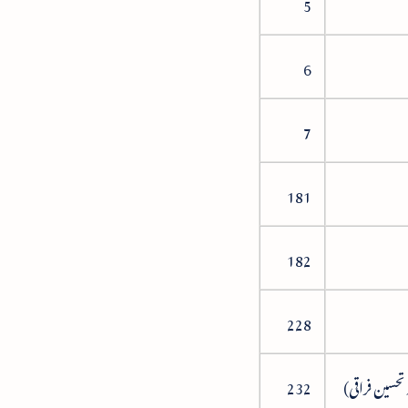
5
6
7
181
182
228
232