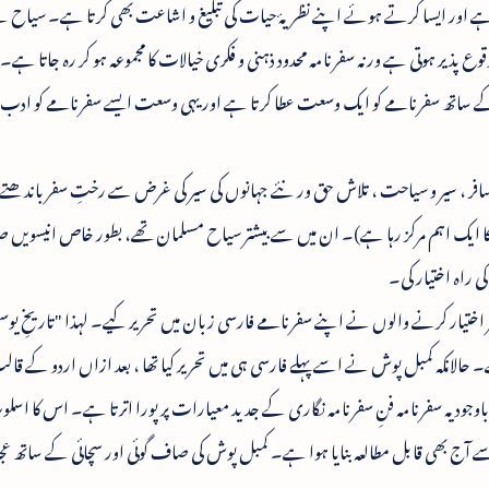
 ہے اور ایسا کرتے ہوئے اپنے نظریۂ حیات کی تبلیغ و اشاعت بھی کرتا ہے۔ سیاح ک
 پذیر ہوتی ہے ورنہ سفرنامہ محدود ذہنی و فکری خیالات کا مجموعہ ہو کر رہ جاتا ہے۔ 
 کے ساتھ سفرنامے کو ایک وسعت عطا کرتا ہے اور یہی وسعت ایسے سفرنامے کو ادب عال
مسافر ، سیر و سیاحت ، تلاش حق ور نئے جہانوں کی سیر کی غرض سے رختِ سفر باندھت
تجو کا ایک اہم مرکز رہا ہے)۔ ان میں سے بیشتر سیاح مسلمان تھے، بطور خاص انیسوی
ی راہ اختیار کی۔
تیار کرنے والوں نے اپنے سفرنامے فارسی زبان میں تحریر کیے۔ لہذا "تاریخِ یوس
ے۔ حالانکہ کمبل پوش نے اسے پہلے فارسی ہی میں تحریر کیا تھا ، بعد ازاں اردو کے قال
جود یہ سفرنامہ فنِ سفرنامہ نگاری کے جدید معیارات پر پورا اترتا ہے۔ اس کا اسلوب
ے آج بھی قابل مطالعہ بنایا ہوا ہے۔ کمبل پوش کی صاف گوئی اور سچائی کے ساتھ عجا