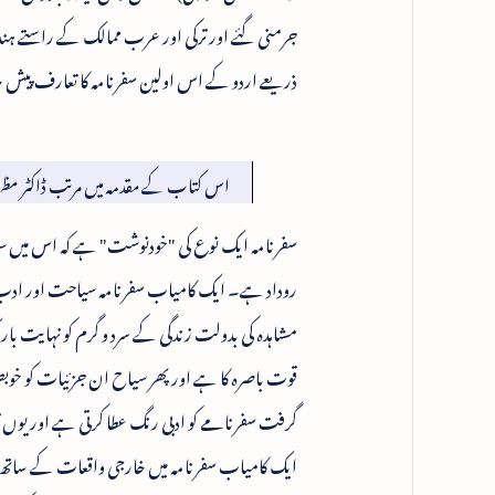
جرمنی گئے اور ترکی اور عرب ممالک کے راستے ہند
ذریعے اردو کے اس اولین سفرنامہ کا تعارف پ
اس کتاب کے مقدمہ میں مرتب ڈاکٹر مظہر
سفرنامہ ایک نوع کی "خودنوشت" ہے کہ اس میں سی
روداد ہے۔ ایک کامیاب سفرنامہ سیاحت اور ادب 
مشاہدہ کی بدولت زندگی کے سرد و گرم کو نہایت بار
قوت باصرہ کا ہے اور پھر سیاح ان جزئیات کو خو
گرفت سفرنامے کو ادبی رنگ عطا کرتی ہے اور یوں تم
ایک کامیاب سفرنامہ میں خارجی واقعات کے ساتھ 