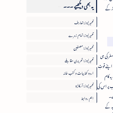
یہ بھی دیکھیے ۔۔۔
وز کے
تعمیرنیوز: تعارف
تعمیرنیوز: تمام زمرے
تعمیرنیوز: مصنفین
فر کی ہی
تعمیرنیوز: تحریری مقابلے
اپنے قوتِ
اردو کتابیات و کتب خانہ
ہ کام
تعمیرنیوز: آرکائیو
ب پر اس کی
ہے۔
اہم روابط
یہ کے