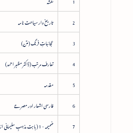
1
نقشہ
2
تاریخ وار سیاحت نامہ
3
عجائباتِ فرنگ (متن)
4
تعارف مرتب (ڈاکٹر مظہر احمد)
5
مقدمہ
6
فارسی اشعار اور مصرعے
7
ضمیمہ - 1 (بابت مذہبِ سلیمانی از تحسین فراقی)