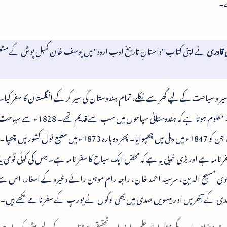
ے۔
 قادری
نے اپنی کتاب "داستانِ تاریخ ادب اردو" میں یوسف خان کمبل پوش کے متع
ر و سیاحت کے لیے گھر سے نکلے، تمام ہندوستان کی سیر کر کے انگلستان کا سفر کیا
کے دوسرے مقامات اور مصر وغیرہ کی بھی سیر کی۔ معلوم ہوتا ہے کہ ہندو
1837 میں ولایت کا سفر کیا۔ حالاتِ سفر لکھتے گئے، جن کو 1847ء میں دہلی میں چھپوایا۔ پھر دوبارہ 1873ء می
امہ ہے اور بڑی خوبی یہ ہے کہ محض ایک سیاح کا سفرنامہ ہے۔ جس کی کوئی قومی یا مل
مولوی مسیح الدین، سرسید احمد خان، راجہ رام موہن رائے وغیرہ کے اسفار، اس سے
 صدی کے آخر میں اور بیسویں صدی میں بھی لوگوں نے یورپ کے سفرنامے لکھے ہیں۔
مضامین اور دیگر معلومات علمی، ادبی اور تحقیقی استفادے کے لیے پیش کی جا رہی