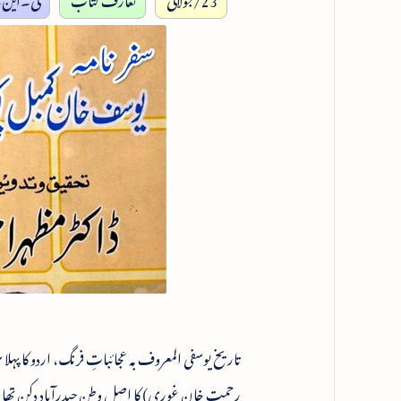
رحمت خان غوری) کا اصل وطن حیدرآباد دکن تھا بع