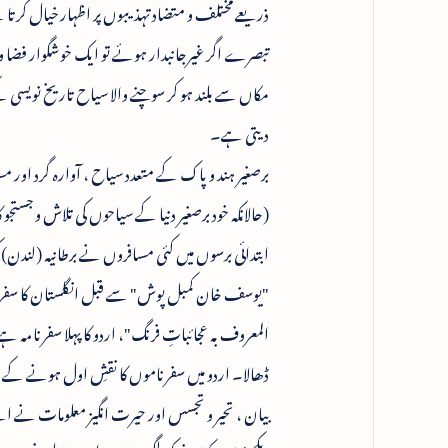
ذریعے مختلف و متضاد تہذیبوں پر اظہار خیال کرتا
تبصرے اگر غیرجانبدار ہوئے تو ایک خوشگوار فضا وقوع
مکاں سے بلند ہو کر سوچنے والا سیاح تاریخ نویسی
دیتی ہے۔
برصغیر ہند و پاک کے متعدد سیاح ، آوارہ گرد اور 
(حالانکہ خود برصغیر دنیا کے سیاحوں کی تلاش و جس
ابتدائی برسوں میں کئی مسافروں نے برطانیہ (لندن) ک
"یوسف خان کمبل پوش" سے قبل انگلستان کا سفر اخ
المعروف بہ عجائباتِ فرنگ"، اردو کا پہلا سفرنامہ ہ
ڈھالا۔ اردو میں سفرناموں کا نقشِ اول ہونے کے باو
بیان ، تحیر و تجسس اور حیرت انگیز معلومات نے اس