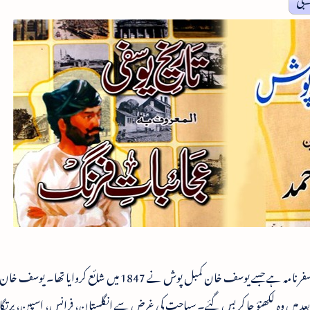
تاریخ یوسفی المعروف بہ عجائباتِ فرنگ، اردو کا پہلا سفرنامہ ہے جسے یوسف خان کمبل پوش نے 1847 میں شائع 
د میں وہ لکھنؤ جا کر بس گئے۔ سیاحت کی غرض سے انگلستان، فرانس، اسپین، پرتگا