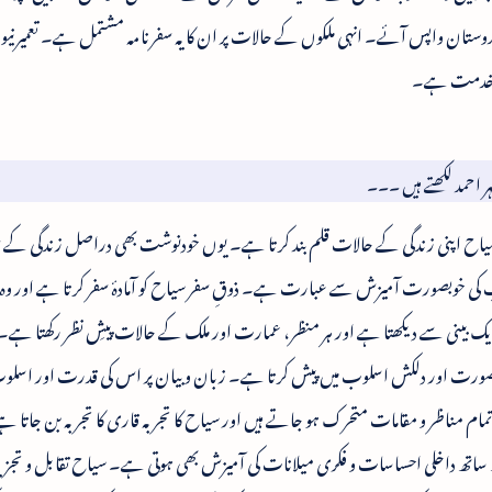
وستان واپس آئے۔ انہی ملکوں کے حالات پر ان کا یہ سفرنامہ مشتمل ہے۔ تعمیرنی
یش خدمت ہے۔
 احمد لکھتے ہیں ۔۔۔
اح اپنی زندگی کے حالات قلم بند کرتا ہے۔ یوں خودنوشت بھی دراصل زندگی کے س
کی خوبصورت آمیزش سے عبارت ہے۔ ذوقِ سفر سیاح کو آمادۂ سفر کرتا ہے اور وہ 
یک بینی سے دیکھتا ہے اور ہر منظر، عمارت اور ملک کے حالات پیشِ نظر رکھتا ہے۔ ی
بصورت اور دلکش اسلوب میں پیش کرتا ہے۔ زبان و بیان پر اس کی قدرت اور اسلو
ام مناظر و مقامات متحرک ہو جاتے ہیں اور سیاح کا تجربہ قاری کا تجربہ بن جاتا 
ساتھ داخلی احساسات و فکری میلانات کی آمیزش بھی ہوتی ہے۔ سیاح تقابل و تجز