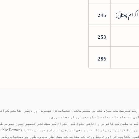
246
253
286
ارف، فہرستِ مضامین، کتابی معلومات، اقتباسات، تبصرے اور دیگر اشاعتی کوائ
بی استفادے کے مقاصد کے لیے فراہم کیے جاتے ہیں۔
ے حاملین کے قانونی و اخلاقی حقوق کے احترام کے پیش نظر تعمیر نیوز عمومی طو
می، کتابیاتی اور تحفظِ ورثہ کے مقاصد کے پیش نظر محدود طور پر دستیاب رکھی 