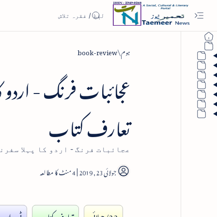
ہوم
book-review
عجائبات فرنگ - اردو ک
تعارف کتاب
عجائبات فرنگ - اردو کا پہلا سفرن
4
23/جولائی
تعارف کتاب
ٹی۔این۔