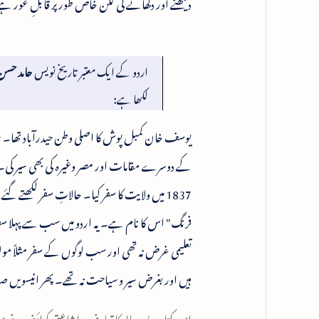
دیکھنے اور دکھانے کی لگن خاص طور پر قابلِ غور ہ
اردو کے ایک معتبر تاریخ نویس
حامد حسن
لکھا ہے:
یوسف خان کمبل پوش کا اصلی وطن حیدرآباد تھا۔ سی
فرنگ" اس کا نام ہے۔ یہ اردو میں سب سے پہلا سفرن
تعلیمی غرض نہ تھی اور سب لوگوں کے سفر مثلاً 
ہیں اور بغرض سیر و سیاحت نہ تھے۔ پھر انیسویں
اس کتاب/رسالہ کا تعارف، اشاعتی کوائف، فہرستِ 