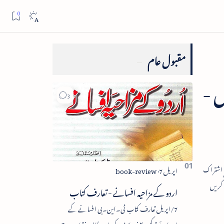
مقبول عام
ش -
اردو کے مزاحیہ افسانے - تعارف کتاب
7/اپریل تعارف کتاب ٹی۔این۔بی افسانے کے
اجزائے ترکیبی یعنی پلاٹ، کردار، مکالمہ، نقطۂ عروج،