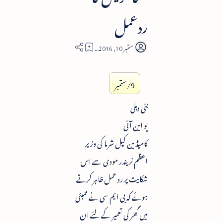
ردعمل
2
9/ستمبر
نئی دہلی
یو این آئی
کامیڈین کپل شرما کی وزیر
اعظم نریندر مودی سے اس
شکایت پر رد عمل ظاہر کرتے
ہوئے کہ بی ایم سی نے ممبئی
میں گھر کی تعمیر کے لئے ان