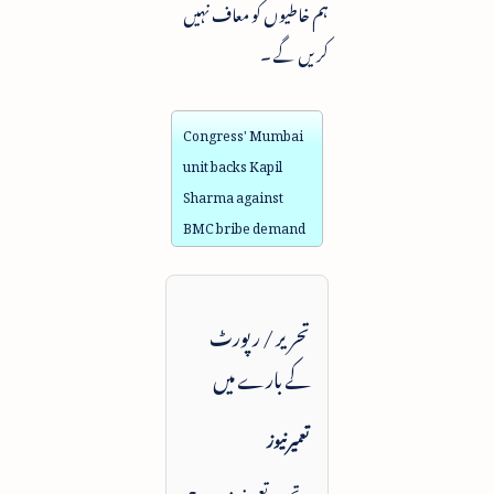
ہم خاطیوں کو معاف نہیں
کریں گے ۔
Congress' Mumbai
unit backs Kapil
Sharma against
BMC bribe demand
تحریر / رپورٹ
کے بارے میں
تعمیرنیوز
یہ تحریر تعمیرنیوز پر درج