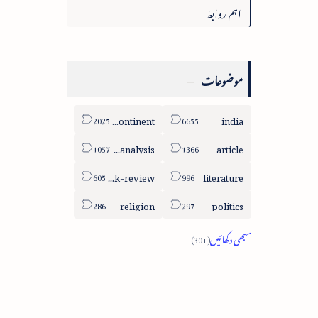
اہم روابط
موضوعات
sub-continent
india
column-analysis
article
book-review
literature
religion
politics