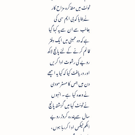
ٹوئٹ میں متذکرہ مزاح کار
نے بتایا کہ بی ایم سی کی
جانب سے ان سے یہ کہا گیا
ہے کہ وہ ممبئی میں ایک دفتر
قائم کرنے کے لئے پانچ لاکھ
روپے کی رشوت ادا کریں
اور دریافت کیا کہ کیا یہ اچھے
دن ہیں جس کا مسٹر مودی
نے وعدہ کیا ہے ۔ انہوں
نے ٹوئٹ کیا میں گزشتہ پانچ
سال سے پندرہ کروڑ روپے
انکم ٹیکس اد ا کررہا ہوں ،