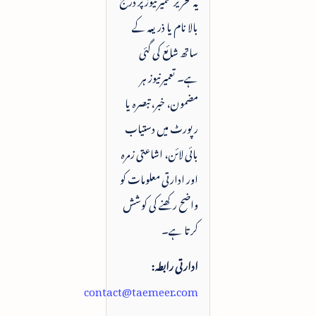
بالا نام یا ذریعہ کے
ساتھ شائع کی گئی
ہے۔ تعمیرنیوز ہر
مضمون، خبر، تبصرہ یا
رپورٹ میں دستیاب
بائی لائن، اشاعتی زمرہ
اور ادارتی معلومات کو
واضح رکھنے کی کوشش
کرتا ہے۔
ادارتی رابطہ:
contact@taemeer.com