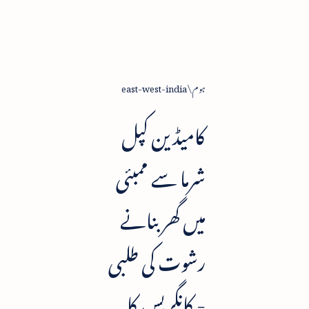
ہوم
east-west-india
کامیڈین کپل
شرما سے ممبئی
میں گھر بنانے
رشوت کی طلبی
- کانگریس کا