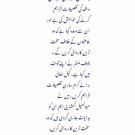
واقعہ کی تفصیلا ت فراہم
کرنے کی خواہش کی ہے اور
ان سے وعدہ کیا ہے کہ وہ
خاطیوں کے خلاف سخت
ترین کاروائی کریں گے ۔
چیف منسٹر نے اپنے ٹوئٹ
میں کہا ہے ، کپل بھائی
برائے کرم ساری تفصیلا ت
فراہم کریں ، میں نے
میونسپل کمشنر بی ایم سی کو
ہدایات جاری کردی ہیں کہ وہ
سخت ترین کارروائی کریں،