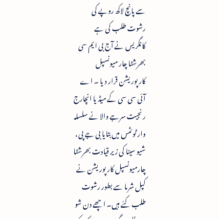
سے پانچ لاکھ روپے کی
رشوت طلب کی ہے
کانگریس نے آج بی ایم سی
بھرشٹا چار میونسپل
کارپوریشن قرار دیا ۔ اے
آئی سی سی کے میڈیا انچارج
رنجیت سرجے والا نے سلسلہ
وار ٹوئٹس میں بتایا بی جے پی ،
شیو سینا کی زیر قیادت بھرشٹا
چارمیونسپل کارپوریشن نے
کپل شرما سے بطور رشوت
طلب کئے ہیں۔ اچھے دن شو