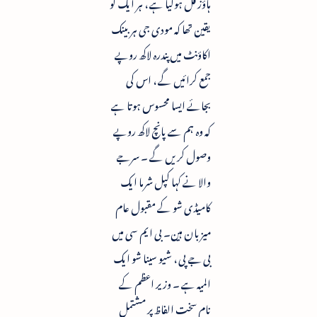
ہاؤز فل ہوگیا ہے ، ہر ایک کو
یقین تھا کہ مودی جی ہر بینک
اکاؤنٹ میں پندرہ لاکھ روپے
جمع کرائیں گے ، اس کی
بجائے ایسا محسوس ہوتا ہے
کہ وہ ہم سے پانچ لاکھ روپے
وصول کریں گے ۔ سرجے
والا نے کہا کپل شرما ایک
کامیڈی شو کے مقبول عام
میزبان ہین۔ بی ایم سی میں
بی جے پی ، شیو سینا شو ایک
المیہ ہے ۔ وزیر اعظم کے
نام سخت الفاظ پر مشتمل