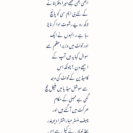
ابھی بھی مجھے میرا دفتر بنانے
کے لئے بی ایم سی کو پانچ
لاکھ روپے رشوت ادا کرنا پڑ
رہا ہے ۔ انہوں نے ایک
اور ٹوئٹ میں وزیر اعظم سے
سوال کیا یہ ہیں آپ کے
اچھے دن ؟ چونکہ اس
کامیڈین کے ٹوئٹ کی وجہ
سے سوشل میڈیا میں ہلچل مچ
گئی ہے ممبئی کے حکام
حرکت میں آگئے ہیں اور
چیف منسٹر مہاراشٹرا دیویندر
پھڈ نویس نے کپل سے اس