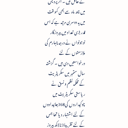
کے حامل ہیں ۔ اتر پردیش
میں چھ ماہ سے بھی کمو قت
میں یہ دوسری مرتبہ ہے کہ اس
قدر بڑی تعداد میں بیروزگار
نوجونواں نے درجہ چہارم کی
ملازمتوں کے لئے
درخواستیں دی ہیں ۔ گزشتہ
سال ستمبر میں سکریٹریٹ
کے محکمہ نظم و نسق نے
ریاستی سکریٹریٹ میں
چوکیداروں کی368جائیدادوں
کے لئے اشتہار دیا تھا جس
کے لئے تقریبا23لاکھ بیروز