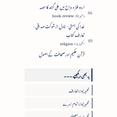
اردو طنز و مزاح میں علی گڑھ کا حصہ
خدا کی بستی - ناول از شوکت صدیقی -
تعارف کتاب
قرآن حکیم اور صحافت کے اصول
یہ بھی دیکھیے ۔۔۔
تعمیرنیوز: تعارف
تعمیرنیوز: تمام زمرے
تعمیرنیوز: مصنفین