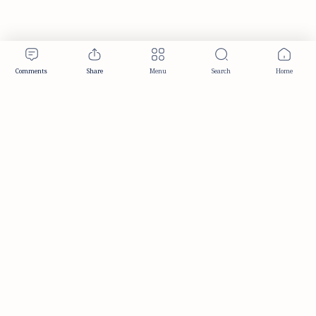
Publisher & Editorial Information
Established:
December 2012
Publisher:
Taemeer Web Design & Development
Head Office:
Hyderabad, Telangana, India
Editorial Responsibility:
TaemeerNews Editorial Team
Founder:
Syed Mukarram Niyaz
ISSN:
2349-0268
Location:
Hyderabad, Telangana, India
Contact:
contact@taemeer.com
|
|
|
|
Editorial Policy
Publisher Information
Editorial Board
Authors & Contributors
|
Contact
Privacy Policy