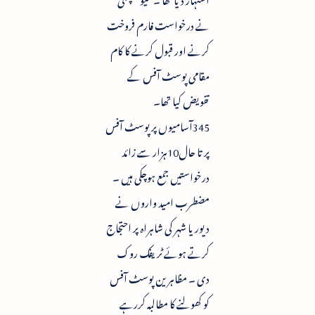
نے درخواست فارم فروخت
کرنے اور قبول کرنے کا کام
مقامی پوسٹ آفس کے
تفویض کیا تھا۔
345آسامیوں پر پوسٹ آفس
پر تا حال10ہزار سے زائد
درخواستیں جمع ہوچکی ہیں ۔
مضطرب امید واروں نے
دیوریا شہر کی شاہراہ پر احتجاج
کرتے ہوئے ٹریفک روک
دی ۔ مظاہرین پوسٹ آفس
کو کھولنے کا مطالبہ کررہے