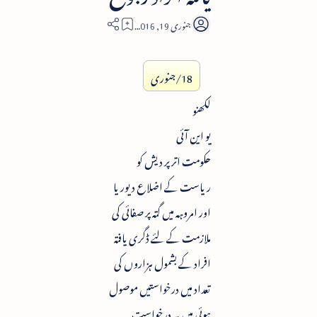
2
18/جنوری
لکھنو
یو این آئی
حکومت اتر پر دیش کو
ریاست کے اضلاع دیوریا
اور امروہہ میں گتہ پر صفائی کی
ملازمت کے لئے ڈگری یافتہ
افراد کے بشمول ہزاروں کی
تعداد میں درخواستیں موصول
ہوئی ہیں ۔ درخواست