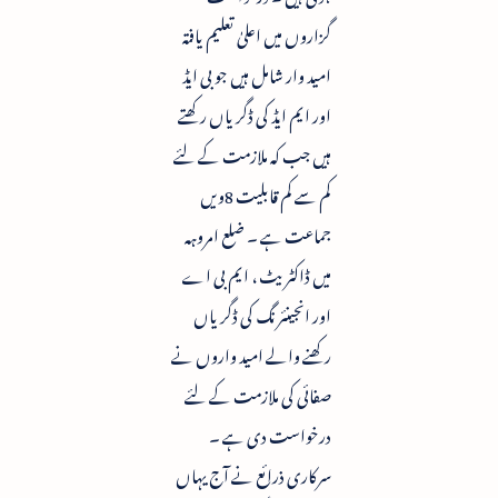
گزاروں میں اعلیٰ تعلیم یافتہ
امید وار شامل ہیں جو بی ایڈ
اور ایم ایڈ کی ڈگریاں رکھتے
ہیں جب کہ ملازمت کے لئے
کم سے کم قابلیت 8ویں
جماعت ہے ۔ ضلع امروہہ
میں ڈاکٹریٹ ، ایم بی اے
اور انجینئرنگ کی ڈگریاں
رکھنے والے امید واروں نے
صفائی کی ملازمت کے لئے
درخواست دی ہے ۔
سرکاری ذرائع نے آج یہاں