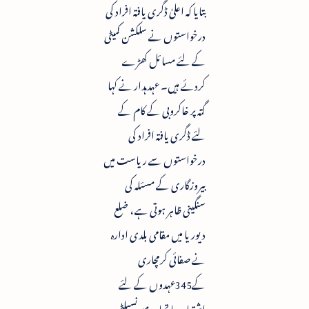
بتایا کہ اعلیٰ ڈگری یافتہ افراد کی
درخواستوں نے سلکشن کمیٹی
کے لئے مسائل کھڑے
کردئے ہیں۔ عہدہدار نے کہا
گتہ پر خاکروبی کے کام کے
لئے ڈگری یافتہ افراد کی
درخواستوں سے ریاست میں
بیروزگاری کے مسئلہ کی
سنگینی ظاہر ہوتی ہے ، ضلع
دیوریا میں مقامی بلدی ادارہ
نے صفائی کرمچاری
کے345عہدوں کے لئے
اشتہار دیا تھا ۔ میونسپلٹی