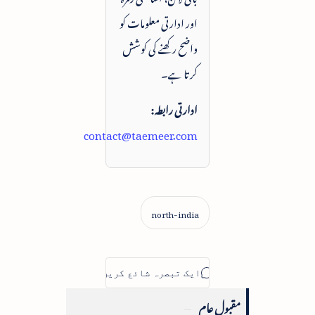
اور ادارتی معلومات کو
واضح رکھنے کی کوشش
کرتا ہے۔
ادارتی رابطہ:
contact@taemeer.com
مقبول عام