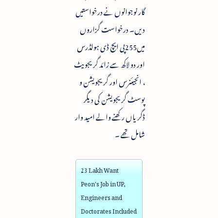
گار نوجوانوں نے درخواستیں
دیں۔ درخواست گزاروں
میں255پی ایچ ڈی ہولڈرس
اور دو لاکھ سے زائد گریجویٹ
، انجیئنرس اور گریجویشن و
پوسٹ گریجویشن کی دیگر
ڈگریاں رکھنے والے امید وار
شامل تھے ۔
23 Lakh Want
Peon's Job in UP,
Engineers and
Doctorates Included