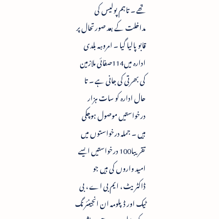
تھے ۔ تاہم پولیس کی
مداخلت کے بعد صورتحال پر
قابو پالیا گیا ۔ امروہہ بلدی
ادارہ میں114صفائی ملازمین
کی بھرتی کی جانی ہے ۔ تا
حال ادارہ کو سات ہزار
درخواستیں موصول ہوچکی
ہیں ۔ جملہ درخواستوں میں
تقریبا100 درخواستیں ایسے
امید واروں کی ہیں جو
ڈاکٹریٹ ، ایم بی اے ، بی
ٹیک اور ڈپلومہ ان انجینئرنگ