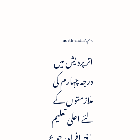
ہوم
north-india
اترپردیش میں
درجہ چہارم کی
ملازمتوں کے
لئے اعلیٰ تعلیم
یافتہ افراد رجوع