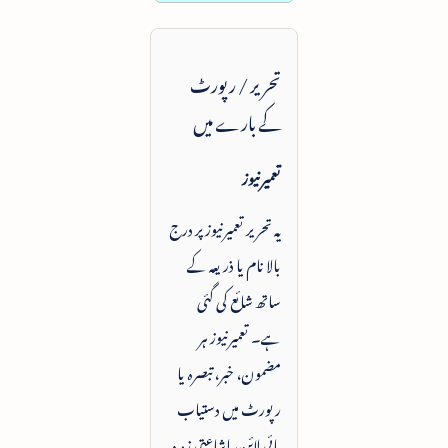
تحریر / رپورٹ
کے بارے میں
تعمیرنیوز
یہ تحریر تعمیرنیوز پر درج
بالا نام یا ذریعہ کے
ساتھ شائع کی گئی
ہے۔ تعمیرنیوز ہر
مضمون، خبر، تبصرہ یا
رپورٹ میں دستیاب
بائی لائن، اشاعتی زمرہ