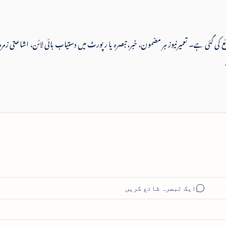
 شائع کی گئی ہے۔ تعمیرنیوز ہر مضمون، خبر، تبصرہ یا رپورٹ میں دستیاب بائی لائن، اشاعتی زمرہ