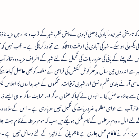
چیف منسٹر تلنگانہ کے چن
تعمیر بہت ضروری ہے تاکہ پینے کے پانی کے مسئلہ کی یکسوئی ہوسکے ۔ شہرکی آبادی فی الوقت70لاکھ سے تجاوز کرچکی ہ
کی آبادی1.42کروڑ ہوجائے اس لئے پینے کے پانی کی ضروریات کی تکمیل کے لئے شہر کے اطراف مزید دو ذخائر آب
سے اندرون تین سال ہر گھر کو نل کنکشن کی فراہمی کے مقصد کو بھی حاصل کیاجاسکے
کے سی آر نے بلدی نظم و نسق اور شہری ترقیات، محکموں کے عہدیداروں کا اجلاس 
 سے جائزہ حاصل کیا ۔ انہو ں نے کہا کہ عثمان ساگر اور حمایت ساگر دو ہی ایسے ذرا
 ان ذخائر آب سے عوامی مطلوبہ ضروریات کی تکمیل نہیں ہوپارہی ہے ۔ اس کے علاوہ د
 کے لئے اول و دوم مرحلوں کے کام مکمل ہوچکے ہیں جب کہ سوم مرحلہ کے کام بہت جل
 سربراہ کرنے کا کام عمل جاری ہے تاہم پانی کے ذخیرہ کے لئے وسائل نہیں ہے ۔ چ