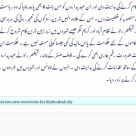
کام کرنے کی ہدایت دی اور ان عہدیداروں کو اس بات کا بھی پابند بنایا کہ وہ ریاس
منصوبہ کو قطعیت دیں۔ اس کے علاوہ انہیں ڈرین، سڑکوں کی تعمیر ، برقی کی سربراہی 
 شیکھر راؤ نے نظام آباد اور کریم نگر جیسے شہروں میں زیر زمین ڈرین کام شروع کرن
 کاموں کے لئے حکومت کے پاس مالیہ کی کمی جیسا کوئی مسئلہ نہیں ہے ۔ حکومت ان
قت ضرورت رقم جاری بھی کرے گی ۔ چیف منسٹر کے چندر شیکھر راؤنے عہدیداروں 
کے ساتھ اقدامات کرنے کی ہدایت دی ۔ انہوں نے ٹاؤنس اور شہروں میں غریبوں ک
ر کرنے پر زور دیا۔
ts two new reservoirs for Hyderabad city