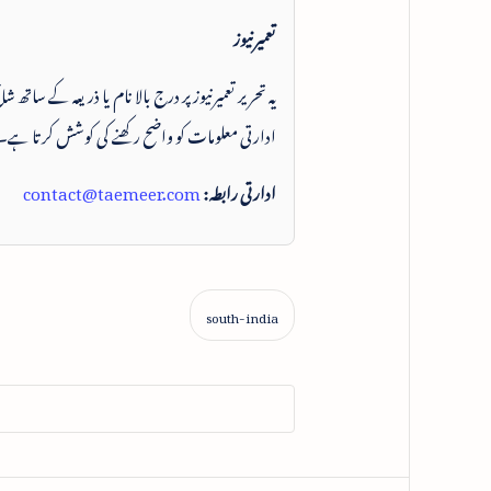
تعمیرنیوز
یہ تحریر تعمیرنیوز پر درج بالا نام یا ذریعہ کے ساتھ
ادارتی معلومات کو واضح رکھنے کی کوشش کرتا ہے۔
ادارتی رابطہ:
contact@taemeer.com