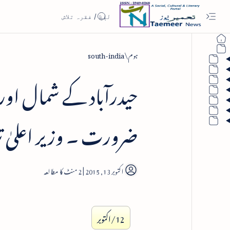
ہوم
south-india
حیدرآباد کے شمال اور 
ضرورت ۔ وزیر اعلیٰ تلن
2
12/اکتوبر