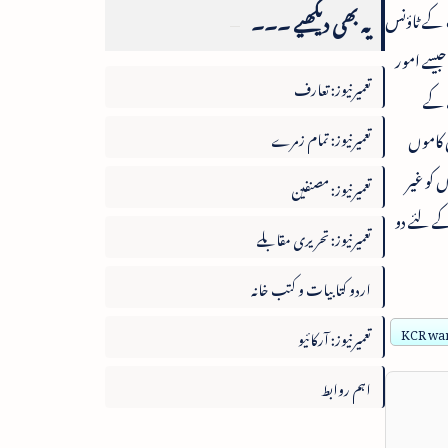
یہ بھی دیکھیے ۔۔۔
ت کے ٹاؤنس
جیسے امور
تعمیرنیوز: تعارف
ے کے
 کاموں
تعمیرنیوز: تمام زمرے
کو غیر
تعمیرنیوز: مصنفین
ے لئے دو
تعمیرنیوز: تحریری مقابلے
اردو کتابیات و کتب خانہ
KCR wan
تعمیرنیوز: آرکائیو
اہم روابط