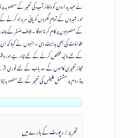
نے عہدیدارون کو ذخائر آب کی تعمیر کے منصوبہ پر 
اور شہروں کے تمام گھروں کو پانی سربراہ کرنے کے 
کے منصوبوں پر کام کرنا ہوگا ۔ چیف منسٹر کے چندر
اقدامات کی بھی ہدایت دی ۔ انہوں نے کہا کہ ان
کے لئے مالیہ مختص کرنے کے لئے تیار ہے اور و
مجاز تعمیری کاموں کے سد باب کے لئے فوری اثر 
بیڈ روم پر مشتمل فلیٹس کی تعمیر کے لئے منصوبہ تیا
تحریر / رپورٹ کے بارے میں