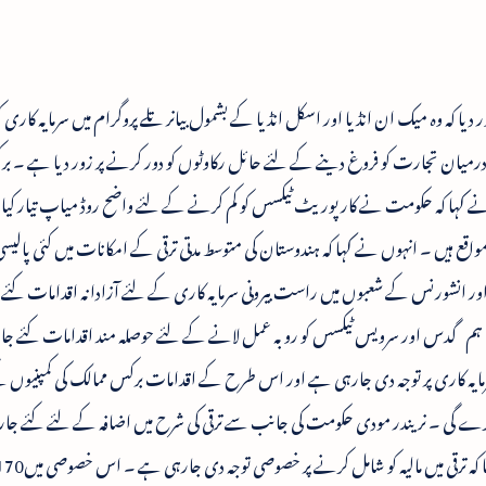
ا کہ وہ میک ان انڈیا اور اسکل انڈیا کے بشمول بیانر تلے پروگرام میں سرمایہ کا
ان تجارت کو فروغ دینے کے لئے حائل رکاوٹوں کو دور کرنے پر زور دیا ہے ۔ ب
کہا کہ حکومت نے کارپوریٹ ٹیکسس کو کم کرنے کے لئے واضح روڈ میاپ تیار کیا 
واقع ہیں ۔ انہوں نے کہا کہ ہندوستان کی متوسط مدتی ترقی کے امکانات میں کئی پالیس
ر انشورنس کے شعبوں میں راست بیرونی سرمایہ کاری کے لئے آزادانہ اقدامات کئے گ
 ، ہم گدس اور سرویس ٹیکسس کو روبہ عمل لانے کے لئے حوصلہ مند اقدامات کئے ج
 سرمایہ کاری پر توجہ دی جارہی ہے اور اس طرح کے اقدامات برکس ممالک کی کمپنیوں 
 کرے گی ۔ نریندر مودی حکومت کی جانب سے ترقی کی شرح میں اضافہ کے لئے کئے ج