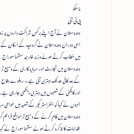
ماسکو
پی ٹی آئی
ہندوستان نے آج اپنے برکس شراکت داروں پر زور دی
اسی دوران ہندوستان نے گروپ کے ارکان کے درمی
میں خطاب کرتے ہوئے وزیر خارجہ سشما سوراج نے 
ہندوستان میں تجارت اور سرمایہ کاری کے وسیع تر م
کے بعد کافی حد تک بہتری آئی ہے ۔ ریلوے دفاع او
اور کانکنی کے شعبوں میں بہتری دیکھی جارہی ہے
انہوں نے کہا کہ انفراسٹر کچر کے شعبہ میں عوامی
ہندوستان میں کام کرنے کے وسیع تر مواقع فراہم