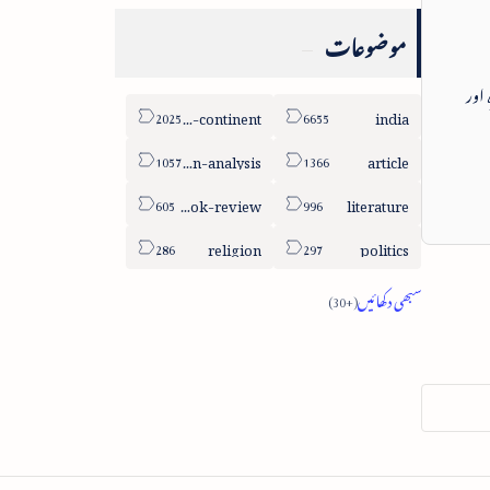
موضوعات
 اور
sub-continent
india
column-analysis
article
book-review
literature
religion
politics