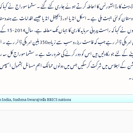
ینک اکاؤنٹس کھولے گئے اور زائد از100ملین ڈیبٹ کارڈ انشورنس کا احاطہ کرتے ہوئے جاری کئے گئے ۔ سشما سوراج نے کہا کہ
تان کو نئی جہت ملی ہے ۔ اسکل انڈیا اور ڈیجیٹل انڈیا جیسے اقدامات سے ہندوستا
کرنے کے لئے سازگار ماحول فراہم ہورہا ہے ۔ انہ
تاریخی حد تک پہنچ گیا ہے اور یہ اعداد و شمار44بلین امریکی ڈالر رہے جب کہ فاسٹ ریزرو سب سے زیا
ے کے لئے جو رکاوٹیں ہیں اس کو دور کرنے کی ضرورت ہے ۔ سشما سوراج کل سہ روز
 کمیشن کے اجلاس میں شرکت کرسکیں جس میں دونوں ممالک اہم مسائل بشمول اسپیس 
 ۔
n India, Sushma Swaraj tells BRICS nations