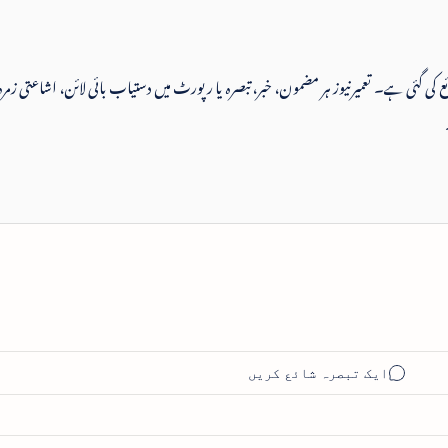
 شائع کی گئی ہے۔ تعمیرنیوز ہر مضمون، خبر، تبصرہ یا رپورٹ میں دستیاب بائی لائن، اشاعتی زمرہ