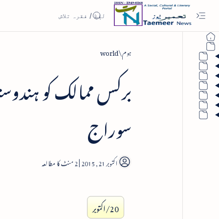
ہوم
world
برکس ممالک کو ہندوستا
سوراج
2
20/اکتوبر