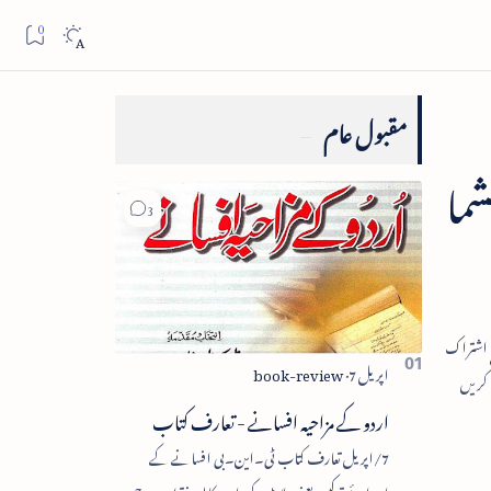
مقبول عام
شما
اردو کے مزاحیہ افسانے - تعارف کتاب
7/اپریل تعارف کتاب ٹی۔این۔بی افسانے کے
اجزائے ترکیبی یعنی پلاٹ، کردار، مکالمہ، نقطۂ عروج،