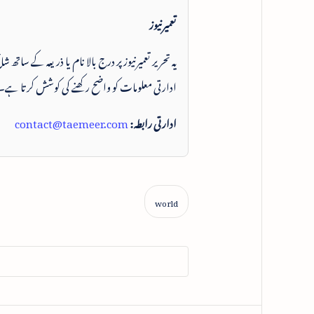
تعمیرنیوز
یہ تحریر تعمیرنیوز پر درج بالا نام یا ذریعہ کے ساتھ
ادارتی معلومات کو واضح رکھنے کی کوشش کرتا ہے۔
ادارتی رابطہ:
contact@taemeer.com