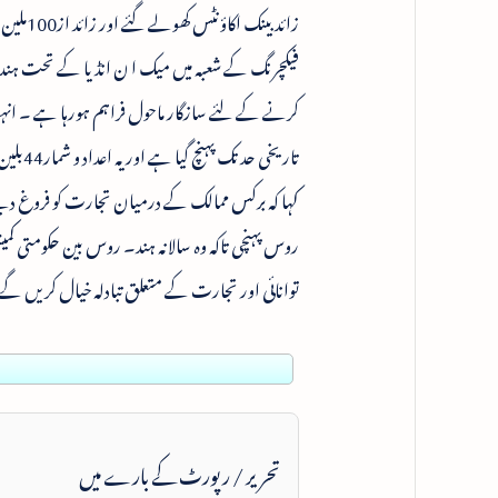
زائد ب
فیکچرنگ کے شعبہ میں میک ا ن انڈیا کے تحت ہندوس
کہا کہ برکس ممالک کے درمیان تجارت کو فروغ دین
روس پہنچی تاکہ وہ سالانہ ہند۔ روس بین حکومتی
توانائی اور تجارت کے متعلق تبادلہ خیال کریں گے
تحریر / رپورٹ کے بارے میں