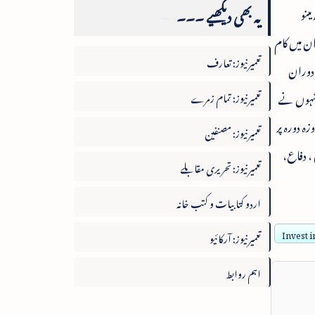
یہ بھی دیکھیے ۔۔۔
 مینو
ن میں کام
تعمیرنیوز: تعارف
وں نے کہا کہ راست بیرونی سرمایہ کاری کا جہاں تک معاملہ ہے، سال2014-15کے دوران
دہ350بلین امریکی ڈالر رہے ۔ انہوں نے
تعمیرنیوز: تمام زمرے
ہ دورہ پر
تعمیرنیوز: مصنفین
، دفاع،
تعمیرنیوز: تحریری مقابلے
اردو کتابیات و کتب خانہ
Invest i
تعمیرنیوز: آرکائیو
اہم روابط