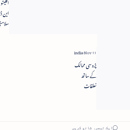
صاف
اقلیتو
ستھری
این 
سیاست کے
سلامت
دعووں سے
کرے گ
مودی کا
نقوی
انحراف -
پڑوسی ممالک
کانگریس
کے ساتھ
تعلقات
حساس مسئلہ
- وزیر دفاع
منوہر پاریکر