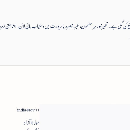
 شائع کی گئی ہے۔ تعمیرنیوز ہر مضمون، خبر، تبصرہ یا رپورٹ میں دستیاب بائی لائن، اشاعتی زمرہ
وزیراعظم
مولانا آزاد