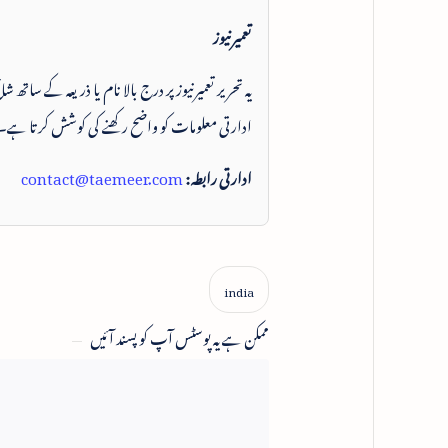
تعمیرنیوز
یہ تحریر تعمیرنیوز پر درج بالا نام یا ذریعہ کے ساتھ
ادارتی معلومات کو واضح رکھنے کی کوشش کرتا ہے۔
ادارتی رابطہ:
contact@taemeer.com
ممکن ہے یہ پوسٹس آپ کو پسند آئیں