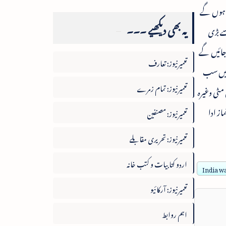
پر ہوں گے
یہ بھی دیکھیے ۔۔۔
ست کو شاہی شیخ الزائد مسجد جائیں گے جو دنیا کی10سب سے بڑی
جائیں گے
تعمیرنیوز: تعارف
ات میں سب
تعمیرنیوز: تمام زمرے
مٹی وغیرہ
س پر9ہزار لوگ ایک ساتھ نماز ادا
تعمیرنیوز: مصنفین
تعمیرنیوز: تحریری مقابلے
اردو کتابیات و کتب خانہ
India wa
تعمیرنیوز: آرکائیو
اہم روابط