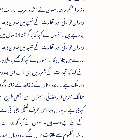
وزیر اعظم نریندر مودی نے متحدہ عرب امارات( ی
جارہے ہیں۔ ا
دوران توانائی اور تجارت کے شعبہ میں تعاون بڑھان
بارے میں بتاؤں گا ۔ انہوں نے کہا کہ مجھے یہ 
نے کہا کہ تجارت کے شعبہ میں وی اے ای ہندوست
دار ملک ہے ۔ ہندوستان
ممالک بحری اور فضائی راستوں سے اچھی طرح سے
کہانی ہے ۔ پوری دنیا اسی طرف کھنچی چلی آتی ہے
کے لئے بے تاب ہیں۔ انہوں نے کہا کہ دور ے کے 
راشد المکتوم سے ملاقات کریں گے ۔ وہ وہاں صد ر