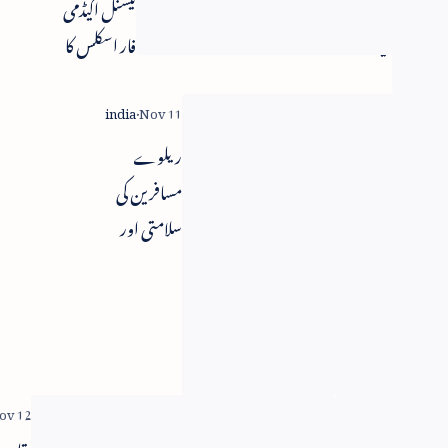
مودی کی
نیشنل اکیڈمی
میانمار آمد -
فار اسکلس کا
صدر تھین
سنگ بنیاد
سین سے
ملاقات
ریلوے
مسافرین کی
سلامتی اور
صارفین کی
خدمت
اولین ترجیح -
نئے وزیر
سریش پربھو
کا اعلان