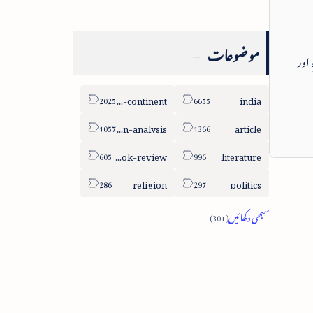
موضوعات
 اور
sub-continent
india
column-analysis
article
book-review
literature
religion
politics