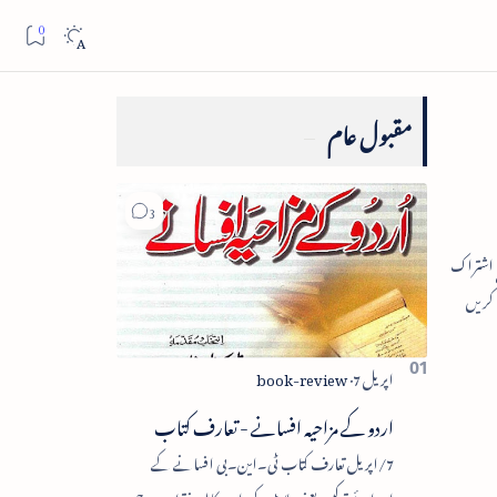
مقبول عام
اردو کے مزاحیہ افسانے - تعارف کتاب
7/اپریل تعارف کتاب ٹی۔این۔بی افسانے کے
اجزائے ترکیبی یعنی پلاٹ، کردار، مکالمہ، نقطۂ عروج،