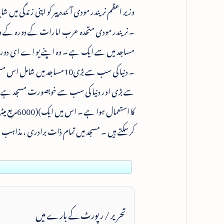
وزیر اعظم نریندر مودی آئندہ پیر کو اپنی زندگی م
مساجد میں سے ایک ہے ۔ وہ اپنے یو اے ای دورہ 
۔ دنیا کی سب سے بڑی10مساجد
سے بڑی اور دنیا کی سب سے خوبصورت مسجد ہے ۔ اس 
کرسکتے ہیں ۔ مسجد میں تمام ذات برادری ، مذاہ
تحریر / رپورٹ کے بارے میں