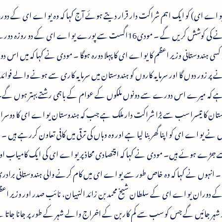
و اے ای) کو ایک اہم شراکت دار قرار دیتے ہوئے آج کہا کہ وہ یو اے ای کے دور
دوران توانائی اور تجارت کے شعبے میں تعاون بڑھانے کی کوشش کریں گے ۔ مودی16اگست سے پورے یو اے ای کے دو رو
نہوں نے کہا کہ یہ گزشتہ34سال میں کسی ہندوستانی وزیر اعظم کا یو اے ای کا پہلا دورہ ہوگا ۔ مودی نے کہا کہ می
ے پر زور دوں گا اور سرمایہ کاروں کو ہندوستان میں سرمایہ کاری سے ہونے والے فوائ
یقین ہے کہ میرے اس دورے سے دونوں ملکوں کے عوام کے باہمی رشتے بہتر ہوں گے
ان کا تیسرا سب سے بڑا شراکت دار ملک ہے جب کہ ہندوستان یو اے ای کا دوسرا 
 کے25لاکھ سے زائد لوگوں نے یو اے ای کو اپنا گھر بنا لیا ہے اور وہ وہاں کی ترقی میں کافی تعاون کررہے ہیں 
 جڑے ہوئے ہیں۔ مودی نے کہا کہ اقتصادی محاذ پر یو اے ای کی ایک کامیاب ا
 ۔ انہوں نے کہا کہ وہ خاص طور سے یو اے ای میں کام کرنے والی ہندوستانی برادر
دوران یو اے ای کے سلطان شیخ محمد بن زائد النہیان، نائب صدر اور وزیر اعظم
 شہر جائیں گے جس کو سب سے کم کاربن کے اخراج والے شہر کے طور پر جانا جاتا 