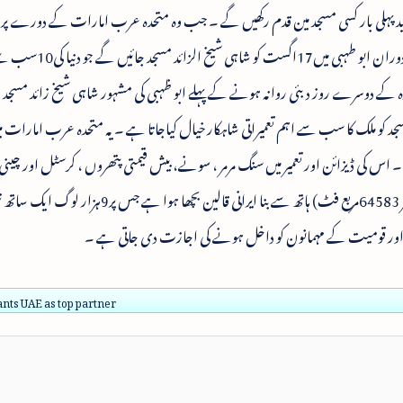
یں شاید پہلی بار کسی مسجد مین قدم رکھیں گے ۔ جب وہ متحدہ عرب امارات کے دورے 
۔ نریندر مودی متحدہ عرب امارات کے دورہ کے دوران ابو طہبی میں17اگ
کے دوسرے روز دبئی روانہ ہونے کے پہلے ابو ظہبی کی مشہور شاہی شیخ زائد مسجد 
 میں شامل اس مسجد کو ملک کا سب سے اہم تعمیراتی شاہکار خیال کیاجاتا ہے ۔ یہ متحدہ عرب امار
کی ڈیزائن اور تعمیر میں سنگ مرمر ، سونے، بیش قیمتی پتھروں ، کرسٹل اور چینی 
کا استعمال ہوا ہے ۔ اس میں ایک)(6000مربع میٹر 64583مربع فٹ) ہاتھ سے بنا ایرانی قالین بچھا ہوا ہے ج
ب اور قومیت کے مہمانون کو داخل ہونے کی اجازت دی جاتی ہے ۔
nts UAE as top partner