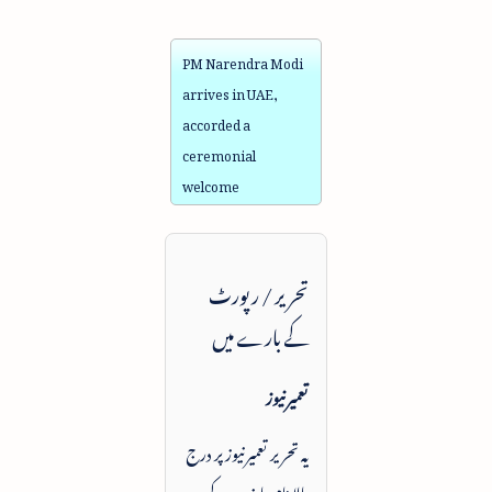
PM Narendra Modi
arrives in UAE,
accorded a
ceremonial
welcome
تحریر / رپورٹ
کے بارے میں
تعمیرنیوز
یہ تحریر تعمیرنیوز پر درج
بالا نام یا ذریعہ کے