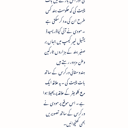
چیت کی کہ حکومت ہند کس
طرح ان کی مدد کرسکتی ہے
۔ مودی نے آئی کیاڈریسیدڈ
یشیل لیبر کیمپ میں جہاں بر
صغیر ہند کے ہزاروں تارکین
وطن مزدور رہتے ہیں
ہندوستانی ورکرس کے ساتھ
بات چیت کی ۔ یہ علاقہ ایک
مربع کلو میٹر کے علاقہ پر پھیلا ہوا
ہے ۔ اس موقع پر مودی نے
ورکرس کے ساتھ تصویریں
بھی کھنچوائیں۔