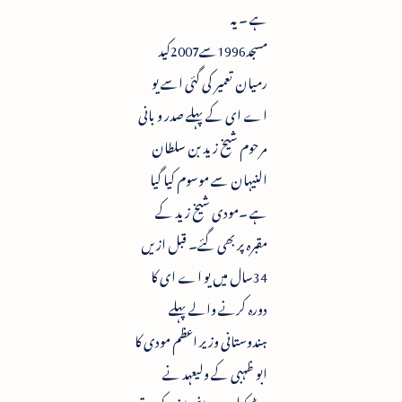
ہے ۔ یہ
مسجد1996سے2007کید
رمیان تعمیر کی گئی اسے یو
اے ای کے پہلے صدر و بانی
مرحوم شیخ زید بن سلطان
النیہان سے موسوم کیا گیا
ہے ۔مودی شیخ زید کے
مقبرہ پر بھی گئے۔ قبل ازیں
34سال میں یو اے ای کا
دورہ کرنے والے پہلے
ہندوستانی وزیر اعظم مودی کا
ابو ظہبی کے ولیعہد نے