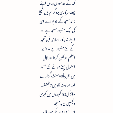
آمد کے بعد مودی یہاں اپنے
پہلے سرکاری پروگرام میں شیخ
زائد مسجد گئے جو یو اے ای
کی ایک مشہور مسجد ہے اور
اپنے شاہکار اسلامی فن تعمیر
کے لئے مشہور ہے ۔ وزیر
اعظم جو کلین کرتا اور لال
اسٹول پہنے ہوئے تھے مسجد
میں تقریباً40منٹ گزارے
اور عبادت گاہ میں7مختلف
سائز کی82گنبدوں میں گہری
دلچسپی لی یہ مسجد
اندازا545امریکی ملین ڈالر