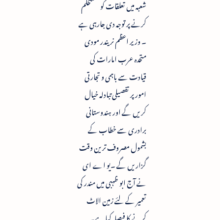
شعبہ میں تعلقات کو مستحکم
کرنے پر توجہ دی جارہی ہے
۔ وزیر اعظم نریندر مودی
متحدہ عرب امارات کی
قیادت سے باہمی و تجارتی
امور پر تفصیلی تبادلہ خیال
کریں گے اور ہندوستانی
برادری سے خطاب کے
بشمول مصروف ترین وقت
گزاریں گے ۔یو اے ای
نے آج ابو ظہبی میں مندر کی
تعمیر کے لئے زمین الاٹ
کرنے کا فیصلہ کیا ہے۔ یہ