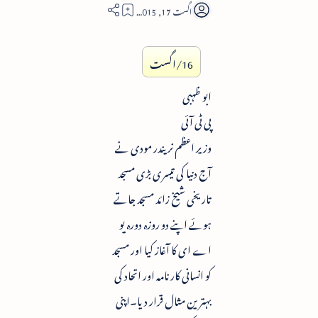
5
16/اگست
ابو ظہبی
پی ٹی آئی
وزیر اعظم نریندر مودی نے
آج دنیا کی تیسری بڑی مسجد
تاریخی شیخ زائد مسجد جاتے
ہوئے اپنے دو روزہ دورہ یو
اے ای کا آغاز کیا اور مسجد
کو انسانی کارنامہ اور اتحاد کی
بہترین مثال قرار دیا۔اپنی