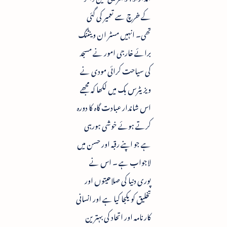
کے خرچ سے تعمیر کی گئی
تھی۔ انہیں مسٹر ان وینٹنگ
برائے خارجی امور نے مسجد
کی سیاحت کرائی مودی نے
ویزیٹرس بک میں لکھا کہ مجھے
اس شاندار عبادت گاہ کا دورہ
کرتے ہوئے خوشی ہورہی
ہے جو اپنے رقبہ اور حسن میں
لاجواب ہے ۔ اس نے
پوری دنیا کی صلاحیتوں اور
تخلیق کو یکجا کیا ہے اور انسانی
کارنامہ اور اتحاد کی بہترین