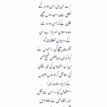
اے ای میں اس دورہ کے
تعلق سے پر امید ہوں مجھے
یقین ہے کہ اس دورہ سے
ہندوستان اور یو اے ای
کے درمیان تعلقات کو
تقویت پہنچے گی ۔ انہوں نے
کہا کہ میں ہزہائینس شیخ محمد
بن زید النیہان کی خیر سگالی
کی ستائش کرتا ہوں جنہوں
نے ایر پورٹ پر میرا
استقبال کیا ۔ اس سے قبل
اندرا گاندھی نے1981میں