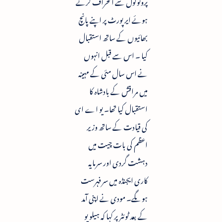
پروٹوکول سے انحراف کرتے
ہوئے ایر پورٹ پر اپنے پانچ
بھائیوں کے ساتھ استقبال
کیا ۔ اس سے قبل انہوں
نے اس سال مئی کے مہینہ
میں مراقش کے بادشاہ کا
استقبال کیا تھا۔ یو اے ای
کی قیادت کے ساتھ وزیر
اعظم کی بات چیت میں
دہشت گردی اور سرمایہ
کاری ایجنڈہ میں سرفہرست
ہوںگے۔ مودی نے اپنی آمد
کے بعد ٹوئٹر پر کہا کہ ہیلو یو