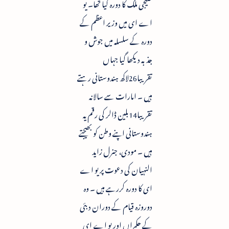
خلیجی ملک کا دورہ کیا تھا۔ یو
اے ای میں وزیر اعظم کے
دورہ کے سلسلہ میں جوش و
جذبہ دیکھا گیا جہاں
تقریبا26لاکھ ہندوستانی رہتے
ہیں ۔ امارات سے سالانہ
تقریبا14بلین ڈالر کی رقم یہ
ہندوستانی اپنے وطن کو بھیجتے
ہیں ۔ مودی، جنرل زاید
النہیان کی دعوت پر یو اے
ای کا دورہ کررہے ہیں ۔ وہ
دوروزہ قیام کے دوران دبئی
کے حکمراں اور یو اے ای