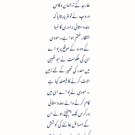
خارجہ کے ترجمان وکاس
وروپ نے ٹوئٹر پر بتایا کہ
ہندوستانی برادری کا لمبا
انتظار ختم ہوا ہے۔ مودی
کے دورہ کے موقع پر یو اے
ای کی حکومت نے ابو ظہبی
میں مندر کی تعمیر کے لئے زمین
الاٹ کرنے کا فیصلہ کیا ہے
۔ مودی نے یو اے ای میں
کام کرنے والے ہندوستانی
ورکرس تک پہنچتے ہوئے ان
کے مسائل جاننے کی کوشش
کی اور اس بارے میں بات