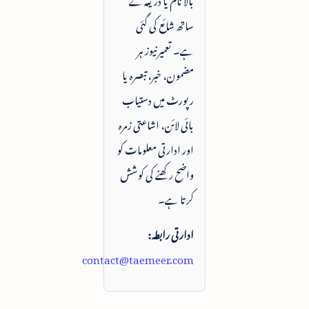
ساتھ شائع کی گئی
ہے۔ تعمیرنیوز ہر
مضمون، خبر، تبصرہ یا
رپورٹ میں دستیاب
بائی لائن، اشاعتی زمرہ
اور ادارتی معلومات کو
واضح رکھنے کی کوشش
کرتا ہے۔
ادارتی رابطہ:
contact@taemeer.com