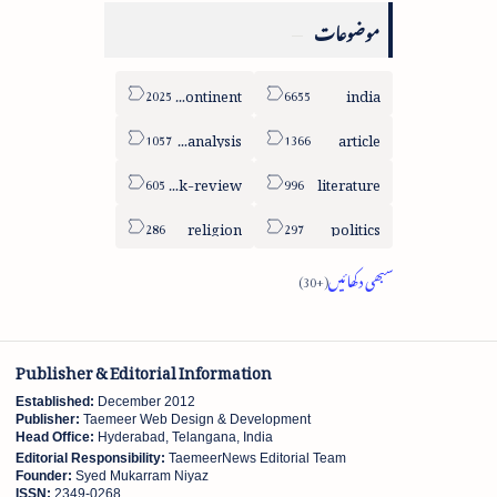
موضوعات
sub-continent
india
column-analysis
article
book-review
literature
religion
politics
Publisher & Editorial Information
Established:
December 2012
Publisher:
Taemeer Web Design & Development
Head Office:
Hyderabad, Telangana, India
Editorial Responsibility:
TaemeerNews Editorial Team
Founder:
Syed Mukarram Niyaz
ISSN:
2349-0268