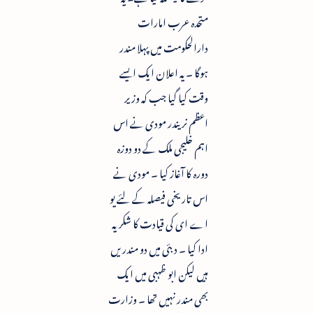
متحدہ عرب امارات
دارالحکومت میں پہلا مندر
ہوگا ۔ یہ اعلان ایک ایسے
وقت کیا گیا جب کہ وزیر
اعظم نریندر مودی نے اس
اہم خلیجی ملک کے دو دوزہ
دورہ کا آغاز کیا ۔ مودی نے
اس تاریخی فیصلہ کے لئے یو
اے ای کی قیادت کا شکریہ
ادا کیا ۔ دبئی میں دو مندریں
ہیں لیکن ابو ظہبی میں ایک
بھی مندر نہیں تھا ۔ وزارت