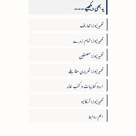
یہ بھی دیکھیے ۔۔۔
تعمیرنیوز: تعارف
تعمیرنیوز: تمام زمرے
تعمیرنیوز: مصنفین
تعمیرنیوز: تحریری مقابلے
اردو کتابیات و کتب خانہ
تعمیرنیوز: آرکائیو
اہم روابط