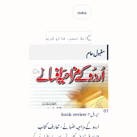
مقبول عام
اردو کے مزاحیہ افسانے - تعارف کتاب
7/اپریل تعارف کتاب ٹی۔این۔بی افسانے کے