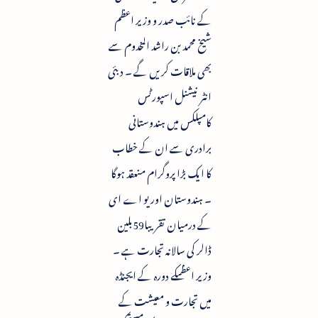
کے نائب صدر و وزیر اعظم
شیخ محمد بن راشد المخدوم سے
بھی ملاقات کریں گے ۔ دبئی
انٹر نیشنل اسپورٹس
کامپلکس میں ہندوستانی
برادری سے ان کے خطاب
کا ایک بڑا پروگرام منعقد ہوگا
۔ ہندوستان اور یو اے ای
کے درمیان تقریبا59بلین
ڈالر کی سالانہ تجارت ہے ۔
وزیر اعظمکے دورہ کے ایجنڈہ
میں تجارت و معیشت کے