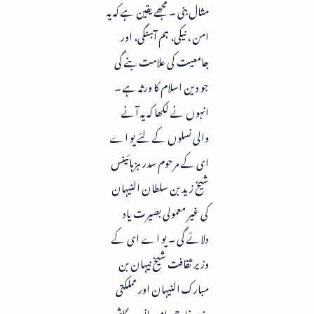
مثال بنی ۔ مجھے یقین ہے کہ یہ
امن ، نیکی، ہم آہنگی، اور
جامعیت کی علامت بنے گی
جو دین اسلام کا ورثہ ہے ۔
انہوں نے لکھا کہ یہ آنے
والی نسلوں کے لئے یو اے
ای کے مرحوم سدر ہزہائینس
شیخ زید بن سلطان النیہان
کی غیر معمولی بصیرت یاد
دلائے گی ۔ یو اے ای کے
وزیر ثقافت شیخ نیہان بن
مبارک النیہان اور مملکتی
وزیر خارجی امور انور درگاش