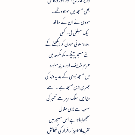
بھی مسجد میں موجود تھے۔
مودی نے ان کے ساتھ
ایک سیلفی لی۔ کئی
ہندوستانی مودی کو دیکھنے کے
لئے مسجد پہنچے ۔ مکہ مکرمہ میں
حرم شریف اور مدینہ منورہ
میں مسجد نبوی کے بعد یہ دنیا کی
تیسری بڑی مسجد ہے ۔ اسے
دنیا میں سنگ مرمر سے تعمیر کی
سب سے بڑی مثال
سمجھاجاتا ہے اس مسجد میں
تقریبا40ہزارافراد کی گنجائش