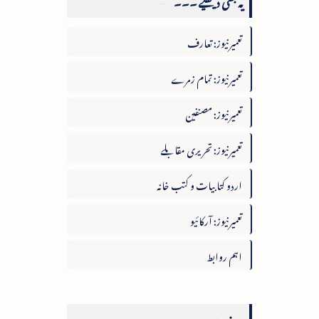
یہ بھی دیکھیے ۔۔۔
تعمیرنیوز: تعارف
تعمیرنیوز: تمام زمرے
تعمیرنیوز: مصنفین
تعمیرنیوز: تحریری مقابلے
اردو کتابیات و کتب خانہ
تعمیرنیوز: آرکائیو
اہم روابط