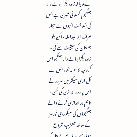
نے بتایا کہ زندہ پکڑا جانے والا
جنگجو پاکستانی شہری ہے جس
کی شناخت انہوں نے سجاد
عرف ابو عبداللہ ساکن بلو
چستان کی حیثیت سے کی ۔
زندہ پکڑا جانے والا جنگجو اس
گروپ کا حصہ تھا، جس نے
کل اری سیکٹر میں سرحد کے
اس پار در اندازی کی تھی ۔
تاہم در اندازی کرنے والے
جنگجوؤں کی سیکوریٹی فورسز
کے ساتھ جھڑپ شروع
ہوئی تھی ۔ ذرائع نے بتایا کہ