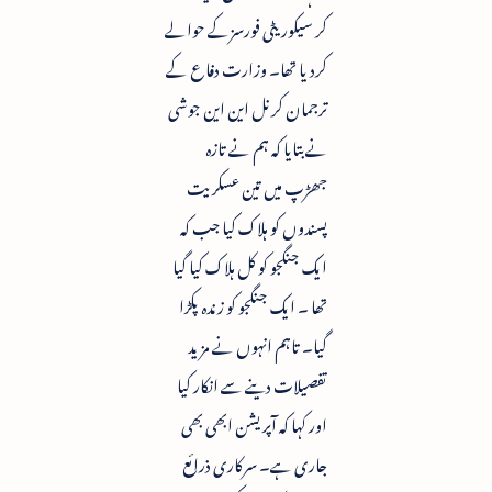
کر سیکوریٹی فورسزکے حوالے
کردیا تھا۔ وزارت دفاع کے
ترجمان کرنل این این جوشی
نے بتایا کہ ہم نے تازہ
جھڑپ میں تین عسکریت
پسندوں کو ہلاک کیا جب کہ
ایک جنگجو کو کل ہلاک کیا گیا
تھا ۔ ایک جنگجو کو زندہ پکڑا
گیا۔ تاہم انہوں نے مزید
تفصیلات دینے سے انکار کیا
اور کہا کہ آپریشن ابھی بھی
جاری ہے۔ سرکاری ذرائع