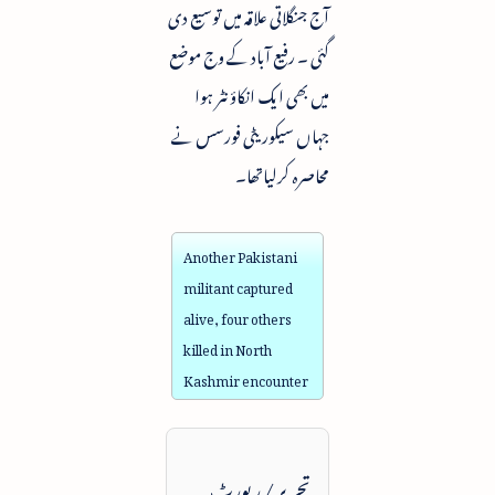
آج جنگلاتی علاقہ میں توسیع دی
گئی ۔ رفیع آباد کے وج موضع
میں بھی ایک انکاؤنٹر ہوا
جہاں سیکوریٹی فورسس نے
محاصرہ کرلیاتھا۔
Another Pakistani
militant captured
alive, four others
killed in North
Kashmir encounter
تحریر / رپورٹ