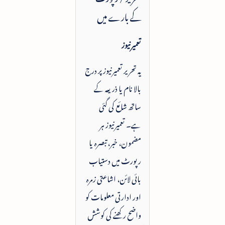
کے بارے میں
تعمیرنیوز
یہ تحریر تعمیرنیوز پر درج
بالا نام یا ذریعہ کے
ساتھ شائع کی گئی
ہے۔ تعمیرنیوز ہر
مضمون، خبر، تبصرہ یا
رپورٹ میں دستیاب
بائی لائن، اشاعتی زمرہ
اور ادارتی معلومات کو
واضح رکھنے کی کوشش