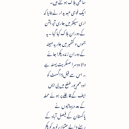
ساتھی ہلاک ہوگئے ہیں۔
ایک فوجی عہدیدار نے بتایا کہ
اری سیکٹر میں جاری آپریشن
کے دوران ہلاک کیا گیا ۔ یہ
جموں و کشمیر میں جاریہ مہینہ
کے دوران زندہ پکڑا جانے
والا دوسرا عسکریت پسند ہے
۔ اس سے قبل5اگست کو
اودھم پور ضلع میں بی ایس
ایف کے قافلے پر ہوئے حملہ
کے بعد دیہاتیوں نے
پاکستان کے فیصل آباد کے
رہنے والے عثمان نوید کو پکڑ