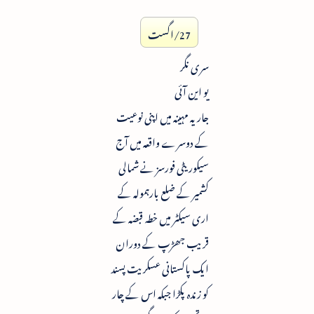
27/اگست
سری نگر
یو این آئی
جاریہ مہینہ میں اپنی نوعیت
کے دوسرے واقعہ میں آج
سیکوریٹی فورسز نے شمالی
کشمیر کے ضلع بارہمولہ کے
اری سیکٹر میں خطہ قبضہ کے
قریب جھڑپ کے دوران
ایک پاکستانی عسکریت پسند
کو زندہ پکڑا جبکہ اس کے چار