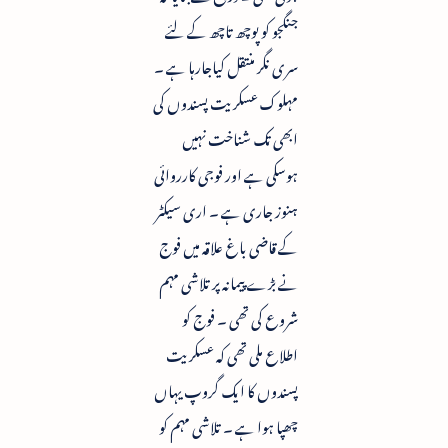
جنگجو کو پوچھ تاچھ کے لئے
سری نگر منتقل کیاجارہا ہے ۔
مہلوک عسکریت پسندوں کی
ابھی تک شناخت نہیں
ہوسکی ہے اور فوجی کارروائی
ہنوز جاری ہے ۔ اری سیکٹر
کے قاضی باغ علاقہ میں فوج
نے بڑے پیمانہ پر تلاشی مہم
شروع کی تھی ۔ فوج کو
اطلاع ملی تھی کہ عسکریت
پسندوں کا ایک گروپ یہاں
چھپا ہوا ہے ۔ تلاشی مہم کو