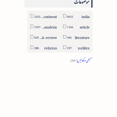
موضوعات
sub-continent
india
column-analysis
article
book-review
literature
religion
politics