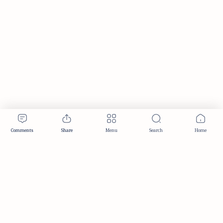
Publisher & Editorial Information
Established:
December 2012
Publisher:
Taemeer Web Design & Development
Head Office:
Hyderabad, Telangana, India
Editorial Responsibility:
TaemeerNews Editorial Team
Founder:
Syed Mukarram Niyaz
ISSN:
2349-0268