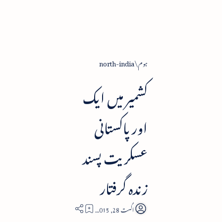
ہوم
north-india
کشمیر میں ایک
اور پاکستانی
عسکریت پسند
زندہ گرفتار
2