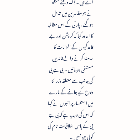
آئے ہیں۔ ڈگ وجئے سنگھ
نے جو مظاہرین میں شامل
ہوگئے ، پارٹی کے اس مطالبہ
کا اعادہ کیا کہ کرپشن اور بے
قاعدگیوں کے الزامات کا
سامنا کرنے والے قائدین
مستعفی ہوجائیں ۔ بی جے پی
کی جانب سے متعلقہ وزرا کا
دفاع کیے جانے کے بارے
میں استفسار پر انہوں نے کہا
کہ اس کی وجہ یہ ہے کہ بی جے
پی کے پاس اخلاقیات نام کی
کوئی چیز نہیں ۔