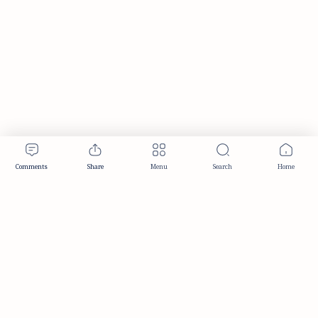
Publisher & Editorial Information
Established:
December 2012
Publisher:
Taemeer Web Design & Development
Head Office:
Hyderabad, Telangana, India
Editorial Responsibility:
TaemeerNews Editorial Team
Founder:
Syed Mukarram Niyaz
ISSN:
2349-0268
Location:
Hyderabad, Telangana, India
Contact:
contact@taemeer.com