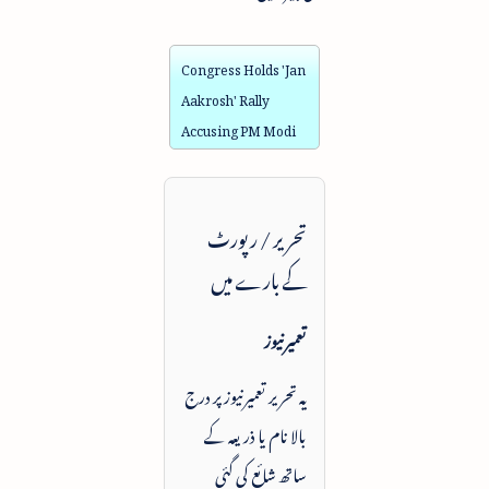
Congress Holds 'Jan
Aakrosh' Rally
Accusing PM Modi
تحریر / رپورٹ
کے بارے میں
تعمیرنیوز
یہ تحریر تعمیرنیوز پر درج
بالا نام یا ذریعہ کے
ساتھ شائع کی گئی