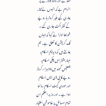
الزام ہے کہ انہوں نے ٹنڈر
جاری کیے بغیر کروڑ ہا روپے
کے کنٹراکٹ جاری کئے ۔
شوبھا اوزا نے کہا کہ جہاں
تک کرپشن کا تعلق ہے ، ہم
جانتے ہیں کہ ویاپم اسکام،
مہاراشٹرا میں چکی اسکام،
چھتیس گڑھ میں36ہزا ر کروڑ
روپے کا پی ڈی ایس اسکام
اور مودی گیٹ اسکام رونما
ہوا ہے ۔ اور وزیر اعظم ان
تمام مسائل پر خاموشی اختیار