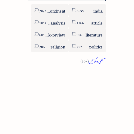
sub-continent
india
column-analysis
article
book-review
literature
religion
politics