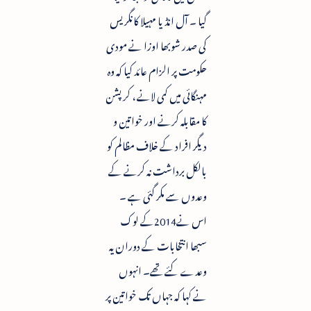
گیا ۔ آل انڈیا مہیلا کانگریس
کی صدر شوبھا اوزا نے مودی
حکومت پر الزام عائد کیا کہ وہ
مہنگائی میں کمی لانے ، کرپشن
کا مقابلہ کرنے اور خواتین و
دیگر افراد کے خلاف مظالم کو
بالکل برداشت نہ کرنے کے
وعدوں سے مکر گئی ہے ۔
اس نے2014کے لوک
سبھا انتخابات کے دوران یہ
وعدے کئے تھے۔ انہوں
نے کہا کہ جہاں تک خواتین پر