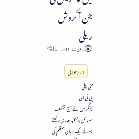
جن آکروش
ریلی
3
21/جولائی
نئی دہلی
پی ٹی آئی
کانگریس نے آج مختلف
مسائل پر تنقید جاری رکھتے
ہوئے ایک ریالی منظم کی