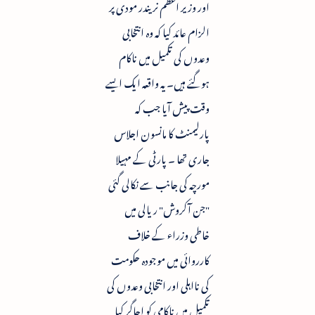
اور وزیر اعظم نریندر مودی پر
الزام عائد کیا کہ وہ انتخابی
وعدوں کی تکمیل میں ناکام
ہوگئے ہیں۔ یہ واقعہ ایک ایسے
وقت پیش آیا جب کہ
پارلیمنٹ کا مانسون اجلاس
جاری تھا ۔ پارٹی کے مہیلا
مورچہ کی جانب سے نکالی گئی
"جن آکروش" ریالی میں
خاطی وزراء کے خلاف
کارروائی میں موجودہ حکومت
کی نااہلی اور انتخابی وعدوں کی
تکمیل میں ناکامی کو اجاگر کیا