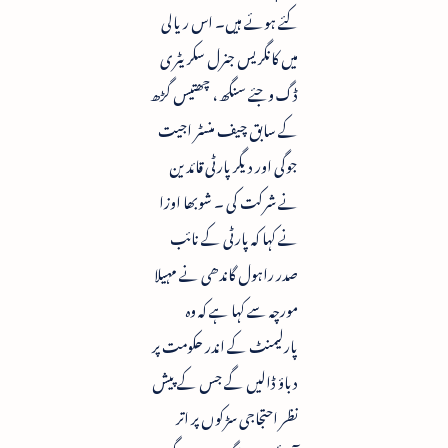
کئے ہوئے ہیں۔ اس ریالی
میں کانگریس جنرل سکریٹری
ڈگ وجئے سنگھ ، چھتیس گڑھ
کے سابق چیف منسٹر اجیت
جوگی اور دیگر پارٹی قائدین
نے شرکت کی ۔ شوبھا اوزا
نے کہا کہ پارٹی کے نائب
صدر راہول گاندھی نے مہیلا
مورچہ سے کہا ہے کہ وہ
پارلیمنٹ کے اندر حکومت پر
دباؤ ڈالیں گے جس کے پیش
نظر احتجاجی سڑکوں پر اتر