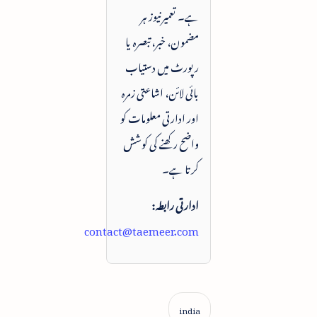
ہے۔ تعمیرنیوز ہر
مضمون، خبر، تبصرہ یا
رپورٹ میں دستیاب
بائی لائن، اشاعتی زمرہ
اور ادارتی معلومات کو
واضح رکھنے کی کوشش
کرتا ہے۔
ادارتی رابطہ:
contact@taemeer.com