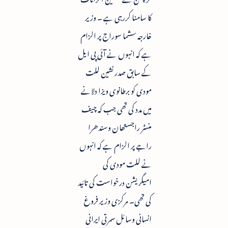
کا سامنا کررہی ہے ۔ وزیر
خارجہ سشما سوراج پر الزام
ہے کہ انہوں نے آئی پی ایل
کے سابق صدر نشین للت
مودی کو برطانوی ویزا دلانے
میں مدد کی تھی جب کہ چیف
منسٹر راجستھان وسندھرا
راجے پر الزام ہے کہ انہوں
نے للت مودی کی
امیگریشن درخواست کی تائید
کی تھی۔ مرکزی وزیر فروغ
انسانی وسائل سمرتی ایرانی