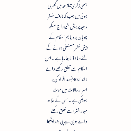
جعلی ڈگری تنازعہ میں گھری
ہوئی ہیں جب کہ چیف منسٹر
مدھیہ پردیش شیوراج سنگھ
چوہان پر ویاپم اسکام کے
پیش نظر مستعفی ہونے کے
لئے دباؤ ڈالا جارہا ہے ۔ اس
اسکام سے تعلق رکھنے والے
زائد از40فیصد افراد کی پر
اسرار حالات میں موت
ہوچکی ہے ۔ اس کے علاوہ
مہاراشٹرا سے تعلق رکھنے
والے دو بی جے پی وزرا پنکجا
منڈے اور ونود تاؤڑے پر