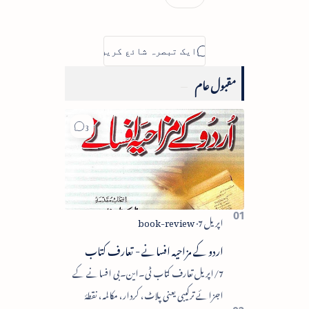
مقبول عام
اردو کے مزاحیہ افسانے - تعارف کتاب
7/اپریل تعارف کتاب ٹی۔این۔بی افسانے کے
اجزائے ترکیبی یعنی پلاٹ، کردار، مکالمہ، نقطۂ