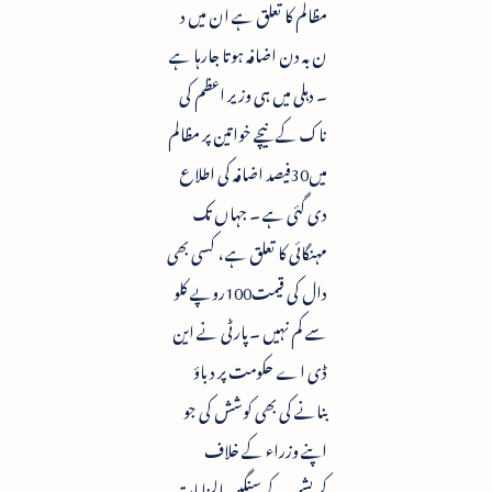
مظالم کا تعلق ہے ان میں د
ن بہ دن اضافہ ہوتا جارہا ہے
۔ دہلی میں ہی وزیر اعظم کی
ناک کے نیچے خواتین پر مظالم
میں30فیصد اضافہ کی اطلاع
دی گئی ہے ۔ جہاں تک
مہنگائی کا تعلق ہے ، کسی بھی
دال کی قیمت100روپے کلو
سے کم نہیں ۔پارٹی نے این
ڈی اے حکومت پر دباؤ
بنانے کی بھی کوشش کی جو
اپنے وزراء کے خلاف
کرپشن کے سنگین الزامات