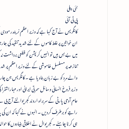
نئی دہلی
پی ٹی آئی
کانگریس نے آج کہا ہے کہ وزیر اعظم نریندر مودی 
ان خواتین پر غلط کاموں کے لئے شدید تنقید کی جارہ
میں بے بس ہیں تو انہیں کرپشن کو قطعی برداشت نہ ک
تنازعہ پر مسلسل خاموشی کے لئے وزیر اعظم پر ش
والے مرد کو بے زبان بنادیا ہے ۔ کانگریس جن چار 
وزیر فروغ انسانی وسائل سمرتی ایرانی اور مہاراشٹرا
عام آدمی پارٹی کے سربراہ اروند کجریوالنے آج بی جے 
راجے کو برطرف کردیں ۔ انہوں نے کہا کہ ان کی پارٹی
ہی کرنا چاہئے ۔ کجریوال نے اخلاقی بنیادوں کا ح