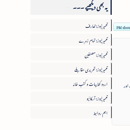
یہ بھی دیکھیے ۔۔۔
تعمیرنیوز: تعارف
PM shoul
تعمیرنیوز: تمام زمرے
تعمیرنیوز: مصنفین
تعمیرنیوز: تحریری مقابلے
اردو کتابیات و کتب خانہ
 اور
تعمیرنیوز: آرکائیو
اہم روابط