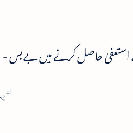
 استعفیٰ حاصل کرنے میں بےبس -