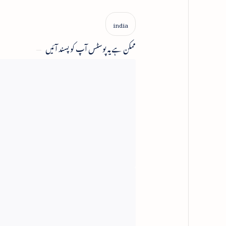
ممکن ہے یہ پوسٹس آپ کو پسند آئیں