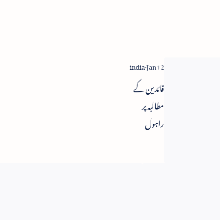
قائدین کے
مطالبہ پر
راہول
گاندھی کو
کانگریس
صدر بنانے
کوئلہ اسکام -
پر مشاورت
سی بی آئی