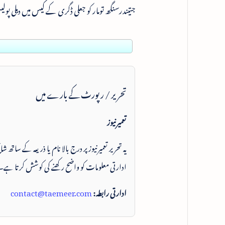
جتیندرسنگھ تومار کو جعلی ڈگری کے کیس میں دہلی 
تحریر / رپورٹ کے بارے میں
تعمیرنیوز
یہ تحریر تعمیرنیوز پر درج بالا نام یا ذریعہ کے ساتھ
ادارتی معلومات کو واضح رکھنے کی کوشش کرتا ہے۔
ادارتی رابطہ:
contact@taemeer.com