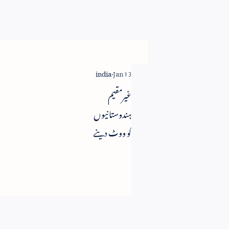
کے ساتھ
تعاون نہ
کرنے پر
گجرات
حکومت کی
غیرمقیم
سرزنش
ہندوستانیوں
کو ووٹ دینے
کا اہل بنایا
جائے - مرکز
کو سپریم
کورٹ کی
ہدایت
تبدیلی