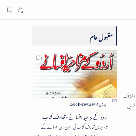
مقبول عام
اردو کے مزاحیہ افسانے - تعارف کتاب
7/اپریل تعارف کتاب ٹی۔این۔بی افسانے کے
اجزائے ترکیبی یعنی پلاٹ، کردار، مکالمہ، نقطۂ عروج،