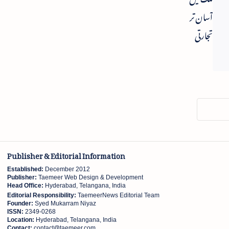
آسان تر
تجارتی
پالیسی پر
عمل آوری
کا وعدہ -
نریندر مودی
Publisher & Editorial Information
Established:
December 2012
Publisher:
Taemeer Web Design & Development
Head Office:
Hyderabad, Telangana, India
Editorial Responsibility:
TaemeerNews Editorial Team
Founder:
Syed Mukarram Niyaz
ISSN:
2349-0268
Location:
Hyderabad, Telangana, India
Contact:
contact@taemeer.com