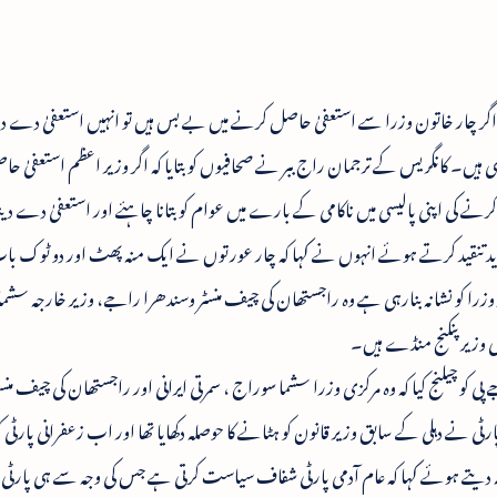
اگر چار خاتون وزرا سے استعفیٰ حاصل کرنے میں بے بس ہیں تو انہیں استعفیٰ دے دی
ی ہیں۔ کانگریس کے ترجمان راج ببر نے صحافیوں کو بتایا کہ اگر وزیر اعظم استعفیٰ 
رنے کی اپنی پالیسی میں ناکامی کے بارے میں عوام کو بتانا چاہئے اور استعفیٰ دے دی
دید تنقید کرتے ہوئے انہوں نے کہا کہ چار عورتوں نے ایک منہ پھٹ اور دو ٹوک ب
وزرا کو نشانہ بنارہی ہے وہ راجستھان کی چیف منسٹر وسندھرا راجے، وزیر خارجہ سشم
 کی وزیر پنکنج منڈے ہیں۔
پی کو چیلنج کیا کہ وہ مرکزی وزرا سشما سوراج ، سمرتی ایرانی اور راجستھان کی چیف منس
 نے دہلی کے سابق وزیر قانون کو ہٹانے کا حوصلہ دکھایا تھا اور اب زعفرانی پارٹی کو
والہ دیتے ہوئے کہا کہ عام آدمی پارٹی شفاف سیاست کرتی ہے جس کی وجہ سے ہی پارٹ