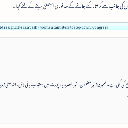
پولیس کی جانب سے گرفتار کئے جانے کے بعد فوری استعفیٰ دینے کے لئے کہا۔
d resign if he can't ask 4 women ministers to step down: Congress
 شائع کی گئی ہے۔ تعمیرنیوز ہر مضمون، خبر، تبصرہ یا رپورٹ میں دستیاب بائی لائن، اشاعتی زمرہ