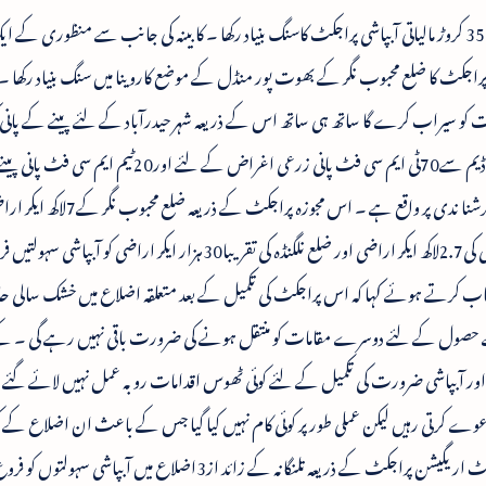
چیف منسٹر تلنگانہ کے چندر شیکھر راؤ نے آج35,200 کروڑ مالیاتی آبپاشی پراجکٹ کاسنگ بنیاد رکھا ۔ کابینہ کی جانب سے منظوری
راجکٹ کا ضلع محبوب نگر کے بھوت پور منڈل کے موضع کاروینا میں سنگ بنیاد رکھا ۔ 
ی ،نلگنڈہ کی10لاکھ ایکر اراضیات کو سیراب کرے گا ساتھ ہی ساتھ اس کے ذریعہ شہر حیدرآباد کے لئے پینے کے پان
بھی ممکن ہوگی ۔ اس پراجکٹ کے لئے سری سلیم ڈیم سے70ٹی ایم سی فٹ پانی زرعی اغراض کے لئے
حاصل کیاجائے گا۔ واضح رہے کہ سری سلیم ڈیم کرشنا ندی پر واقع ہے ۔ اس مجوزہ پراجکٹ کے ذر
آبپاشی کے لئے پانی فراہم کیاجائے گا جبکہ رنگا ریڈی کی2.7لاکھ ایکر اراضی اور ضلع نلگنڈہ کی تقریبا30ہزار ایکر ارا
طاب کرتے ہوئے کہا کہ اس پراجکٹ کی تکمیل کے بعد متعلقہ اضلاع میں خشک سالی حا
 کے حصول کے لئے دوسرے مقامات کو منتقل ہونے کی ضرورت باقی نہیں رہے گی ۔ ک
 اور آبپاشی ضرورت کی تکمیل کے لئے کوئی ٹھوس اقدامات روبہ عمل نہیں لائے گئے ۔
ے کرتی رہیں لیکن عملی طور پر کوئی کام نہیں کیا گیا جس کے باعث ان اضلاع کے ک
کئی مصائب سے گزرنا پڑا ۔ پالمورو ۔ رنگا ریڈی لفٹ اریگیشن پراجکٹ کے ذریعہ تلنگانہ کے زائد از3اضلاع میں آ