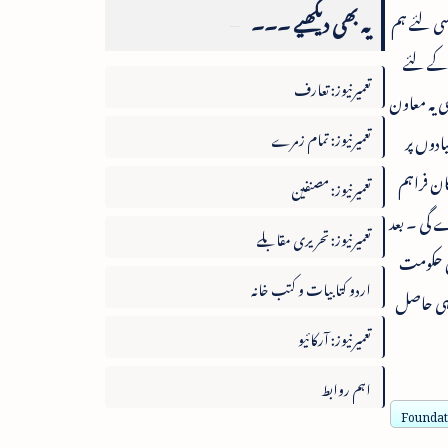
یہ بھی دیکھیے ۔۔۔
سی لئے ہم
 کے لئے
تعمیرنیوز: تعارف
ی یہ معاون
تعمیرنیوز: تمام زمرے
ادوں پر
ان فراہم
تعمیرنیوز: مصنفین
 گی ۔ بعد
تعمیرنیوز: تحریری مقابلے
لق حکومت
اردو کتابیات و کتب خانہ
 ہی حاصل
تعمیرنیوز: آرکائیو
اہم روابط
Foundati