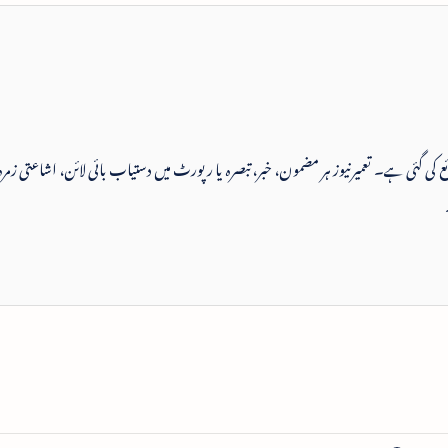
 شائع کی گئی ہے۔ تعمیرنیوز ہر مضمون، خبر، تبصرہ یا رپورٹ میں دستیاب بائی لائن، اشاعتی زمرہ