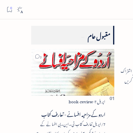
مقبول عام
اردو کے مزاحیہ افسانے - تعارف کتاب
7/اپریل تعارف کتاب ٹی۔این۔بی افسانے کے
اجزائے ترکیبی یعنی پلاٹ، کردار، مکالمہ، نقطۂ عروج،