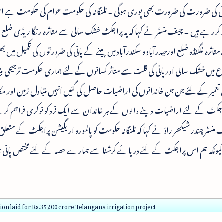
 پانی کی ضرورت کی ضرورت بھی پوری ہوگی ۔ تلنگانہ کی حکومت عوام کی حکومت ہے ا
 کررہے ہیں ۔ چیف منسٹر نے کہا کہ یہ پراجکٹ خشک سالی سے متاثرہ رنگا ریڈی ضلع
ثرہ نلگنڈہ ضلع اورحیدرآباد و سکندرآباد میں پینے کے پانی کی ضرورتوں کی تکمیل میں بھ
اع میں خشک سالی اور پانی کی قلت سے متاثر کسانوں کے لئے ہماری حکومت ترجیحی بنی
عمیر کے لئے جن جن خاندانوں کی اراضیات حاصل کی گئیں انہیں متبادل زمین اور مک
اجکٹ کے لئے اراضیات دینے والوں کے ہر خاندان سے ایک فرد کو نوکری فراہم کرے
ٹر چندر شیکھر راؤ نے کہا کہ تلنگانہ حکومت کو پالمورو اریگیشن پراجکٹ کے متع
 کیونکہ ہم اس پراجکٹ کے لئے دریائے کرشنا سے ہمارے حصہ کے لئے مختص پانی
on laid for Rs.35200 crore Telangana irrigation project