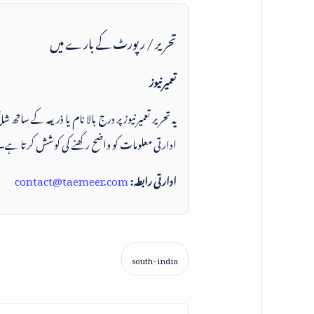
تحریر / رپورٹ کے بارے میں
تعمیرنیوز
یہ تحریر تعمیرنیوز پر درج بالا نام یا ذریعہ کے ساتھ
ادارتی معلومات کو واضح رکھنے کی کوشش کرتا ہے۔
ادارتی رابطہ:
contact@taemeer.com