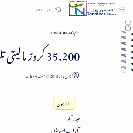
ہوم
south-india
35,200 کروڑ مالیتی تلنگانہ اریگیشن پراجکٹ کا سنگ بنیاد
3
11/جون
حیدرآباد
آئی اے این ایس