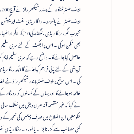
چیف منسٹر نے پالمورو۔ رنگا ریڈی لفٹ ایریگیشن پ
محبوب نگر ، رنگا ریڈ
گی ۔ اس موقع پر چیف منسٹر چندر شیکھر راؤ نے خ
خاتمہ ہوجائے گا اور یہاں کے کسانوں کو روزگار
نے کہا کہ غیر منقسمہ آندھرا پردیش میں خشک سالی
حکومتیں ان اضلاع میں صرف ڈیمس کی تعمیر کے دعو