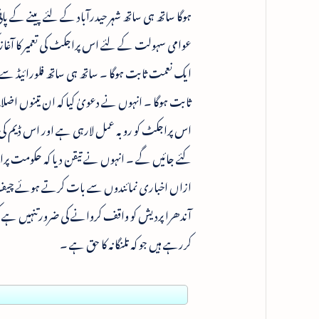
ہوگا ساتھ ہی ساتھ شہر حیدرآباد کے لئے پینے کے
عوامی سہولت کے لئے اس پراجکٹ کی تعمیر کا آغاز
ایک نعمت ثابت ہوگا ۔ ساتھ ہی ساتھ فلورائیڈ سے متا
ثابت ہوگا ۔ انہوں نے دعویٰ کیا کہ ان تینوں اضل
اس پراجکٹ کو روبہ عمل لارہی ہے اور اس ڈیم کی ت
کئے جائیں گے ۔ انہوں نے تیقن دیا کہ حکومت پر
ازاں اخباری نمائندوں سے بات کرتے ہوئے چیف منس
آندھرا پردیش کو واقف کروانے کی ضرورتنہیں ہے
کررہے ہیں جو کہ تلنگانہ کا حق ہے ۔