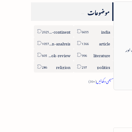
موضوعات
sub-continent
india
column-analysis
article
 اور
book-review
literature
religion
politics