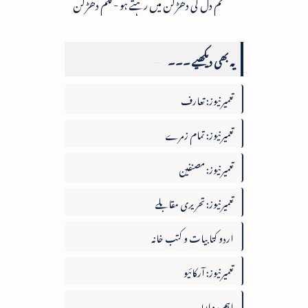
تم دل کی دھڑکن میں رہتے ہو - فلم دھڑکن
یہ بھی دیکھیے ۔۔۔
تعمیرنیوز: تعارف
تعمیرنیوز: تمام زمرے
تعمیرنیوز: مصنفین
تعمیرنیوز: تحریری مقابلے
اردو کتابیات و کتب خانہ
تعمیرنیوز: آرکائیو
اہم روابط