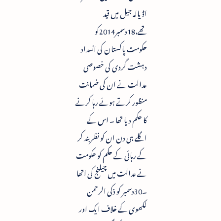
اڈیالہ جیل میں قید
تھے،18دسمبر2014کو
حکومت پاکستان کی انسداد
دہشت گردی کی خصوصی
عدالت نے ان کی ضمانت
منظور کرتے ہوئے رہا کرنے
کا حکم دیا تھا ۔ اس کے
اگلے ہی دن ان کو نظربند کر
کے رہائی کے حکم کو حکومت
نے عدالت میں چیلنج کی اتھا
۔30دسمبر کو ذکی الرحمن
لکھوی کے خلاف ایک اور