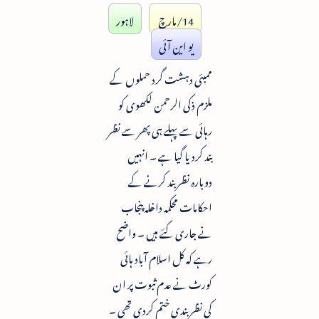
14/مارچ
لاہور
یو این آئی
ممبئی دہشت گرد حملوں کے
ملزم ذکی الرحمن لکھوی کو
رہائی سے پہلے ہی پھر سے نظر
بند کردیا گیا ہے ۔ انہیں
دوبارہ نظر بند کرنے کے
احکامات محکمہ داخلہ پنجاب
نے جاری کئے ہیں ۔ واضح
رہے کہ کل اسلام آباد ہائی
کورٹ نے عدم ثبوت پر ان
کی نظر بندی ختم کردی تھی ۔