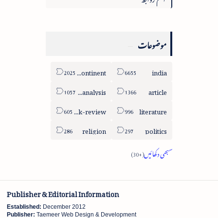
موضوعات
sub-continent
india
column-analysis
article
book-review
literature
religion
politics
Publisher & Editorial Information
Established:
December 2012
Publisher:
Taemeer Web Design & Development