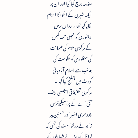
مقدمہ درج کیا گیا اور ان پر
ایک شہری کے اغوا کا الزام
لگایاگیا تھا ۔ رواں برس
3جنوری کو ممبئی حملہ کیس
کے مرکزی ملزم کی ضمانت
کی منظوری کو حکومت کی
جانب سے اسلام آباد ہائی
کورٹ میں چیلنج کیا گیا ۔
مرکزی تحقیقاتی ایجنسی ایف
آئی اے کے پراسیکیوٹرس
چودھری اظہر اور حسنین پیر
زادہ نے درخواست کی تھی کہ
ٹرائل کورٹ نے شہادتوں کو