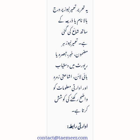
یہ تحریر تعمیرنیوز پر درج
بالا نام یا ذریعہ کے
ساتھ شائع کی گئی
ہے۔ تعمیرنیوز ہر
مضمون، خبر، تبصرہ یا
رپورٹ میں دستیاب
بائی لائن، اشاعتی زمرہ
اور ادارتی معلومات کو
واضح رکھنے کی کوشش
کرتا ہے۔
ادارتی رابطہ:
contact@taemeer.com