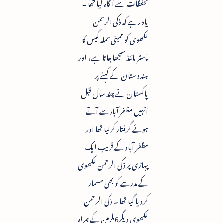
تحفظات سے آگاہ کیا تھا ۔
یاد رہے کہ ذکی الرحمن
لکھوی کو ممبئی حملہ کیس کا
ماسٹر مائنڈ سمجھا جاتا ہے ، اور
ہندوستان کے کہنے پر
پاکستان نے چند سال قبل
انہیں مظفر آباد سے آتے
ہوئے گرفتار کرلیا تھا اور
مظفر آباد کے قریب ایک
پہاڑی پر ذکی الرحمن لکھوی
کے مدرسے کو بھی مسمار
کردیا گیا تھا ۔ ذکی الرحمن
لکھوی دیگر6ملزمین کے ہمراہ