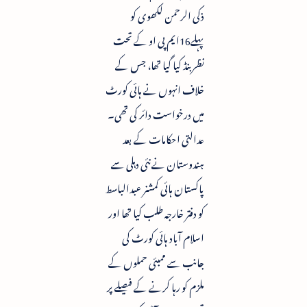
ذکی الرحمن لکھوی کو
پہلے16ایم پی او کے تحت
نظر بنڈ کیا گیا تھا، جس کے
خلاف انہوں نے ہائی کورٹ
میں درخواست دائر کی تھی۔
عدالتی احکامات کے بعد
ہندوستان نے نئی دہلی سے
پاکستان ہائی کمشنر عبدالباسط
کو دفتر خارجہ طلب کیا تھا اور
اسلام آباد ہائی کورٹ کی
جانب سے ممبئی حملوں کے
ملزم کو رہا کرنے کے فیصلے پر