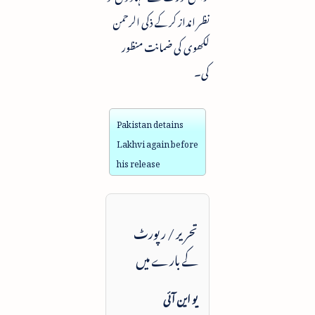
نظر انداز کرکے ذکی الرحمن
لکھوی کی ضمانت منظور
کی۔
Pakistan detains
Lakhvi again before
his release
تحریر / رپورٹ
کے بارے میں
یو این آئی