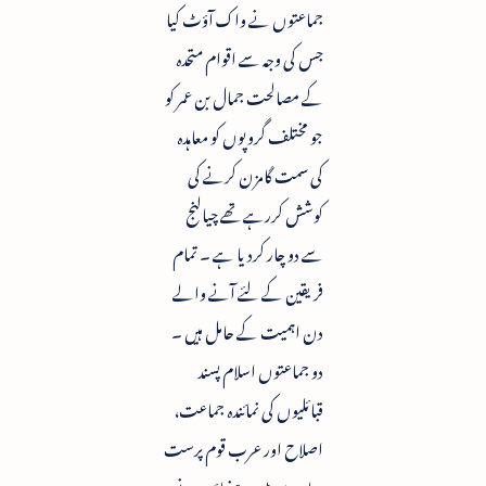
جماعتوں نے واک آؤٹ کیا
جس کی وجہ سے اقوام متحدہ
کے مصالحت جمال بن عمر کو
جو مختلف گروپوں کو معاہدہ
کی سمت گامزن کرنے کی
کوشش کررہے تھے چیالنج
سے دو چار کردیا ہے ۔ تمام
فریقین کے لئے آنے والے
دن اہمیت کے حامل ہیں ۔
دو جماعتوں اسلام پسند
قبائلیوں کی نمائندہ جماعت،
اصلاح اور عرب قوم پرست
، ناصر سٹ ، رہنماؤں نے