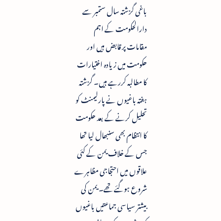
باغی گزشتہ سال ستمبر سے
دارالحکومت کے اہم
مقامات پر قابض ہیں اور
حکومت میں زیادہ اختیارات
کا مطالبہ کررہے ہیں۔ گزشتہ
ہفتہ باغیوں نے پارلیمنٹ کو
تحلیل کرنے کے بعد حکومت
کا انتظام بھی سنبھال لیا تھا
جس کے خلاف یمن کے کئی
علاقوں میں احتجاجی مظاہرے
شروع ہوگئے تھے۔ یمن کی
بیشتر سیاسی جماعتیں باغیوں