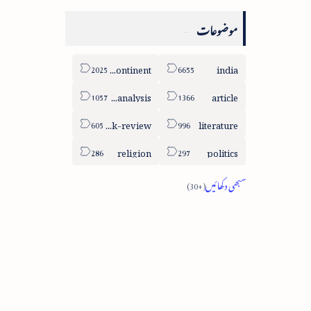
موضوعات
sub-continent
india
column-analysis
article
book-review
literature
religion
politics