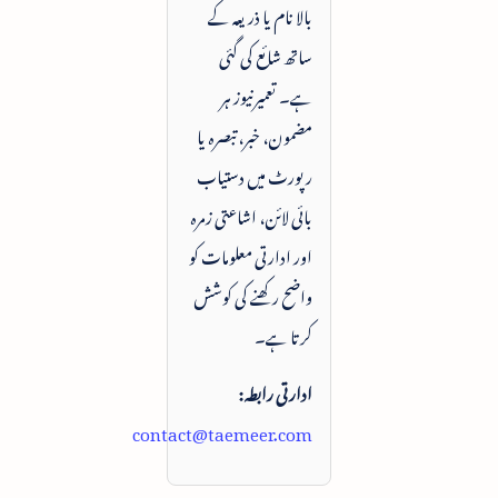
بالا نام یا ذریعہ کے
ساتھ شائع کی گئی
ہے۔ تعمیرنیوز ہر
مضمون، خبر، تبصرہ یا
رپورٹ میں دستیاب
بائی لائن، اشاعتی زمرہ
اور ادارتی معلومات کو
واضح رکھنے کی کوشش
کرتا ہے۔
ادارتی رابطہ:
contact@taemeer.com