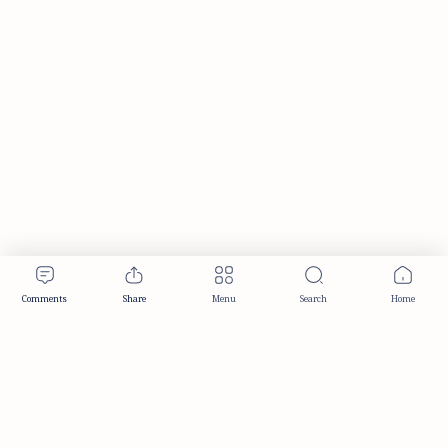
Publisher & Editorial Information
Established:
December 2012
Publisher:
Taemeer Web Design & Development
Head Office:
Hyderabad, Telangana, India
Editorial Responsibility:
TaemeerNews Editorial Team