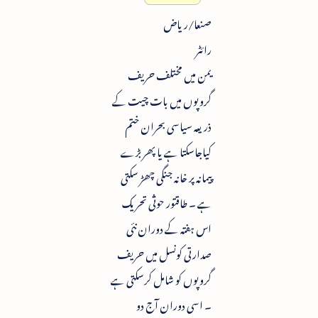
صنعا/ریاض
رائٹر
یمن میں مختلف حریف
گروپوں میں بات چیت کے
ذریعہ سیاسی بحران ختم
کیاجاسکتا ہے یا پھر بڑے
پیمانہ پر خانہ جنگی چھڑ سکتی
ہے ۔ طاقتور حوثی تحریک
اس ہفتہ کے دوران نئی
صدارتی کونسل میں حریف
گروپوں کو شامل کرسکتی ہے
۔ اسی دوران آج دو