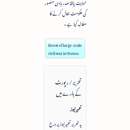
حمایت یافتہ صدر ہادی منصور
کی حکومت بحال کرنے کا
مطالبہ کیا ہے ۔
threat of large-scale
civil war in Yemen
تحریر / رپورٹ
کے بارے میں
تعمیرنیوز
یہ تحریر تعمیرنیوز پر درج