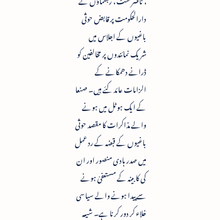
دارالحکومت پر قابض حوثی
باغیوں کے اجلاس میں
شریک نمائندوں پر مخالفین کو
ڈرانے دھمکانے کے
الزامات عائد کئے ہیں۔ صنعا
کے ایک ہوٹل میں ہونے
والے مذاکرات کا مقصد حوثی
باغیوں کے قبضہ کے رد عمل
میں صدر ہادی منصور اور ان
کی کابینہ کے مستعفیٰ ہونے
سے پیدا ہونے والے سیاسی
خلاء کر دور کرنا ہے۔ شیعہ