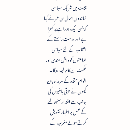
چیت میں شریک سیاسی
نمائندوں جمال بن عمر نے کہا
کہ یمن ایک دوراہے پر کھڑا
ہے اور درست راستے کے
انتخاب کے لئے سیاسی
جماعتوں کو دانش مندی اور
حکمت سے کام لینا ہوگا ۔
اقوام متحدہ کے سربراہ بان
کیمون نے حوثی باغیوں کی
جانب سے اقتدار سنبھالنے
کے عمل پر اظہار تشویش
کرتے ہوئے مغرب کے