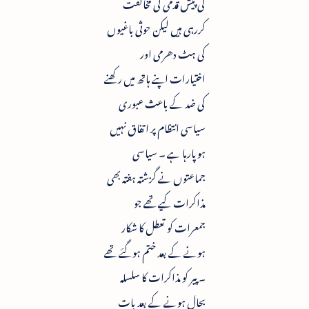
کی پیش قدمی کی مخالفت
کررہی ہیں لیکن حوثی باغیوں
کی ہٹ دھرمی اور
اختیارات اپنے ہاتھ میں رکھنے
کی ضد کے باعث عبوری
سیاسی انتظام پر اتفاق نہیں
ہوپارہا ہے ۔ سیاسی
جماعتوں نے گزشتہ ہفتہ بھی
مذاکرات کیے تھے جو
جمعرات کو تعطل کا شکار
ہونے کے بعد ختم ہوگئے تھے
۔ پیر کو مذاکرات کا سلسلہ
بحال ہونے کے بعد بات