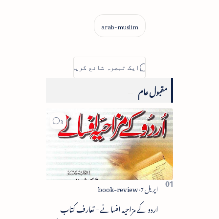
مقبول عام
اردو کے مزاحیہ افسانے - تعارف کتاب