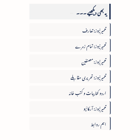
یہ بھی دیکھیے ۔۔۔
تعمیرنیوز: تعارف
تعمیرنیوز: تمام زمرے
تعمیرنیوز: مصنفین
تعمیرنیوز: تحریری مقابلے
اردو کتابیات و کتب خانہ
تعمیرنیوز: آرکائیو
اہم روابط