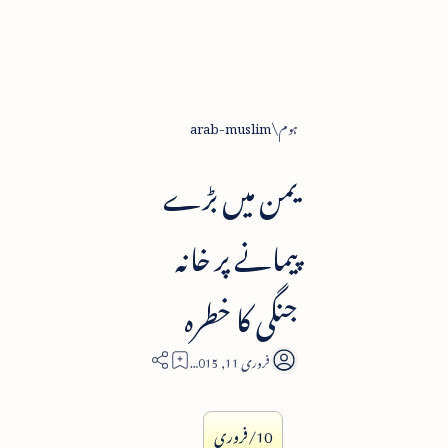
ہوم
arab-muslim
یمن میں بڑے
پیمانے پر خانہ
جنگی کا خطرہ
2
10/فروری