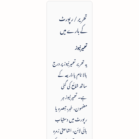
تحریر / رپورٹ
کے بارے میں
تعمیرنیوز
یہ تحریر تعمیرنیوز پر درج
بالا نام یا ذریعہ کے
ساتھ شائع کی گئی
ہے۔ تعمیرنیوز ہر
مضمون، خبر، تبصرہ یا
رپورٹ میں دستیاب
بائی لائن، اشاعتی زمرہ