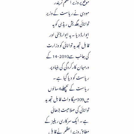
موقع پر وزیر اعظم نریندر
مودی نے ریاست کے وزیر
توانائی جگدیش ریڈی کویہ
ایوارڈ دیا ۔ یہ ایوارڈ نئی اور
قابل تجدید توانائی کو وزارت
کی جانب سے2010-14کے
درمیان کارکردگی کی بنیاد پر
ریاست کو دیا گیا ہے ۔
ریاست کے پچھلے4سالوں
میں309میگا واٹ قابل تجدید
توانائی کی صلاحیت بڑھائی
ہے ۔ ایک سرکاری ریلیز کے
مطابق وزیر اعظم نے قابل