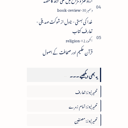
خدا کی بستی - ناول از شوکت صدیقی -
تعارف کتاب
قرآن حکیم اور صحافت کے اصول
یہ بھی دیکھیے ۔۔۔
تعمیرنیوز: تعارف
تعمیرنیوز: تمام زمرے
تعمیرنیوز: مصنفین