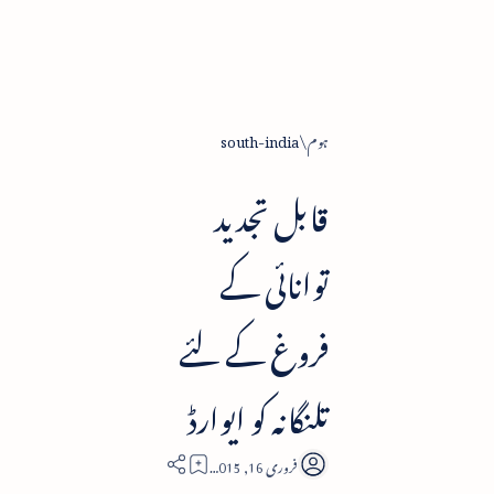
ہوم
south-india
قابل تجدید
توانائی کے
فروغ کے لئے
تلنگانہ کو ایوارڈ
1