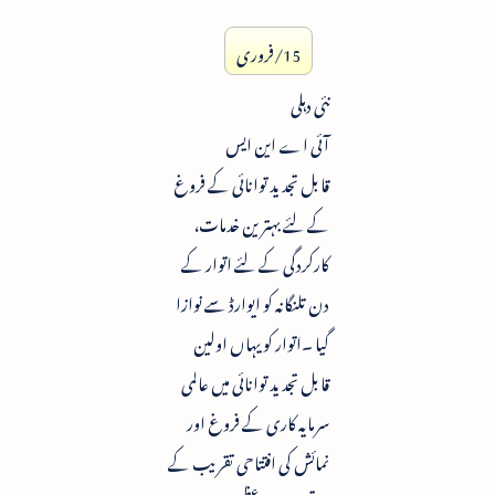
15/فروری
نئی دہلی
آئی اے این ایس
قابل تجدید توانائی کے فروغ
کے لئے بہترین خدمات،
کارکردگی کے لئے اتوار کے
دن تلنگانہ کو ایوارڈ سے نوازا
گیا ۔اتوار کو یہاں اولین
قابل تجدید توانائی میں عالمی
سرمایہ کاری کے فروغ اور
نمائش کی افتتاحی تقریب کے