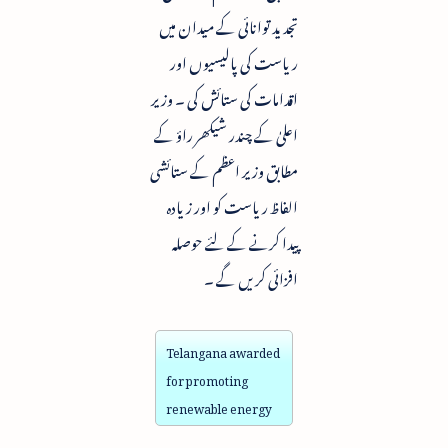
تجدید توانائی کے میدان میں
ریاست کی پالیسیوں اور
اقدامات کی ستائش کی ۔ وزیر
اعلیٰ کے چندر شیکھر راؤ کے
مطابق وزیر اعظم کے ستائشی
الفاظ ریاست کو اور زیادہ
پیدا کرنے کے لئے حوصلہ
افزائی کریں گے ۔
Telangana awarded
for promoting
renewable energy