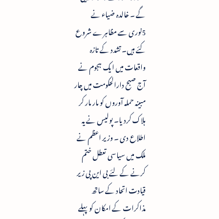
گے ۔ خالدہ ضیاء نے
5نوری سے مظاہرے شروع
کئے ہیں۔ تشدد کے تازہ
واقعات میں ایک ہجوم نے
آج صبح دارالحکومت میں چار
مبینہ حملہ آوروں کو مار مار کر
ہلاک کردیا۔ پولیس نے یہ
اطلاع دی ۔ وزیر اعظم نے
ملک میں سیاسی تعطل ختم
کرنے کے لئے بی این پی زیر
قیادت اتحاد کے ساتھ
مذاکرات کے امکان کو پہلے