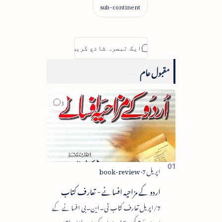
مقبول عام
اردو کے مزاحیہ افسانے - تعارف کتاب
7/اپریل تعارف کتاب ٹی۔این۔بی افسانے کے