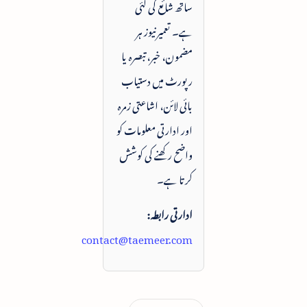
ساتھ شائع کی گئی
ہے۔ تعمیرنیوز ہر
مضمون، خبر، تبصرہ یا
رپورٹ میں دستیاب
بائی لائن، اشاعتی زمرہ
اور ادارتی معلومات کو
واضح رکھنے کی کوشش
کرتا ہے۔
ادارتی رابطہ:
contact@taemeer.com