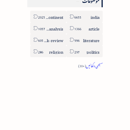
موضوعات
sub-continent
india
column-analysis
article
book-review
literature
religion
politics