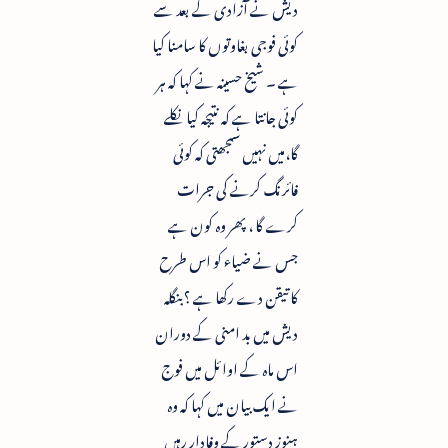
دیش نے آزادی کے بعد سے
کوئی فوجی بغاوتوں کا سامنا کیا
ہے ۔ شیخ حسینہ نے کہا کہ ہر
کوئی جانتا ہے کہ نتیجہ کیا نکلے
گا،میں نہیں سمجھتی کہ کوئی
فائرنگ کرنے کی جرات
کرے گا ، پھر وہ کون ہے
جس نے ضیاء کو اس طرح
کا تیقن دے رکھا ہے ؟ بنگلہ
دیش میں بد امنی کے دوران
اس ماہ کے اوائل میں فوج
نے ایک بیان میں کہا کہ وہ
ہنوز دستور کے وفادار رہیں