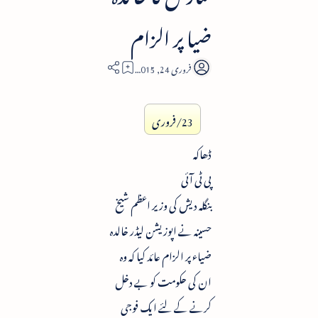
ضیا پر الزام
2
23/فروری
ڈھاکہ
پی ٹی آئی
بنگلہ دیش کی وزیر اعظم شیخ
حسینہ نے اپوزیشن لیڈر خالدہ
ضیاء پر الزام عائد کیا کہ وہ
ان کی حکومت کو بے دخل
کرنے کے لئے ایک فوجی