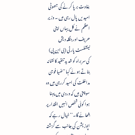
بغاوت برپا کرنے کی جھوٹی
امیدیں پال رہی ہیں ۔ وزیر
اعظم نے کل یہاں اپنی
حریف اور بنگلہ دیش
نینشلسٹ پارٹی (بی این پی)
کی سربراہ کو شدید تنقید کا نشانہ
بناتے ہوئے کہا ’’ضیا فوجی
مداخلت کی امید کررہی ہیں وہ
سوچتی ہیں کہ وردی میں پہنا
ہوا کوئی شخص انہیں اقتدار پر
بٹھائے گا۔‘‘ خیال رہے کہ
اپوزیشن کی جانب سے گزشتہ