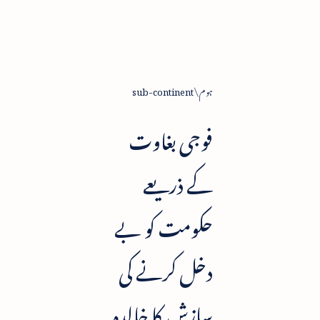
ہوم
sub-continent
فوجی بغاوت
کے ذریعے
حکومت کو بے
دخل کرنے کی
سازش کا خالدہ