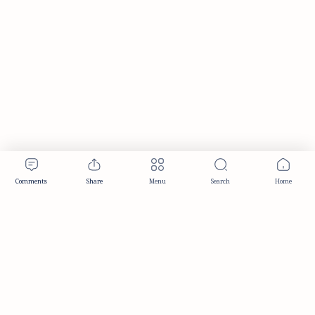
Publisher & Editorial Information
Established:
December 2012
Publisher:
Taemeer Web Design & Development
Head Office:
Hyderabad, Telangana, India
Editorial Responsibility:
TaemeerNews Editorial Team
Founder:
Syed Mukarram Niyaz
ISSN:
2349-0268