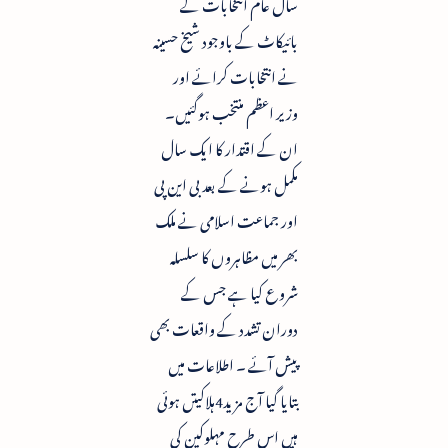
سال عام انتخابات کے
بائیکاٹ کے باوجود شیخ حسینہ
نے انتخابات کرائے اور
وزیر اعظم منتخب ہوگئیں۔
ان کے اقتدار کا ایک سال
مکمل ہونے کے بعد بی این پی
اور جماعت اسلامی نے ملک
بھر میں مظاہروں کا سلسلہ
شروع کیا ہے جس کے
دوران تشدد کے واقعات بھی
پیش آئے ۔ اطلاعات میں
بتایا گیا آج مزید4ہلاکیتں ہوئی
ہیں اس طرح مہلوکین کی