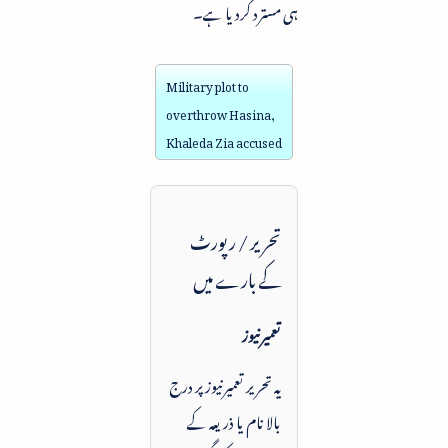
ہی مسترد کردیا ہے۔
Military plot to
overthrow Hasina,
Khaleda Zia accused
تحریر / رپورٹ
کے بارے میں
تعمیرنیوز
یہ تحریر تعمیرنیوز پر درج
بالا نام یا ذریعہ کے