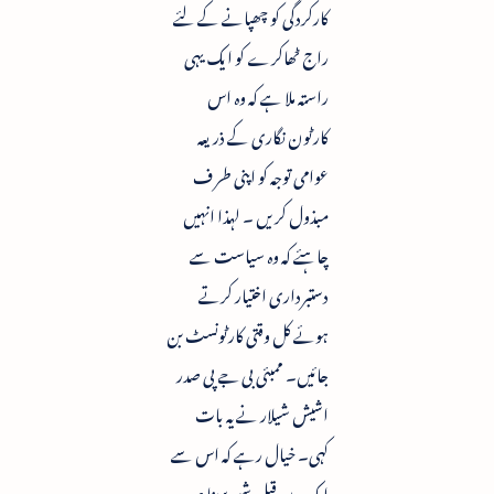
کارکردگی کو چھپانے کے لئے
راج ٹھاکرے کو ایک یہی
راستہ ملا ہے کہ وہ اس
کارٹون نگاری کے ذریعہ
عوامی توجہ کو اپنی طر ف
مبذول کریں ۔ لہذا انہیں
چاہئے کہ وہ سیاست سے
دستبرداری اختیار کرتے
ہوئے کل وقتی کارٹونسٹ بن
جائیں۔ ممبئی بی جے پی صدر
اشیش شیلار نے یہ بات
کہی۔ خیال رہے کہ اس سے
ایک دن قبل شیو سینا صدر