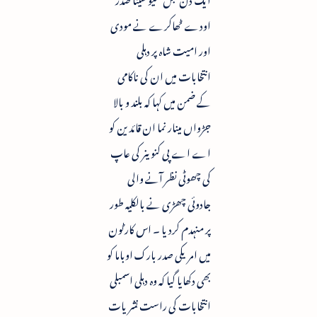
اودے ٹھاکرے نے مودی
اور امیت شاہ پر دہلی
انتخابات میں ان کی ناکامی
کے ضمن میں کہا کہ بلند و بالا
جڑواں مینار نما ان قائدین کو
اے اے پی کنوینر کی عاپ
کی چھوٹی نظر آنے والی
جادوئی چھڑی نے بالکلیہ طور
پر منہدم کردیا ۔ اس کارٹون
میں امریکی صدر بارک اوباما کو
بھی دکھایا گیا کہ وہ دہلی اسمبلی
انتخابات کی راست نشریات