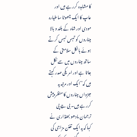
کا مشاہدہ کررہے ہیں اور
عاپ کا ایک چھوٹا سا طیارہ
مودی اور شاہ کے بلند و بالا
میناروں کو تہس نہس کرتے
ہوئے بالکل سلامتی کے
ساتھ میناروں میں سے نکل
جاتا ہے اور امریکی صدر کہتے
ہیں کہ’’ایک اور مرتبہ یہ
جڑواں میناروں کا منظر پیش
کررہے ہیں۔ بی جے پی
ترجمان مادھو بھنڈاری نے
کہا کہ یہ ایک تفنن مزاجی کی