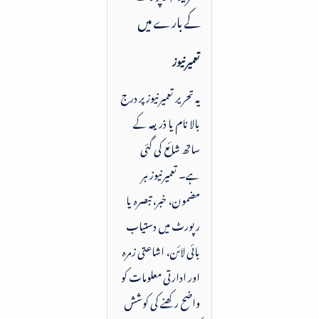
کے بارے میں
تعمیرنیوز
یہ تحریر تعمیرنیوز پر درج
بالا نام یا ذریعہ کے
ساتھ شائع کی گئی
ہے۔ تعمیرنیوز ہر
مضمون، خبر، تبصرہ یا
رپورٹ میں دستیاب
بائی لائن، اشاعتی زمرہ
اور ادارتی معلومات کو
واضح رکھنے کی کوشش