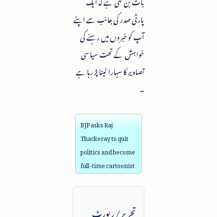
بات بن گئی ہے کہ ایک
پارٹی صدر کی جانب سے اپنے
آپ کو خبروں میں رہنے کی
خواہش کے تحت سیاسی
تصاویر کا سہارا لینا پڑ رہا ہے
۔
BJP asks Raj
Thackeray to quit
politics and become
full-time cartoonist
تحریر / رپورٹ