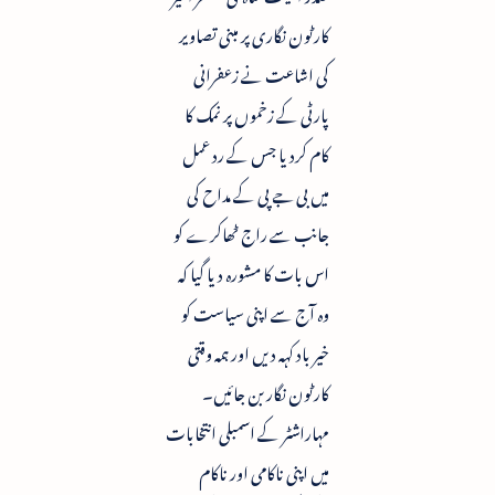
کارٹون نگاری پر مبنی تصاویر
کی اشاعت نے زعفرانی
پارٹی کے زخموں پر نمک کا
کام کردیا جس کے رد عمل
میں بی جے پی کے مداح کی
جانب سے راج ٹھاکرے کو
اس بات کا مشورہ دیا گیا کہ
وہ آج سے اپنی سیاست کو
خیر باد کہہ دیں اور ہمہ وقتی
کارٹون نگار بن جائیں۔
مہاراشٹر کے اسمبلی انتخابات
میں اپنی ناکامی اور ناکام