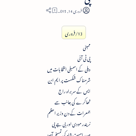
2
13/فروری
ممبئی
پی ٹی آئی
دہلی کے اسمبلی انتخابات میں
شرمناک شکست پر ایم این
ایس کے سربراہ راج
ٹھاکرے کی جانب سے
جمعرات کے دن وزیر اعظم
نریندر مودی اور بی جے پی
صدر امیت شاہ کی تمسخر آمیز