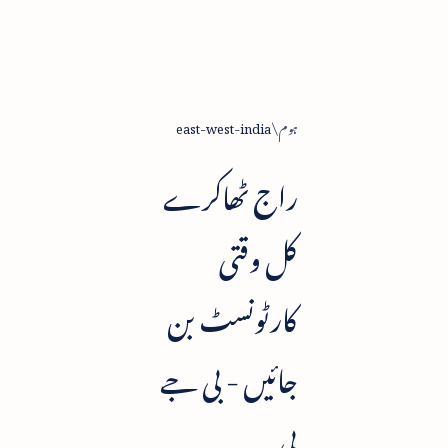
ہوم
east-west-india
راج ٹھاکرے
کل وقتی
کارٹونسٹ بن
جائیں - بی جے
پی