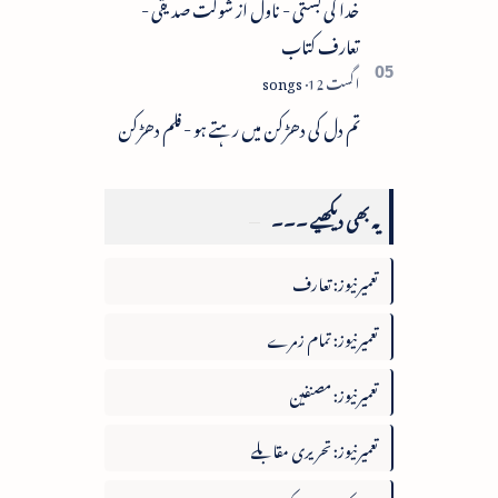
خدا کی بستی - ناول از شوکت صدیقی -
تعارف کتاب
تم دل کی دھڑکن میں رہتے ہو - فلم دھڑکن
یہ بھی دیکھیے ۔۔۔
تعمیرنیوز: تعارف
تعمیرنیوز: تمام زمرے
تعمیرنیوز: مصنفین
تعمیرنیوز: تحریری مقابلے