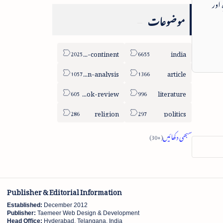
 اور
موضوعات
sub-continent
india
column-analysis
article
book-review
literature
religion
politics
Publisher & Editorial Information
Established:
December 2012
Publisher:
Taemeer Web Design & Development
Head Office:
Hyderabad, Telangana, India