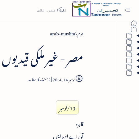
ہوم
arab-muslim
مصر - غیر ملکی قیدیوں 
2
13/نومبر
قاہرہ
آئی اے این ایس