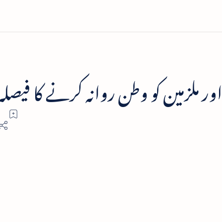
اور ملزمین کو وطن روانہ کرنے کا فیصلہ