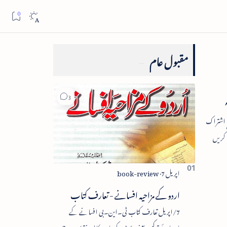
مقبول عام
اردو کے مزاحیہ افسانے - تعارف کتاب
7/اپریل تعارف کتاب ٹی۔این۔بی افسانے کے
اجزائے ترکیبی یعنی پلاٹ، کردار، مکالمہ، نقطۂ عروج،