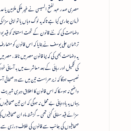
مصری صدر عبدلفتح السیسی نے غیر ملکی ملزمین یا
فرمان جاری کیا ہے تاکہ یہ لوگ وہاں یا تو اپنی سز
وضاحت کی کہ نئے قانون کے تحت استغاثہ کو قیدیوں
ترجمان علی یوسف نے بتایا کہ اس قانون کو متعار
یہ وضاحت بھی کی کہ نیا قانون مصر میں نافذ ، مصر م
کی تکمیل اور رہائی کے بعد معاشرے میں بہ آسانی خود
نصیب ہوگا کہ زیر حراست تین میں سے دو صحافی آسٹریلی
واضح نہ ہوسکا کہ اس قانون کا اطلاق دہری شہریت
سزائے قید سنائی گئی تھی ۔ گزشتہ ماہ ان صحافیوں کی
صحافیوں کی جانب سے قانون کی خلاف ورزی سے نمٹن