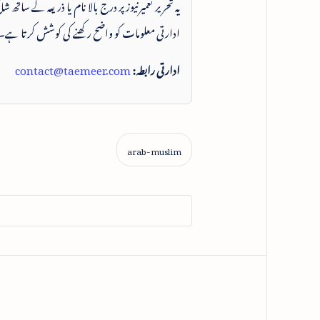
یہ تحریر تعمیرنیوز پر درج بالا نام یا ذریعہ کے ساتھ
ادارتی معلومات کو واضح رکھنے کی کوشش کرتا ہے۔
ادارتی رابطہ:
contact@taemeer.com