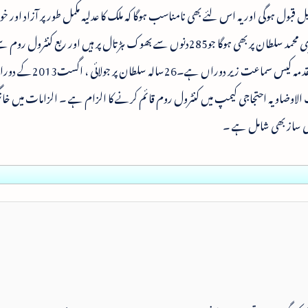
قبول ہوگی اور یہ اس لئے بھی نامناسب ہوگا کہ ملک کا عدلیہ مکمل طور پر آزاد اور خود 
ہے۔ اس نئے فرمان کا اطلاق مصری ۔ امریکی شہری محمد سلطان پر بھی ہوگا جو285دنوں سے بھوک ہڑتال پر ہیں اور ربع 
الاوضاویہ احتجاجی کیمپ میں کنٹرول روم قائم کرنے کا الزام ہے ۔ الزامات میں خانگ
 کی ساز بھی شامل ہے ۔