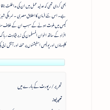
بھی کردی تھی کہ عدلیہ عمل میں ان کی مداخلت ناقابل 
افراد کے ساتھ اخوان المسلمون کی زیر قیادت رباگ 
کلیساؤں اور پولیس اسٹیشنوں پر حملہ اور آتش زنی
تحریر / رپورٹ کے بارے میں
تعمیرنیوز