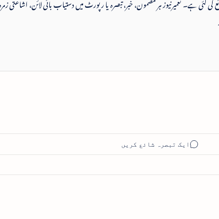
 شائع کی گئی ہے۔ تعمیرنیوز ہر مضمون، خبر، تبصرہ یا رپورٹ میں دستیاب بائی لائن، اشاعتی زمرہ