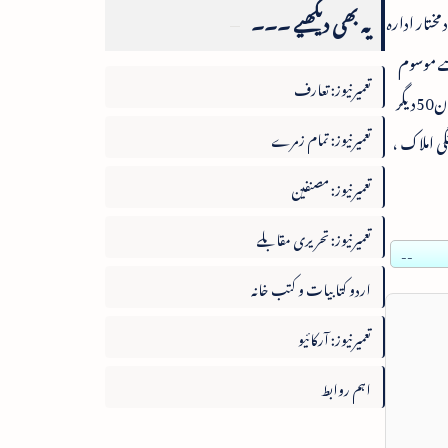
یہ بھی دیکھیے ۔۔۔
مختار ادارہ
کنٹرول روم سے موسوم
تعمیرنیوز: تعارف
کیس میں ملوث ہونے کے سبب ان کے خلاف مقدمہ کیس سماعت زیر دوراں ہے۔26سالہ سلطان پر جولائی ، اگست2013کے دوران50دیگر
تعمیرنیوز: تمام زمرے
ی املاک ،
تعمیرنیوز: مصنفین
تعمیرنیوز: تحریری مقابلے
--
اردو کتابیات و کتب خانہ
تعمیرنیوز: آرکائیو
اہم روابط