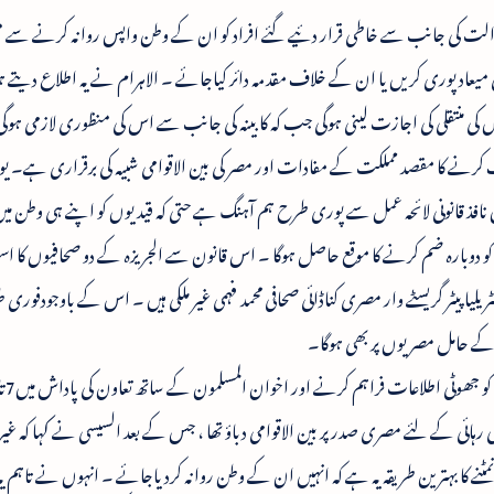
 عدالت کی جانب سے خاطی قرار دئیے گئے افراد کو ان کے وطن واپس روانہ کرنے سے 
ا کی میعاد پوری کریں یا ان کے خلاف مقدمہ دائر کیاجائے ۔ الاہرام نے یہ اطلاع دیتے
 کی منتقلی کی اجازت لینی ہوگی جب کہ کابینہ کی جانب سے اس کی منظوری لازمی ہوگ
ف کرنے کا مقصد مملکت کے مفادات اور مصر کی بین الاقوامی شبیہ کی برقراری ہے۔
یں نافذ قانونی لائحہ عمل سے پوری طرح ہم آہنگ ہے حتی کہ قیدیوں کو اپنے ہی وطن میں
 کو دوبارہ ضم کرنے کا موقع حاصل ہوگا ۔ اس قانون سے الجریزہ کے دو صحافیوں کا استف
ا پیٹر گریسٹے وار مصری کناڈائی صحافی محمد فہمی غیر ملکی ہیں ۔ اس کے باوجودفوری طور
 کے حامل مصریوں پر بھی ہوگا۔
 رہائی کے لئے مصری صدر پر بین الاقوامی دباؤ تھا ، جس کے بعد السیسی نے کہا کہ غیر 
ے کا بہترین طریقہ یہ ہے کہ انہیں ان کے وطن روانہ کردیاجائے ۔ انہوں نے تاہم