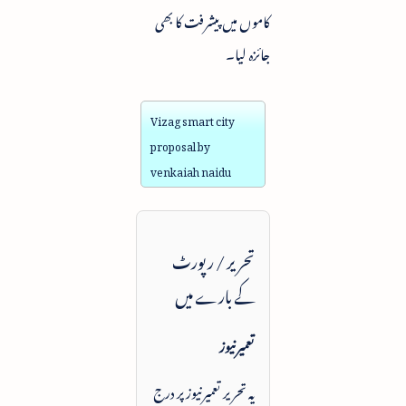
کاموں میں پیشرفت کا بھی
جائزہ لیا۔
Vizag smart city
proposal by
venkaiah naidu
تحریر / رپورٹ
کے بارے میں
تعمیرنیوز
یہ تحریر تعمیرنیوز پر درج