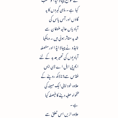
کیا ہے ۔ ماہی گیروں کا یہ
گاؤں اور آس پاس کی
آبادیاں حالیہ طوفان سے
شدید متاثر ہوئی ہیں ۔ وینکیا
نائیڈو نے چپالا اپڈا اور متصلہ
آبادیوں کی تعمیر جدید کے لئے
ایم پی ایل اے ڈی ایس
فنڈس سے25لاکھ روپئے کے
علاوہ خود اپنی ایک مہینہ کی
تنخواہ عطیہ دینے کا فیصلہ کیا
ہے ۔
علاوہ ازیں اس تعلق سے