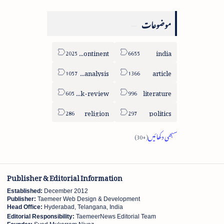
موضوعات
sub-continent
india
column-analysis
article
book-review
literature
religion
politics
Publisher & Editorial Information
Established:
December 2012
Publisher:
Taemeer Web Design & Development
Head Office:
Hyderabad, Telangana, India
Editorial Responsibility:
TaemeerNews Editorial Team