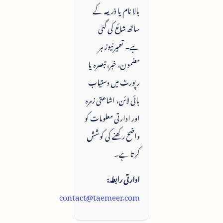
بالا نام یا ذریعہ کے
ساتھ شائع کی گئی
ہے۔ تعمیرنیوز ہر
مضمون، خبر، تبصرہ یا
رپورٹ میں دستیاب
بائی لائن، اشاعتی زمرہ
اور ادارتی معلومات کو
واضح رکھنے کی کوشش
کرتا ہے۔
ادارتی رابطہ:
contact@taemeer.com