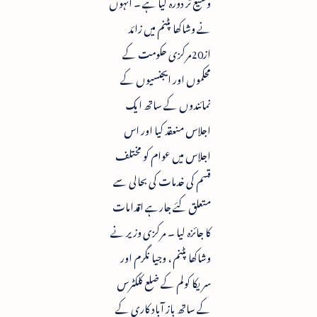
وسیع تر دورہ کیا ہے ۔ انہوں
نے وشاکھا پٹنم میں زائد
از20مرکزی حکومت کے
محکموں اور ایجنسیوں کے
نمائندوں کے ساتھ ایک
اجلاس منعقد کیا اور اس
اجلاس میں عوام کو مختلف
قسم کی خدمات کی بحالی سے
متعلق کئے جارہے اقدامات
کا جائزہ لیا ۔ مرکزی وزیر نے
وشاکھا پٹنم ، وجیا نگرم اور
سریکا کولم کے ضلع کلکٹرس
کے ساتھ باز آباد کاری کے