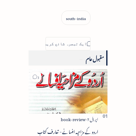
مقبول عام
اردو کے مزاحیہ افسانے - تعارف کتاب