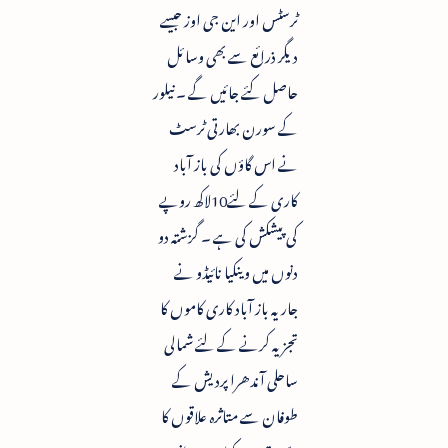
ٹرسٹس اور این جی اوز جیسے
دیگر ذرائع سے بھی وسائل
حاصل کئے جائیں گے ۔ نیلور
کے سورن بھارتی ٹرسٹ
نے اس گاؤں کی باز آباد
کاری کے لئے10لاکھ روپے
کی پیشکش کی ہے ۔ گزشتہ دو
دنوں میں وینکیا نائیڈو نے
جاریہ باز آباد کاری کاموں کا
تجزیہ کرنے کے لئے شمالی
ساحلی آندھرا پردیش کے
طوفان سے متاثرہ علاقوں کا