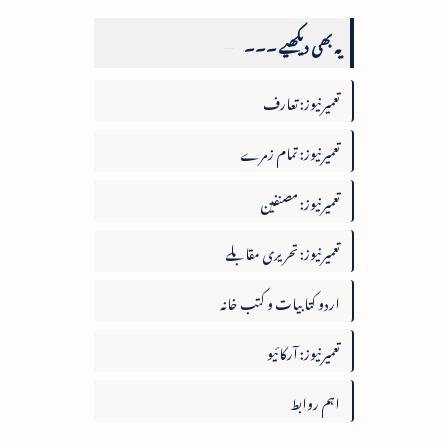
یہ بھی دیکھیے ۔۔۔
تعمیرنیوز: تعارف
تعمیرنیوز: تمام زمرے
تعمیرنیوز: مصنفین
تعمیرنیوز: تحریری مقابلے
اردو کتابیات و کتب خانہ
تعمیرنیوز: آرکائیو
اہم روابط