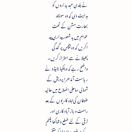
نے بلدی عہدیداروں کو
ہدایت دی کہ وہ سوچھ
بھارت مشن کے تحت
عوام میں یہ شعور بیداری پید
اکریں کہ وہ بیچس پر گندگی
پھیلانے سے احتراز کریں۔
واضح رہے کہ وینکیا نائیڈو نے
ریاست آندھرا پردیش کے
شمالی ساحلی اضلاع میں حالیہ
طوفان کی تباہ کاریوں کے بعد
راحت و باز آباد کاری اور
ترقی کے لئے ضلع وشاکھا پٹنم
کے موضع چپالا اپڈا کو منتخب