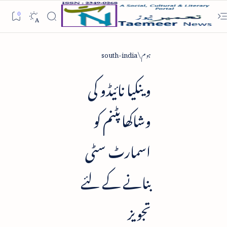
ہوم
south-india
وینکیا نائیڈو کی
وشاکھاپٹنم کو
اسمارٹ سٹی
بنانے کے لئے
تجویز