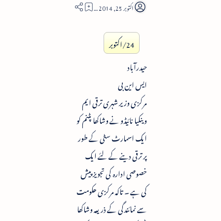
2
24/اکتوبر
حیدرآباد
ایس این بی
مرکزی وزیر شہری ترقی ایم
وینکیا نائیڈو نے وشاکھا پٹنم کو
ایک اسمارٹ سٹی کے طور
پر ترقی دینے کے لئے ایک
خصوصی ادارہ کی تجویز پیش
کی ہے ۔ تاکہ مرکزی حکومت
سے نمائندگی کے ذریعہ وشاکھا