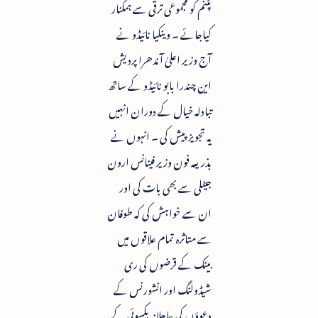
پٹنم کو مجموعی ترقی سے ہمکنار
کیاجائے ۔ وینکیا نائیڈو نے
آج وزیر اعلیٰ آندھرا پردیش
این چندرا بابو نائیڈو کے ساتھ
تبادلہ خیال کے دوران انہیں
یہ تجویزپیش کی ۔ انہوں نے
بذریعہ فون وزیر فینانس ارون
جیٹلی سے بھی بات کی اور
ان سے خواہش کی کہ طوفان
سے متاثرہ تمام علاقوں میں
بینک کے قرضوں کی ری
شیڈولنگ اور انشورنس کے
دعوؤں کی عاجلانہ یکسوئی کے