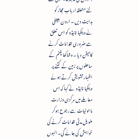
لئے متعلقہ ارباب مجاز کو
ہدایت دیں ۔ ارون جیٹلی
نے وینکیا نائیڈو کو اس تعلق
سے ضروری اقدامات کرنے
کا تیقن دیا ۔ وشاکھا پٹنم کے
ساحلوں پر زمین کے کٹنے پر
اظہار تشویش کرتے ہوئے
وینکیا نائیڈو نے کہا کہ اس
معاملے میں مرکزی وزارت
ماحولیات سے رجوع ہوکر
طویل مدتی اقدامات کرنے کی
خواہش کی جائے گی۔ انہوں