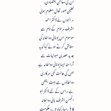
ان کی معاشی اقتصادی،
تعلیمی صورتحال معلوم ہوئی
۔ انہوں نے ڈاکٹر احمد
اشرف مرحوم کے نام سے
موسوم اس یونانی دواخانہ کی
ستائش کرتے ہوئے کہا کہ یہ
جدید عصری سہولیات سے
آراستہ ایسا یونانی دواخانہ ہے
جس کی حالت کئی سرکاری
دواخانوں سے بہت اچھی
ہے ۔اس کے لئے ڈاکٹر ابو
الحسن اشرف بانی دواخانہ
قابل مبارکباد ہیں۔حکومت