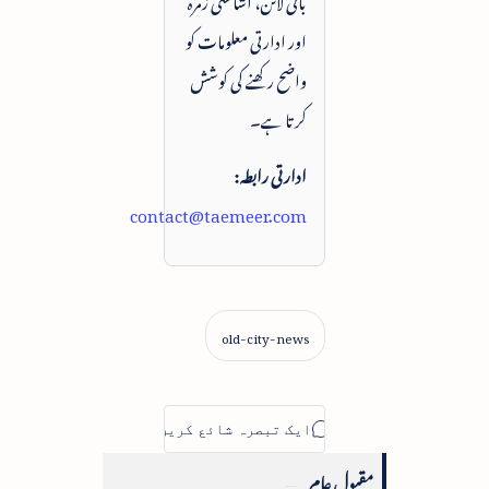
اور ادارتی معلومات کو
واضح رکھنے کی کوشش
کرتا ہے۔
ادارتی رابطہ:
contact@taemeer.com
مقبول عام