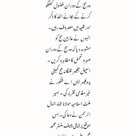
وہ حج کے دوران فضول گفتگو
کرنے کے بجائے اللہ کا ذکر
اور تلبیہ میں مصروف رہیں۔
انہوں نے عازمین حج کو
مشورہ دیا کہ وہ حج کے دوران
صبرو تحمل کا مظاہرہ کریں ۔
اسپیل آفیسر تلنگانہ حج کمیٹی
پروفیسر ایس اے شکور نے
خیر مقدمی تقریر کی ۔ امیر
ملت اسلامیہ مولانا شاہ جمال
الرحمن نے دعا کی۔ اس
موقع پر ڈپٹی چیف منسٹر محمد
محمود علی ، وزیر داخلہ این