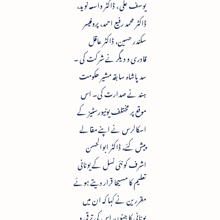
یوسف علی ، ڈاکٹر واسعہ نوید،
ڈاکٹر محمد رفیع احمد، پروفیسر
سکندر حسین، ڈاکٹر عاقل
قادری و دیگر نے شرکت کی ۔
سد پاشاہ سابقہ مشیر حکومت
ہند نے صدارت کی۔ اس
موقع پر مختلف یونیورسٹیز کے
اسکالرس نے اپنے مقالے
پیش کئے، ڈاکٹر ابوالحسن
اشرف کو نئی نسل کے یونانی
تعلیم کا مسیحا قرار دیتے ہوئے
مقررین نے کہا کہ ان میں
یونانی کا جنون اس کی ترقی و