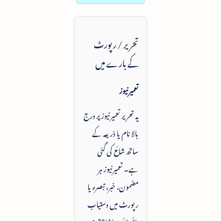
تحریر / رپورٹ
کے بارے میں
تعمیرنیوز
یہ تحریر تعمیرنیوز پر درج
بالا نام یا ذریعہ کے
ساتھ شائع کی گئی
ہے۔ تعمیرنیوز ہر
مضمون، خبر، تبصرہ یا
رپورٹ میں دستیاب
بائی لائن، اشاعتی زمرہ