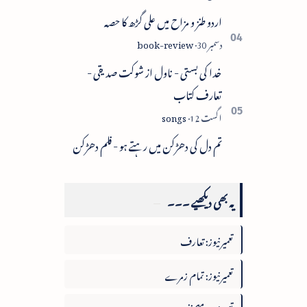
اردو طنز و مزاح میں علی گڑھ کا حصہ
خدا کی بستی - ناول از شوکت صدیقی -
تعارف کتاب
تم دل کی دھڑکن میں رہتے ہو - فلم دھڑکن
یہ بھی دیکھیے ۔۔۔
تعمیرنیوز: تعارف
تعمیرنیوز: تمام زمرے