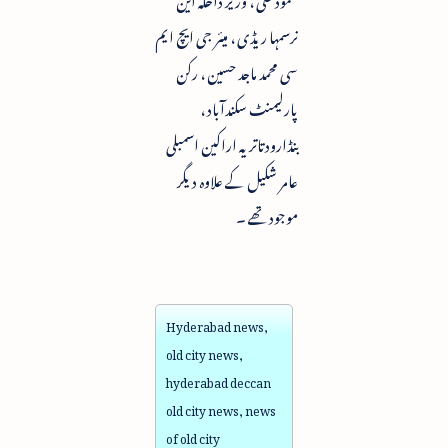
نرسمہا ریڈی ، میئر جی ایچ ایم
سی محمد ماجد حسین ، رکن
پارلیمنٹ سکندآباد ،
بنڈارودتاتریہ اراکین اسمبلی
عامر شکیل کے علاوہ دیگر
موجود تھے ۔
Hyderabad news,
old city news,
hyderabad deccan
old city news, news
of old city