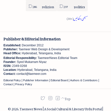
religion
politics
Publisher & Editorial Information
Established:
December 2012
Publisher:
Taemeer Web Design & Development
Head Office:
Hyderabad, Telangana, India
Editorial Responsibility:
TaemeerNews Editorial Team
Founder:
Syed Mukarram Niyaz
ISSN:
2349-0268
Location:
Hyderabad, Telangana, India
Contact:
contact@taemeer.com
|
|
|
|
Editorial Policy
Publisher Information
Editorial Board
Authors & Contributors
|
Contact
Privacy Policy
2026.
Taemeer News | A Social Cultural & Literary Urdu Portal |