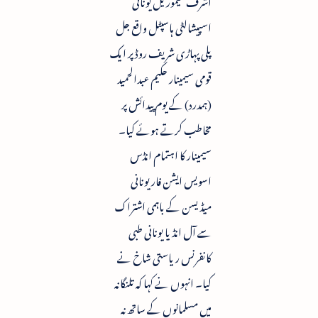
اشرف میموریل یونانی
اسپیشالٹی ہاسپٹل واقع جل
پلی پہاڑی شریف روڈ پر ایک
قومی سیمینار حکیم عبدالحمید
(ہمدرد) کے یوم پیدائش پر
مخاطب کرتے ہوئے کیا۔
سیمینار کا اہتمام انڈس
اسویس ایشن فار یونانی
میڈیسن کے باہمی اشتراک
سے آل انڈیا یونانی طبی
کانفرنس ریاستی شاخ نے
کیا۔ انہوں نے کہا کہ تلنگانہ
میں مسلمانوں کے ساتھ نہ