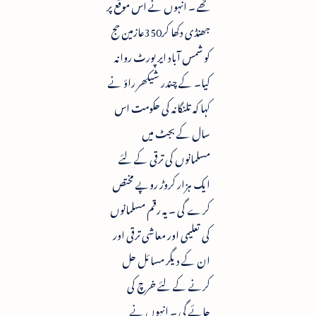
تھے ۔ انہوں نے اس موقع پر
جھنڈی دکھا کر350عازمین حج
کو شمس آباد ایر پورٹ روانہ
کیا۔ کے چندر شیکھر راؤ نے
کہا کہ تلنگانہ کی حکومت اس
سال کے بجٹ میں
مسلمانوں کی ترقی کے لئے
ایک ہزار کروڑ روپے مختص
کرے گی ۔ یہ رقم مسلمانوں
کی تعلیمی اور معاشی ترقی اور
ان کے دیگر مسائل حل
کرنے کے لئے خرچ کی
جائے گی ۔ انہوں نے