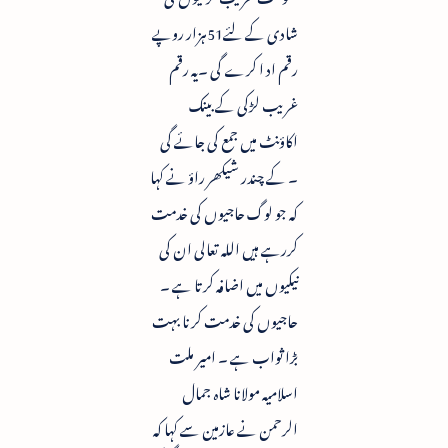
شادی کے لئے51ہزار روپے
رقم اد ا کرے گی ۔یہ رقم
غریب لڑکی کے بینک
اکاؤنٹ میں جمع کی جائے گی
۔ کے چندر شیکھر راؤ نے کہا
کہ جو لوگ حاجیوں کی خدمت
کررہے ہیں اللہ تعالی ان کی
نیکیوں میں اضافہ کرتا ہے ۔
حاجیوں کی خدمت کرنا بہت
بڑا ثواب ہے ۔ امیر ملت
اسلامیہ مولانا شاہ جمال
الرحمن نے عازمین سے کہا کہ