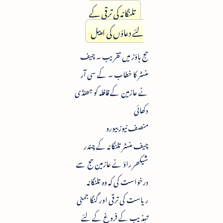
تلنگانہ کی ترقی کے
لئے دعاؤں کی اپیل
حج ہاؤز میں تقریب ۔ چیف
منسٹر کا خطاب ۔ کے سی آر
نے عازمین کے قافلہ کو جھنڈی
دکھائی
منصف نیوز بیورو
چیف منسٹر تلنگانہ کے چندر
شیکھر راؤ نے عازمین حج سے
درخواست کی کہ وہ تلنگانہ
ریاست کی ترقی اور گنگا جمنی
تہذیب کے فروغ کے لئے