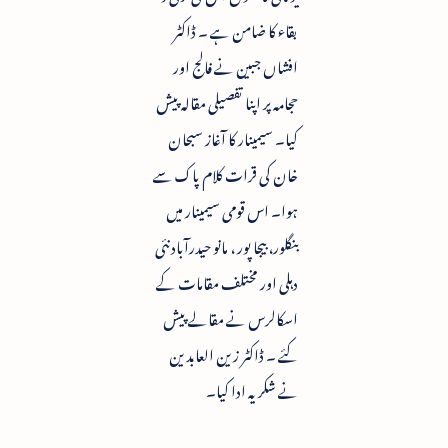
بقاء کا ضامن ہے ۔ ڈاکٹر
افشاں جبین نے فالج اور
حجامہ پر اپنا تفصیلی مقالہ پیش
کیا۔ سیمینار کا آغاز سبحان
خان کی قرات کلام پاک سے
ہوا۔ اس قومی سیمینار میں
بنگلور، بیجا پور ، مانو حیدرآباد نئی
دہلی اور مختلف مقامات کے
اسکالرس نے مقالے پیش
کئے ۔ ڈاکٹر زین العابدین
نے شکریہ ادا کیا۔