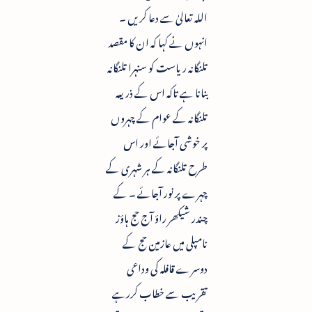
اللہ تعالیٰ سے دعا کریں ۔
انہوں نے کہا کہ ان کا مقصد
تلنگانہ ریاست کو سنہرا تلنگانہ
بنانا ہے تاکہ اس کے ذریعہ
تلنگانہ کے عوام کے چہروں
پر خوشی آجائے اور اس
طرح تلنگانہ کے ہر شہری کے
چہرے پر نور آجائے ۔ کے
چندر شیکھر راؤ آج حج ہاؤز
نامپلی میں عازمین حج کے
دوسرے قافلہ کی وداعی
تقریب سے خطاب کررہے