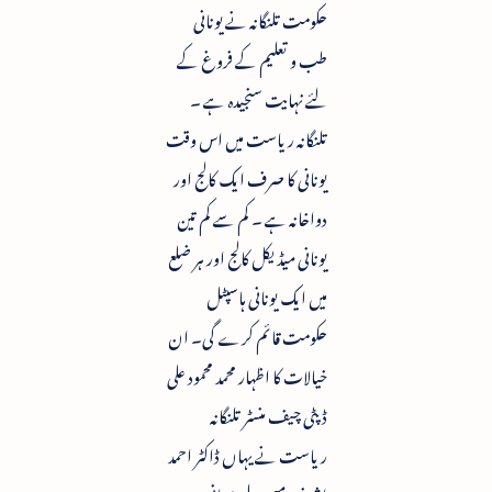
حکومت تلنگانہ نے یونانی
طب و تعلیم کے فروغ کے
لئے نہایت سنجیدہ ہے ۔
تلنگانہ ریاست میں اس وقت
یونانی کا صرف ایک کالج اور
دواخانہ ہے ۔ کم سے کم تین
یونانی میڈیکل کالج اور ہر ضلع
میں ایک یونانی ہاسپٹل
حکومت قائم کرے گی۔ ان
خیالات کا اظہار محمد محمود علی
ڈپٹی چیف منسٹر تلنگانہ
ریاست نے یہاں ڈاکٹر احمد