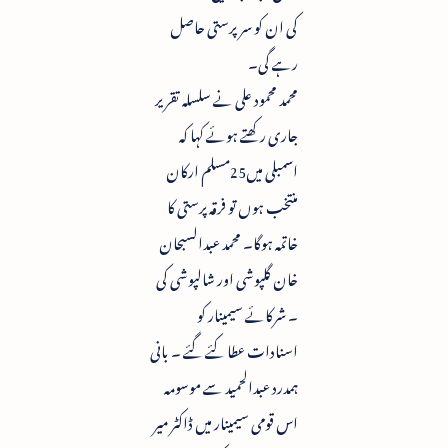
کی ان کو سرپرستی حاصل
رہے گی۔
محمد محمود علی نے سلسلہ تقریر
جاری رکھتے ہوئے کہا کہ
اسمبلی میں25مسلم ارکان
منتخب ہوں تو فرقہ پرستی کا
خاتمہ ہوگا۔ محمد عبدالسبحان
خان گلپوشی اور شالپوشی کی
۔ شرکائے سیمینار کو
اسنادات عطا کئے گئے ۔ بانی
ہمدرد عبدالحمید سے موسومہ
اس قومی سیمینار میں ڈاکٹر میر