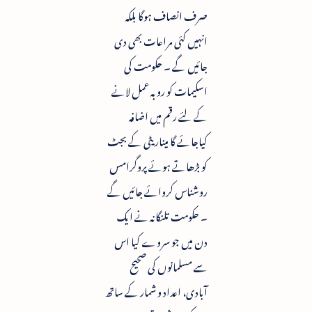
صرف انصاف ہوگا بلکہ
انہیں کئی مراعات بھی دی
جائیں گے ۔ حکومت کی
اسکیمات کو روبہ عمل لانے
کے لئے رقم میں اضافہ
کیاجائے گا مینار یٹی کے بجٹ
کو بڑھاتے ہوئے پروگرامس
روشناس کروائے جائیں گے
۔ حکومت تلنگانہ نے ایک
دن میں جو سروے کیا اس
سے مسلمانوں کی صحیح
آبادی، اعداد و شمار کے ساتھ