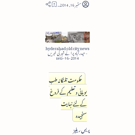
5
hyderabad old city news
- حیدرآباد پرانے شہر کی خبریں
2014-sep-16
حکومت تلنگانہ طب
یویانی و تعلیم کے فروغ
کے لئے نہایت
سنجیدہ
پریس ریلیز