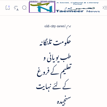
ہوم
old-city-news
حکومت تلنگانہ
طب یویانی و
تعلیم کے فروغ
کے لئے نہایت
سنجیدہ