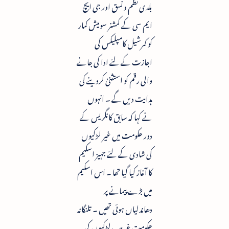
بلدی نظم و نسق اور جی ایچ
ایم سی کے کمشنر سومیش کمار
کو کمرشیل کامپلیکس کی
اجازت کے لئے ادا کی جانے
والی رقم کو استثنیٰ کردینے کی
ہدایت دیں گے ۔ انہوں
نے کہا کہ سابق کانگریس کے
دور حکومت میں غیر لڑکیوں
کی شادی کے لئے جہیز اسکیم
کا آغاز کیا گیا تھا ۔ اس اسکیم
میں بڑے پیمانے پر
دھاندلیاں ہوئی تھیں ۔ تلنگانہ
حکومت غریب لڑکیوں کی