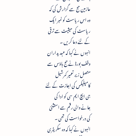
عازمین حج سے گزارش کی کہ
وہ اس ریاست کو نمبر ایک
ریاست کی حیثیت سے ترقی
کے لئے دعا کریں ۔
انہوں نے کہا کہ عہدیداران
وقف بورڈ نے حج ہاؤس سے
متصل زیر تعمیر کمرشیل
کامپلیکس کی اجازت کے لئے
جی ایچ ایم سی کو ادا کی
جانے والی رقم سے استثنیٰ
کی درخواست کی تھی ۔
انہوں نے کہا کہ وہ سکریٹری