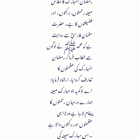
رمضان المبارک کا مقدس
مہینہ رحمتوں، برکتوں ، اور
فضیلتوں کا ہے۔ حضرت
سلمان فارسیؓ سے روایت
ہے کہ محمد ﷺ نے لوگوں
سے خطاب فرماکر رمضان
المبارک کی عظمتوں کا
تعارف کروایا، ارشاد فرمایا:
اے لوگو یہ جو مبارک مہینہ
ہمارے درمیان رحمتوں کا
پیغام لارہا ہے وہ بڑا ہی
عظمتوں اور برکتوں والا ہے
۔ اس مبارک مہینہ کی