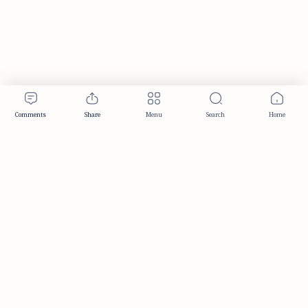
Publisher & Editorial Information
Established:
December 2012
Publisher:
Taemeer Web Design & Development
Head Office:
Hyderabad, Telangana, India
Editorial Responsibility:
TaemeerNews Editorial Team
Founder:
Syed Mukarram Niyaz
ISSN:
2349-0268
Location:
Hyderabad, Telangana, India
Contact:
contact@taemeer.com
|
|
|
|
Editorial Policy
Publisher Information
Editorial Board
Authors & Contributors
|
Contact
Privacy Policy