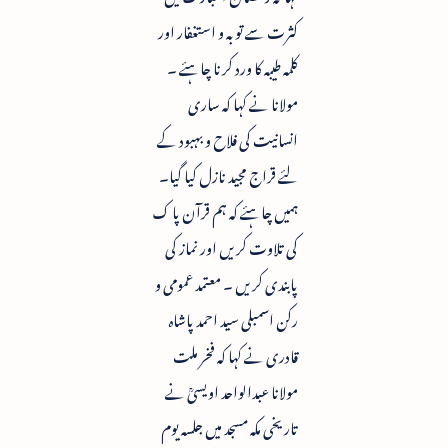
کثرت سے توبہ و استغفار اور
کلمہ طیبہ کا ورد کرنا چاہئے ۔
مولانا نے کہا کہ ساری
انسانیت کی فلاح و بہبود کے
لئے قراج مجید نازل کیا گیا۔
ہمیں چاہئے کہ ہم قرآن پا ک
کی تلاوت کریں اور نماز کی
پابندی کریں ۔ معتمد عمومی و
رکن اسمبلی سید احمد پاشاہ
قادری نے کہا کہ فخر ملت
مولانا عبدالواحد اویسیؒ نے
تاریخی مکہ مسجد میں جلسہ یوم