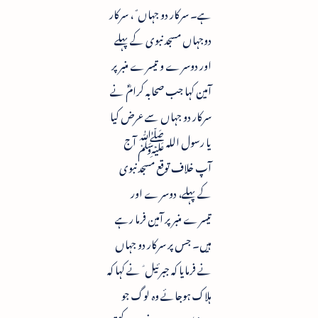
ہے۔ سرکار دو جہاں ؐ ، سرکار
دوجہاں مسجد نبوی کے پہلے
اور دوسرے و تیسرے منبر پر
آمین کہا جب صحابہ کرامؓ نے
سرکار دو جہاں سے عرض کیا
یا رسول اللہ ﷺ آج
آپ خلاف توقع مسجد نبوی
کے پہلے، دوسرے اور
تیسرے منبر پر آمین فرما رہے
ہیں۔ جس پر سرکار دو جہاں
نے فرمایا کہ جبرئیل ؑ نے کہا کہ
ہلاک ہوجائے وہ لوگ جو