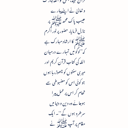
و تعالیٰ نے اپنے پیارے
حبیب پاک محمد ﷺ پر
نازل فرمایا، حضور پر نور اکرم
ﷺ کا ارشاد مبارک ہے
کہ’’لوگو میں تمہارے درمیان
اللہ کی کتاب قرآن کریم اور
میری سنتوں کو چھوڑرہا ہوں
جو کوئی اس کو مضبوطی سے
تھام کر اس پر عمل پیرا
ہوجائے وہ دین و دنیا میں
سرخرو ہوں گے‘‘۔ ایک
مقام پر آپ ﷺ نے