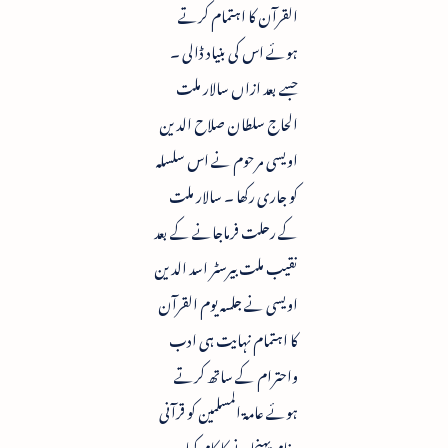
القرآن کا اہتمام کرتے
ہوئے اس کی بنیاد ڈالی ۔
جسے بعد ازاں سالار ملت
الحاج سلطان صلاح الدین
اویسی مرحوم نے اس سلسلہ
کو جاری رکھا ۔ سالار ملت
کے رحلت فرماجانے کے بعد
نقیب ملت بیرسٹر اسد الدین
اویسی نے جلسہ یوم القرآن
کا اہتمام نہایت ہی ادب
واحترام کے ساتھ کرتے
ہوئے عامۃ المسلمین کو قرآنی
پیغام پہنچانے کا کام کیا۔