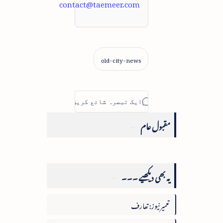
contact@taemeer.com
مقبول عام
یہ بھی دیکھیے ۔۔۔
تعمیرنیوز: تعارف