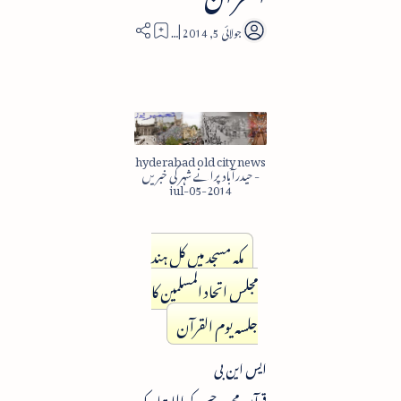
5
hyderabad old city news
- حیدرآباد پرانے شہر کی خبریں
2014-jul-05
مکہ مسجد میں کل ہند
مجلس اتحاد المسلمین کا
جلسہ یوم القرآن
ایس این بی
قرآن مجید، جس کو اللہ تبار ک