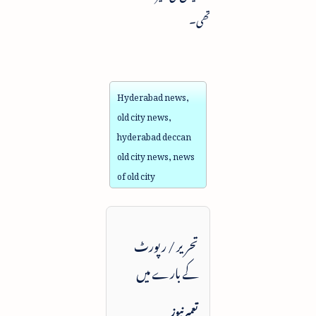
تھی۔
Hyderabad news,
old city news,
hyderabad deccan
old city news, news
of old city
تحریر / رپورٹ
کے بارے میں
تعمیرنیوز