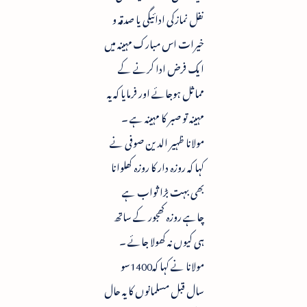
نفل نمازکی ادائیگی یا صدقہ و
خیرات اس مبارک مہینہ میں
ایک فرض ادا کرنے کے
مماثل ہوجائے اور فرمایا کہ یہ
مہینہ تو صبر کا مہینہ ہے ۔
مولانا ظہیر الدین صوفی نے
کہا کہ روزہ دار کا روزہ کھلوانا
بھی بہت بڑا ثواب ہے
چاہے روزہ کھجور کے ساتھ
ہی کیوں نہ کھولا جائے ۔
مولانا نے کہا کہ1400سو
سال قبل مسلمانوں کا یہ حال