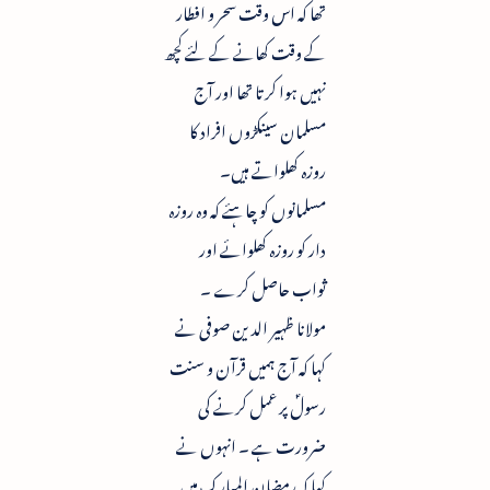
تھا کہ اس وقت سحر و افطار
کے وقت کھانے کے لئے کچھ
نہیں ہوا کرتا تھا اور آج
مسلمان سینکڑوں افراد کا
روزہ کھلواتے ہیں۔
مسلمانوں کو چاہئے کہ وہ روزہ
دار کو روزہ کھلوائے اور
ثواب حاصل کرے ۔
مولانا ظہیر الدین صوفی نے
کہا کہ آج ہمیں قرآن و سنت
رسولؐ پر عمل کرنے کی
ضرورت ہے ۔ انہوں نے
کہا کہ رمضان المبارک میں