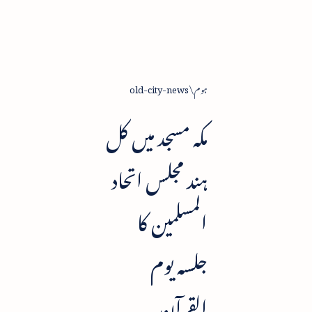
ہوم
old-city-news
مکہ مسجد میں کل
ہند مجلس اتحاد
المسلمین کا
جلسہ یوم
القرآن