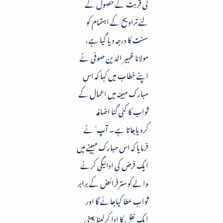
کی قربت کے حصول کے
لئے تراویح کے اہتمام کو
سنت کا درجہ دیا گیا ہے ،
مولانا ظہیر الدین صوفی نے
اپنے خطاب میں کہا کہ اس
مبارک مہینہ میں اعمال کے
ثواب کا کئی گنا اضافہ
کردیاجاتا ہے ۔ آپ ؐ نے
فرمایا کہ اس مبارک مہینے میں
ایک فرض کی ادائیگی کرنے
والے کو سترفرائض کے برابر
ثواب عطا کیاجائے گا اور
ایک نفل کا ادا کرلینا یعنی