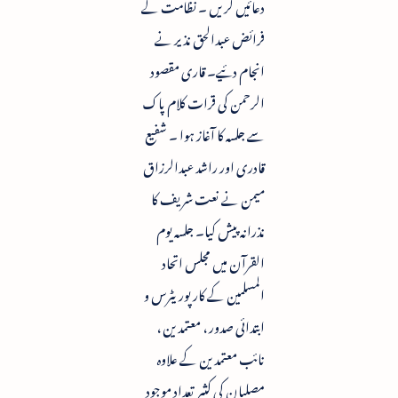
دعائیں کریں ۔ نظامت کے
فرائض عبدالحق نذیر نے
انجام دئیے۔ قاری مقصود
الرحمن کی قرات کلام پاک
سے جلسہ کا آغاز ہوا ۔ شفیع
قادری اور راشد عبدالرزاق
میمن نے نعت شریف کا
نذرانہ پیش کیا۔ جلسہ یوم
القرآن میں مجلس اتحاد
المسلمین کے کارپوریٹرس و
ابتدائی صدور ، معتمدین ،
نائب معتمدین کے علاوہ
مصلیان کی کثیر تعداد موجود