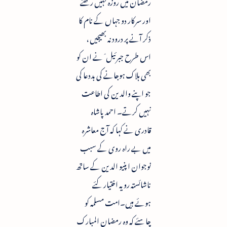
رمضان میں روزہ نہیں رکھتے
اور سرکار دو جہاں کے نام کا
ذکر آنے پر درود نہ بھیجیں ،
اس طرح جبرئیل ؑ نے ان کو
بھی ہلاک ہوجانے کی بددعا کی
جو اپنے والدین کی اطاعت
نہیں کرتے۔ احمد پاشاہ
قادری نے کہا کہ آج معاشرہ
میں بے راہ روی کے سبب
نوجوان اپنیو الدین کے ساتھ
ناشائستہ رویہ اختیار کئے
ہوئے ہیں۔امت مسلمہ کو
چاہئے کہ وہ رمضان المبارک