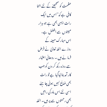
عظمت کو سمجھنے کے لئے اتنا
کافی ہے کہ’’اس میں ایک
رات ایسی بھی ہے جو ہزار
مہینوں سے افضل ہے ،
اس مبارک مہینہ کے
روزے اللہ تعالیٰ نے فرض
فرما ئے ہیں ۔ روحانی اعتبار
سے روزہ رکھ کر دن کو جب
کار آمد بنالیاگیا ہے تو رات
بھی ضائع نہیں ہونی چاہئے
اسی لئے اس ماہ کی راتیں
بھی رحمتوں سے پر ہیں۔ اللہ