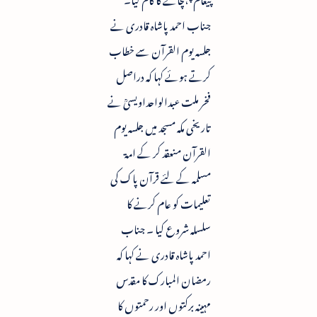
جناب احمد پاشاہ قادری نے
جلسہ یوم القرآن سے خطاب
کرتے ہوئے کہا کہ دراصل
فخر ملت عبدالواحداویسیؒ نے
تاریخی مکہ مسجد میں جلسہ یوم
القرآن منعقد کر کے امۃ
مسلمہ کے لئے قرآن پاک کی
تعلیمات کو عام کرنے کا
سلسلہ شروع کیا ۔ جناب
احمد پاشاہ قادری نے کہا کہ
رمضان المبارک کا مقدس
مہینہ برکتوں اور رحمتوں کا