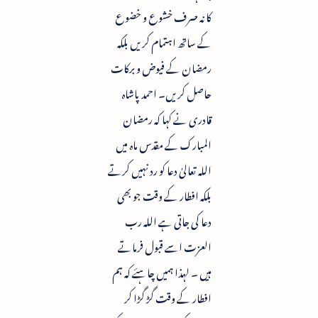
کا نہ صرف خشوع و خضوع
کے ساتھ اہتمام کریں بلکہ
رمضان کے فیوض و برکات
حاصل کریں۔ احمد پاشاہ
قادری نے کہا کہ رمضان
المبارک کے مقدس ماہ میں
اللہ تعالیٰ دعا کو رد نہیں کرتے
بلکہ افطار کے وقت جو بھی
دعا کی جاتی ہے اللہ رب
العزت اسے قبول فرماتے
ہیں ۔ لہذا ہمیں چاہئے کہ ہم
افطار کے وقت گڑ گڑا کر