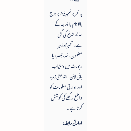
یہ تحریر تعمیرنیوز پر درج
بالا نام یا ذریعہ کے
ساتھ شائع کی گئی
ہے۔ تعمیرنیوز ہر
مضمون، خبر، تبصرہ یا
رپورٹ میں دستیاب
بائی لائن، اشاعتی زمرہ
اور ادارتی معلومات کو
واضح رکھنے کی کوشش
کرتا ہے۔
ادارتی رابطہ: