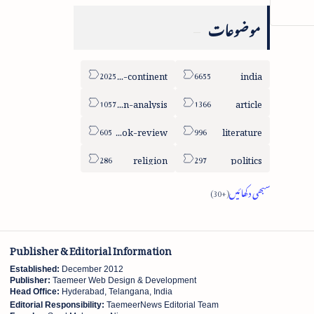
موضوعات
sub-continent
india
column-analysis
article
book-review
literature
religion
politics
Publisher & Editorial Information
Established:
December 2012
Publisher:
Taemeer Web Design & Development
Head Office:
Hyderabad, Telangana, India
Editorial Responsibility:
TaemeerNews Editorial Team