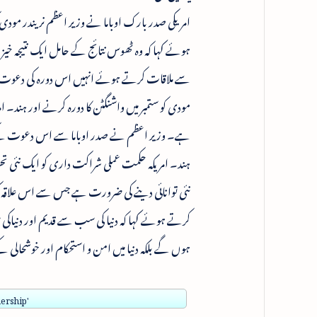
امریکی صدر بارک اوباما نے وزیر اعظم نریندر مو
ہوئے کہا کہ وہ ٹھوس نتائج کے حامل ایک نتیجہ خی
سے ملاقات کرتے ہوئے انہیں اس دورہ کی دعوت دی 
ہے۔ وزیر اعظم نے صدر اوباما سے اس دعوت کے لئے
ہند۔ امریکہ حکمت عملی شراکت داری کو ایک نئی تحر
نئی توانائی دینے کی ضرورت ہے جس سے اس علاقہ کو
کرتے ہوئے کہا کہ دنیا کی سب سے قدیم اور دنیا
ہوں گے بلکہ دنیا میں امن و استحکام اور خوشحال
ership'