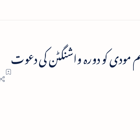
ظم مودی کو دورہ واشنگٹن کی دعوت