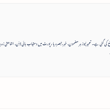
 شائع کی گئی ہے۔ تعمیرنیوز ہر مضمون، خبر، تبصرہ یا رپورٹ میں دستیاب بائی لائن، اشاعتی زمرہ