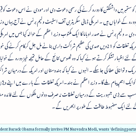
دی کو ستمبر میں واشنگٹن کا دورہ کرنے کی رسمی دعوت دی اور مودی نے اس دعوت کو
ز دورہ کے خواہاں ہیں ۔ امریکی ڈپٹی سکریٹری آف اسٹیٹ ولیم برنس نے آج یہاں وز
۔ ولیم برنس نے صدر اوباما کا ایک مکتوب وزیر اعظم کے حوالہ کیا جس میں امری
مودی کو ستمبر میں واشنگٹن کا دورہ کرنے اور ہند۔ امریکہ تعلقات کو 21ویں صدی کی عظیم شراکت داری بنانے مل جل کرکام کر
 اظہار تشکر کرتے ہوئے کہا کہ وہ ٹھوس نتائج کے حامل نتیجہ خیز دورہ کے خواہاں
یک و توانائی عطا کی جاسکے ۔ انہوں نے کہا کہ ہندوستان اور امریکہ کے درمیان شرا
ایک اہم پیام ملے گا۔ وزیر اعظم نے ہند۔ا مریکہ تعلقات کے بارے میں اپنے ویژن 
کی سب سے بڑی جمہوریت کے درمیان تعلقات نہ صرف دونوں ملکوں کے لئے فائدہ من
ی کے لئے ایک مضبوط طاقت کے طور پر ابھریں گے ۔
ident Barack Obama formally invites PM Narendra Modi, wants 'defining partn