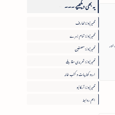
یہ بھی دیکھیے ۔۔۔
تعمیرنیوز: تعارف
تعمیرنیوز: تمام زمرے
 اور
تعمیرنیوز: مصنفین
تعمیرنیوز: تحریری مقابلے
اردو کتابیات و کتب خانہ
تعمیرنیوز: آرکائیو
اہم روابط