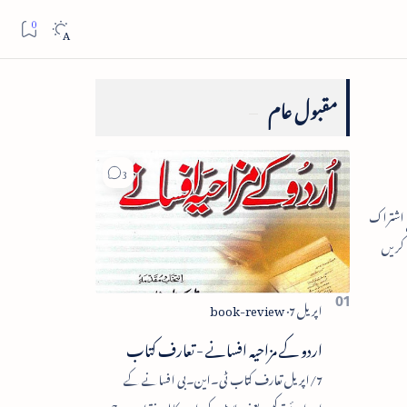
مقبول عام
اردو کے مزاحیہ افسانے - تعارف کتاب
7/اپریل تعارف کتاب ٹی۔این۔بی افسانے کے
اجزائے ترکیبی یعنی پلاٹ، کردار، مکالمہ، نقطۂ عروج،