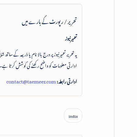
تحریر / رپورٹ کے بارے میں
تعمیرنیوز
یہ تحریر تعمیرنیوز پر درج بالا نام یا ذریعہ کے ساتھ
ادارتی معلومات کو واضح رکھنے کی کوشش کرتا ہے۔
ادارتی رابطہ:
contact@taemeer.com