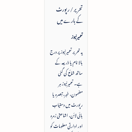
تحریر / رپورٹ
کے بارے میں
تعمیرنیوز
یہ تحریر تعمیرنیوز پر درج
بالا نام یا ذریعہ کے
ساتھ شائع کی گئی
ہے۔ تعمیرنیوز ہر
مضمون، خبر، تبصرہ یا
رپورٹ میں دستیاب
بائی لائن، اشاعتی زمرہ
اور ادارتی معلومات کو