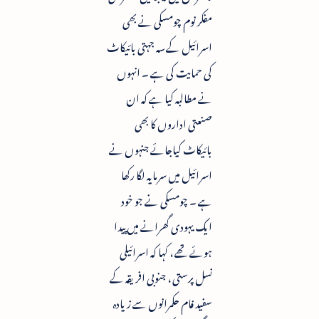
مفکر نوم چومسکی نے بھی
اسرائیل کے سہ جہتی بائیکاٹ
کی حمایت کی ہے ۔ انہوں
نے مطالبہ کیا ہے کہ ان
صنعتی اداروں کا بھی
بائیکاٹ کیاجائے جنہوں نے
اسرائیل میں سرمایہ لگا رکھا
ہے ۔ چومسکی نے جو خود
ایک یہودی گھرانے میں پیدا
ہوئے تھے ، کہا کہ اسرائیلی
نسل پرستی ، جنوبی افریقہ کے
سفید فام حکمرانوں سے زیادہ