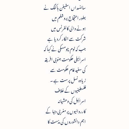
سائنسداں اسٹیفن ہاکنگ نے
بطور احتجاج یروشلم میں
ہونے والی کانفرنس میں
شرکت سے انکار کردیا ہے
جب کہ نوم چومسکی نے کہا کہ
اسرائیلی حکومت جنوبی افریقہ
کی سفید فام حکومت سے
زیادہ نسل پرست ہے ۔
فلسطینیوں کے خلاف
اسرائیل کی وحشیانہ
کارروائیوں پر مغربی دنیا کے
اہم دانشوروں کی مذمت کا