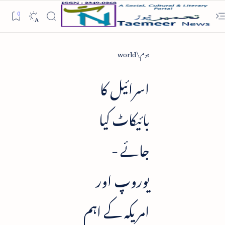
ہوم
world
اسرائیل کا
بائیکاٹ کیا
جائے -
یوروپ اور
امریکہ کے اہم