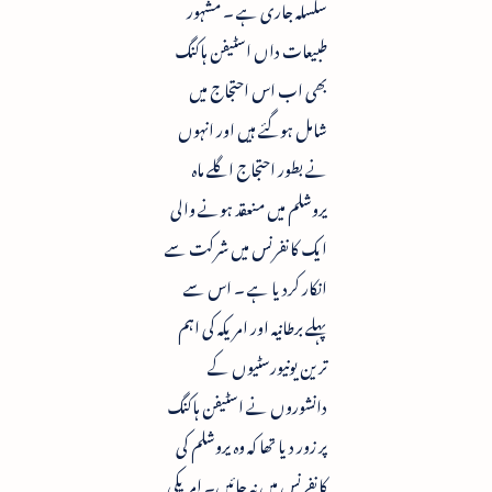
سلسلہ جاری ہے ۔ مشہور
طبیعات داں اسٹیفن ہاکنگ
بھی اب اس احتجاج میں
شامل ہوگئے ہیں اور انہوں
نے بطور احتجاج اگلے ماہ
یروشلم میں منعقد ہونے والی
ایک کانفرنس میں شرکت سے
انکار کردیا ہے ۔ اس سے
پہلے برطانیہ اور امریکہ کی اہم
ترین یونیورسٹیوں کے
دانشوروں نے اسٹیفن ہاکنگ
پر زور دیا تھا کہ وہ یروشلم کی
کانفرنس میں نہ جائیں۔ امریکی