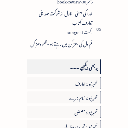
خدا کی بستی - ناول از شوکت صدیقی -
تعارف کتاب
تم دل کی دھڑکن میں رہتے ہو - فلم دھڑکن
یہ بھی دیکھیے ۔۔۔
تعمیرنیوز: تعارف
تعمیرنیوز: تمام زمرے
تعمیرنیوز: مصنفین
تعمیرنیوز: تحریری مقابلے