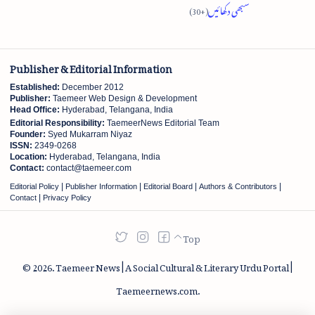
Publisher & Editorial Information
Established:
December 2012
Publisher:
Taemeer Web Design & Development
Head Office:
Hyderabad, Telangana, India
Editorial Responsibility:
TaemeerNews Editorial Team
Founder:
Syed Mukarram Niyaz
ISSN:
2349-0268
Location:
Hyderabad, Telangana, India
Contact:
contact@taemeer.com
|
|
|
|
Editorial Policy
Publisher Information
Editorial Board
Authors & Contributors
|
Contact
Privacy Policy
2026.
Taemeer News | A Social Cultural & Literary Urdu Portal |
Taemeernews.com
.