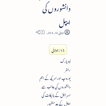
دانشوروں کی
ایپل
2
15/جولائی
نیویارک
رائٹر
یوروپ اور امریکہ کے اہم
دانشوروں کی جانب سے
اسرائیل کے بائیکاٹ کی
اپیل کے بعد مشہور