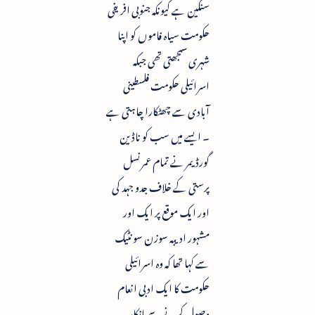
سنگین ہے کیونکہ جنوبی افریفی
حکومت سیاہ فاموں کو اپنا
شہری سمجھتی تھی جبکہ
اسرائیلی حکومت فلسطینی
آبادی سے چھٹکارا چاہتی ہے
۔ ایسے میں سب کو ناڈین
گورڈیمر نے تمام عمر نسل
پرستی کے خلاف جدو جہد کی
اور ایک موقع پر ایک اور
مشہور ادیبہ سوزن سونٹیک
سے کہا تھا کہ وہ اسرائیلی
حکومت کا ایک ادبی انعام
وصول کرنے سے انکار