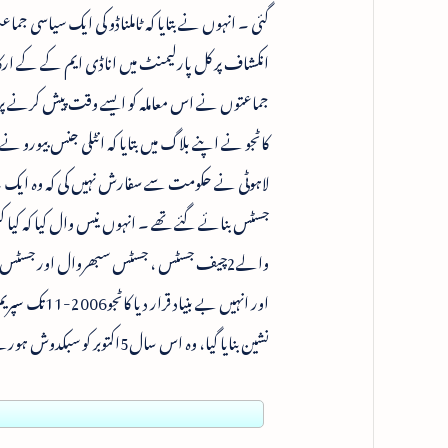
انکشاف پر کل پارلیمنٹ میں اناڈی ایم کے کے ارکا
جماعتوں نے اس معاملہ کو ایسے وقت پیش کرنے پ
کاٹجو نے اپنے بلاگ میں بتایا کہ انٹلی جنس بیورو ن
جسٹس بنائے گئے تھے ۔ انہوں نیس وال کیا کہ کیا ک
والے2چیف جسٹس ، جسٹس سبھروال اور جسٹس ب
نشین بنایا گیا، وہ اس سال5اکتوبر کو سبکدوش ہورہے ہیں۔