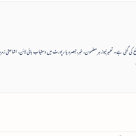
 شائع کی گئی ہے۔ تعمیرنیوز ہر مضمون، خبر، تبصرہ یا رپورٹ میں دستیاب بائی لائن، اشاعتی زمرہ