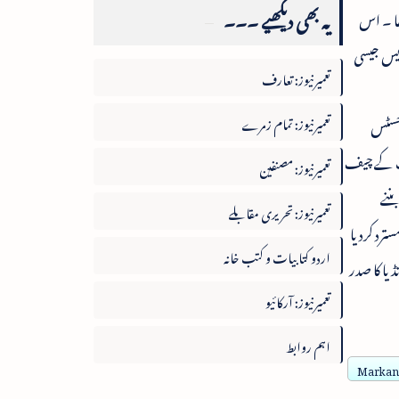
یہ بھی دیکھیے ۔۔۔
کومت کے دوران پیش آیا تھا ۔ اس
ریس جیسی
تعمیرنیوز: تعارف
تعمیرنیوز: تمام زمرے
 جسٹس
ں ۔ کاٹجو نومبر2004میں مدراس ہائی کورٹ کے چیف
تعمیرنیوز: مصنفین
ننے
تعمیرنیوز: تحریری مقابلے
ترد کردیا
اردو کتابیات و کتب خانہ
کتوبر2011ء کو پریس کونسل آف انڈیا کا صدر
تعمیرنیوز: آرکائیو
اہم روابط
Markande