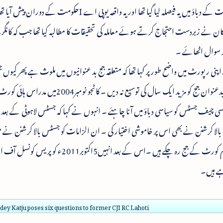
گئی ۔ انہوں نے بتایا کہ ٹاملناڈو کی ایک سیاسی جماعت کے دباؤ میں یہ فیصلہ لیا گیا تھا اور یہ واقعہ یوپی اے Iح
ن نے زبردست احتجاج کرتے ہوئے معاملہ کی تحقیقات کا مطالبہ کیا تھا جب کہ کانگ
ر سوال اٹھائے ۔
ے اپنی رپورٹ میں واضح طور پر کہا تھا کہ متعلقہ جج بد عنوانیوں میں ملوث ہے پھر کیوں
لاہوٹی نے حکومت سے سفارش نہیں کی کہ وہ ایک بدعنوان جج کو مزید ایک سال کی توسیع نہ دی
سی چیف جسٹس کو سیاسی دباؤ میں آنا چاہئے ۔ انہوں نے کہا کہ جسٹس لاہوٹی کے بعد ب
الا کرشنن نے بھی اس پر خاموشی اختیار کی ۔ ان الزامات کو جسٹس بالا کرشنن نے مس
اور انہیں بے بنیاد قرار دیا کاٹجو2006-11تک سپریم کورٹ کے جج رہ چکے ہیں ۔اس کے بعد انہیں5ا
y Katju poses six questions to former CJI RC Lahoti