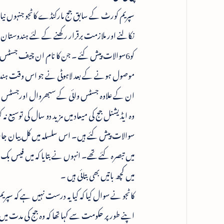
سپریم کورٹ کے سابق جج مارکنڈے کاٹجو جنہوں نیالز
کو6سوالات پیش کئے ۔ جن کا نام ان چیف جسٹس 
ان کے علاوہ جسٹس وائی کے سبھروال اورجسٹس روم
وہ ایڈیشنل جج کی میعاد میں مزید دو سال کی توسیع ن
سوالات پیش کئے ہیں۔ اس سلسلہ میں کل بیان جا
میں تبصرہ کئے تھے۔ انہوں نے بتایا کہ میں فیس ب
میں کچھ باتیں بھی بتائی ہیں ۔
اپنے طور پر حکومت سے کہا تھا کہ وہ جج کی مدت میں 