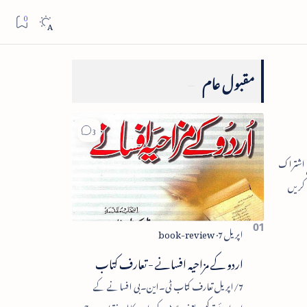
مقبول عام
اردو کے مزاحیہ افسانے - تعارف کتاب
7/اپریل تعارف کتاب ٹی۔این۔بی افسانے کے
اجزائے ترکیبی یعنی پلاٹ، کردار، مکالمہ، نقطۂ عروج،