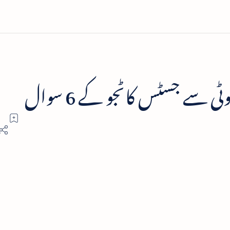
سے جسٹس کاٹجو کے 6 سوال