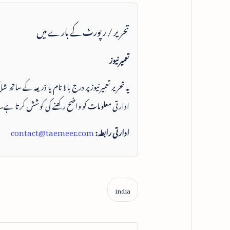
تحریر / رپورٹ کے بارے میں
تعمیرنیوز
یہ تحریر تعمیرنیوز پر درج بالا نام یا ذریعہ کے ساتھ
ادارتی معلومات کو واضح رکھنے کی کوشش کرتا ہے۔
ادارتی رابطہ:
contact@taemeer.com