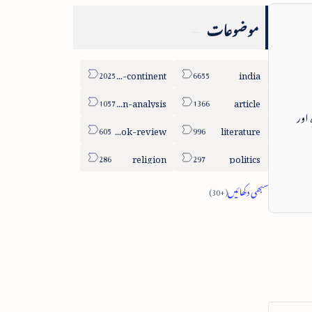
موضوعات
sub-continent
india
column-analysis
article
 اور
book-review
literature
religion
politics