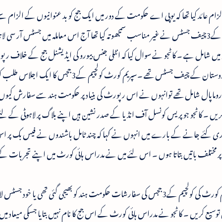
ام عائد کیا تھا کہ یوپی اے حکومت کے دور میں ایک جج کو بد عنوانیوں کے الزام سے 
نکالنے اور ملازمت برقرار رکھنے کے لئے ہندوستان کے3چیف جسٹس نے غیر مناسب سمجھوتہ کیا تھا آج اس معاملہ میں جسٹس آر سی ل
میں شامل ہے ۔ کاٹجو نے سوال کیا کہ انٹلی جنس بیورو کی ایڈیشنل جج کے خلاف ر
موصول ہونے کے بعد لاہوٹی نے جو اس وقت ہندوستان کے چیف جسٹس تھے ۔سپریم کورٹ کولچیم کے3ج
اپال شامل تھے توانہوں نے اس رپورٹ کی بنیاد پر حکومت ہند سے سفارش کیوں ن
ہ کریں ۔ کاٹجو جو پریس کونسل آف انڈیا کے صدر نشین ہیں اپنے بلاگ پر لاہوٹی کے لئے
ری کئے جانے کے بارے میں انہوں نے کہا کہ چند ٹامل باشندوں نے فیس بک پر ا
ک پر مختلف باتیں بتاتا ہوں ۔ اس لئے میں نے مدراس ہائی کورٹ میں اپنے تجربات 
کاٹجو نے سوال کیا کہ کیا یہ درست نہیں ہے کہ سپریم کورٹ کی کولچیم کے3ججس کی سفارشات حکومت ہند کو بھیجی گئی تھی یا خ
توسیع کریں ۔ کاٹجو نے مدراس ہائی کورٹ کے اس جج کا نام نہیں بتایا جسکی میعاد میں 