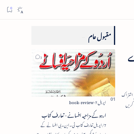
مقبول عام
ے
اردو کے مزاحیہ افسانے - تعارف کتاب
7/اپریل تعارف کتاب ٹی۔این۔بی افسانے کے
اجزائے ترکیبی یعنی پلاٹ، کردار، مکالمہ، نقطۂ عروج،