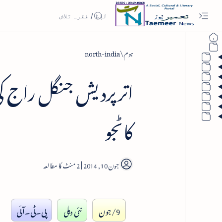
ہوم
north-india
اترپردیش جنگل راج ک
کاٹجو
2
9/جون
نئی دہلی
پی۔ٹی۔آئی