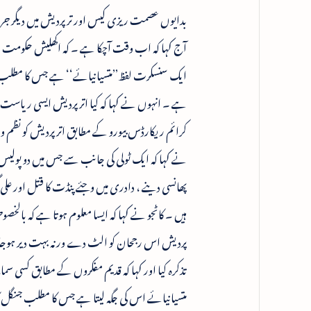
بدایوں عصمت ریزی کیس اور تر پردیش میں دیگر ج
آج کہا کہ اب وقت آچکا ہے ۔ کہ اکھلیش حکومت 
ایک سنسکرت لفظ’’متسیانیائے‘‘ ہے جس کا مطلب یہ 
ہے ۔ انہوں نے کہا کہ کیا اتر پردیش ایسی ریاست می
کرائم ریکارڈس بیورو کے مطابق اتر پردیش کو نظم 
نے کہا کہ ایک ٹولی کی جانب سے جس میں دو پولیس 
پھانسی دینے ، دادری میں وجئے پنڈت کا قتل اور عل
ہیں ۔ کاٹجو نے کہا کہ ایسا معلوم ہوتا ہے کہ بال
پردیش اس رجحان کو الٹ دے ورنہ بہت دیر ہوجائے 
تذکرہ کیا اور کہا کہ قدیم مفکروں کے مطابق کسی سم
متسیانیائے اس کی جگہ لیتا ہے جس کا مطلب جنگل کا