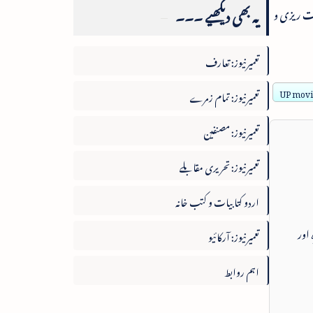
یہ بھی دیکھیے ۔۔۔
مت ریزی و
تعمیرنیوز: تعارف
UP movin
تعمیرنیوز: تمام زمرے
تعمیرنیوز: مصنفین
تعمیرنیوز: تحریری مقابلے
اردو کتابیات و کتب خانہ
 اور
تعمیرنیوز: آرکائیو
اہم روابط