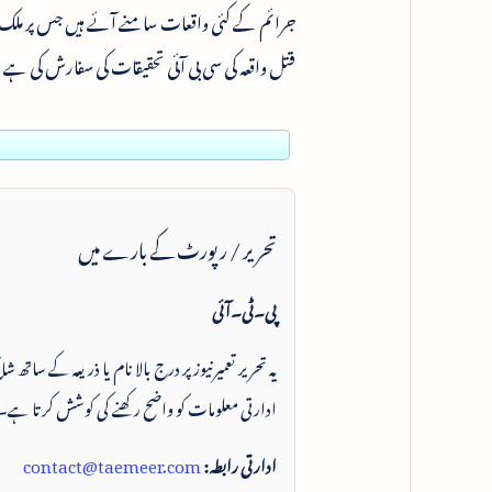
جرائم کے کئی واقعات سامنے آئے ہیں جس پر ملک 
قتل واقعہ کی سی بی آئی تحقیقات کی سفارش کی ہے 
تحریر / رپورٹ کے بارے میں
پی۔ٹی۔آئی
یہ تحریر تعمیرنیوز پر درج بالا نام یا ذریعہ کے ساتھ
ادارتی معلومات کو واضح رکھنے کی کوشش کرتا ہے۔
ادارتی رابطہ:
contact@taemeer.com