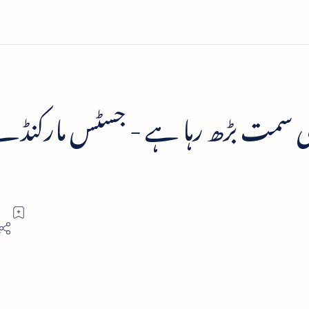
ی سمت بڑھ رہا ہے - جسٹس مارکنڈ