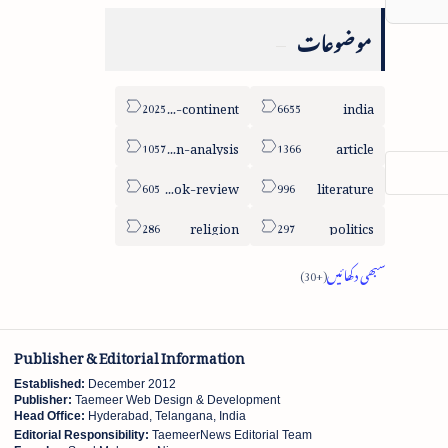
موضوعات
sub-continent
india
column-analysis
article
book-review
literature
religion
politics
Publisher & Editorial Information
Established:
December 2012
Publisher:
Taemeer Web Design & Development
Head Office:
Hyderabad, Telangana, India
Editorial Responsibility:
TaemeerNews Editorial Team