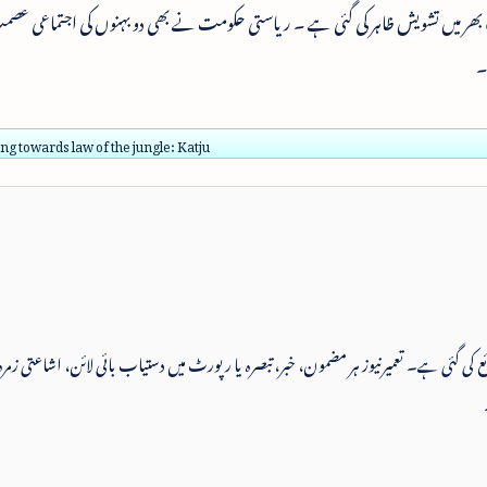
بھر میں تشویش ظاہر کی گئی ہے ۔ ریاستی حکومت نے بھی دو بہنوں کی اجتماعی عص
۔
g towards law of the jungle: Katju
 شائع کی گئی ہے۔ تعمیرنیوز ہر مضمون، خبر، تبصرہ یا رپورٹ میں دستیاب بائی لائن، اشاعتی زمرہ