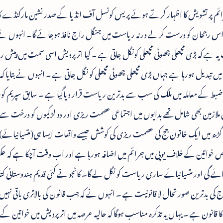
رائم پر تشویش کا اظہار کرتے ہوئے پریس کونسل آف انڈیا کے صدر نشین مارکنڈے ک
اس رجحان کو درست کرلے ورنہ ریاست میں جنگل راج نافذ ہوجائے گا۔ انہوں نے ک
ہے کہ بڑی مچھلی چھوٹی مچھلی کونگل جاتی ہے ۔ کیا اتر پردیش اسی سمت میں پیش ر
ں تبدیل ہورہا ہے جہاں بڑی مچھلی چھوٹی مچھلی کو نگل جاتی ہے ۔ انہوں نے بتایا کہ
و ضبط کے معاملہ میں ملک کی سب سے بدترین ریاست قرار دیاگیا ہے ۔ سابق سپریم ک
ملازمین بھی شامل تھے بدایوں میں اجتماعی عصمت ریزی اور دو لڑکیوں کو درخت سے لٹ
ی گڑھ میں ایک خاتون جج کی عصمت ریزی کی کوشش جیسے واقعات ایسا ہی(متسیانیائے) کا
خصوص خواتین کے خلاف یوپی میں جرائم میں اضافہ ہورہا ہے اور اب وقت آچکا ہے کہ ح
گی اور متسیانیائے ساری ریاست کو نگل لے گا۔ کاٹجو نے کئی قدیم ہندوستانی کتاب
اج کی بدترین صورتحال لا قانونیت ہے ۔ انہوں نے کہ جب قانون کی بالاتری باقی نہیں 
 قانون ہے ۔ یہاں یہ تذکرہ مناسب ہوگا کہ حالیہ عرصہ میں اتر پردیش میں خواتین ک