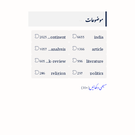
موضوعات
sub-continent
india
column-analysis
article
book-review
literature
religion
politics