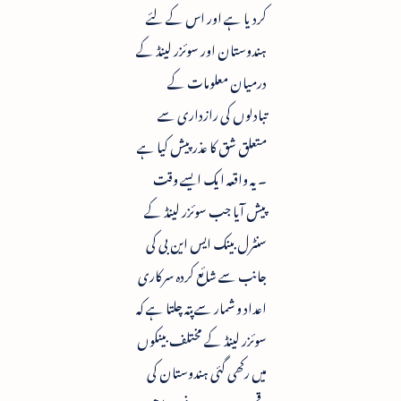
کردیا ہے اور اس کے لئے
ہندوستان اور سوئزر لینڈ کے
درمیان معلومات کے
تبادلوں کی رازداری سے
متعلق شق کا عذر پیش کیا ہے
۔ یہ واقعہ ایک ایسے وقت
پیش آیا جب سوئزر لینڈ کے
سنٹرل بینک ایس این بی کی
جانب سے شائع کردہ سرکاری
اعداد و شمار سے پتہ چلتا ہے کہ
سوئزر لینڈ کے مختلف بینکوں
میں رکھی گئی ہندوستان کی