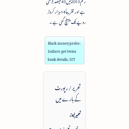
رقم2013میں43 فیصد بڑھی
ہے اور تقریباً14ہزار کروڑ
روپے تک پہنچ گئی ہے ۔
Black money probe:
India to get Swiss
bank details, SIT
تحریر / رپورٹ
کے بارے میں
تعمیرنیوز
یہ تحریر تعمیرنیوز پر درج