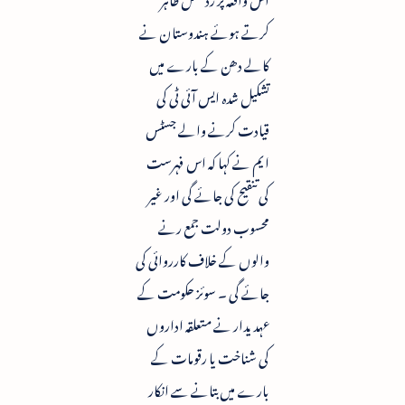
کرتے ہوئے ہندوستان نے
کالے دھن کے بارے میں
تشکیل شدہ ایس آئی ٹی کی
قیادت کرنے والے جسٹس
ایم نے کہا کہ اس فہرست
کی تنقیح کی جائے گی اور غیر
محسوب دولت جمع رنے
والوں کے خلاف کارروائی کی
جائے گی ۔ سوئز حکومت کے
عہدیدار نے متعلقہ اداروں
کی شناخت یا رقومات کے
بارے میں بتانے سے انکار