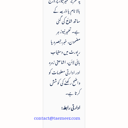
بالا نام یا ذریعہ کے
ساتھ شائع کی گئی
ہے۔ تعمیرنیوز ہر
مضمون، خبر، تبصرہ یا
رپورٹ میں دستیاب
بائی لائن، اشاعتی زمرہ
اور ادارتی معلومات کو
واضح رکھنے کی کوشش
کرتا ہے۔
ادارتی رابطہ:
contact@taemeer.com