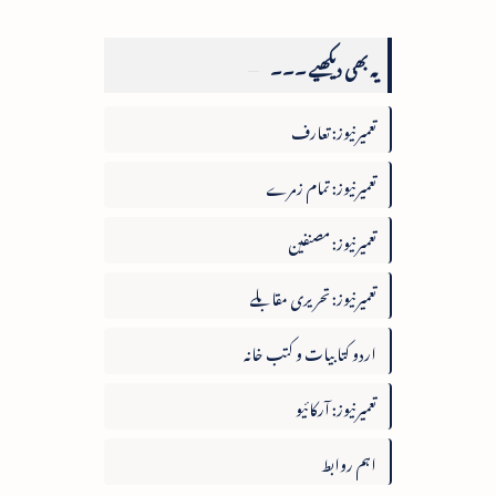
یہ بھی دیکھیے ۔۔۔
تعمیرنیوز: تعارف
تعمیرنیوز: تمام زمرے
تعمیرنیوز: مصنفین
تعمیرنیوز: تحریری مقابلے
اردو کتابیات و کتب خانہ
تعمیرنیوز: آرکائیو
اہم روابط