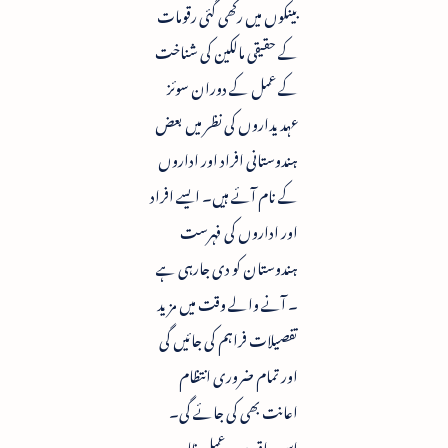
بینکوں میں رکھی گئی رقومات
کے حقیقی مالکین کی شناخت
کے عمل کے دوران سوئز
عہدیداروں کی نظر میں بعض
ہندوستانی افراد اور اداروں
کے نام آئے ہیں۔ ایسے افراد
اور اداروں کی فہرست
ہندوستان کو دی جارہی ہے
۔ آنے والے وقت میں مزید
تفصیلات فراہم کی جائیں گی
اور تمام ضروری انتظام
اعانت بھی کی جائے گی۔
اس واقعہ پر رد عمل ظاہر