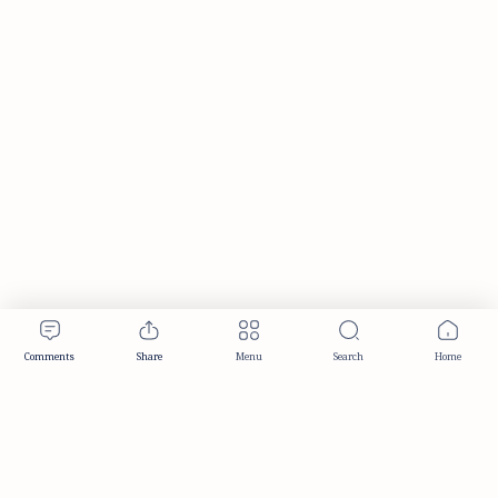
Publisher & Editorial Information
Established:
December 2012
Publisher:
Taemeer Web Design & Development