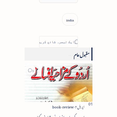
مقبول عام
اردو کے مزاحیہ افسانے - تعارف کتاب