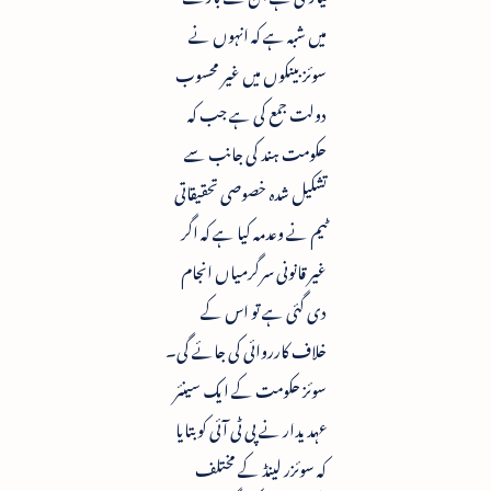
میں شبہ ہے کہ انہوں نے
سوئز بینکوں میں غیر محسوب
دولت جمع کی ہے جب کہ
حکومت ہند کی جانب سے
تشکیل شدہ خصوصی تحقیقاتی
ٹیم نے وعدمہ کیا ہے کہ اگر
غیر قانونی سرگرمیاں انجام
دی گئی ہے تو اس کے
خلاف کارروائی کی جائے گی۔
سوئز حکومت کے ایک سینئر
عہدیدار نے پی ٹی آئی کو بتایا
کہ سوئزر لینڈ کے مختلف