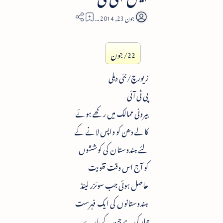
2
22/جون
زیورچ/ نئی دہلی
پی ٹی آئی
بیرونی ممالک میں رکھے ہوئے
کالے دھن کو واپس لانے کے
لئے ہندوستان کی کوششوں
کو آج اس وقت تقویت
حاصل ہوئی جب سوئزر لینڈ
ہندوستانوں کی ایک فہرست
تیار کی ہے جن کے بارے