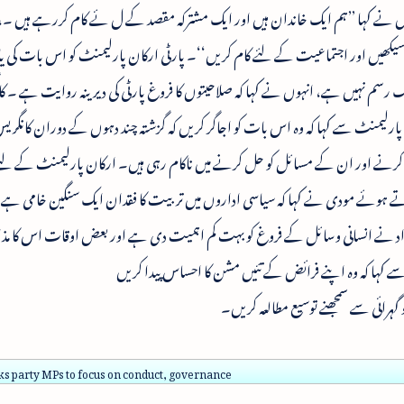
انہوں نے کہا ’’ہم ایک خاندان ہیں اور ایک مشترکہ مقصد کے ل ئے کام کررہے ہیں ۔،
ں اور اجتماعیت کے لئے کام کریں‘‘۔ پارٹی ارکان پارلیمنٹ کو اس بات کی یاد
رسم نہیں ہے، انہوں نے کہا کہ صلاحیتوں کا فروغ پارٹی کی دیرینہ روایت ہے ۔ کا
 پارلیمنٹ سے کہا کہ وہ اس بات کو اجاگر کریں کہ گزشتہ چند دہوں کے دوران کانگر
ور کرنے اور ان کے مسائل کو حل کرنے میں ناکام رہی ہیں۔ ارکان پارلیمنٹ کے لئ
د بناتے ہوئے مودی نے کہا کہ سیاسی اداروں میں تربیت کا فقدان ایک سنگین خامی ہے 
افراد نے انسانی وسائل کے فروغ کو بہت کم اہمیت دی ہے اور بعض اوقات اس کا مذ
 کہا کہ وہ اپنے فرائض کے تئیں مشن کا احساس پیدا کریں
ہرائی سے سمجھنے توسیع مطالعہ کریں۔
ks party MPs to focus on conduct, governance