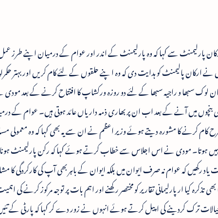
ارکان پارلیمنٹ سے کہا کہ وہ پارلیمنٹ کے اندر اور عوام کے درمیان اپنے طرز عمل پ
ں نے ارکان پالیمنٹ کو ہدایت دی کہ وہ ا پنے حلقوں کے لئے کام کریں اور بہتر حکمرا
 بی جے پی کے زائد از150نو منتخبہ ارکان لوک سبھا و راجیہ سبھا کے لئے دو روزہ ورکشاپ کا افتتاح کرنے کے بعد 
ی بنچوں میں آنے کے بعد اب ان پر بھاری ذمہ داریاں عائد ہوتی ہیں۔ عوام کے درم
ح کام کرنے کا مشورہ دیتے ہوئے وزیر اعظم نے ان سے یہ بھی کہا کہ وہ معمولی مسا
‘ نہیں ہوتا۔ مودی نے اس اجلاس سے خطاب کرتے ہوئے کہا کہ رکن پارلیمنٹ ہونا
یاد رکھیں کہ عوام نہ صرف ایوان میں بلکہ ایوان کے باہر بھی آپ کی کارکردگی کا مش
 تذکرہ کیا ار پارلیمانی تقاریر کو مختصر رکھنے اور اہم بات پر توجہ مرکوز کرنے کی اہمیت
 خیالات ترک کردینے کی اپیل کرتے ہوئے انہوں نے زور دے کر کہا کہ پارٹی کے تئیں 