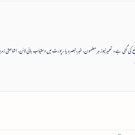
 شائع کی گئی ہے۔ تعمیرنیوز ہر مضمون، خبر، تبصرہ یا رپورٹ میں دستیاب بائی لائن، اشاعتی زمرہ