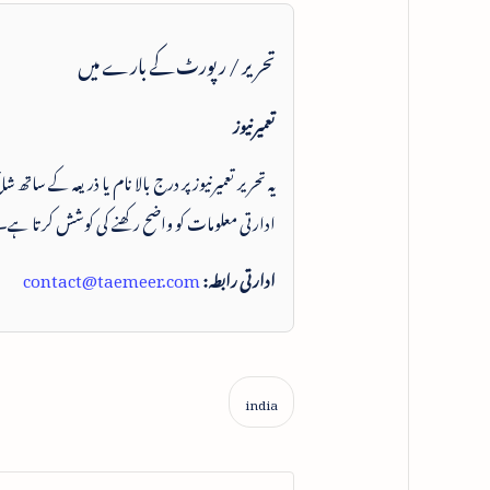
تحریر / رپورٹ کے بارے میں
تعمیرنیوز
یہ تحریر تعمیرنیوز پر درج بالا نام یا ذریعہ کے ساتھ
ادارتی معلومات کو واضح رکھنے کی کوشش کرتا ہے۔
ادارتی رابطہ:
contact@taemeer.com