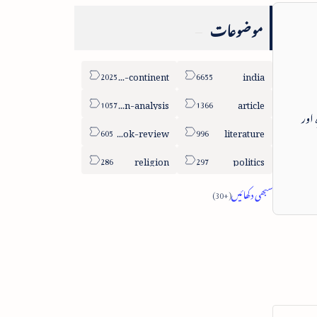
موضوعات
sub-continent
india
column-analysis
article
 اور
book-review
literature
religion
politics