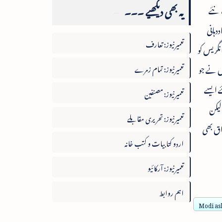
یہ بھی دیکھیے ۔۔۔
 نئے
دہانی
تعمیرنیوز: تعارف
نگریس کو
یس نے جو
تعمیرنیوز: تمام زمرے
ے ایسے
تعمیرنیوز: مصنفین
لیکن
تعمیرنیوز: تحریری مقابلے
اق بھی
اردو کتابیات و کتب خانہ
تعمیرنیوز: آرکائیو
اہم روابط
Modi as