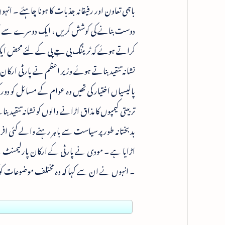
باہمی تعاون اور رفیقانہ جذبات کا ہونا چاہئے ۔ 
دوست بنانے کی کوشش کریں ، ایک دوسرے سے سیکھی
کراتے ہوئے کہ ٹریننگ بی جے پی کے لئے محض ایک 
نشانہ تنقید بناتے ہوئے وزیر اعظم نے پارٹی ارکان
پالیسیاں اختیار کی تھیں وہ عوام کے مسائل کو د
تربیتی کیمپوں کا مذاق اڑانے والوں کو نشانہ تنقی
بدبختانہ طور پر سیاست سے باہر رہنے والے کئی 
اڑایا ہے ۔ مودی نے پارٹی کے ارکان پارلیمنٹ سے
۔ انہوں نے ان سے کہا کہ وہ مختلف موضوعات کو گ