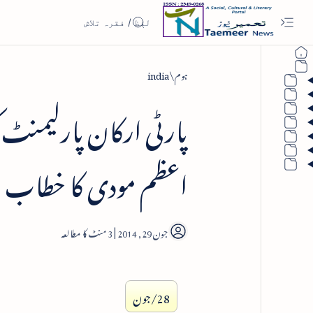
ہوم
india
پارٹی ارکان پارلیمنٹ ک
اعظم مودی کا خطاب
3
28/جون