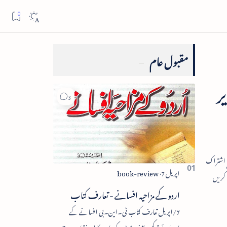
مقبول عام
ر
اردو کے مزاحیہ افسانے - تعارف کتاب
7/اپریل تعارف کتاب ٹی۔این۔بی افسانے کے
اجزائے ترکیبی یعنی پلاٹ، کردار، مکالمہ، نقطۂ عروج،