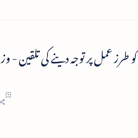
و طرز عمل پر توجہ دینے کی تلقین - وزی