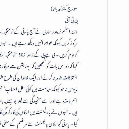
سورج کنڈ(ہریانہ)
پی ٹی آئی
وزیر اعظم نریندر مودی نے آج پارٹی کے نو منتخبہ 
مرکوز کریں کیونکہ عوام انہیں دیکھ رہے ہیں ۔ انہو
کو عام کریں ۔
کہا کہ وہ اس بات کو سمجھیں کہ اپوزیشن سے سرکار
اختلافات ظاہر نہ کرنے اور ایک خاندان کی طرح طر
مایوس نہ ہو کیونکہ سیاست میں کوئی’’فل اسٹاپ‘
اہم بات ہے اور اسے سنجیدگی سے لینا چاہئے یہ بات 
ہیں ۔ انہوں نے پارلیمنٹ میں ارکان کی کارکردگی کا بھی
کیا ۔ پارٹی کیا رکان پالیمنٹ سے ہر قسم کے منفی