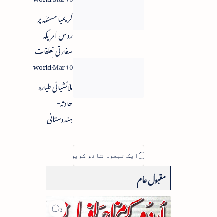
کریمیا مسئلہ پر
روس امریکہ
سفارتی تعلقات
متاثر ہو سکتے ہیں
ملائشیائی طیارہ
حادثہ-
ہندوستانی
مسافرین کے
رشتہ دار بے
چینی سے منتظر
مقبول عام