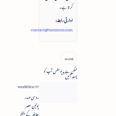
کرتا ہے۔
ادارتی رابطہ:
contact@taemeer.com
ممکن ہے یہ پوسٹس آپ کو
پسند آئیں
روسی صدر
پوٹین عصر
حاضر کے ہٹلر