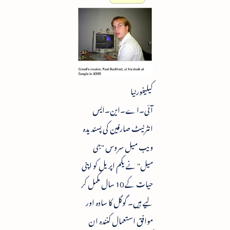
کیلیفورنیا
آئی۔اے۔این۔ایس
انٹرنیٹ صارفین کی پسندیدہ
ویب میل سروس "جی
میل" نے یکم اپریل کو اپنی
حیات کے 10 سال مکمل کر
لیے ہیں۔ گوگل کا سادہ اور
موافق استعمال کنندہ ان