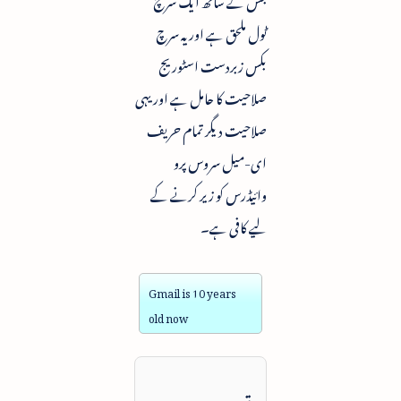
ٹول ملحق ہے اور یہ سرچ
بکس زبردست اسٹوریج
صلاحیت کا حامل ہے اور یہی
صلاحیت دیگر تمام حریف
ای-میل سروس پرو
وائیڈرس کو زیر کرنے کے
لیے کافی ہے۔
Gmail is 10 years
old now