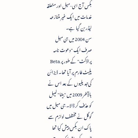
بکس آج ای-میل اور متعلقہ
خدمات میں ایک غیر متنازعہ
لیڈر بن گیا ہے۔
سن 2004 میں جی میل
صرف ایک "دعوت نامہ
پراڈکٹ" کے طور پر Beta
پلیٹ فارم پر آیا تھا۔ ڈیزائن
کی تبدیلیوں کے بعد اس نے
بالآخر 2009 میں "بیٹا" لیبل
کو حذف کر ڈالا۔ جی میل میں
گوگل نے مختلف لوازم سے
پاک ان بکس پیش کیا تھا
جس کے ساتھ ایک سرچ