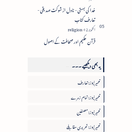
خدا کی بستی - ناول از شوکت صدیقی -
تعارف کتاب
قرآن حکیم اور صحافت کے اصول
یہ بھی دیکھیے ۔۔۔
تعمیرنیوز: تعارف
تعمیرنیوز: تمام زمرے
تعمیرنیوز: مصنفین
تعمیرنیوز: تحریری مقابلے