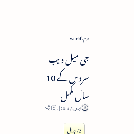
ہوم
world
جی میل ویب
سروس کے 10
سال مکمل
1
2/اپریل