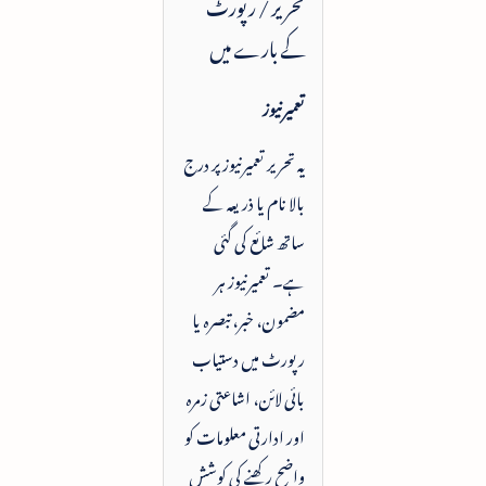
تحریر / رپورٹ
کے بارے میں
تعمیرنیوز
یہ تحریر تعمیرنیوز پر درج
بالا نام یا ذریعہ کے
ساتھ شائع کی گئی
ہے۔ تعمیرنیوز ہر
مضمون، خبر، تبصرہ یا
رپورٹ میں دستیاب
بائی لائن، اشاعتی زمرہ
اور ادارتی معلومات کو
واضح رکھنے کی کوشش