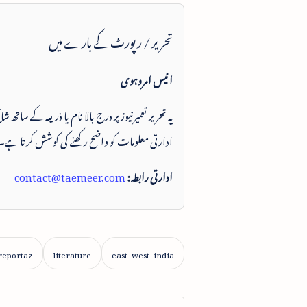
تحریر / رپورٹ کے بارے میں
انیس امروہوی
یہ تحریر تعمیرنیوز پر درج بالا نام یا ذریعہ کے ساتھ
ادارتی معلومات کو واضح رکھنے کی کوشش کرتا ہے۔
ادارتی رابطہ:
contact@taemeer.com