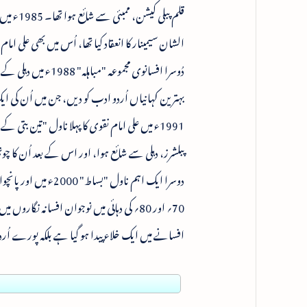
قلم پبل
الشان سیمینار کا انعقاد کیا تھا، اُس میں بھی علی 
دُوسرا افسانوی مج
بہترین کہانیاں اُردو ادب کو دیں، جن میں اُن کی 
دوسرا ایک اہم ناول "بساط" 2000ء میں اور پانچواں افسانوی مجموعہ "کہی اَن کہی" بھی تخلیق کار پبلشرز، دہلی سے شائع ہوئے۔
70؍ اور 80؍ کی دہائی میں نوجوان افسانہ 
افسانے میں ایک خلاء پیدا ہو گیا ہے بلکہ پورے اُردو