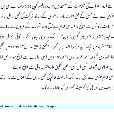
ی کیشن، ممبئی سے شائع ہوا تھا۔ 1985ء میں نئے اُردو افسانے کی شناخت کے سلسلے میں جب پروفیسر گوپی چند نارنگ نے دہلی
امام نقوی نے اپنے ممبئی کے کئی افسانہ نگار ساتھیوں کے ساتھ شرکت کی تھی۔ علی امام ن
موعہ "مباہلہ" 1988ء میں دہلی کے سیمانت پرکاشن سے شائع ہوا ۔ علی امام نے ترقی پسند تحریک کے عروج کے زمان
ایک کہانی "بتیس دانتوں میں گھری زبان" اور ایک دوسری کہانی "گدھ" کافی مقبول ہو
1991ء میں علی امام نقوی کا پہلا ناول "تین بتی کے راما" منظرعام پر آیا۔ اُن کا تیسرا ا
پبلشرز، دہلی سے شائع ہوا، اور اس کے بعد اُن کا چوتھا افسانوی مجموعہ "موسم عذابوں کا" 1998ء میں اِسی ادارے سے 
نگاروں میں علی امام نقوی نے اپنی ایک الگ شناخت قائم کی تھی۔ اُن کے انتقال سے نہ صرف 
 ادب میں اُن کی کمی کو ہمیشہ محسوس کیا جاتا رہے گا۔
of renown urdu writer Ali Imam Naqvi