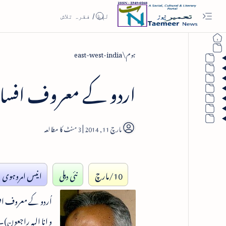
ہوم
east-west-india
اردو کے معروف افسانہ ن
3
10/مارچ
نئی دہلی
انیس امروہوی
و انا الیہ راجعون)۔