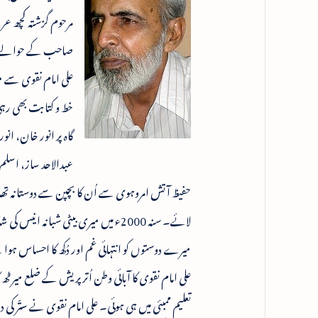
مرحوم گزشتہ کچھ عر
صاحب کے حوالے سے د
گاہ پر انور خان، ان
عبدالاحد ساز، اسلم
حفیظ آتش امروہوی سے اُن کا بچپن سے دوستانہ تھا
لائے۔ سنہ 2000ء میں میری بیٹی شبان
میرے دوستوں کو انتہائی غم اور دُکھ کا احساس ہوا
علی امام نقوی کا آبائی وطن اُتر پریش کے ضلع میرٹھ ک