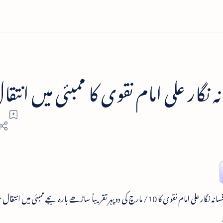
گار علی امام نقوی کا ممبئی میں انتقا
اُردو کے معروف افسانہ نگار علی امام نقوی کا 10/ مارچ کی دوپہر تقریباً ساڑھے بارہ بجے ممبئی میں ان