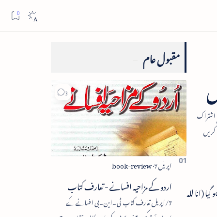
مقبول عام
ل
اردو کے مزاحیہ افسانے - تعارف کتاب
تقال ہو گیا (انا للہ
7/اپریل تعارف کتاب ٹی۔این۔بی افسانے کے
اجزائے ترکیبی یعنی پلاٹ، کردار، مکالمہ، نقطۂ عروج،