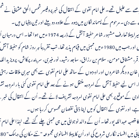
صے سے علیل تھے۔ علی امام نقوی کے انتقال کی خبر پروفیسر شمس الحق عثمانی نے ش
ی۔ مرحوم کے پسمانداگان میں بیوہ کے علاوہ دو بیٹے اور تین بیٹیاں ہیں۔
علی امام نقوی سے میرا پہلا تعارف مشہور شاعر حفیظ آتشؔ کے ذریعہ 1974ء میں ہو
خط و کتابت بھی رہی اور جب میں 1980ء میں ممبئی میں قیام پذیر تھا، تب تقریباً ہر روز شام کو حفی
ور قمر، مشتاق مومن، سلام بن رزاق، ساجد رشید، نور منیری، سریندر پرکاش، پرویز یدالل
 خان و دیگر شاعروں اور ادیبوں کے ساتھ علی امام نقوی سے بھی میری ملاقات رہت
، اس لیے حفیظ آتش کے امروہہ منتقل ہونے کے بعد علی امام نقوی کئی بار امروہہ ت
ہ انیس کی شادی کے موقع پر بھی علی امام نقوی امروہہ تشریف لائے تھے۔ اُن کے انتقال کی خبر 
 ہے، اور نقوی کے انتقال کو میں اپنا ذاتی نقصان محسوس کررہا ہوں۔
ا قصبہ عبداللہ پور تھا۔ اُن کے والد نوجوانی میں ہی ممبئی چلے گئے تھے، لہٰذا علی امام 