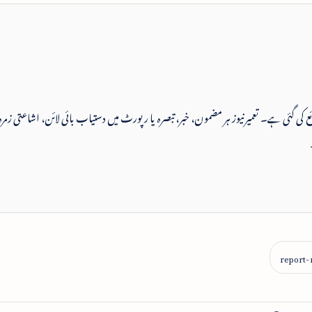
 شائع کی گئی ہے۔ تعمیرنیوز ہر مضمون، خبر، تبصرہ یا رپورٹ میں دستیاب بائی لائن، اشاعتی زمرہ