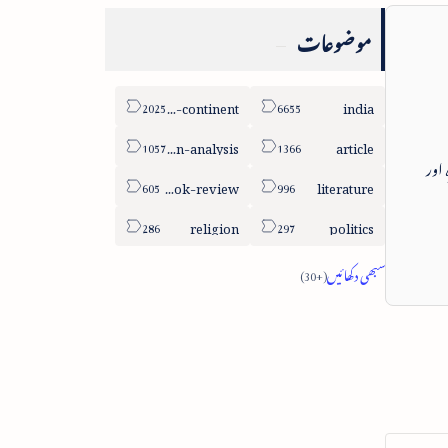
موضوعات
sub-continent
india
column-analysis
article
 اور
book-review
literature
religion
politics