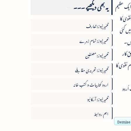
یہ بھی دیکھیے ۔۔۔
 میں ایک عظیم
قوی کا
تعمیرنیوز: تعارف
ے میں کئی
تعمیرنیوز: تمام زمرے
ئیں۔
فسانوی مجموعہ "گھٹتے بڑھتے سائے" 1993ء میں تخلیق کار
تعمیرنیوز: مصنفین
شائع ہوا۔ علی امام نقوی کا
تعمیرنیوز: تحریری مقابلے
اردو کتابیات و کتب خانہ
اُردو
تعمیرنیوز: آرکائیو
اہم روابط
Demise 