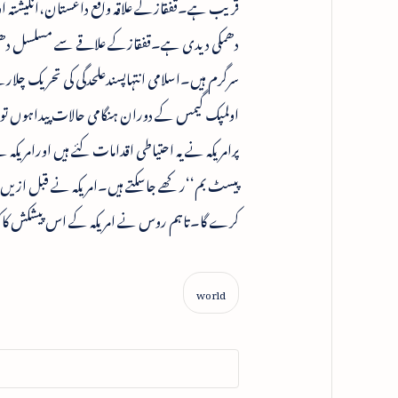
قریب ہے۔قفقازکے علاقہ واقع داغستان،انکیشتہ اور
دھمکی دیدی ہے۔قفقازکے علاقے سے مسلسل دھمک
سرگرم ہیں۔اسلامی انتہاپسندعلحدگی کی تحریک چلار
اولمپک گیمس کے دوران ہنگامی حالات پیداہوں تو
پرامریکہ نے یہ احتیاطی اقدامات کئے ہیں اورامریکہ 
پیسٹ بم‘‘رکھے جاسکتے ہیں۔امریکہ نے قبل ازیں 
کرے گا۔تاہم روس نے امریکہ کے اس پیشکش کاکوئی