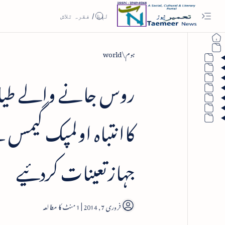
ہوم
world
روس جانے والے طیار
کاانتباہ اولمپک گیمس ک
جہازتعینات کردئیے
1