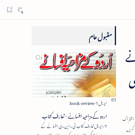
مقبول عام
نے
ی
اردو کے مزاحیہ افسانے - تعارف کتاب
7/اپریل تعارف کتاب ٹی۔این۔بی افسانے کے
اجزائے ترکیبی یعنی پلاٹ، کردار، مکالمہ، نقطۂ عروج،