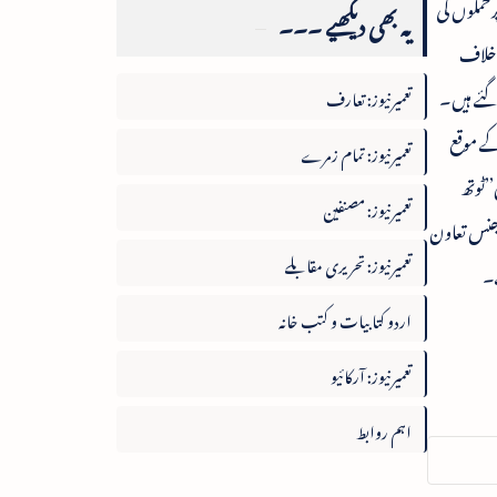
رحملوں کی
یہ بھی دیکھیے ۔۔۔
 خلاف
گئے ہیں۔
تعمیرنیوز: تعارف
کے موقع
تعمیرنیوز: تمام زمرے
’’ٹوتھ
تعمیرنیوز: مصنفین
جنس تعاون
تعمیرنیوز: تحریری مقابلے
ے۔
اردو کتابیات و کتب خانہ
تعمیرنیوز: آرکائیو
اہم روابط