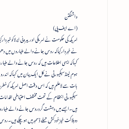
واشنگٹن
(اے ایف پی)
امریکہ کی حکومت نے امریکی اوربیرونی ایرلاکوخبر
نے خبردارکیاکہ روس جانے والے طیاروں میں دھم
کہاکہ ایسی اطلاعات ہیں کہ روس جانے والے طیار
ہوم لینڈسیکیورٹی نے کل ایک بیان میں کہاکہ ان
بات سے لاعلم ہیں کہ اس وقت اصل امریکہ کوخطرہ
سیکیورٹی انتظام کے تحت مختلف احتیاطی اقدا
ہیں۔ایسے میں دہشت گردروس جانے والے طیاروں می