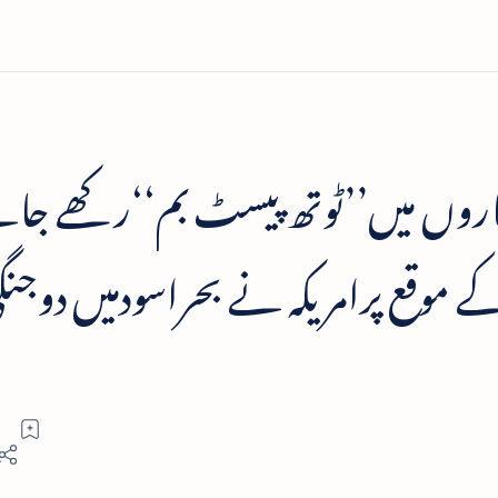
وں میں’’ٹوتھ پیسٹ بم‘‘رکھے جا
ے موقع پرامریکہ نے بحراسودمیں دوجنگ