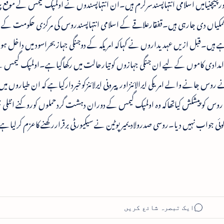
چیچنیامیں اسلامی انتہاپسندسرگرم ہیں۔ان انتہاپسندوں نے اولمپک گیمس کے موقع پ
یاں دی جارہی ہیں۔قفقارعلاقے کے اسلامی انتہاپسندروس کی مرکزی حکومت کے
ہے ہیں۔قبل ازیں عہدیداروں نے کہاکہ امریکہ کے دوجنگی جہازبحراسود میں داخل ہو
امدادی کاموں کے لیے ان جنگی جہازوں کوتیارحالت میں رکھاگیاہے۔اولمپک گیمس 
نے روس جانے والے امریکی ایرالائنزاورپیرونی ایرلائنزکوخبردارکیاہے کہ ان طیاروں میں
روس کوپیشکش کیاتھاکہ وہ اولمپک گیمس کے دوران دہشت گردحملوں کوروکنے انٹلی 
 جواب نہیں دیا۔روسی صدرولادیمیرپوٹین نے سیکیورٹی برقراررکھنے کاعزم کرلیاہ