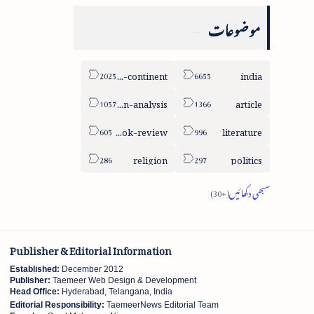
موضوعات
sub-continent
india
column-analysis
article
book-review
literature
religion
politics
Publisher & Editorial Information
Established:
December 2012
Publisher:
Taemeer Web Design & Development
Head Office:
Hyderabad, Telangana, India
Editorial Responsibility:
TaemeerNews Editorial Team