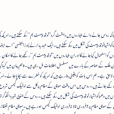
دارکیاکہ روس جانے والے طیاروں میں دہشت گرد’’ٹوتھ پیسٹ بم‘‘رکھ سکتے ہیں۔امریکہ
اکواشیاٹوتھ پیسٹ کی شکل میں رکھ سکتے ہیں۔ایک عہدیدارنے نیوزایجنسی’’اے ای
وں کواستعمال کیاجائے گااوران طیاروں میں’’ٹوتھ پیسٹ بم‘‘رکھے جانے کاامکان 
درون ملک کے عناصرکے بارے میں مسلسل اطلاعات مل رہی ہیں۔تاہم بیان میں کہاگی
 لاحق ہے۔ہم اس بات کویقینی بنارہے ہیں کہ امریکہ کوخطرے سے بچایاجائے۔امریک
مات کئے جاتے ہیں۔روس میں اس وقت سوچی کے مقام پرکل سے اولمپک گیمس شرو
ں دھماکواشیا،ٹوتھ پیسٹ کی شکل میں رکھ سکتے ہیں۔روس کے جنوبی شہروالکوگراڈ
دوہلاکت خیزخودکش حملے ڈسمبرمیں ہوچکے ہیں۔روس کے سوچی مقام پر7فروری تا23فروری اولمپک کیمس ہورہے ہیں۔سوچ