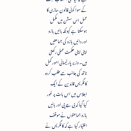
کے سوا کوئی قانون سازی کا
عمل اس سشن میں مکمل
ہوسکتا ہے کیونکہ بائیں بازو
اور دائیں بازو کی جماعتیں
اپنی اپنی حکمت عملی رکھتی
ہیں۔ وزیر پارلیمانی امور کمل
ناتھ کی جانب سے طلب کردہ
کانگریس قائدین کے ایک
اجلاس میں اس بات پر غور
کیا گیا کہ بی جے پی اور بائیں
بازو جماعتوں نے موقف
اختیار کیا ہے کہ کانگریس نے