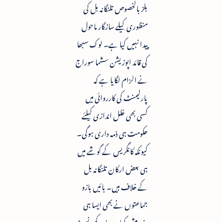
بلز بالخصوص تلنگانہ بل کی
منظوری کیلے سازگار ماحول
پیدا نہیں کیا ہے۔ لوک سبھا
کی قائد اپوزیشن سشما سوراج
نے الزام لگایا ہے کہ
پارلیمنٹ کی کارروائی میں
کسی بھی خلل اندازی کیلئے
حکومت ہی ذمہ داری ہوگی۔
کیونکہ کانگریس کے گوشے میں
ہی بعض ارکان تلنگانہ بل
کے خلاف ہیں۔ بائیں بازو
جماعتوں نے بھی ایسا ہی
عذر پیش کیا ہے اور کمیونسٹ