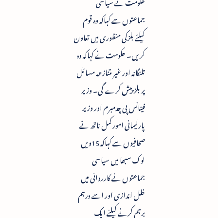
حکومت نے سیاسی
جماعتوں سے کہاکہ وہ قوم
کیلئے بلزکی منظوری میں تعاون
کریں۔ حکومت نے کہاکہ وہ
تلنگانہ اور غیر متنازعہ مسائل
پر بلز پیش کرے گی۔ وزیر
فینانس پی چدمبرم اور وزیر
پارلیمانی امور کمل ناتھ نے
صحافیوں سے کہاکہ 15ویں
لوک سبھا میں سیاسی
جماعتوں نے کارروائی میں
خلل اندازی اور اسے درہم
برہم کرنے کیلئے ایک