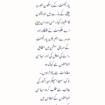
پارلیمنٹ کے پرسکون طورپر
چلنے کے بارے میں اندیشوں
کا اظہار کیا۔ اس دوران یوپی
اے حکومت نے تلنگانہ اور
دوسرے اہم بلز پر پارلیمنٹ
کے سرمائی سشن میں اتفاق
رائے کی اپیل کی اور سیاسی
جماعتوں سے کہاکہ وہ
مفادات سے بالا ترہوں۔
لوک سبھا اسپیکر میرا کمار کی
جانب سے طلب کردہ سیاسی
جماعتوں کے اجلاس میں