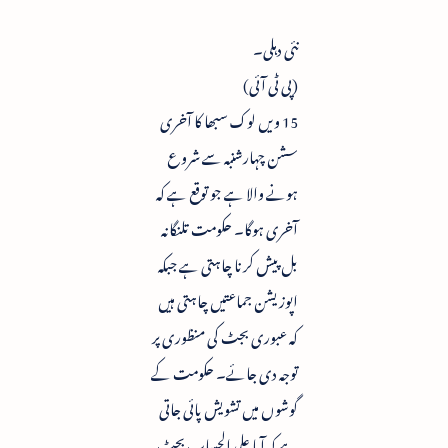
نئی دہلی۔
(پی ٹی آئی)
15 ویں لوک سبھا کا آخری
سشن چہارشنبہ سے شروع
ہونے والا ہے جو توقع ہے کہ
آخری ہوگا۔ حکومت تلنگانہ
بل پیش کرنا چاہتی ہے جبکہ
اپوزیشن جماعتیں چاہتی ہیں
کہ عبوری بجٹ کی منظوری پر
توجہ دی جائے۔ حکومت کے
گوشوں میں تشویش پائی جاتی
ہے کہ آیا علی الحساب بجٹ