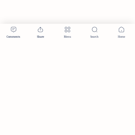
Publisher & Editorial Information
Established:
December 2012
Publisher:
Taemeer Web Design & Development
Head Office:
Hyderabad, Telangana, India
Editorial Responsibility:
TaemeerNews Editorial Team
Founder:
Syed Mukarram Niyaz
ISSN:
2349-0268
Location:
Hyderabad, Telangana, India
Contact:
contact@taemeer.com
|
|
|
|
Editorial Policy
Publisher Information
Editorial Board
Authors & Contributors
|
Contact
Privacy Policy