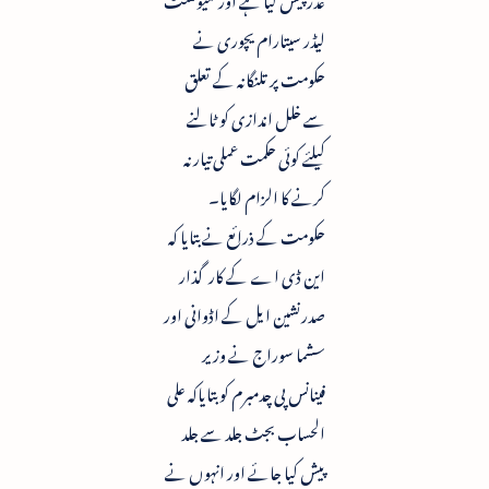
لیڈر سیتارام یچوری نے
حکومت پر تلنگانہ کے تعلق
سے خلل اندازی کو ٹالنے
کیلئے کوئی حکمت عملی تیار نہ
کرنے کا الزام لگایا۔
حکومت کے ذرائع نے بتایا کہ
این ڈی اے کے کارگذار
صدرنشین ایل کے اڈوانی اور
سشما سوراج نے وزیر
فینانس پی چدمبرم کو بتایاکہ علی
الحساب بجٹ جلد سے جلد
پیش کیا جائے اور انہوں نے