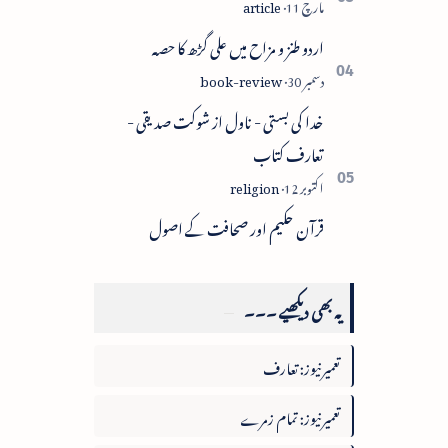
اردو طنز و مزاح میں علی گڑھ کا حصہ
خدا کی بستی - ناول از شوکت صدیقی -
تعارف کتاب
قرآن حکیم اور صحافت کے اصول
یہ بھی دیکھیے ۔۔۔
تعمیرنیوز: تعارف
تعمیرنیوز: تمام زمرے