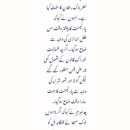
خطرناک رجحان کا اضافہ کیا
ہے۔ انہوں نے کہاکہ
پارلیمنٹ کا پیشتر وقت اس
خلل اندازی کی وجہہ سے
ضائع ہوگیا۔ اگرچہ طمانیت
خوراک قانون کے بشمول کئی
تاریخی بلس منظور کئے گئے
لیکن گڑ بڑ اور شور شرابہ کی
وجہہ سے پارلیمنٹ کا بہت
سارا وقت ضائع ہوگیا۔
چدمبرم نے کہاکہ اگر 15ویں
لوک سبھا نے تلنگانہ بل کو