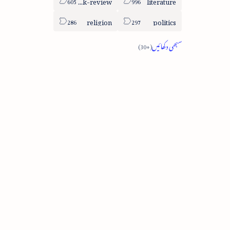
book-review
literature
religion
politics