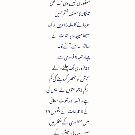
منظوری نہیں دی تب بھی
تلنگانہ کا مسئلہ ختم نہیں
ہوجائے گا بلکہ 16ویں لوک
سبھا میںیہ مزید شدت کے
ساتھ سامنے آئے گا۔
چہارشنبہ 5فروری سے
21فروری تک چلنے والے
سیشن کو مختصر کردینے کی کم
ازکم 3جماعتوں نے اپیل کی
ہے۔ انسداد رشوت ستانی
کے 6اقدامات کے بشمول 39
بلس منظوری کے منتظر ہیں
جنہیں سرمائی سیشن کے