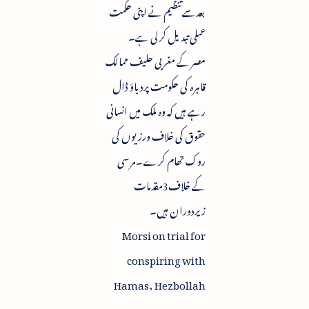
بعدسے تنظیم نے اپنی حکمت
عملی تبدیل کرلی ہے۔
مصرکے مغربی حلیف ممالک
قاہرہ کی حکومت پردباؤ ڈال
رہے ہیں کہ وہ ملک میں انسانی
حقوق کی خلاف ورزیوں کی
روک تھام کرے۔مرسی
کے خلاف3مقدمات
زیردوران ہیں۔
Morsi on trial for
conspiring with
Hamas, Hezbollah