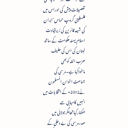
تفصیلات پیش کی اوراس میں
فلسطینی گروپ حماس‘ایران
کی شیعہ قائرین کی زیرقیادت
اسلام پسندحکومت کے ساتھ
لبنان کی اس کی حلیف
حزب اللہ کوبھی
ماخوذکیاہے۔مرسی کی
جماعت اخوان المسلمون
نے2012ء کے انتخابات میں
انہیں کامیابی سے
ہمکنارکیاتھامگرجولائی میں
صدرمرسی کی بے دخلی کے