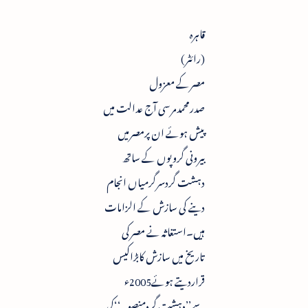
قاہرہ
(رائٹر)
مصرکے معزول
صدرمحمدمرسی آج عدالت میں
پیش ہوئے ان پرمصرمیں
بیرونی گروپوں کے ساتھ
دہشت گردسرگرمیاں انجام
دینے کی سازش کے الزامات
ہیں۔استغاثہ نے مصرکی
تاریخ میں سازش کابڑاکیس
قراردیتے ہوئے2005ء
سے’’دہشت گردمنصوبہ‘‘کی