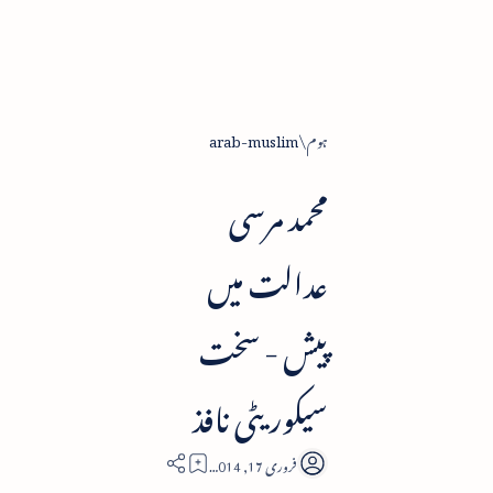
ہوم
arab-muslim
محمد مرسی
عدالت میں
پیش - سخت
سیکوریٹی نافذ
1