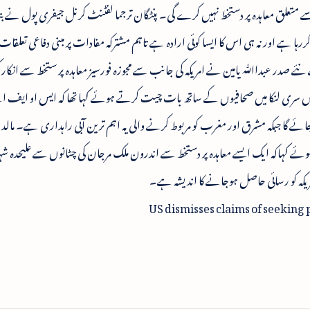
علق معاہدہ پر دستخط نہیں کرے گی۔ پنٹگان ترجما لفٹنٹ کرنل جیفری پول نے بتایا
ررہا ہے اور نہ ہی اس کا ایسا کوئی ارادہ ہے تاہم مشترکہ مفادات پر مبنی دفاعی تعلقات 
صدر عبداﷲ یامین نے امریکہ کی جانب سے مجوزہ فورسیز معاہدہ پر ستخط سے انکار 
سری لنکا میں صحافیوں کے ساتھ بات چیت کرتے ہوئے کہا تھا کہ ایس او ایف ا
مل جائے گا جبکہ مشرق اور مغرب کو مربوط کرنے والی یہ اہم ترین آبی راہداری ہے۔ م
 کہاکہ ایک ایسے معاہدہ پر دستخط سے اندرون ملک مرجان کی چٹانوں سے علیحدہ شہد
US dismisses claims of seeking