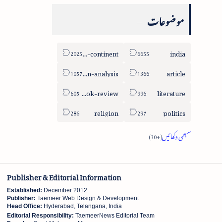
موضوعات
sub-continent
india
column-analysis
article
book-review
literature
religion
politics
Publisher & Editorial Information
Established:
December 2012
Publisher:
Taemeer Web Design & Development
Head Office:
Hyderabad, Telangana, India
Editorial Responsibility:
TaemeerNews Editorial Team