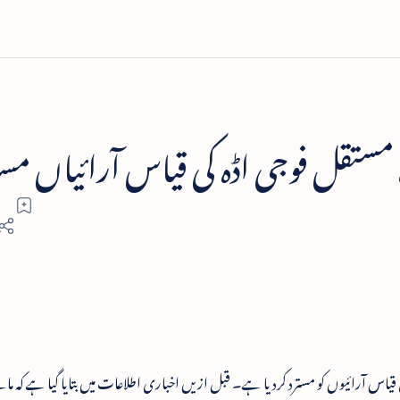
مستقل فوجی اڈہ کی قیاس آرائیاں مست
یاس آرائیوں کو مسترد کردیا ہے۔ قبل ازیں اخباری اطلاعات میں بتایا گیا ہے کہ مال