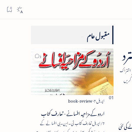
مقبول عام
رد
اردو کے مزاحیہ افسانے - تعارف کتاب
7/اپریل تعارف کتاب ٹی۔این۔بی افسانے کے
ے کی نئی
اجزائے ترکیبی یعنی پلاٹ، کردار، مکالمہ، نقطۂ عروج،