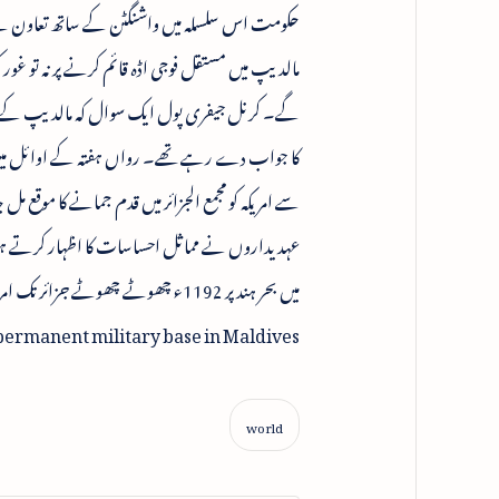
حکومت اس سلسلہ میں واشنگٹن کے ساتھ تعاون سے مت
مالدیپ میں مستقل فوجی اڈہ قائم کرنے پر نہ تو غور ک
گے۔ کرنل جیفری پول ایک سوال کہ مالدیپ کے نئے 
کا جواب دے رہے تھے۔ رواں ہفتہ کے اوائل میں 
سے امریکہ کو مجمع الجزائر میں قدم جمانے کا موقع 
عہدیداروں نے مماثل احساسات کا اظہار کرتے ہوئے
میں بحر ہند پر 1192ء چھوٹے چھوٹے جزائر تک امریکہ کو رسائی حاصل ہوجانے کا اندیشہ ہے۔
 permanent military base in Maldives