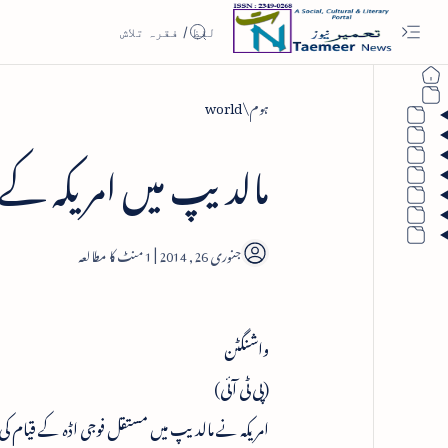
ہوم
world
مالدیپ میں امریکہ کے 
1
واشنگٹن
(پی ٹی آئی)
امریکہ نے مالدیپ میں مستقل فوجی اڈہ کے قیام کی ق