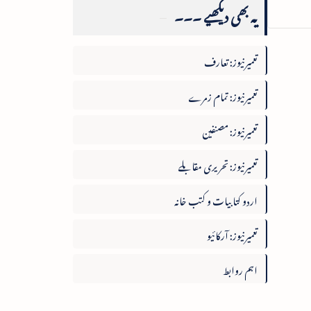
یہ بھی دیکھیے ۔۔۔
تعمیرنیوز: تعارف
تعمیرنیوز: تمام زمرے
تعمیرنیوز: مصنفین
تعمیرنیوز: تحریری مقابلے
اردو کتابیات و کتب خانہ
تعمیرنیوز: آرکائیو
اہم روابط