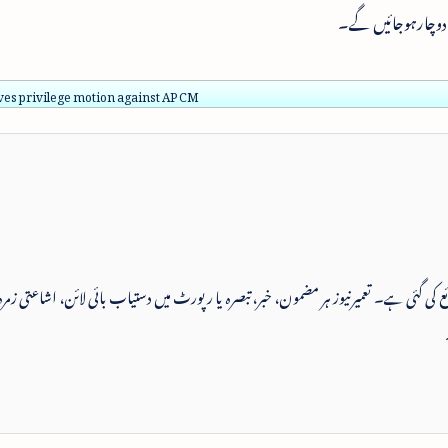
 دوچارہوجائیں گے۔
es privilege motion against AP CM
 شائع کی گئی ہے۔ تعمیرنیوز ہر مضمون، خبر، تبصرہ یا رپورٹ میں دستیاب بائی لائن، اشاعتی زمرہ