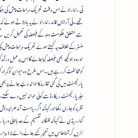
ٹی راماراؤنے اس وقت تحریک مراعات پیش کی جبکہ 
سے متعلق حکومت ہندکے فیصلہ کی تعمیل کریں گے
منسٹرکے خلاف یہ کہتے ہوئے تحریک مراعات پیش کی 
اوروہ جوکچھ بھی فیصلہ کیاجائے گااس پرعمل درآمدک
کومخالفت کررہے ہیں۔اس طرح وہ ایوان کوگمراہ ک
پارلیمنٹ میں کی گئی تقاریرکاحوالہ دئیے جانے پر
بغیرپارلیمنٹ ریکارڈسے کوئی حوالہ نہیں دے سک
تقریرکوجاری رکھااورکہاکہ اگرریاست آندھراپردیش کی
کمارریڈی نے کہاکہ تلنگانہ تقسیم کے بعدبالائی د