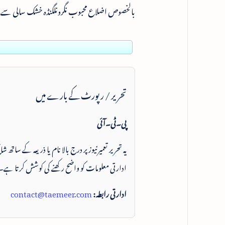
بالخصوص اضلاع محبوب نگرونلگنڈہ خشک سالی سے
تحریر / رپورٹ کے بارے میں
پی۔ٹی۔آئی
یہ تحریر تعمیرنیوز پر درج بالا نام یا ذریعہ کے ساتھ
ادارتی معلومات کو واضح رکھنے کی کوشش کرتا ہے۔
ادارتی رابطہ:
contact@taemeer.com