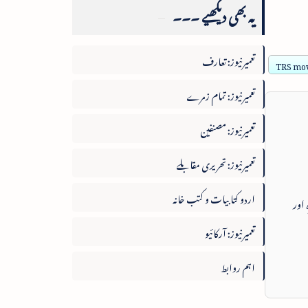
یہ بھی دیکھیے ۔۔۔
تعمیرنیوز: تعارف
TRS mov
تعمیرنیوز: تمام زمرے
تعمیرنیوز: مصنفین
تعمیرنیوز: تحریری مقابلے
اردو کتابیات و کتب خانہ
 اور
تعمیرنیوز: آرکائیو
اہم روابط