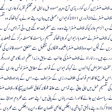
چیف منسٹراین کرن کمارریڈی آج دوپہرمسودہ بل پراپنی غیرمختتم تقریرکوجاری رکھ
تھے۔ٹی آرایس قائدراماراؤ نے یہ یادلاتے ہوئے کہ چیف منسٹرنے20فروری 2011کوایوان اسمبلی میں بیان دیتے ہوئے یہ 
۔یہ الزام عائدکیاکہ چیف منسٹراپنے وعدہ سے منحرف ہوگئے ہیں۔ٹی آرایس رکن 
کہ چیف منسٹرنے متعددبارایوان کوبتایاتھاکہ تقسیم ریاست کامسئلہ مرکز کے فیصلہ پ
ریں گے لیکن اب وہ(چیف منسٹر)علیحدہ تلنگانہ کی تشکیل سے متعلق مسودہ قانون کی 
ررہے ہیں۔راماراؤ نے چیف منسٹرکی جانب سے سابق وزیراعظم اندرگاندھی اوردیگر
بھی سخت اعتراض کیاانہوں نے کہاکہ ایوان کے قواعد کے مطابق منسٹرنوٹس جاری کئے
تے۔اس طرح کااقدام قواعد کی خلاف ورزی کے مترادف ہے۔اس کے باوجودچیف منسٹ
 تقسیم عمل میں لائی جاتی ہے تواس سے علاقہ تلنگانہ کوکافی نقصان پہنچے گا۔چیف منس
ریائے ریاست بن جائے گااوراسے دریاؤں کے پانی میں اپنے حصہ سے محروم ہوناپڑے گ
ازیں کرشناطاس میں تعمیرکئے جانے والے12ہزار700کروڑروپئے مالیتی آبپاشی پراجکٹس کابھی نقصان ہوگا۔ان پراجکٹس سے محرو