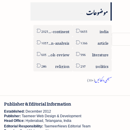
موضوعات
sub-continent
india
column-analysis
article
book-review
literature
religion
politics
Publisher & Editorial Information
Established:
December 2012
Publisher:
Taemeer Web Design & Development
Head Office:
Hyderabad, Telangana, India
Editorial Responsibility:
TaemeerNews Editorial Team