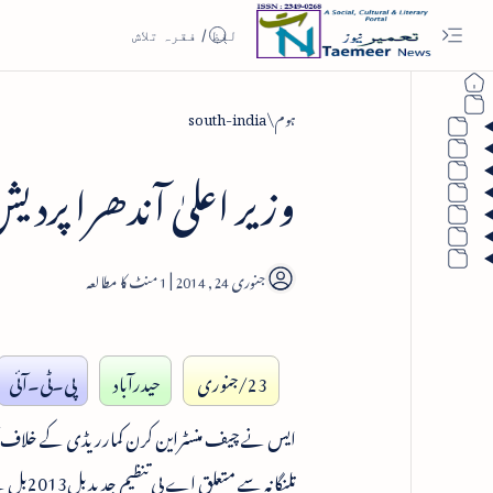
ہوم
south-india
وزیر اعلیٰ آندھرا پرد
1
23/جنوری
حیدرآباد
پی۔ٹی۔آئی
ایس نے چیف منسٹراین کرن کمارریڈی کے خلاف آج 
تلنگان