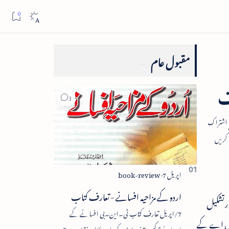
مقبول عام
ت
اردو کے مزاحیہ افسانے - تعارف کتاب
ورتشکیل
7/اپریل تعارف کتاب ٹی۔این۔بی افسانے کے
 ایم ایل اے کے
اجزائے ترکیبی یعنی پلاٹ، کردار، مکالمہ، نقطۂ عروج،