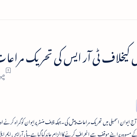
یش کیخلاف ٹی آر ایس کی تحریک مراعا
ایوان اسمبلی میں تحریک مراعات پیش کی۔جبکہ چیف منسٹرپرایوان کوگمراہ کرنے ا
ہ سے متعلق اے پی تنظیم جدیدبل2013بل کے مسودہ پراپنے موقف سے انحراف کرنے کاالزام عائدکیاگیاہے۔ٹی آرایس