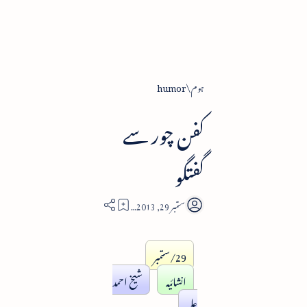
ہوم
humor
کفن چور سے
گفتگو
10
29/ستمبر
انشائیہ
شیخ احمد
علی