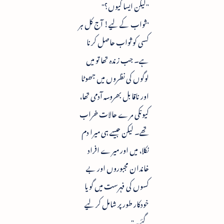
"لیکن ایسا کیوں؟"
"ثواب کے لیے! آج کل ہر
کسی کو ثواب حاصل کرنا
ہے۔ جب زندہ تھا تو میں
لوگوں کی نظروں میں جھوٹا
اور ناقابل بھروسہ آدمی تھا،
کیونکی مرے حالات خراب
تھے۔ لیکن جیسے ہی میرا دم
نکلا، میں اور میرے افراد
خاندان مجبوروں اور بے
کسوں کی فہرست میں گویا
خودکار طور پر شامل کر لیے
گئے۔"