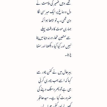
تھے، وہیں ضمیر کی ملامت نے
دل و دماغ پر ایک مہر سی لگا
دی تھی۔ یہ تو اچھا ہوا کہ
ہماری موت کا وقت پہلے
سے متعین تھا، ورنہ دنیا میں پتا
نہیں اور کیا کیا دیکھنا اور سننا
پڑتا۔
بہرحال میں نے کفن چور سے
کہا کہ اسے جب چوری کرنی
ہی ہے تو پھر دستک دینے کی
ضرورت کیا ہے۔ سیدھا قبر
کھولے اور کفن چرا لے۔