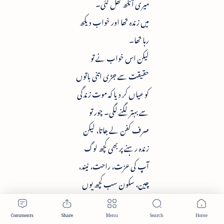
میری آنکھ کھل گئی۔
میں زندہ تھا اور خواب دیکھ
رہا تھا۔
لیکن اس خواب نے تو
حقیقت سے جڑی اتنی باتوں
کو عیاں کر دیا کہ موت زندگی
سے بہتر لگنے لگی۔ چور تو
صرف کفن لے جاتا، لیکن
زندہ رہنے پر بھی کچھ لوگ
آپ کی عزت، راحت، نیند،
چین، سکون سب کچھ یوں
آرام سے چھین لیتے ہیں کہ
انہیں اپنے اس ظلم کا