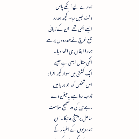
ہمارے لیے انکے پاس
وقت نہیں رہا۔ کچھ ہمدرد
ایسے بھی تھے، جن کے زبانی
جمع خرچ نے ہمدردوں پر سے
ہمارا ایقان ہی اٹھا دیا۔
انکی مثال ایسی ہے جیسے
ایک کشتی میں سوار کچھ افراد
اس شخص کو، جو دریا میں
ڈوب رہا ہے، یہ تیقن دے
رہے ہیں کی وہ صحیح سلامت
ساحل پر پہنچ جائیگا۔ ان
ہمدردیوں کے اظہار کے