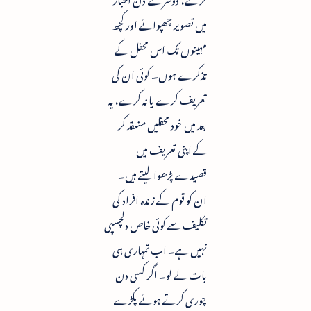
میں تصویر چھپوائے اور کچھ
مہینوں تک اس محفل کے
تذکرے ہوں۔ کوئی ان کی
تعریف کرے یا نہ کرے، یہ
بعد میں خود محفلیں منعقد کر
کے اپنی تعریف میں
قصیدے پڑھوا لیتے ہیں۔
ان کو قوم کے زندہ افراد کی
تکلیف سے کوئی خاص دلچسپی
نہیں ہے۔ اب تمہاری ہی
بات لے لو۔ اگر کسی دن
چوری کرتے ہوئے پکڑے