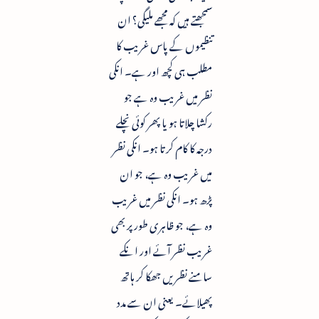
سمجھتے ہیں کہ مجھے ملیگی؟ ان
تنظیموں کے پاس غریب کا
مطلب ہی کچھ اور ہے۔ انکی
نظر میں غریب وہ ہے جو
رکشا چلاتا ہو یا پھر کوئی نچلے
درجہ کا کام کرتا ہو۔ انکی نظر
میں غریب وہ ہے، جو ان
پڑھ ہو۔ انکی نظر میں غریب
وہ ہے، جو ظاہری طور پر بھی
غریب نظر آئے اور انکے
سامنے نظریں جھکا کر ہاتھ
پھیلائے۔ یعنی ان سے مدد