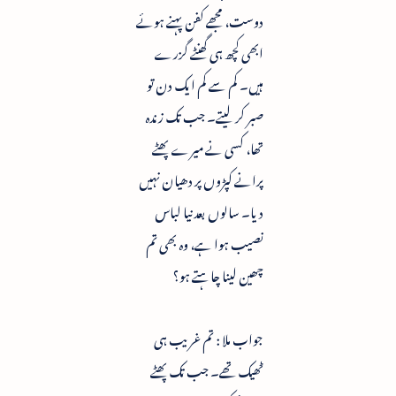
دوست، مجھے کفن پہنے ہوئے
ابھی کچھ ہی گھنٹے گزرے
ہیں۔ کم سے کم ایک دن تو
صبر کر لیتے۔ جب تک زندہ
تھا، کسی نے میرے پھٹے
پرانے کپڑوں پر دھیان نہیں
دیا۔ سالوں بعد نیا لباس
نصیب ہوا ہے، وہ بھی تم
چھین لینا چاہتے ہو؟
جواب ملا : تم غریب ہی
ٹھیک تھے۔ جب تک پھٹے