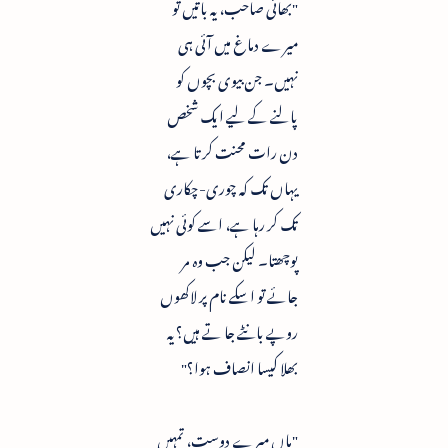
"بھائی صاحب، یہ باتیں تو
میرے دماغ میں آئی ہی
نہیں۔ جن بیوی بچوں کو
پالنے کے لیے ایک شخص
دن رات محنت کرتا ہے،
یہاں تک کہ چوری-چکاری
تک کر رہا ہے، اسے کوئی نہیں
پوچھتا۔ لیکن جب وہ مر
جائے تو اسکے نام پر لاکھوں
روپے بانٹے جا تے ہیں؟ یہ
بھلا کیسا انصاف ہوا؟"
"ہاں میرے دوست، تمہیں