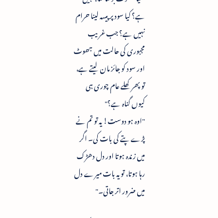
ہے؟ کیا سود پر پیسہ لینا حرام
نہیں ہے؟ جب غریب
مجبوری کی حالت میں جھوٹ
اور سود کو جائز مان لیتے ہے،
تو پھر کھلے عام چوری ہی
کیوں گناہ ہے؟"
"اوہ ہو دوست! یہ تو تم نے
پڑے پتے کی بات کی۔ اگر
میں زندہ ہوتا اور دل دھڑک
رہا ہوتا، تو یہ بات میرے دل
میں ضرور اتر جاتی۔"