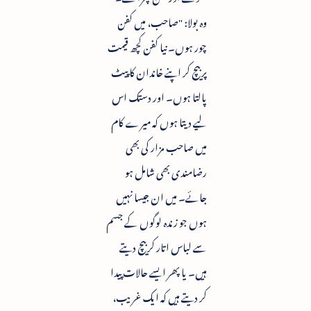
وہ بولا: "صاحب، میں کفن
چور ہوں۔ نیا کفن کچھ قیمت
پر بیچ کر اپنے خاندان کا پیٹ
پالتا ہوں۔ اور دستک اس
لیے دیتا ہوں کہ میرے کام
میں صاحب مزار کی بھی
رضامندی بھی شامل ہو
جائے۔ میں ان جیسا نہیں
ہوں جو زندہ لوگوں کے جسم
سے لباس اتار کر بیچ دیتے
ہیں۔ یا پھر ایسے حالات پیدا
کر دیتے ہیں کہ ایک غریب،