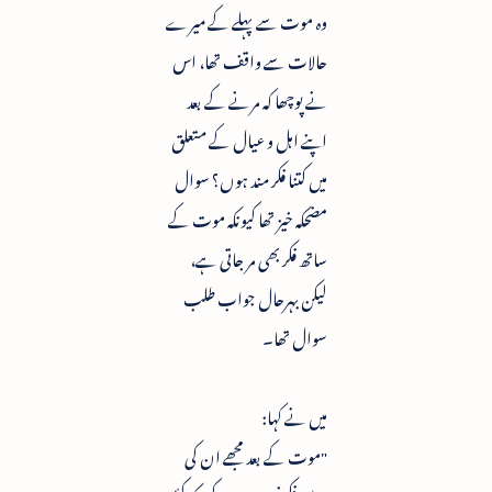
وہ موت سے پہلے کے میرے
حالات سے واقف تھا، اس
نے پوچھا کہ مرنے کے بعد
اپنے اہل و عیال کے متعلق
میں کتنا فکر مند ہوں؟ سوال
مضحکہ خیز تھا کیونکہ موت کے
ساتھ فکر بھی مر جاتی ہے،
لیکن بہرحال جواب طلب
سوال تھا۔
میں نے کہا:
"موت کے بعد مجھے ان کی