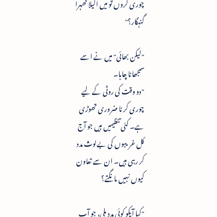
چوری کروں تو میں اکیلا ٹھہرا
گنہگار؟"
"لیکن بھائی" میں نے اسے
سمجھانا چاہا۔
"دو وقت کی روٹی کے لیے
چوری کرنا ضروری تھوڑی
ہے۔ کئی تنظیمیں ہیں جو آج
کل غریبوں کی بےلوث مدد
کر رہی ہیں۔ ان سے تعاون
کیوں نہیں مانگتے؟
"کیا آپکو کوئی مدد ملی، جو آپ