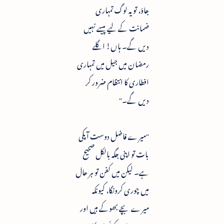
جاؤ، تو یہ لوگ تمہاری
ضمانت کے لیے پیسے نہیں
دیں گے۔ ہاں! اگلے
رمضان میں جیل میں تمہاری
افطاری کا انتظام ضرور کر
دیں گے۔"
"میرے فاضل دوست آپکی
بات تو اپنی جگہ بالکل صحیح
ہے۔ لیکن میں کفن تو ہر حال
میں چوری کرونگا، کیونکہ
میرے بچے بھوکے ہیں اور