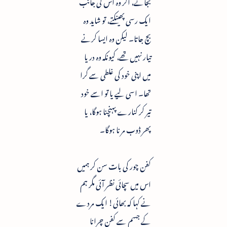
بجائے، اگر وہ اس کی جانب
ایک رسی پھینکتے، تو شاید وہ
بچ جاتا۔ لیکن وہ ایسا کرنے
تیار نہیں تھے، کیونکہ وہ دریا
میں اپنی خود کی غلطی سے گرا
تھا۔ اسی لیے یا تو اسے خود
تیر کر کنارے پہنچنا ہوگا، یا
پھر ڈوب مرنا ہوگا۔
کفن چور کی بات سن کر ہمیں
اس میں سچائی نظر آئی مگر ہم
نے کہا کہ بھائی! ایک مردے
کے جسم سے کفن چرانا