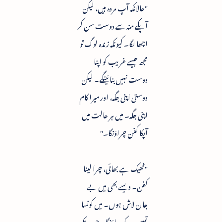
"حالانکہ آپ مردہ ہیں، لیکن
آپکے منہ سے دوست سن کر
اچھا لگا۔ کیونکہ زندہ لوگ تو
مجھ جیسے غریب کو اپنا
دوست نہیں بنائینگے۔ لیکن
دوستی اپنی جگہ، اور میرا کام
اپنی جگہ۔ میں ہر حالت میں
آپکا کفن چراؤنگا۔"
"ٹھیک ہے بھائی، چرا لینا
کفن۔ ویسے بھی میں بے
جان لاش ہوں۔ میں کونسا
تمہیں روک پاؤنگا۔ جب تک