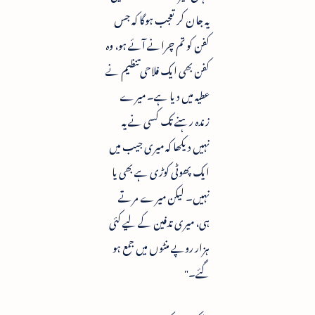
یہ جان کر تعجب ہوگا کہ جس
کفن کو تم چرانے آئے ہو، وہ
کفن بھی ایک فلاحی تنظیم نے
عطیہ میں دیا ہے۔ میرے
زندہ رہنے تک کسی نے یہ
نہیں دیکھا کہ میری جیب میں
ایک پھوٹی کوڑی ہے بھی یا
نہیں۔ لیکن میرے مرتے
ہی، میری تدفین کے لیے کئی
ہزار روپے منٹوں میں جمع ہو
گئے۔"