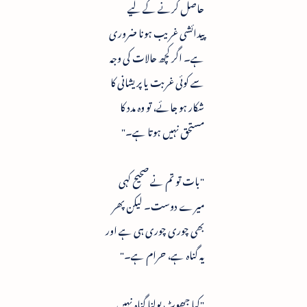
حاصل کرنے کے لیے
پیدائشی غریب ہونا ضروری
ہے۔ اگر کچھ حالات کی وجہ
سے کوئی غربت یا پریشانی کا
شکار ہو جائے، تو وہ مدد کا
مستحق نہیں ہوتا ہے۔"
"بات تو تم نے صحیح کہی
میرے دوست۔ لیکن پھر
بھی چوری چوری ہی ہے اور
یہ گناہ ہے، حرام ہے۔"
"کیا جھوٹ بولنا گناہ نہیں