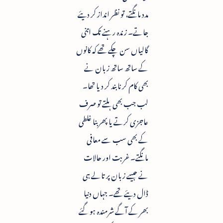
مدد مانگتے، تو نظر انداز کر دیئے
جاتے۔ زندہ رہنے تک اتنی
گالیاں سن چکے تھے کہ کانوں
کے ساتھ ساتھ زبان نے
بھی کام کرنا بند کر دیا تھا۔
لب جب بھی ہلتے تو صرف
عاجزی کرتے یا پھر بنا غلطی
کے بھی سب سے معافی
مانگتے۔ غربت اور حالات
نے جیسے زبان پر تالے ہی
ڈال دیئے تھے۔ جہاں دنیا
بھر کے آگے شرمندہ ہو گئے