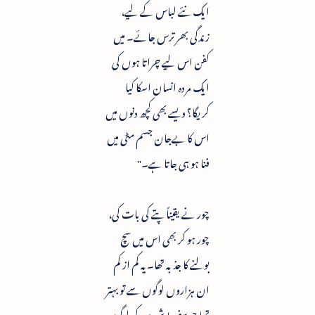
ایک نئے لباس کے لیے،
زندگی بھر ترس جائے۔ میں
کفن اس لیے چراتا ہوں کی
ایک مردہ انسان اسکا کیا
کریگا؟ ویسے بھی کچھ دنوں میں
اس کا بےجان جسم مٹی میں
فنا ہو ہی جاتا ہے۔"
چور نے یقیناً پتے کی بات کی،
چور ہو کر بھی اس میں سچ
بولنے کا جذبہ تھا۔ یہ کم از کم
ان ہزاروں لوگوں سے تو بہتر
تھا جو سفید پوش بن کر لوگوں