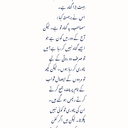
بہت بڑا گناہ ہے۔
اس نے برجستہ کہا :
"صاحب، یہ گناہ تو ہے۔ لیکن
آج کے دور میں کون ہے جو
ایسے گناہ نہیں کر رہا ہے؟ میں
تو صرف دو روٹی کے لیے
چوری کر رہا ہوں۔ لیکن کچھ
تو مردوں کے ایصال ثواب
کے نام پر چندہ جمع کرتے
کرتے رئیس ہو گئے ہیں۔
ان کی چوری تو کوئی نہیں
پکڑتا۔ لیکن میں اگر کفن