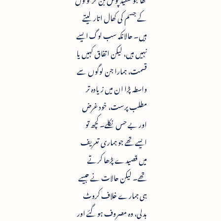
کے جسم کی کھال اتار لیتے
ہیں۔ حالانکہ سب لوگ ایسے
نہیں ہیں، لیکن اتفاق کہیں یا
قسمت، ہمارا جن لوگوں سے
واسطہ پڑا ان میں زیادہ تر
مطلب پرست، خود غرض
اور بے حس نکلے۔ کچھ تو
ایسے تھے جو ہماری تعریف
میں قصیدے پڑھا کرتے
تھے۔ لیکن حالات نے جیسے
ہی ہمارے خلاف کروٹ
بدلی، وہ مصروف ہو گئے اور