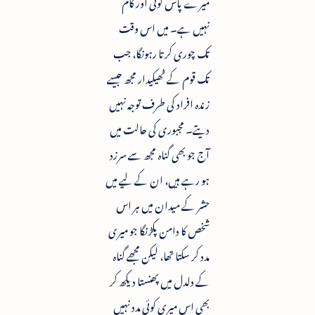
میرے پاس کوئی اور کام
نہیں ہے۔ میں اس وقت
تک چوری کرتا رہونگا، جب
تک قوم کے ٹھیکیدار مجھ جیسے
زندہ افراد کی طرف توجہ نہیں
دیتے۔ مجبوری کی حالت میں
آج جو بھی گناہ مجھ سے سرزد
ہو رہے ہیں، ان کے لیے میں
حشر کے میدان میں ہر اس
شخص کا دامن پکڑنگا جو میری
مدد کر سکتا تھا، لیکن مجھے گناہ
کے دلدل میں پھنستا دیکھ کر
بھی اس میری کوئی مدد نہیں