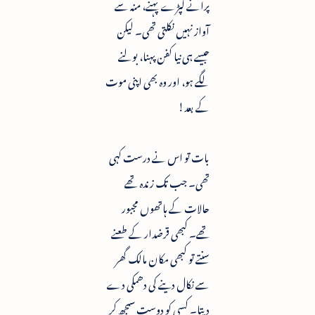
پرانے کپڑے پہنے، منہ سے
آواز نہیں نکلتی تھی۔ لیکن
جیسے ہی نیا کفن پہنا، بولنے
لگے ہو، اور وہ بھی اپنی موت
کے بعد!
بات تو اس نے درست کہی
تھی۔ جب تک زندہ تھے
حالات کے ہاتھوں مجبور
تھے۔ کبھی قرضدار کے طعنے
سنتے تو کبھی مکان مالک گھر
سے نکال دینے کی دھمکی دے
دیتا۔ کسی کو دوست سمجھ کر