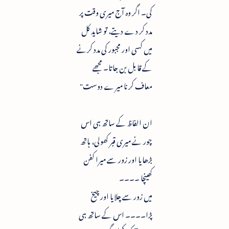
کی۔ اگر وہ آج میری وقت پر
مدد کر دے دیتے، تو شاید کل
میں کسی اور مجبور کی مدد کرنے
کے قابل بن جاتا۔ مجھے
معاف کرنا میرے دوست"
ان الفاظ کے ساتھ ہی اس
چور نے میری قبر کھولی، ہاتھ
بڑھایا اور زور سے میرا کفن
کھینچا ۔۔۔۔
میں زور سے چلایا اور چیخ
پڑا۔۔۔۔ اس کے ساتھ ہی