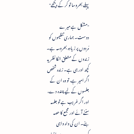
پہلے بھروسا تو کر کے دیکھے"
"مشکل ہے میرے
دوست۔ ہماری تنظیموں کو
مُردوں پر زیادہ بھروسہ ہے۔
زندوں کے متعلق انکا نظریہ
کچھ اور ہی ہے۔ زندہ شخص
اگر امیر ہے، تو وہ ان کے
جلسوں کے لیے چندہ دے،
اور اگر غریب ہے تو جلسہ
سننے آئے اور مجمع کا حصہ
بنے۔ ان کی واہ واہی
کرے، دوسرے دن اخبار