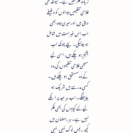
زیادہ فکر نہیں ہے۔ کیونکہ کئی
فلاحی تنظیمیں بیواؤں کو وظیفے
دیتی ہیں اور میری بیوہ بھی
اب اس فہرست میں شامل
ہو جائیگی۔ بچے چونکہ اب
یتیم ہو چکے ہیں، اسی لیے
سبھی فلاحی تنظیموں کی مدد
کے وہ مستحق ہو چکے ہیں۔
کسی مدرسے میں شریک ہو
جایئنگے۔ اب ہر عید پر انکے
لیے نئے کپڑوں کی بھی فکر
نہیں ہے۔ ہر رمضان میں
کچھ رئیس لوگ لمبی-لمبی