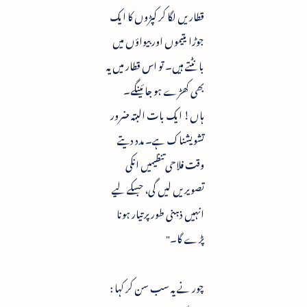
قطاریں لگا کر کپڑوں کا ایک
جوڑا یتیموں اور بیواؤں میں
بانٹتے ہیں۔ تو اس قطار میں یہ
بھی کھڑے ہو جائینگے۔
ہاں! ایک بات البتہ ضرور
تشویشناک ہے۔ مدد دیتے
وقت فلاحی تنظیمیں انکی
تصویریں لیں گی، جسکے لیے
انہیں ذہنی طور پر تیار ہونا
پڑے گا۔"
چور نے یہ سب سن کر کہا :