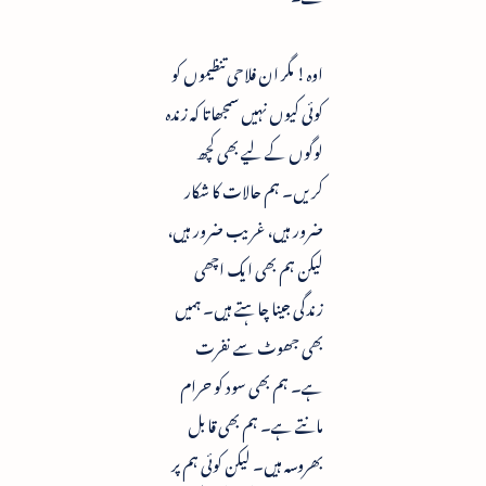
اوہ! مگر ان فلاحی تنظیموں کو
کوئی کیوں نہیں سمجھاتا کہ زندہ
لوگوں کے لیے بھی کچھ
کریں۔ ہم حالات کا شکار
ضرور ہیں، غریب ضرور ہیں،
لیکن ہم بھی ایک اچھی
زندگی جینا چاہتے ہیں۔ ہمیں
بھی جھوٹ سے نفرت
ہے۔ ہم بھی سود کو حرام
مانتے ہے۔ ہم بھی قابل
بھروسہ ہیں۔ لیکن کوئی ہم پر