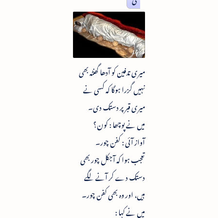
میری تدفین کو آدھا گھنٹہ بھی
نہیں گزرا ہوگا کہ کسی نے
میری قبر پر دستک دی۔
میں نے پوچھا : کون؟
آواز آئی : کفن چور۔
تعجب ہوا کہ آجکل چور بھی
دستک دے کر آنے لگے
ہیں، اور وہ بھی کفن چور۔
میں نے کہا :