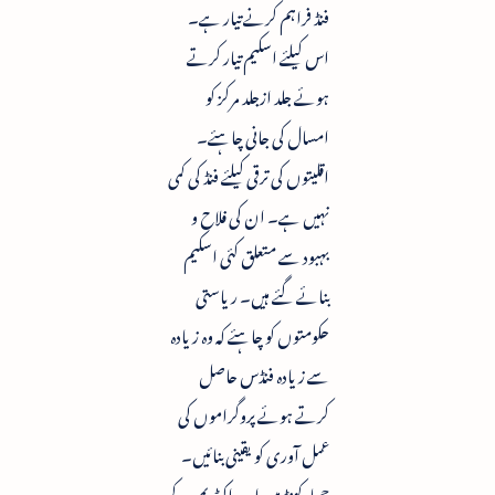
فنڈ فراہم کرنے تیار ہے۔
اس کیلئے اسکیم تیار کرتے
ہوئے جلد ازجلد مرکز کو
امسال کی جانی چاہئے۔
اقلیتوں کی ترقی کیلئے فنڈ کی کمی
نہیں ہے۔ ان کی فلاح و
بہبود سے متعلق کئی اسکیم
بنائے گئے ہیں۔ ریاستی
حکومتوں کو چاہئے کہ وہ زیادہ
سے زیادہ فنڈس حاصل
کرتے ہوئے پروگراموں کی
عمل آوری کو یقینی بنائیں۔
جھارکھنڈ میں اردو اکیڈیمی کے