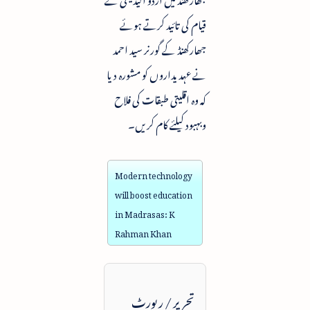
قیام کی تائید کرتے ہوئے
جھارکھنڈ کے گورنر سید احمد
نے عہدیداروں کو مشورہ دیا
کہ وہ اقلیتی طبقات کی فلاح
وبہبود کیلئے کام کریں۔
Modern technology
will boost education
in Madrasas: K
Rahman Khan
تحریر / رپورٹ