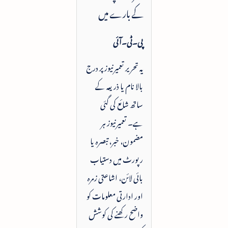
کے بارے میں
پی۔ٹی۔آئی
یہ تحریر تعمیرنیوز پر درج
بالا نام یا ذریعہ کے
ساتھ شائع کی گئی
ہے۔ تعمیرنیوز ہر
مضمون، خبر، تبصرہ یا
رپورٹ میں دستیاب
بائی لائن، اشاعتی زمرہ
اور ادارتی معلومات کو
واضح رکھنے کی کوشش