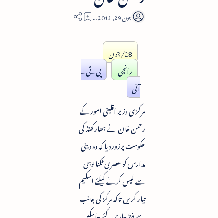
1
28/جون
رانچی
پی۔ٹی۔
آئی
مرکزی وزیر اقلیتی امور کے
رحمن خان نے جھارکھنڈ کی
حکومت پرزوردیا کہ وہ دینی
مدارس کو عصری ٹکنالوجی
سے لیس کرنے کیلئے اسکیم
تیار کریں تاکہ مرکز کی جانب
سے فنڈ جاری کئے جاسکیں۔