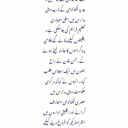
جدید ٹکنالوجی کے ذریعہ دینی
مدارس میں اعلیٰ معیاری
تعلیم فراہم کی جاسکتی ہے۔
اقلیتوں کیلئے بنائے گئے فلاحی
پروگراموں کا جائزہ لیتے ہوئے
کے رحمن خان نے راج
بھون میں ایک اجلاس طلب
کیا۔ انہوں نے کہاکہ مرکزی
حکومت دینی مدارس میں
عصری ٹکنالوجی متعارف
کرانے اور اقلیتی اداروں میں
انفراسٹرکچر کو فروغ دینے کیلئے