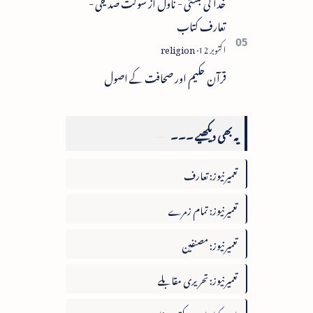
خدا کی بستی - ناول از شوکت صدیقی -
تعارف کتاب
قرآن حکیم اور صحافت کے اصول
یہ بھی دیکھیے ۔۔۔
تعمیرنیوز: تعارف
تعمیرنیوز: تمام زمرے
تعمیرنیوز: مصنفین
تعمیرنیوز: تحریری مقابلے