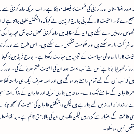
کہ صدر افغانستان حامد کرزئی کی قسمت کا فیصلہ ہوچکا ہے۔ اب امریکہ حامد کرزئی سے ر
ح دے گا۔ اسٹیٹ فار کے بانی جارج فریڈمین نے کہاکہ واشنگٹن بخوبی جانتاہے کہ ا
و ٹھوس رعایتیں دے سکتے ہیں ان کے مقابلہ میں حامد کرزئی محض زیبائش عہدیدار کی
ی مخلوط شراکت دار ہوسکتے ہیں اور حکومت تشکیل دے سکتے ہیں۔ اس طرح سے حامد کرزئ
 فار ادارہ عالمی سیاست کے تجزیہ میں مہارت رکھتا ہے۔ جارج فریڈ مین کا کہنا ہ
 قصور وار ٹھہرایا جاتاہے اس لئے اب بہت جلد ان کی اہمیت ختم ہوجائے گی۔ حامد ک
ں کہ اب ان کے لئے تمام راستے بند ہوگئے ہیں اور اب صرف ایک ہی راستہ کھلا ہو
ا پھر طالبان کے سامنے ٹیک دے۔ دوحہ میں جاری امریکہ اور طالبان کے مذاکرات ا
ے رازدارانہ انداز میں کئے جارہے ہیں لیکن واشنگٹن طالبان کی اہمیت کو سمجھ چکا 
وجی طاقت کے اعتبار سے کمزور ہیں لیکن ملک میں ان کی بالادستی قائم ہے۔ یہ افغانستا
تقبل نہیں ہوسکتا۔