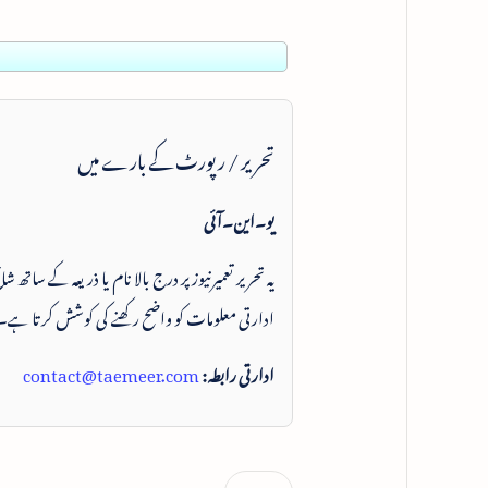
تحریر / رپورٹ کے بارے میں
یو۔این۔آئی
یہ تحریر تعمیرنیوز پر درج بالا نام یا ذریعہ کے ساتھ
ادارتی معلومات کو واضح رکھنے کی کوشش کرتا ہے۔
ادارتی رابطہ:
contact@taemeer.com