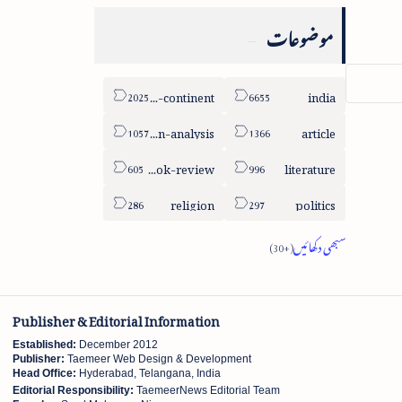
موضوعات
sub-continent
india
column-analysis
article
book-review
literature
religion
politics
Publisher & Editorial Information
Established:
December 2012
Publisher:
Taemeer Web Design & Development
Head Office:
Hyderabad, Telangana, India
Editorial Responsibility:
TaemeerNews Editorial Team