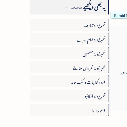
یہ بھی دیکھیے ۔۔۔
Hamid K
تعمیرنیوز: تعارف
تعمیرنیوز: تمام زمرے
تعمیرنیوز: مصنفین
تعمیرنیوز: تحریری مقابلے
 اور
اردو کتابیات و کتب خانہ
تعمیرنیوز: آرکائیو
اہم روابط