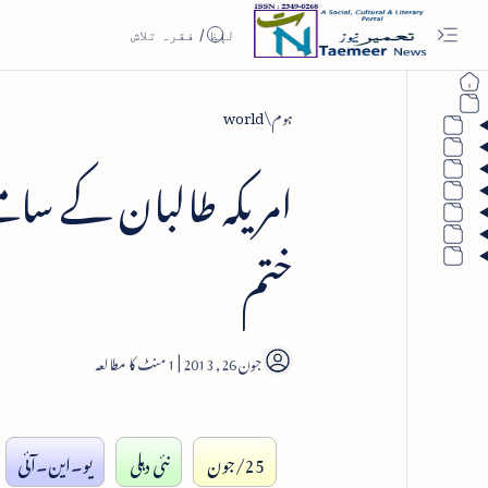
ہوم
world
امریکہ طالبان کے سامنے گ
ختم
1
25/جون
نئی دہلی
یو۔این۔آئی