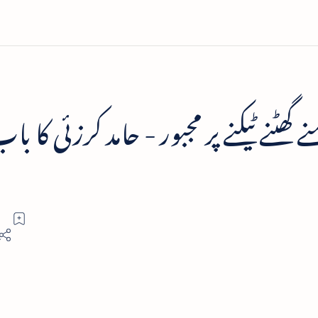
ھٹنے ٹیکنے پر مجبور - حامد کرزئی کا با