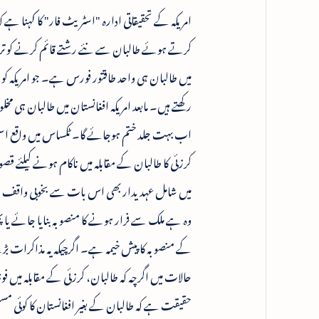
امریکہ کے تحقیقاتی ادارہ "اسٹریٹ فار" کا کہنا ہے 
کرتے ہوئے طالبان سے نئے رشتے قائم کرنے کو ترجی
میں طالبان ہی واحد طاقتور فورس ہے۔ جو امریکہ ک
رکھتے ہیں۔ مابعد امریکہ افغانستان میں طالبان ہ
اب بہت جلد ختم ہوجائے گا۔ ٹکساس میں واقع اسٹیٹ
کرزئی کا طالبان کے مقابلہ میں ناکام ہونے کیلئے
میں شامل عہدیدار بھی اس بات سے بخوبی واقف ہی
وہ ہے ملک سے فرار ہونے کا منصوبہ بنایا جائے ی
کے منصوبہ کا پیش خیمہ ہے۔ اگرچیکہ یہ مذاکرات بڑ
حالات میں اگرچہ کہ طالبان، کرزئی کے مقابلہ میں ف
حقیقت ہے کہ طالبان کے بغیر افغانستان کا کوئی مس