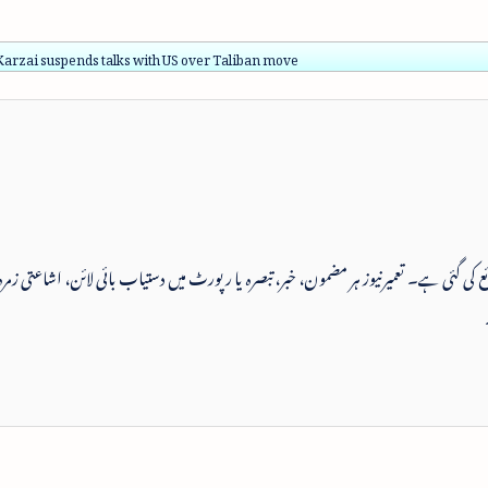
arzai suspends talks with US over Taliban move
 شائع کی گئی ہے۔ تعمیرنیوز ہر مضمون، خبر، تبصرہ یا رپورٹ میں دستیاب بائی لائن، اشاعتی زمرہ