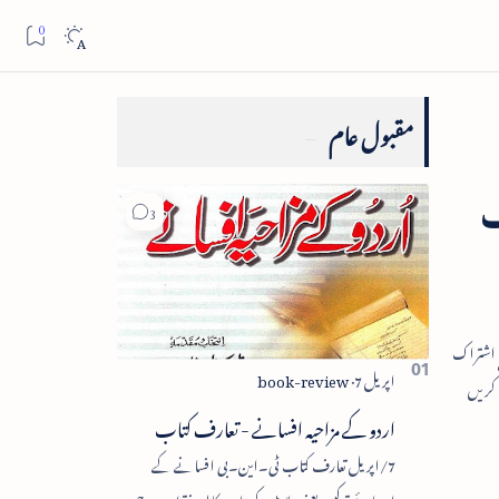
مقبول عام
ب
اردو کے مزاحیہ افسانے - تعارف کتاب
7/اپریل تعارف کتاب ٹی۔این۔بی افسانے کے
اجزائے ترکیبی یعنی پلاٹ، کردار، مکالمہ، نقطۂ عروج،