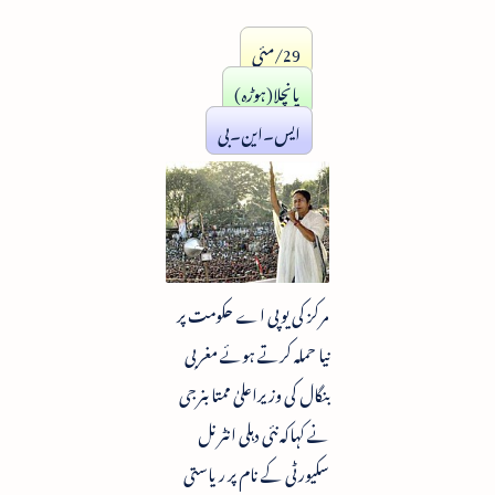
29/مئی
پانچلا(ہوڑہ)
ایس۔این۔بی
مرکز کی یوپی اے حکومت پر
نیا حملہ کرتے ہوئے مغربی
بنگال کی وزیراعلیٰ ممتا بنرجی
نے کہاکہ نئی دہلی انٹرنل
سکیورٹی کے نام پر ریاستی