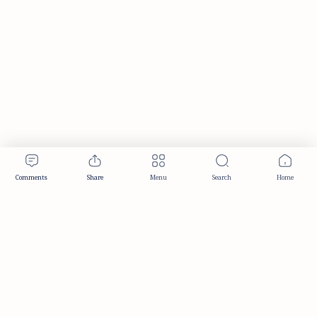
Publisher & Editorial Information
Established:
December 2012
Publisher:
Taemeer Web Design & Development
Head Office:
Hyderabad, Telangana, India
Editorial Responsibility:
TaemeerNews Editorial Team
Founder:
Syed Mukarram Niyaz
ISSN:
2349-0268
Location:
Hyderabad, Telangana, India