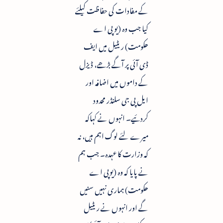
کے مفادات کی حفاظت کیلئے
کیا جب وہ (یو پی اے
حکومت) ریٹیل میں ایف
ڈی آئی پر آگے بڑھے، ڈیزل
کے داموں میں اضافہ اور
ایل پی جی سلنڈر محدود
کردئیے۔ انہوں نے کہاکہ
میرے لئے لوگ اہم ہیں، نہ
کہ وزارت کا عہدہ۔ جب ہم
نے پایا کہ وہ (یوپی اے
حکومت) ہماری نہیں سنیں
گے اور انہوں نے ریٹیل