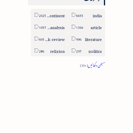
sub-continent
india
column-analysis
article
book-review
literature
religion
politics