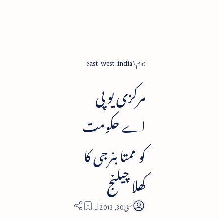
ہوم
east-west-india
مرکزی یو پی
اے حکومت
کو ممتا بنرجی کا
کھلا چیلنج
2