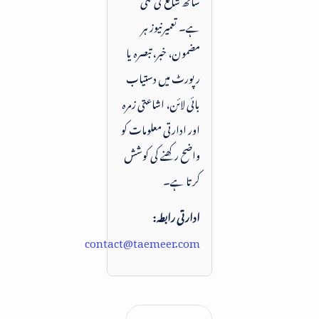
ہے۔ تعمیرنیوز ہر
مضمون، خبر، تبصرہ یا
رپورٹ میں دستیاب
بائی لائن، اشاعتی زمرہ
اور ادارتی معلومات کو
واضح رکھنے کی کوشش
کرتا ہے۔
ادارتی رابطہ:
contact@taemeer.com