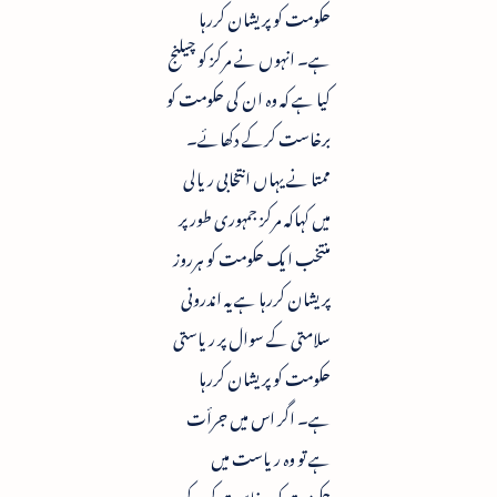
حکومت کو پریشان کررہا
ہے۔ انہوں نے مرکز کو چیلنج
کیا ہے کہ وہ ان کی حکومت کو
برخاست کرکے دکھائے۔
ممتا نے یہاں انتخابی ریالی
میں کہاکہ مرکز جمہوری طورپر
منتخب ایک حکومت کو ہرروز
پریشان کررہا ہے یہ اندرونی
سلامتی کے سوال پر ریاستی
حکومت کو پریشان کررہا
ہے۔ اگر اس میں جرأت
ہے تو وہ ریاست میں
حکومت کو برخاست کرکے