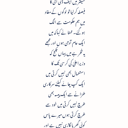
سیکٹر میں ایف ڈی آئی کا
فیصلہ کرلیا تو لوگوں کے مفاد
میں ہم حکومت سے الگ
ہوگئے۔ ممتا نے کہاکہ میں
ایک عام آدمی ہوں اور مجھے
یہ فخر ہے میں یہاں تکج کہ
وزیراعلیٰ کی کرسی تک کا
استعمال بھی نہیں کرتی میں
ایک کپ چائے کیلئے سرکاری
خزانے سے ایک پیسہ بھی
خرچ نہیں کرتی میں خود سے
خرچ کرتی ہوں میرے پاس
کوئی گھر یا گاڑی نہیں ہے اور