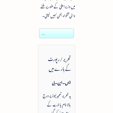
میں وزیراعلیٰ کے طورپر ملنے
والی تنخواہ بھی نہیں لیتی۔
--
تحریر / رپورٹ
کے بارے میں
ایس۔این۔بی
یہ تحریر تعمیرنیوز پر درج
بالا نام یا ذریعہ کے
ساتھ شائع کی گئی