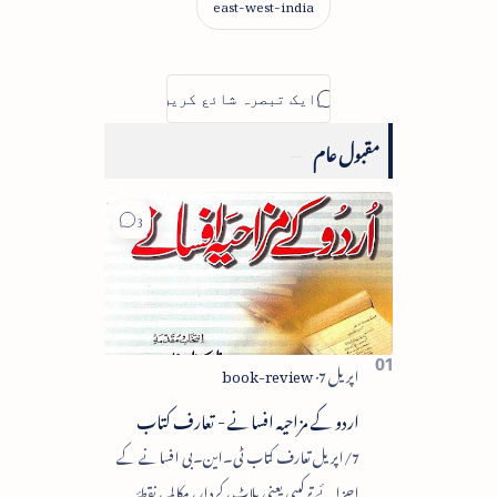
مقبول عام
اردو کے مزاحیہ افسانے - تعارف کتاب
7/اپریل تعارف کتاب ٹی۔این۔بی افسانے کے
اجزائے ترکیبی یعنی پلاٹ، کردار، مکالمہ، نقطۂ