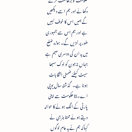
دکھائے اور ہم اسے دیکھیں
گے ہمیں اس کا خوف نہیں
ہے اور ہم اس سے جمہوری
طورپر لڑیں گے۔ ہوڑہ ضلع
میں یہ ان کی دوسری مہم ہے
جہاں 2جون کو لوک سبھا
سیٹ کیلئے ضمنی انتخابات
ہونا ہے۔ گذشتہ سال یوپی
اے۔II حکومت سے اپنی
پارٹی کے الگ ہونے کا حوالہ
دیتے ہوئے ممتا بنرجی نے
کہاکہ ہم نے یہ عام لوگوں