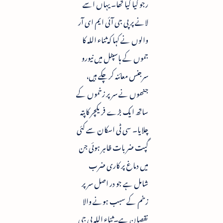
رجو کیا گیا تھا۔ یہاں اسے
لانے پر پی جی آئی ایم ای آر
والوں نے کہا کہ ثناء اللہ کا
جموں کے ہاسپٹل میں نیورو
سرجنس معائنہ کرچکے ہیں،
جنھوں نے سر پر زخموں کے
ساتھ ایک بڑے فریکچر کا پتہ
چلایا۔ سی ٹی اسکان سے کئی
گپت ضربات ظاہر ہوئی جن
میں دماغ پر کاری ضرب
شامل ہے جو در اصل سر پر
زخم کے سبب ہونے والا
نقصان ہے۔ ثناء اللہ پی جی