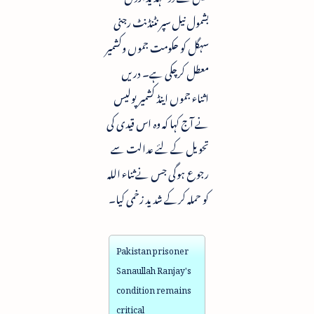
بشمول نیل سپرنٹنڈنٹ رجنی
سہگل کو حکومت جموں وکشمیر
معطل کرچکی ہے۔ دریں
اثناء جموں اینڈ کشمیر پولیس
نے آج کہا کہ وہ اس قیدی کی
تحویل کے لئے عدالت سے
رجوع ہوگی جس نے ثناء اللہ
کو حملہ کرکے شدید زخمی کیا۔
Pakistan prisoner
Sanaullah Ranjay's
condition remains
critical