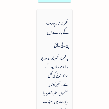
تحریر / رپورٹ
کے بارے میں
پی۔ٹی۔آئی
یہ تحریر تعمیرنیوز پر درج
بالا نام یا ذریعہ کے
ساتھ شائع کی گئی
ہے۔ تعمیرنیوز ہر
مضمون، خبر، تبصرہ یا
رپورٹ میں دستیاب