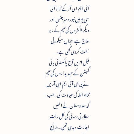
آئی ایم ای آرکے ٹراماآئی
سی یو میں نیورو سرجنس اور
دیگر ڈاکٹروں کی ٹیم کے زیر
علاج ہے، جہاں سیکورٹی
سخت کردی گئی ہے۔
قبل ازیں آج پاکستانی ہائی
کمیشن کے عہدیداروں کی ٹیم
نے پی جی آئی ایم ای آر میں
ثناء اللہ کی عیادت کی ، جب
کہ ہندوستان نے انھیں
سفارتی رسائی کی کل رات
اجازت دیدی تھی۔ ذرائع