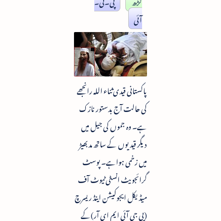
گڑھ
پی۔ٹی۔
آئی
پاکستانی قیدی ثناء اللہ رانجھے
کی حالت آج بدستور نازک
ہے۔ وہ جموں کی جیل میں
دیگر قیدیوں کے ساتھ مدبھیڑ
میں زخمی ہواہے۔ پوسٹ
گرائجویٹ انسٹی ٹیوٹ آف
میڈیکل ایجوکیشن اینڈ ریسرچ
(پی جی آئی ایم ای آر)کے