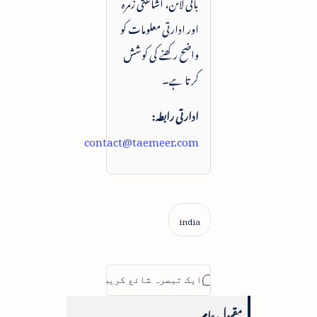
بائی لائن، اشاعتی زمرہ
اور ادارتی معلومات کو
واضح رکھنے کی کوشش
کرتا ہے۔
ادارتی رابطہ:
contact@taemeer.com
مقبول عام