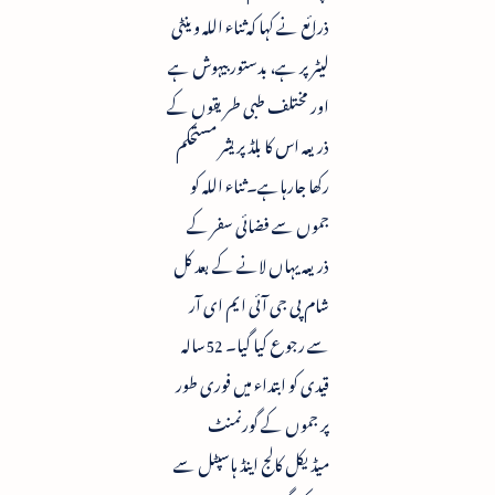
ذرائع نے کہا کہ ثناء اللہ وینٹی
لیٹر پر ہے، بدستور بیہوش ہے
اور مختلف طبی طریقوں کے
ذریعہ اس کا بلڈپریشر مستحکم
رکھا جارہاہے۔ ثناء اللہ کو
جموں سے فضائی سفر کے
ذریعہ یہاں لانے کے بعد کل
شام پی جی آئی ایم ای آر
سے رجوع کیا گیا۔ 52سالہ
قیدی کو ابتداء میں فوری طور
پر جموں کے گورنمنٹ
میڈیکل کالج اینڈ ہاسپٹل سے