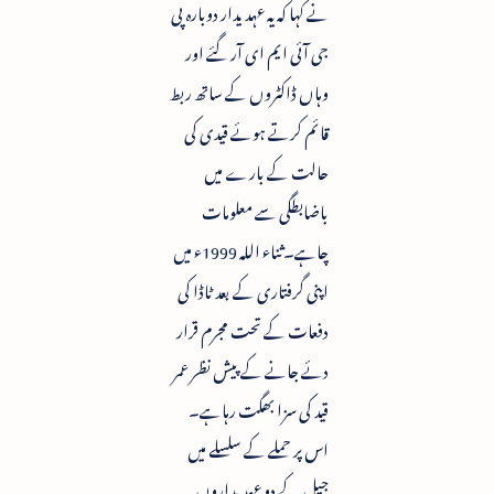
نے کہا کہ یہ عہدیدار دوبارہ پی
جی آئی ایم ای آر گئے اور
وہاں ڈاکٹروں کے ساتھ ربط
قائم کرتے ہوئے قیدی کی
حالت کے بارے میں
باضابطگی سے معلومات
چاہے۔ ثناء اللہ 1999ء میں
اپنی گرفتاری کے بعد ٹاڈا کی
دفعات کے تحت مجرم قرار
دئے جانے کے پیش نظر عمر
قید کی سزا بھگت رہاہے۔
اس پر حملے کے سلسلے میں
جیل کے دو عہدیداروں