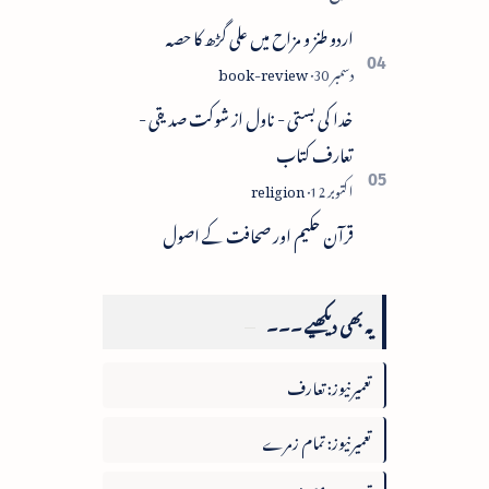
اردو طنز و مزاح میں علی گڑھ کا حصہ
خدا کی بستی - ناول از شوکت صدیقی -
تعارف کتاب
قرآن حکیم اور صحافت کے اصول
یہ بھی دیکھیے ۔۔۔
تعمیرنیوز: تعارف
تعمیرنیوز: تمام زمرے