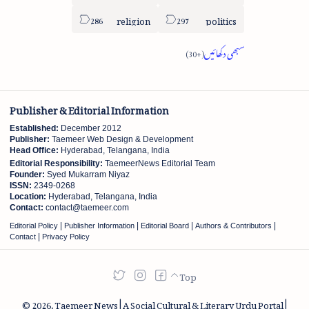
religion
politics
Publisher & Editorial Information
Established:
December 2012
Publisher:
Taemeer Web Design & Development
Head Office:
Hyderabad, Telangana, India
Editorial Responsibility:
TaemeerNews Editorial Team
Founder:
Syed Mukarram Niyaz
ISSN:
2349-0268
Location:
Hyderabad, Telangana, India
Contact:
contact@taemeer.com
|
|
|
|
Editorial Policy
Publisher Information
Editorial Board
Authors & Contributors
|
Contact
Privacy Policy
2026.
Taemeer News | A Social Cultural & Literary Urdu Portal |