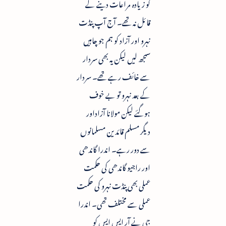
کو زیادہ مراعات دینے کے
قائل نہ تھے۔ آج آپ پنڈت
نہرو اور آزاد کو ہم جو چاہیں
سمجھ لیں لیکن یہ بھی سردار
سے خائف رہے تھے۔ سردار
کے بعد نہرو تو بے خوف
ہوگئے لیکن مولانا آزاداور
دیگر مسلم قائدین مسلمانوں
سے دور رہے۔ اندرا گاندھی
اور راجیو گاندھی کی حکمت
عملی بھی پنڈت نہرو کی حکمت
عملی سے مختلف تھی۔ اندرا
جی نے آر ایس ایس کو