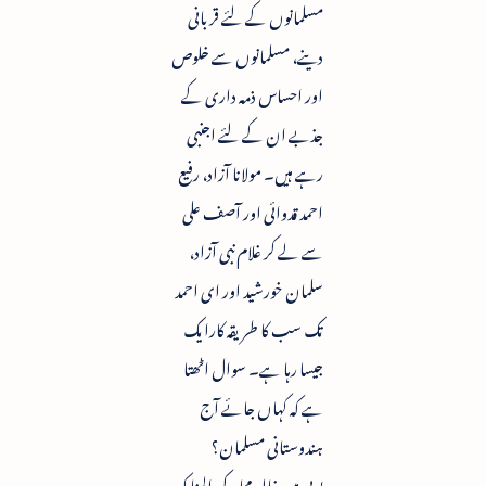
مسلمانوں کے لئے قربانی
دینے، مسلمانوں سے خلوص
اور احساس ذمہ داری کے
جذبے ان کے لئے اجنبی
رہے ہیں۔ مولانا آزاد، رفیع
احمد قدوائی اور آصف علی
سے لے کر غلام نبی آزاد،
سلمان خورشید اور ای احمد
تک سب کا طریقہ کارایک
جیسا رہا ہے۔ سوال اٹھتا
ہے کہ کہاں جائے آج
ہندوستانی مسلمان؟
یوپی میں خالد مجاہد کی المناک