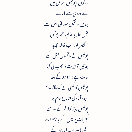
خانوں) پولیس تحویل میں
بے دردی سے مارے
جائیں۔ قتیل صدیقی اس سے
قبل جاوید عالم، محمد یونس
انجینئر اور اب خالد مجاہد
پولیس کے ہاتھوں قتل کئے
جائیں توحیرت و تعجب کی کیا
بات ہے؟ 9/11کے بعد
پولیس کا کسی نے کیابگاڑلیا؟
حیدرآباد کی شارع عام پر
پولیس ہیڈ کوارٹر کے سامنے
گجرات پولیس کے بدنام زمانہ
افسر (سہراب الدین کے