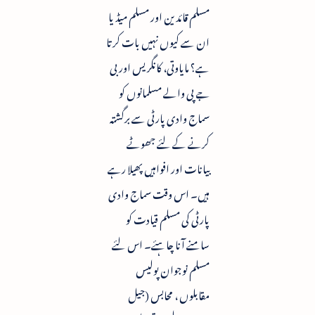
مسلم قائدین اور مسلم میڈیا
ان سے کیوں نہیں بات کرتا
ہے؟ مایاوتی، کانگریس اور بی
جے پی والے مسلمانوں کو
سماج وادی پارٹی سے برگشتہ
کرنے کے لئے جھوٹے
بیانات اور افواہیں پھیلا رہے
ہیں۔ اس وقت سماج وادی
پارٹی کی مسلم قیادت کو
سامنے آنا چاہئے۔ اس لئے
مسلم نوجوان پولیس
مقابلوں ، محابس (جیل