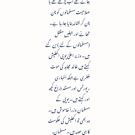
جاتے تھے اب پڑھے لکھے با
صلاحیت مسلمانوں کو چن
چن کر نشانہ بنایا جارہا ہے۔
تھانے اور جیلیں مقتل
(مسلمانوں کے لئے ) بن گئے
ہیں۔ وزیر اعلیٰ یو پی اکھلیش
کہتے ہیں خالد مجاہد کی موت
فطری ہے جبکہ اخباری
رپورٹس اور مستند ذرائع کچھ
اور کہتے ہیں۔ یو پی کے
مسلمان وزرأ خاموش ہیں۔
وہ بھی تو اکھلیش کی حکومت
کا ہی حصہ ہیں۔ مسلمان،