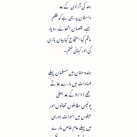
ہند کی آزادی کے بعد
داستان یہ رہی ہے کہ ظلم
سہے، نقصان اٹھائے، رویا،
ماتم کیا احتجاج کیا بیان بازی
کی اور کہانی ختم۔
ہندوستان میں مسلمان پہلے
فسادات میں مارے جاتے
تھے 9/11کے بعد جعلی
پولیس مقابلوں تھانوں اور
جیلوں میں اموات ہورہی
ہیں پہلے عام خاص مارے