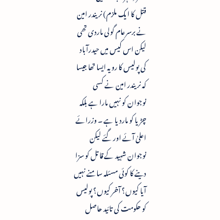
قتل کا ایک ملزم) نریندر امین
نے برسرعام گولی ماردی تھی
لیکن اس کیس میں حیدرآباد
کی پولیس کا رویہ ایسا تھا جیسا
کہ نریندر امین نے کسی
نوجوان کو نہیں مارا ہے بلکہ
چڑیا کو ماردیا ہے ۔ وزرائے
اعلیٰ آئے اور گئے لیکن
نوجوان شہید کے قاتل کو سزا
دینے کا کوئی مسئلہ سامنے نہیں
آیا کیوں؟ آخر کیوں؟ پولیس
کو حکومت کی تائید حاصل