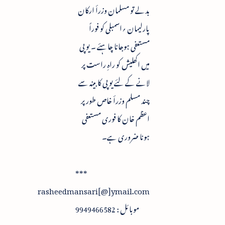
بدلے تو مسلمان وزرأ ارکان
پارلیمان ؍اسمبلی کو فوراً
مستعفی ہوجانا چاہئے ۔ یو پی
میں اکھلیش کو راہِ راست پر
لانے کے لئے یو پی کابینہ سے
چند مسلم وزرأ خاص طور پر
اعظم خان کا فوری مستعفی
ہونا ضروری ہے۔
***
rasheedmansari[@]ymail.com
موبائل : 9949466582