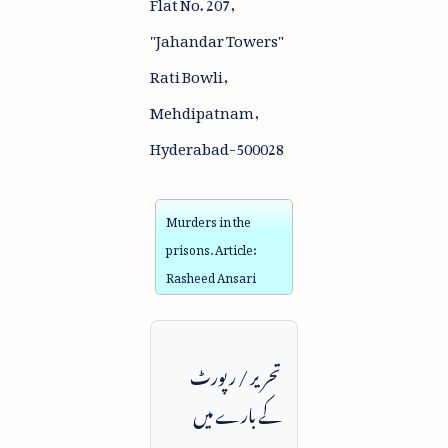
Flat No. 207,
"Jahandar Towers"
Rati Bowli,
Mehdipatnam,
Hyderabad-500028
Murders in the
prisons. Article:
Rasheed Ansari
تحریر / رپورٹ
کے بارے میں