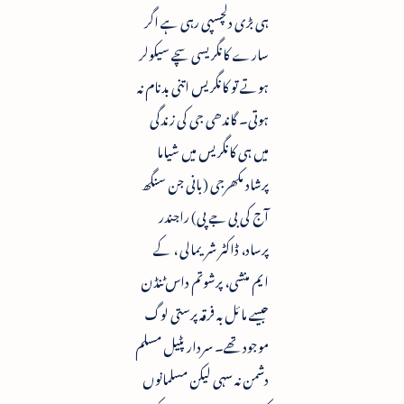
ہی بڑی دلچسپی رہی ہے اگر
سارے کانگریسی سچے سیکولر
ہوتے تو کانگریس اتنی بدنام نہ
ہوتی۔ گاندھی جی کی زندگی
میں ہی کانگریس میں شیاما
پرشاد مکھرجی (بانی جن سنگھ
آج کی بی جے پی) راجندر
پرساد، ڈاکٹر شریمالی ، کے
ایم منشی، پرشوتم داس ٹنڈن
جیسے مائل بہ فرقہ پرستی لوگ
موجود تھے۔ سردار پٹیل مسلم
دشمن نہ سہی لیکن مسلمانوں