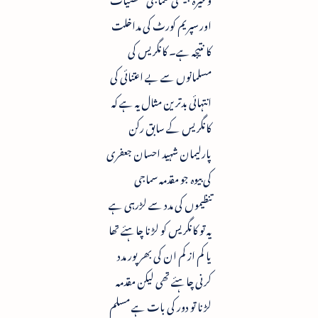
اور سپریم کورٹ کی مداخلت
کا نتیجہ ہے۔ کانگریس کی
مسلمانوں سے بے اعتنائی کی
انتہائی بدترین مثال یہ ہے کہ
کانگریس کے سابق رکن
پارلیمان شہید احسان جعفری
کی بیوہ جو مقدمہ سماجی
تنظیموں کی مدد سے لڑرہی ہے
یہ تو کانگریس کو لڑنا چاہئے تھا
یا کم از کم ان کی بھر پور مدد
کرنی چاہئے تھی لیکن مقدمہ
لڑنا تو دور کی بات ہے مسلم