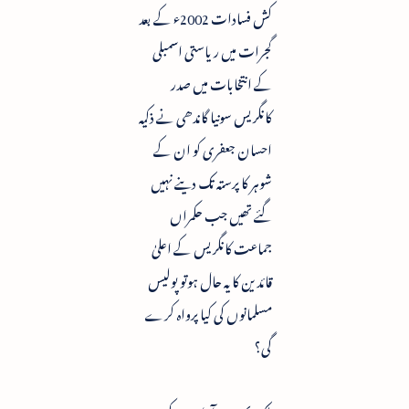
کش فسادات 2002ء کے بعد
گجرات میں ریاستی اسمبلی
کے انتخابات میں صدر
کانگریس سونیا گاندھی نے ذکیہ
احسان جعفری کو ان کے
شوہر کا پرستہ تک دینے نہیں
گئے تھیں جب حکمراں
جماعت کانگریس کے اعلیٰ
قائدین کا یہ حال ہوتو پولیس
مسلمانوں کی کیا پرواہ کرے
گی؟