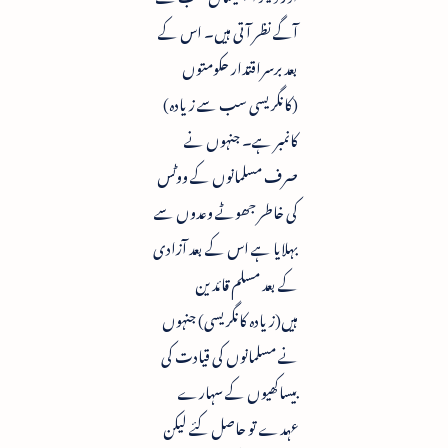
آگے نظر آتی ہیں۔ اس کے
بعد برسراقتدار حکومتوں
(کانگریسی سب سے زیادہ)
کانمبر ہے۔ جنہوں نے
صرف مسلمانوں کے ووٹس
کی خاطر جھوٹے وعدوں سے
بہلایا ہے اس کے بعد آزادی
کے بعد مسلم قائدین
ہیں(زیادہ کانگریسی) جنہوں
نے مسلمانوں کی قیادت کی
بیساکھیوں کے سہارے
عہدے تو حاصل کئے لیکن