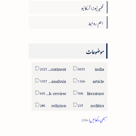
تعمیرنیوز: آرکائیو
اہم روابط
موضوعات
sub-continent
india
column-analysis
article
book-review
literature
religion
politics