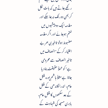
رکھے جاتے ہیں کہ بات نکل
کر بھی دور تک نہ جاسکے اور
مقدمہ ایک دو پیشیوں میں
ختم ہوجائے اور اگر مقدمہ
مضبوط ہوتو تاخیری حربے
اختیار کرکے "انصاف میں
تاخیر انصاف سے محرومی
ہے" کو عملاً حقیقت بنادیا
جاتا ہے مثلاً ہاشم پورہ قتل
عام، اندرا گاندھی کے قتل
کے بعد سکھوں کا قتل عام،
بابری مسجد کی شہادت کے