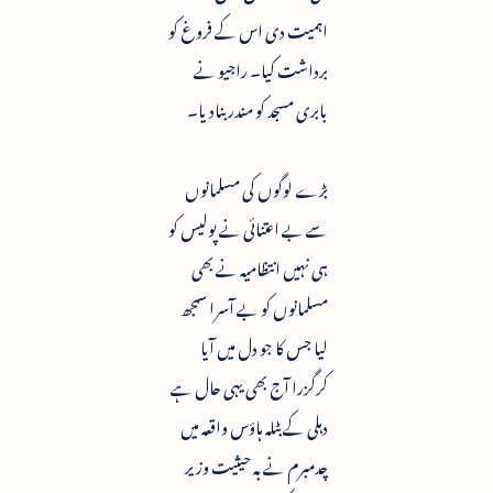
اہمیت دی اس کے فروغ کو
برداشت کیا۔ راجیو نے
بابری مسجد کو مندر بنادیا۔
بڑے لوگوں کی مسلمانوں
سے بے اعتنائی نے پولیس کو
ہی نہیں انتظامیہ نے بھی
مسلمانوں کو بے آسرا سمجھ
لیا جس کا جو دل میں آیا
کرگزرا آج بھی یہی حال ہے
دہلی کے بٹلہ ہاؤس واقعہ میں
چدمبرم نے بہ حیثیت وزیر