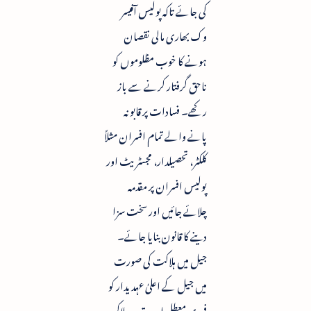
کی جائے تاکہ پولیس آفیسر
وک بھاری مالی نقصان
ہونے کا خوب مظلوموں کو
ناحق گرفتار کرنے سے باز
رکھے۔ فسادات پر قابو نہ
پانے والے تمام افسران مثلاً
کلکٹر، تحصیلدار، مجسٹریٹ اور
پولیس افسران پر مقدمہ
چلائے جائیں اور سخت سزا
دینے کا قانون بنایا جائے۔
جیل میں ہلاکت کی صورت
میں جیل کے اعلیٰ عہدیدار کو
فوری معطلی اور مقدمہ چلاکر