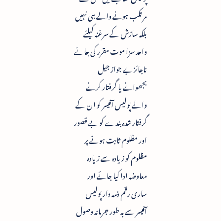
مرتکب ہونے والے ہی نہیں
بلکہ سازش کے سرغنہ کیلئے
واحد سزا موت مقرر کی جائے
ناجائز بے جواز جیل
بجھوانے یا گرفتار کرنے
والے پولیس آفیسر کو ان کے
گرفتار شدہ بندے کو بے قصور
اور مظلوم ثابت ہونے پر
مظلوم کو زیادہ سے زیادہ
معاوضہ ادا کیا جائے اور
ساری رقم ذمہ دار پولیس
آفیسر سے بہ طور جرمانہ وصول