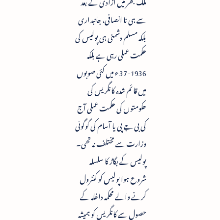
ملک بھر میں آزادی کے بعد
سے ہی نا انصافی، جانبداری
بلکہ مسلم دشمنی ہی پولیس کی
حکمت عملی رہی ہے بلکہ
1936-37 ء میں کئی صوبوں
میں قائم شدہ کانگریس کی
حکومتوں کی حکمت عملی آج
کی بی جے پی یا آسام کی گوگوئی
وزارت سے مختلف نہ تھی۔
پولیس کے بگاڑ کا سلسلہ
شروع ہوا پولیس کو کنٹرول
کرنے والے محکمہ داخلہ کے
حصول سے کانگریس کو ہمیشہ