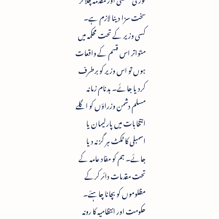
سخت سزا دینا لازم ہے۔
کسی وزیر کے تحت محکمہ میں
متواتر اس قسم کے واقعات
ہوں تو اس وزیر کو برطرف
کردیا جائے۔ بدنام زمانہ
مسلم دشمن وزراؤں کو اگلے
انتخابات میں پارلیمان یا
اسمبلی کا ٹکٹ ہر گز نہ دیا
جائے۔ ہم کو مفاد عامہ کے
تحت مقدمات دائر کرکے
مظلوموں کو بچانا چاہئے۔
حکومت اور انتظامیہ کا رونہ