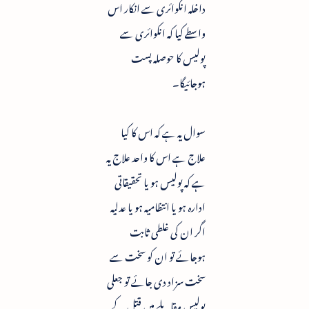
داخلہ انکوائری سے انکار اس
واسطے کیا کہ انکوائری سے
پولیس کا حوصلہ پست
ہوجائیگا۔
سوال یہ ہے کہ اس کا کیا
علاج ہے اس کا واحد علاج یہ
ہے کہ پولیس ہو یا تحقیقاتی
ادارہ ہو یا انتظامیہ ہو یا عدلیہ
اگر ان کی غلطی ثابت
ہوجائے تو ان کو سخت سے
سخت سزاد دی جائے تو جعلی
پولیس مقابلے میں قتل کے