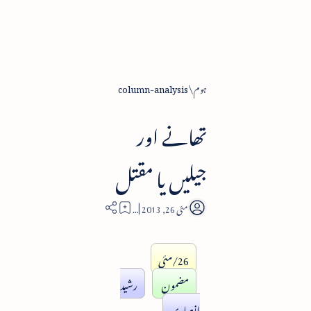
ہوم
column-analysis
تھانے اور
جیلیں یا مقتل
7
26/مئی
مضمون
رشید
انصاری