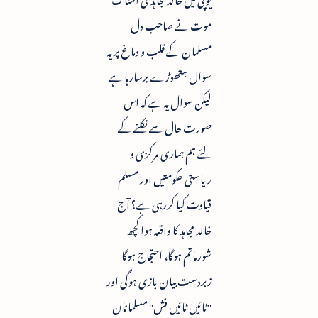
موت نے صاحب دل
مسلمان کے قلب و دماغ پر یہ
سوال ہتھوڑے برسارہا ہے
لیکن سوال یہ ہے کہ اس
صورت حال سے نکلنے کے
لئے ہم ہماری مرکزی و
ریاستی حکومتیں اور مسلم
قیادت کیا کررہی ہے؟ آج
خالد مجاہد کا واقعہ ہوا کچھ
شورماتم ہوگا، احتجاج ہوگا
زبردست بیان بازی ہوگی اور
"ٹائیں ٹائیں فش" مسلمانان