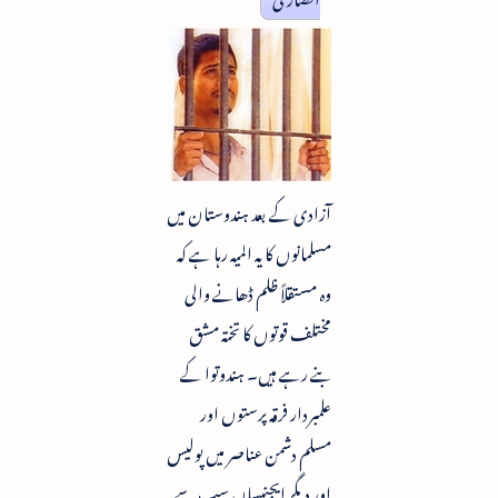
آزادی کے بعد ہندوستان میں
مسلمانوں کا یہ المیہ رہا ہے کہ
وہ مستقلاً ظلم ڈھانے والی
مختلف قوتوں کا تختہ مشق
بنے رہے ہیں۔ ہندوتوا کے
علمبردار فرقہ پرستوں اور
مسلم دشمن عناصر میں پولیس
اور دیگر ایجنیساں سب سے