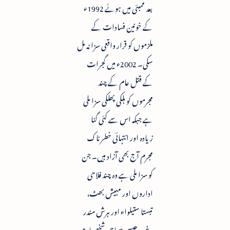
بعد ممبئی میں ہوئے 1992ء
کے خونین فسادات کے
ملزموں کو قرار واقعی سزا نہ مل
سکی۔ 2002ء میں گجرات
کے قتل عام کے چند
مجرموں کو ہلکی پھلکی سزا ملی
ہے جبکہ اس سے کئی گنا
زیادہ اور انتہائی خطرناک
مجرم آج بھی آزاد ہیں۔ جن
کو سزا ملی ہے وہ چند فلاحی
اداروں اور مہیش بھٹ،
تبستا ستیلواء اور ہرش مندر
وغیرہ جیسی سماجی شخصیات