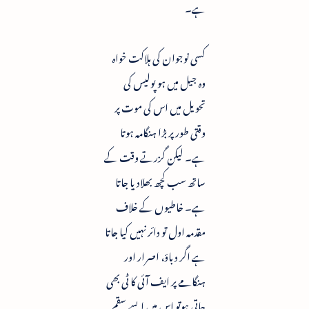
ہے۔
کسی نوجوان کی ہلاکت خواہ
وہ جیل میں ہو پولیس کی
تحویل میں اس کی موت پر
وقتی طور پر بڑا ہنگامہ ہوتا
ہے۔ لیکن گزرتے وقت کے
ساتھ سب کچھ بھلادیا جاتا
ہے۔ خاطیوں کے خلاف
مقدمہ اول تو دائر نہیں کیا جاتا
ہے اگر دباؤ، اصرار اور
ہنگامے پر ایف آئی کا ٹی بھی
جاتی ہوتو اس میں ایسے سقم