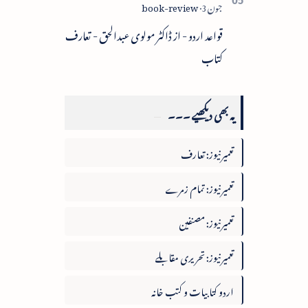
قواعد اردو - از ڈاکٹر مولوی عبدالحق - تعارف
کتاب
یہ بھی دیکھیے ۔۔۔
تعمیرنیوز: تعارف
تعمیرنیوز: تمام زمرے
تعمیرنیوز: مصنفین
تعمیرنیوز: تحریری مقابلے
اردو کتابیات و کتب خانہ