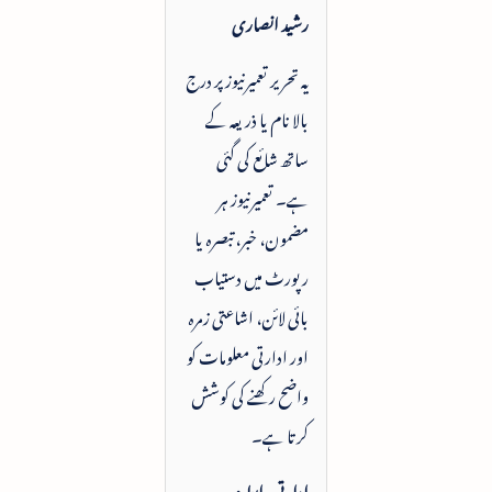
رشید انصاری
یہ تحریر تعمیرنیوز پر درج
بالا نام یا ذریعہ کے
ساتھ شائع کی گئی
ہے۔ تعمیرنیوز ہر
مضمون، خبر، تبصرہ یا
رپورٹ میں دستیاب
بائی لائن، اشاعتی زمرہ
اور ادارتی معلومات کو
واضح رکھنے کی کوشش
کرتا ہے۔
ادارتی رابطہ: