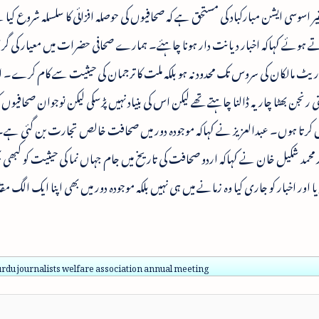
 اسوسی ایشن مبارکباد کی مستحق ہے کہ صحافیوں کی حوصلہ افزائی کا سلسلہ شروع کیا
 ہوئے کہاکہ اخبار دیانت دار ہونا چاہئے۔ ہمارے صحافی حضرات میں معیار کی گر
پوریٹ مالکان کی سروس تک محدود نہ ہو بلکہ ملت کا ترجمان کی حیثیت سے کام کرے۔
تی رنجن بھٹا چاریہ ڈالنا چاہتے تھے لیکن اس کی بنیاد نہیں پڑسکی لیکن نوجوان صحافیوں ک
باد پیش کرتا ہوں۔ عبدالعزیز نے کہاکہ موجودہ دور میں صحافت خالص تجارت بن گئی ہے۔
 اسوسی ایشن (BUJWA) کے صدر محمد شکیل خان نے کہاکہ اردو صحافت کی تاریخ میں جام جہاں نما کی حیثیت کو کبھی
 اخبار کو جاری کیا وہ زمانے میں ہی نہیں بلکہ موجودہ دور میں بھی اپنا ایک الگ مقا
rdu journalists welfare association annual meeting