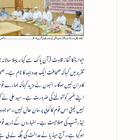
ایوارڈ کا آغاز تلاوت قرآن پاک سے کیا۔ پہلا سالا
تقریر میں کہاکہ صحافت ایک جدوجہد کا نام ہے۔ صحا
کامران نہیں ہوگا۔ انہوں نے مزید کہاکہ ہمارے قوم
اپنے ضمیر کو ٹٹولنے کی ضرورت ہے۔ سید علی نے 
نہیں لیتی اس قوم کا کوئی پرسان حال نہیں۔ موجو
لیڈرشپ کی صلاحیت ہے۔ اخباروں کے ذریعہ قوم تر
ہوگیا ہے۔ آج میڈیا نے عدالت کی جگہ لے لی ہے اور