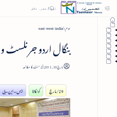
ہوم
east-west-india
بنگال اردو جرنلسٹ ویل
2
29/مارچ
کولکاتا
ایس۔این۔بی