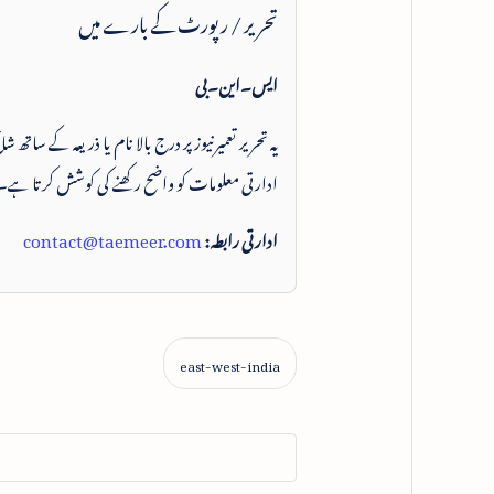
تحریر / رپورٹ کے بارے میں
ایس۔این۔بی
یہ تحریر تعمیرنیوز پر درج بالا نام یا ذریعہ کے ساتھ
ادارتی معلومات کو واضح رکھنے کی کوشش کرتا ہے۔
ادارتی رابطہ:
contact@taemeer.com