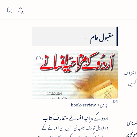
مقبول عام
اردو کے مزاحیہ افسانے - تعارف کتاب
ئبریری
7/اپریل تعارف کتاب ٹی۔این۔بی افسانے کے
قع پر
اجزائے ترکیبی یعنی پلاٹ، کردار، مکالمہ، نقطۂ عروج،