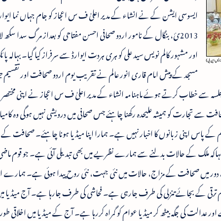
ایسوسی ایشن کے نے انشاء کے مدیر اعلیٰ ف س اعجاز کو جام جہاں نما ایوار
2013ئ، بنگال کے نامور اردو صحافی احسن مفتاحی کو بعداز مرگ سدا سکھ لا
اور مشہور کالم نویس سید علی کو ہری ہردت ایوارڈ سے سرفراز کیا گیا۔ بہالہ پائ
مسجد کے پیش امام قاری انور عالم نے تقریب یوم اردو صحافت اور تقسیم ج
نہ جلسہ سے خطاب کرتے ہوئے ماہنامہ انشاء کے مدیر اعلیٰ ف س اعجاز نے اپنی مختصر 
فت سے تجارت کو ہمیشہ علیحدہ رکھنا چاہئے جس صحافی میں درویشی نہیں ہوگی وہ کامی
 کے پاس اپنی زبانوں کا اخبار نہیں ہے۔ ہمارا اپنا میڈیا ہونا چاہئے۔ صحافت کے ذ
کہاکہ ملک کے حالات بدلنے سے ہمارے نظریے میں بھی تبدیلی آئی ہے۔ جو قوم ما
دہ دور میں صحافت کے مزاج، حالات میں نئی جہت، نئی روح پیدا ہوئی ہے۔ ہمارے ان
قی کے بجائے تنزلی کی طرف جارہی ہے۔ فحاشی کی طرف جارہا ہے۔ آج میڈیا میں 
 عدالت کی جگہ بیٹھ کر میڈیا عوام کو گمراہ کررہا ہے۔ آج کے میڈیا میں اخلاقی طو