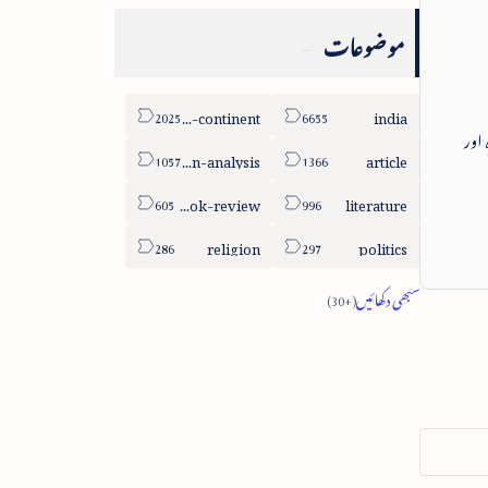
موضوعات
sub-continent
india
 اور
column-analysis
article
book-review
literature
religion
politics