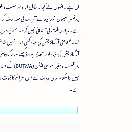
آئی ہے۔ انہوں نے کہاکہ بنگال اردو جرنلسٹ ویلفیر
پروفیسر سلیمان خورشید نے تقریب کی صدارت کرتے
ہے۔ مراسلہ ملت کی ترجمانی نہیں کرتا۔ صحافی کار
کہاکہ صحافتی آرگنائزیشن کی بنیاد کسی زمانے میں شان
آرگنائزیشن کی بنیاد اور صحافی ایوارڈ کیلئے مبارک
جرنلسٹ ویلفیر
نہیں جاسکتا۔ ہری ہردت نے جس عزائم کا ثبوت دیا اور
ہے۔