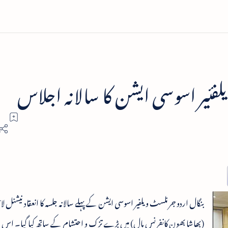
فئیر اسوسی ایشن کا سالانہ اجلاس
بنگال اردو جرنلسٹ ویلفیر اسوسی ایشن کے پہلے سالانہ جلسہ کا انعقاد نیشنل لا
(بھاشا بھون کانفرنس ہال) میں بڑے تزک و احتشام کے ساتھ کیا گیا۔ اس مو