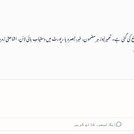
 شائع کی گئی ہے۔ تعمیرنیوز ہر مضمون، خبر، تبصرہ یا رپورٹ میں دستیاب بائی لائن، اشاعتی زمرہ