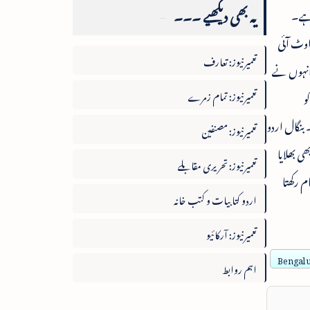
یہ بھی دیکھیے ۔۔۔
 ہے۔
اوٹ آئی
تعمیرنیوز: تعارف
 انہوں نے
تعمیرنیوز: تمام زمرے
و
 بنگال اردو
تعمیرنیوز: مصنفین
 بھی بھلایا
تعمیرنیوز: تحریری مقابلے
م رکھتا
اردو کتابیات و کتب خانہ
تعمیرنیوز: آرکائیو
Bengal u
اہم روابط