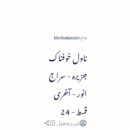
ہوم
khofnakjazira
ناول خوفناک
جزیرہ - سراج
انور - آخری
قسط - 24
22