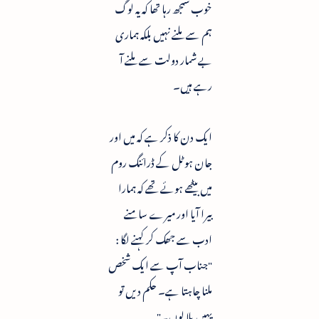
خوب سمجھ رہا تھا کہ یہ لوگ
ہم سے ملنے نہیں بلکہ ہماری
بے شمار دولت سے ملنے آ
رہے ہیں۔
ایک دن کا ذکر ہے کہ میں اور
جان ہوٹل کے ڈرائنگ روم
میں بیٹھے ہوئے تھے کہ ہمارا
بیرا آیا اور میرے سامنے
ادب سے جھک کر کہنے لگا :
"جناب آپ سے ایک شخص
ملنا چاہتا ہے۔ حکم دیں تو
یہیں بلا لوں۔"