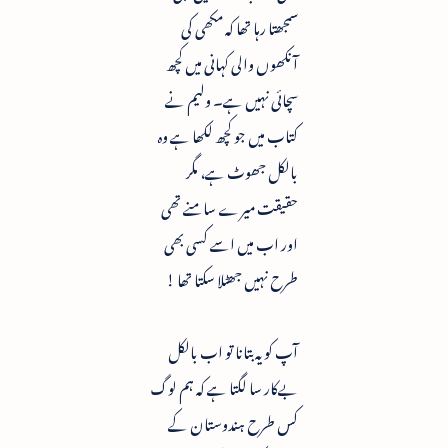
سمجھتا رہا تھا کہ مکھی کی
آنکھوں والی کہانی میں کچھ
سچائی نہیں ہے۔ ولیم نے
کتاب میں جو کچھ لکھا ہے وہ
بالکل جھوٹ ہے، مگر
حقیقت میرے سامنے تھی
اور اب میں اسے کسی بھی
طرح نہیں جھٹلا سکتا تھا !
آپ کو یہ بتانا تو اب بالکل
بےکار سا لگتا ہے کہ ہم لوگ
کس طرح ہندوستان کے