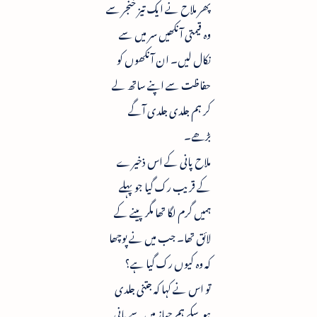
پھر ملاح نے ایک تیز خنجر سے
وہ قیمتی آنکھیں سر میں سے
نکال لیں۔ ان آنکھوں کو
حفاظت سے اپنے ساتھ لے
کر ہم جلدی جلدی آگے
بڑھے۔
ملاح پانی کے اس ذخیرے
کے قریب رک گیا جو پہلے
ہمیں گرم لگا تھا مگر پینے کے
لائق تھا۔ جب میں نے پوچھا
کہ وہ کیوں رک گیا ہے؟
تو اس نے کہا کہ جتنی جلدی
ہو سکے ہم جہاز میں سے پانی