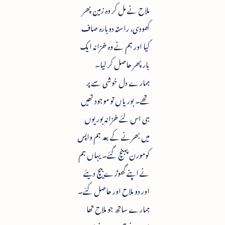
ملاح نے مل کر وہ زمین پھر
کھودی، راستہ دوبارہ صاف
کیا اور ہم نے وہ خزانہ ایک
بار پھر حاصل کر لیا۔
ہمارے دل خوشی سے پر
تھے۔ بوریاں تو موجود تھیں
ہی اس لئے خزانہ بوریوں
میں بھرنے کے بعد ہم واپس
کومورن پہنچ گئے۔ یہاں ہم
نے اپنے گھوڑے بیچ دیئے
اور دو ملاح اور حاصل کئے۔
ہمارے ساتھ جو ملاح تھا