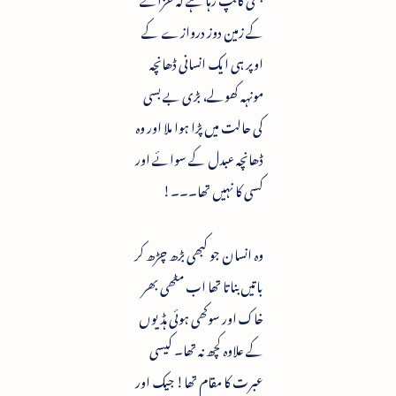
کے زمین دوز دروازے کے
اوپر ہی ایک انسانی ڈھانچہ
مونہہ کھولے، بڑی بے بسی
کی حالت میں پڑا ہوا ملا اور وہ
ڈھانچہ عبدل کے سوائے اور
کسی کا نہیں تھا۔۔۔!
وہ انسان جو کبھی بڑھ چڑھ کر
باتیں بناتا تھا اب مٹھی بھر
خاک اور سوکھی ہوئی ہڈیوں
کے علاوہ کچھ نہ تھا۔ کیسی
عبرت کا مقام تھا! جیک اور