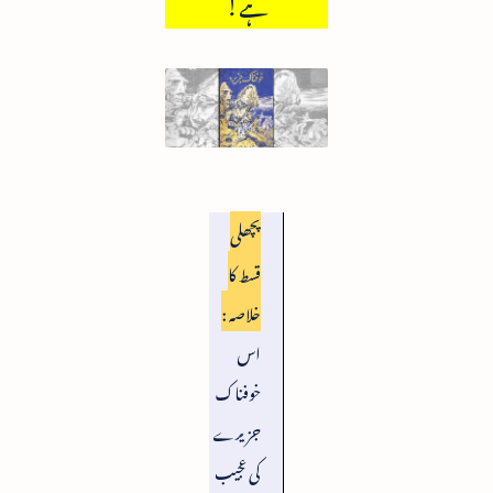
ہے!
پچھلی
قسط کا
خلاصہ :
اس
خوفناک
جزیرے
کی عجیب