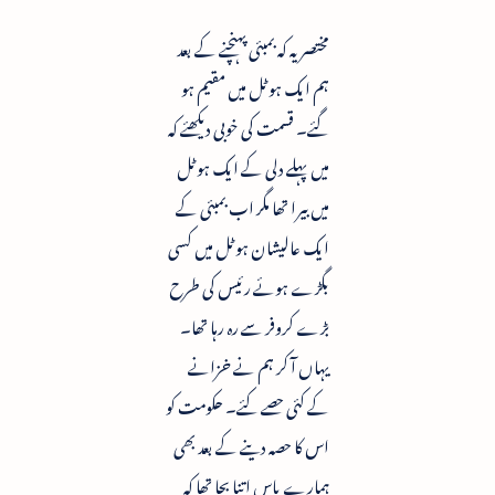
مختصر یہ کہ بمبئی پہنچنے کے بعد
ہم ایک ہوٹل میں مقیم ہو
گئے۔ قسمت کی خوبی دیکھئے کہ
میں پہلے دلی کے ایک ہوٹل
میں بیرا تھا مگر اب بمبئی کے
ایک عالیشان ہوٹل میں کسی
بگڑے ہوئے رئیس کی طرح
بڑے کروفر سے رہ رہا تھا۔
یہاں آ کر ہم نے خزانے
کے کئی حصے کئے۔ حکومت کو
اس کا حصہ دینے کے بعد بھی
ہمارے پاس اتنا بچا تھا کہ