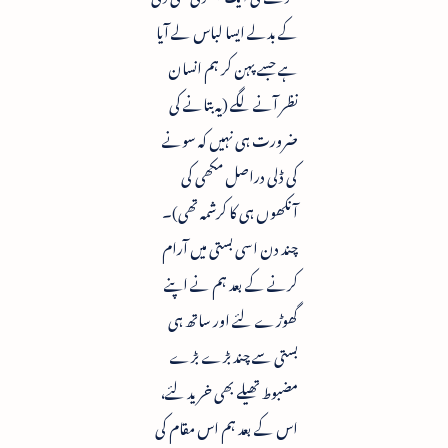
کے بدلے ایسا لباس لے آیا
ہے جسے پہن کر ہم انسان
نظر آنے لگے (یہ بتانے کی
ضرورت ہی نہیں کہ سونے
کی ڈلی دراصل مکھی کی
آنکھوں ہی کا کرشمہ تھی)۔
چند دن اسی بستی میں آرام
کرنے کے بعد ہم نے اپنے
گھوڑے لئے اور ساتھ ہی
بستی سے چند بڑے بڑے
مضبوط تھیلے بھی خرید لئے،
اس کے بعد ہم اس مقام کی