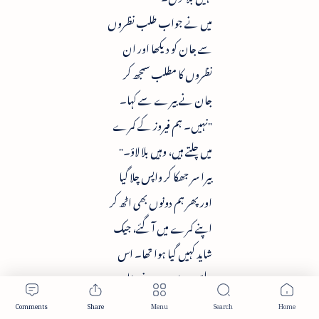
میں نے جواب طلب نظروں
سے جان کو دیکھا اور ان
نظروں کا مطلب سمجھ کر
جان نے بیرے سے کہا۔
"نہیں۔ ہم فیروز کے کمرے
میں چلتے ہیں، وہیں بلا لاؤ۔"
بیرا سر جھکا کر واپس چلا گیا
اور پھر ہم دونوں بھی اٹھ کر
اپنے کمرے میں آ گئے، جیک
شاید کہیں گیا ہوا تھا۔ اس
لئے وہ ہماری ہونے والی
گفتگو میں شامل نہ ہو سکا۔ ہم