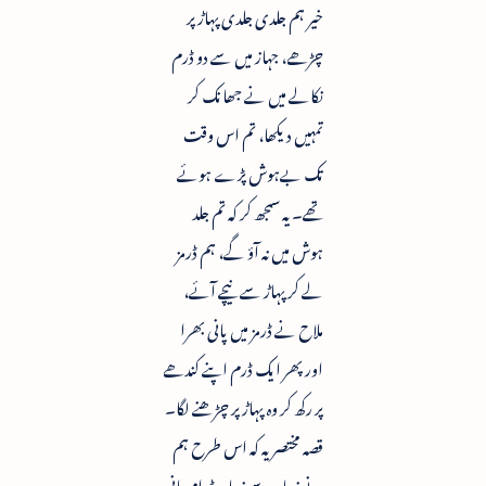
خیر ہم جلدی جلدی پہاڑ پر
چڑھے، جہاز میں سے دو ڈرم
نکالے میں نے جھانک کر
تمہیں دیکھا، تم اس وقت
تک بےہوش پڑے ہوئے
تھے۔ یہ سمجھ کر کہ تم جلد
ہوش میں نہ آؤ گے، ہم ڈرمز
لے کر پہاڑ سے نیچے آئے،
ملاح نے ڈرمز میں پانی بھرا
اور پھر ایک ڈرم اپنے کندھے
پر رکھ کر وہ پہاڑ پر چڑھنے لگا۔
قصہ مختصر یہ کہ اس طرح ہم
نے زیادہ سے زیادہ ڈرام پانی