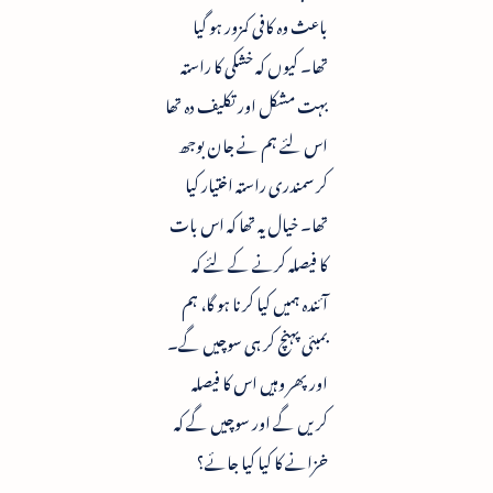
باعث وہ کافی کمزور ہو گیا
تھا۔ کیوں کہ خشکی کا راستہ
بہت مشکل اور تکلیف دہ تھا
اس لئے ہم نے جان بوجھ
کر سمندری راستہ اختیار کیا
تھا۔ خیال یہ تھا کہ اس بات
کا فیصلہ کرنے کے لئے کہ
آئندہ ہمیں کیا کرنا ہو گا، ہم
بمبئی پہنچ کر ہی سوچیں گے۔
اور پھر وہیں اس کا فیصلہ
کریں گے اور سوچیں گے کہ
خزانے کا کیا کیا جائے؟