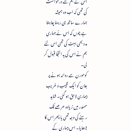
اس نے ہم سے درخواست
کی تھی کہ اب وہ ہمیشہ
ہمارے ساتھ ہی رہنا چاہتا
ہے چوں کہ اس نے ہماری
مدد بھی بہت کی تھی اس لئے
ہم نے اس کی یہ التجا قبول کر
لی۔
کومورن سے روانہ ہونے پر
جان کو ایک عجیب و غریب
بیماری لاحق ہو گئی۔ شاید
سمندر میں زیادہ عرصے تک
رہنے کی وجہ تھی یا پھر اس کا
بڑھاپا۔ اس بیماری کے