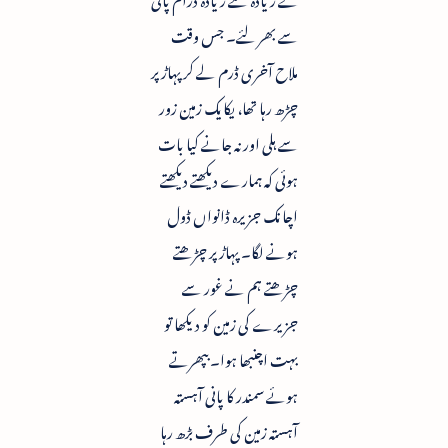
سے بھر لئے۔ جس وقت
ملاح آخری ڈرم لے کر پہاڑ پر
چڑھ رہا تھا، یکایک زمین زور
سے ہلی اور نہ جانے کیا بات
ہوئی کہ ہمارے دیکھتے دیکھتے
اچانک جزیرہ ڈانواں ڈول
ہونے لگا۔ پہاڑ پر چڑھتے
چڑھتے ہم نے غور سے
جزیرے کی زمین کو دیکھا تو
بہت اچنبھا ہوا۔ بپھرتے
ہوئے سمندر کا پانی آہستہ
آہستہ زمین کی طرف بڑھ رہا