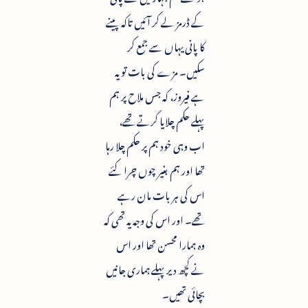
کے ڈرمز لے کر آئیں تاکہ پینے
کا پانی یہاں سے جمع کر
سکیں۔ مزے کی بات تو یہ
ہے فیروز، کہ جس ملاح پر ہم
پہلے حکم چلایا کرتے تھے،
اب وہی خود ہم پر حکم چلا رہا
تھا اور ہم بغیر چوں چرا کئے
اس کی ہر بات مان رہے
تھے۔ اور اس کی وجہ یہ تھی کہ
وہ ہمارا محسن تھا اور اس
نے کچھ دیر پہلے ہماری جانیں
بچائی تھیں۔