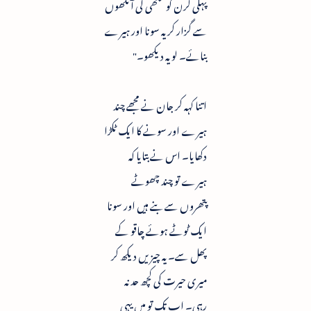
پہلی کرن کو مکھی کی آنکھوں
سے گزار کر یہ سونا اور ہیرے
بنائے۔ لو یہ دیکھو۔"
اتنا کہہ کر جان نے مجھے چند
ہیرے اور سونے کا ایک ٹکڑا
دکھایا۔ اس نے بتایا کہ
ہیرے تو چند چھوٹے
پتھروں سے بنے ہیں اور سونا
ایک ٹوٹے ہوئے چاقو کے
پھل سے۔ یہ چیزیں دیکھ کر
میری حیرت کی کچھ حد نہ
رہی۔ اب تک تو میں یہی