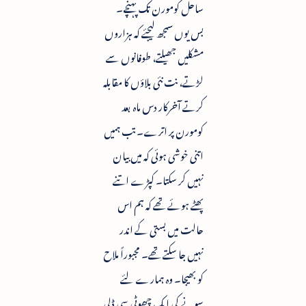
ساحل کومورن تک پہنچے۔
بس یوں سمجھ لیجئے کہ ہزاروں
مشکلیں جھیلتے، طوفانوں سے
لڑتے، نت نئی بلاؤں کا مقابلہ
کرتے آخرکار دس ماہ بعد
کومورن پر اترے۔ تب ہمیں
اتنی خوشی ہوئی کہ میں بیان
نہیں کر سکتا۔ کپڑے اتنے
پھٹے ہوئے تھے کہ ہم اس
حالت میں بستی کے اندر
نہیں جا سکتے تھے۔ مجبوراً ملاح
کو بھیجا۔ وہ ہمارے لئے
سونے کی ایک چھوٹی سی ڈلی