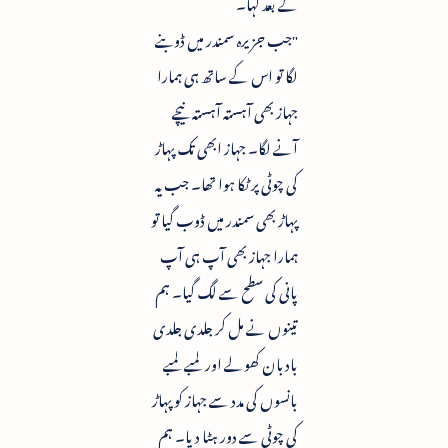
کے بعد کہا۔
"جب جزیرہ سمندر میں ڈوبنے
لگا تو اس کے ساتھ ہی ہمارا
جہاز بھی آہستہ آہستہ نیچے
آنے لگا۔ جہاز ابھی تک پہاڑ
کی چوٹی پر ٹکا ہوا تھا۔ جب یہ
پہاڑ بھی سمندر میں ڈوب گیا تو
ہمارا جہاز بھی آپ ہی آپ
پانی کی سطح سے لگ گیا۔ ہم
تینوں نے مل کر جلدی جلدی
بادبان کھولے اور لمبے لمبے
بانسوں کی مدد سے جہاز کو پہاڑ
کی چوٹی سے دور ہٹا دیا۔ ہم