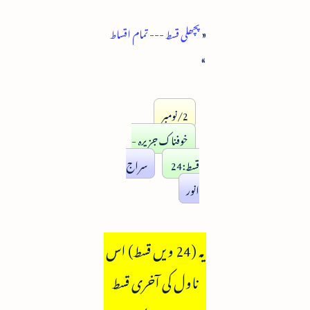
«
پچھلی قسط
---
تمام اقساط
»
2/نومبر
خوفناک جزیرہ -
قسط:24
سراج
انور
یہ (24 ویں قسط) اس
ناول کی آخری قسط