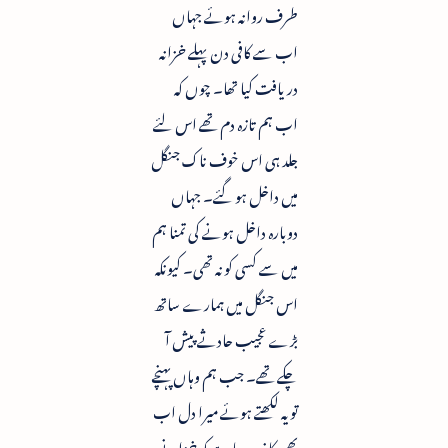
طرف روانہ ہوئے جہاں
اب سے کافی دن پہلے خزانہ
دریافت کیا تھا۔ چوں کہ
اب ہم تازہ دم تھے اس لئے
جلد ہی اس خوف ناک جنگل
میں داخل ہو گئے۔ جہاں
دوبارہ داخل ہونے کی تمنا ہم
میں سے کسی کو نہ تھی۔ کیونکہ
اس جنگل میں ہمارے ساتھ
بڑے عجیب حادثے پیش آ
چکے تھے۔ جب ہم وہاں پہنچے
تو یہ لکھتے ہوئے میرا دل اب
بھی کانپ رہا ہے کہ خزانے