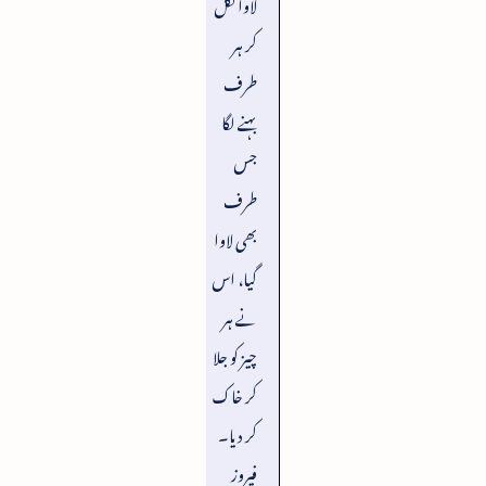
لاوا نکل
کر ہر
طرف
بہنے لگا
جس
طرف
بھی لاوا
گیا، اس
نے ہر
چیز کو جلا
کر خاک
کر دیا۔
فیروز