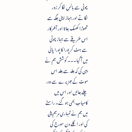
چوٹی سے بانس لگا کر زور
لگاتے اور جہاز اپنی جگہ سے
تھوڑا کھسک جاتا اور آخرکار
اس طریقے سے جہاز چوٹی
سے ہٹ کر پورا کا پورا پانی
میں آ گیا۔۔۔ کوشش ہم نے
یہی کی کہ جلد سے جلد اس
موت کے جزیرے سے دور
چلے جائیں اور اس میں
کامیاب بھی ہو گئے۔ راستے
میں ہم نے تمہاری مرہم پٹی
کی اور اگلے دن سورج کی