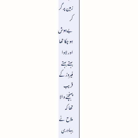
زمین پر گر
کر
بےہوش
ہو چکا تھا
اور لاوا
بہتے بہتے
فیروز کے
قریب
پہنچنے والا
تھا کہ
ملاح نے
بہادری