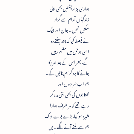
ہماری ہزار پشتیں بھی اپنی
زندگیاں آرام سے گزار
سکتیں تھیں۔ جان اور جیک
نے فیصلہ کیا کہ چند ہفتے وہ
اسی ہوٹل میں مقیم رہیں
گے، پھر اس کے بعد امریکا
جانے کا پروگرام بنائیں گے۔
ہم اب غریبوں اور
محتاجوں کی بھی اتنی مدد کر
رہے تھے کہ ہر طرف ہمارا
شہرہ ہو گیا، بڑے بڑے لوگ
ہم سے ملنے آنے لگے۔ میں