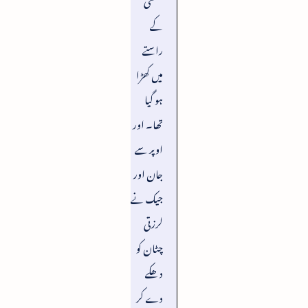
کے
راستے
میں کھڑا
ہو گیا
تھا۔ اور
اوپر سے
جان اور
جیک نے
لرزتی
چٹان کو
دھکے
دے کر