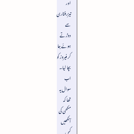
اور
تیزرفتاری
سے
دوڑتے
ہوئے جا
کر فیروز کو
بچا لیا۔
اب
سوال یہ
تھا کہ
مکھی کی
آنکھیں
کس