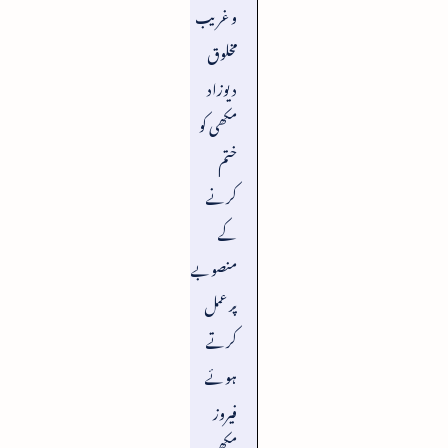
و غریب
مخلوق
دیوزاد
مکھی کو
ختم
کرنے
کے
منصوبے
پر عمل
کرتے
ہوئے
فیروز
مکھی