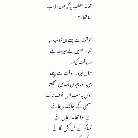
تھا۔ مطلب یہ کہ جزیرہ ڈوب
رہا تھا!"
"وقت سے پہلے ہی ڈوب رہا
تھا۔؟" میں نے حیرت سے
دریافت کیا۔
"ہاں فیروز! وقت سے پہلے
ہی، اور جہاں تک میں سمجھتا
ہوں یہ سب اس خوف ناک
مکھی کے اچانک مر جانے
سے ہوا تھا۔" جان نے
تمباکو کے لمبے کش لگانے