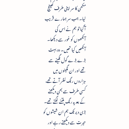
مکھی کا سر اپنی طرف کھینچ
لیا۔ جب سر ہمارے قریب
آ گیا تو ہم نے اس کی
آنکھوں کو غور سے دیکھا۔
آنکھیں کیا تھیں۔ دو بہت
بڑے بڑے گول نگینے سے
تھے اور ان نگینوں میں
ہزاروں رنگ نظر آتے تھے،
کسی طرف سے بھی دیکھنے
کے بعد یہ رنگ پلٹنے لگتے تھے۔
بڑی دیر تک ہم ان شیشوں کو
حیرت سے دیکھتے رہے اور