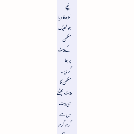
نیچے
لڑھکا دیا
جو ٹھیک
مکھی
کے پیٹ
پر جا
گری۔
مکھی کا
پیٹ پھٹتے
ہی پیٹ
میں سے
گرم گرم