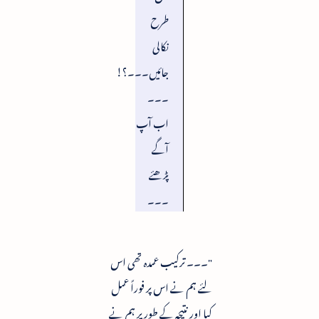
طرح
نکالی
جائیں۔۔۔؟!
۔۔۔
اب آپ
آگے
پڑھئے
۔۔۔
"۔۔۔ ترکیب عمدہ تھی اس
لئے ہم نے اس پر فوراً عمل
کیا اور نتیجہ کے طور پر ہم نے