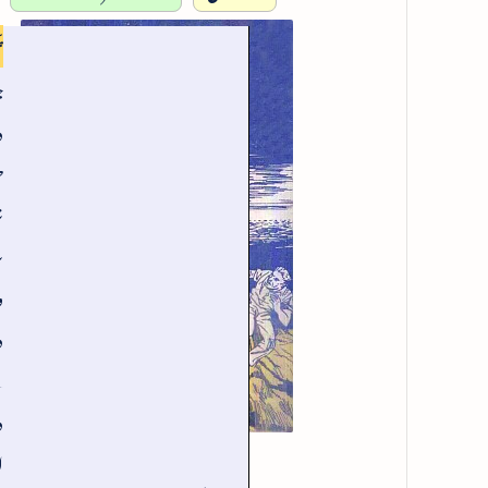
پ
ج
د
خ
ش
س
و
د
س
د
ا