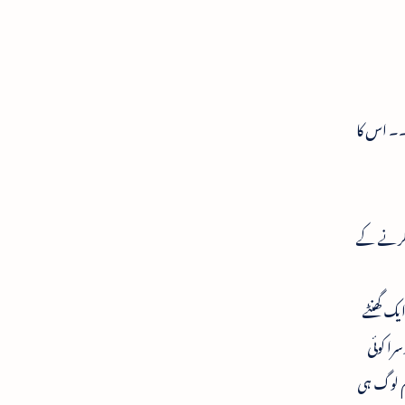
۔۔ اس کا
ی کرنے کے
ایک گھنٹے
را کوئی
ہم لوگ ہی