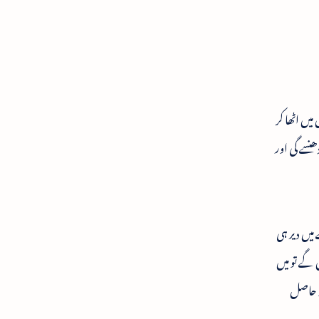
یں اٹھا کر
ھنسے گی اور
میں دیر ہی
 گے تو میں
کو حاصل