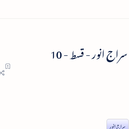
اج انور - قسط - 10
سراج انور