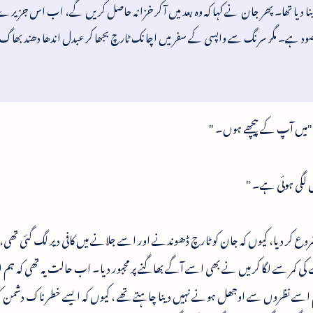
نا دیا تھا۔ پھر جان نے کہا کہ وہ بعد میں آ کر خزانہ حاصل کریں گے، اب اس جزیرے
ود ہے۔ مگر سرنگ سے واپسی کے سفر میں اچانک ٹارچ بجھا کر عبدل اندھا دھند بھاگ
"میں آپ کے پیچھے ہوں۔ "
 لگی ہوئی ہے۔ "
روع کر دیا، کیوں کہ جان کو ٹارچ ڈھوندنے اور اسے جلانے میں کافی دیر لگ گئی تھی، 
ی کمر سے لگا کر میں نے بھی اسے آگے بھاگنے پر مجبور دیا۔ اب حالت یہ تھی کہ ہم ل
 ہم اسے نظروں سے اوجھل ہونے نہیں دینا چاہتے تھے ، کیوں کہ ایسے خطرناک دشمن کو