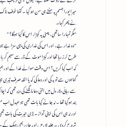
میرا پورا جسم یہ سنتے ہی سن ہو گیا ۔ کتنا خوف ناک ارا
نے پھر کہا۔
"مگر تمہارا ساتھی، یعنی یہ کبڑا، اس کا کیا ہوگا؟ "
"وہ غدار ہے ، اور اس کی غداری کی یہی سزا ہے جو
طرح لرز رہا تھا اور کبڑا موت کے ڈر سے سہم کر با
کہ اب کیا کریں؟ اس وقت سوائے خدا کے اور ہمیں ک
گناہوں سے توبہ کی اور دعا کی کہ یا اللہ صرف تیری
سے رہائی دلا، دل میں اتنی دعا مانگنے کی دیر تھی ک
بند ہوگیا تھا ۔ نہ جانے کیا بات تھی جو عبدل اب م
اور نہ ہی اس کی اپنی آواز ۔ بڑی حیرت کی بات تھی ۔
شروع کردی ۔ جلد ہی میں اور جان بھی جیک کے سات