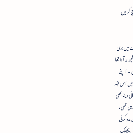
چ کر میں
ے میں بری
نہ آتا تھا
ی ۔ اپنے
ہمیں اس قید
ی دینا بھی
رہی تھی،
مدد کرنی
ں پھینک