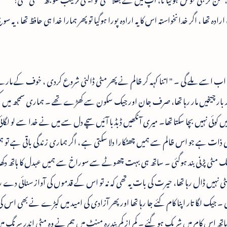
دہ تھا ، اگر خدانخواستہ اس کا یہ ارادہ پورا ہوگیا تو پھر ہمارا خدا ہی حافظ تھا ، یہ سو
 اب اسے ملے گی ۔ " اتنا کہہ کر ظالم نے پھر مٹی ڈالنی شروع کردی ، خوف کے مار
ر بار چیخیں مار رہا تھا، صرف جان اور جیک سکون سے کھڑے تھے ۔ ہماری سمجھ میں کچھ 
وئی نہیں بچا سکتا تھا۔ میری آنکھیں ڈبڈبا آئیں سچے دل سے میں نے خدا سے لو لگائ
 ہی ذات ہے جو اس ظالم سے ہمیں چھٹکارا دلا سکتی ہے ، اگر ہماری زندگی باقی ہے تو 
ہ اچانک مٹی پڑنی بند ہوگئی ۔ ساتھ ہی بہت چھوٹے سے سوراخ سے ہمیں عبدل کا ہاتھ دکھائ
ٹی نہیں ڈال رہا تھا، حیرت کی بات یہ تھی کہ نہ تو اس کے قدموں کی آواز سنائی دے 
 جیک لگا تار اپنا کام کئے جا رہا تھا اور پھر آزادی کی امید میں کبڑے نے بھی اس کی 
ھ اس کام میں شریک ہو گئے ۔ کم از کم پندرہ منٹ میں ہم نے وہ مٹی اندر سرنگ می