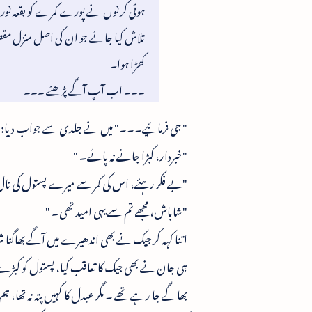
ہوئی کرنوں نے پورے کمرے کو بقعہ نور ب
تلاش کیا جائے جو ان کی اصل منزل مقص
کھڑا ہوا۔
۔۔۔ اب آپ آگے پڑھئے ۔۔۔
" جی فرمائیے۔۔۔" میں نے جلدی سے جواب دیا: 
"خبردار، کبڑا جانے نہ پائے۔ "
"بے فکر رہئے، اس کی کمر سے میرے پستول کی نال
"شاباش، مجھے تم سے یہی امید تھی۔ "
اتنا کہہ کر جیک نے بھی اندھیرے میں آگے بھاگنا ش
ہی جان نے بھی جیک کا تعاقب کیا، پستول کو کبڑے ک
بھاگے جا رہے تھے ۔ مگر عبدل کا کہیں پتہ نہ تھا،