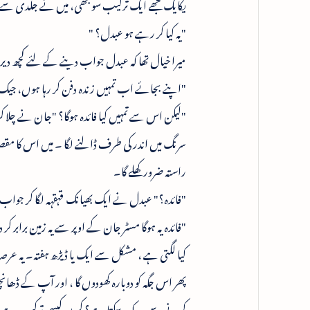
یکایک مجھے ایک ترکیب سوجھی، میں نے جلدی سے جان
"یہ کیا کر رہے ہو عبدل؟ "
میرا خیال تھا کہ عبدل جواب دینے کے لئے کچھ دی
"اپنے بجائے اب تمہیں زندہ دفن کر رہا ہوں، جیک چاہ
"لیکن اس سے تمہیں کیا فائدہ ہوگا؟ "جان نے چلا ک
سرنگ میں اندر کی طرف ڈالنے لگا ۔ میں اس کا مقصد س
راستہ ضرور کھلے گا۔
"فائدہ؟" عبدل نے ایک بھیانک قہقہہ لگا کر جواب 
"فائدہ یہ ہوگا مسٹر جان کے اوپر سے یہ زمین براب
کیا لگتی ہے ، مشکل سے ایک یا ڈیڑھ ہفتہ۔ یہ عرص
پھر اس جگہ کو دوبارہ کھودوں گا ، اور آپ کے ڈھان
کرنے سے روک سکتا ہے؟ کیوں کیسی ترکیب ہے، سن 