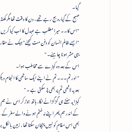
گیا۔
صبح کے گیارہ بج رہے تھے ، دن کا وقت تھا مگر کھ
"اس کا۔۔ میرا مطلب ہے عبدل کا اب کیا کریں؟
"ایسے ظالم انسان کو دفن مت کیجئے" جیک نے حقار
یہی حشر ہونا چاہئے۔ "
اس کے بعد وہ کبڑے سے مخاطب ہوا۔
" اور تم۔۔۔ تم نے اپنے ایک ساتھی کا انجام دیک
بعد یہ لاٹھی تم پر بھی پڑ سکتی ہے ۔ "
کبڑا یہ سنتے ہی گڑگڑانے لگا، ہاتھ جوڑ کر اس نے ہم سے
کے اندر ہم پھر اپنے نہ ختم ہونے والے سفر کے لئے 
بھی اس مقام کو نہیں پہچان سکتا تھا ، زمین بالکل