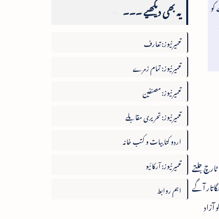
 کو
یہ بھی دیکھیے ۔۔۔
تعمیرنیوز: تعارف
تعمیرنیوز: تمام زمرے
تعمیرنیوز: مصنفین
تعمیرنیوز: تحریری مقابلے
اردو کتابیات و کتب خانہ
تعمیرنیوز: آرکائیو
ٹارچ جلتے
گاتار آگے
اہم روابط
 آزاد