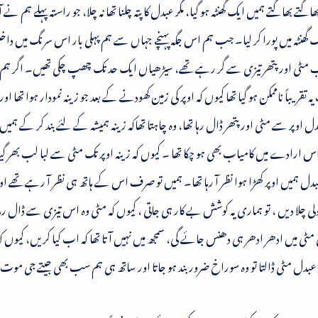
بھاگتے ہمیں ایک گھنٹہ ہو گیا، مگر عبدل کا پتہ چلنا تھا نہ چلا، جو راستہ پہلے ہم نے 
ک گھنٹہ میں پورا کر لیا۔ جب ہم اس جگہ پہنچے جہاں سے ہم پہلی بار اس سرنگ میں د
ں اب مٹی اور پتھر تیزی سے گر رہے تھے، سیڑھیاں ایک حد تک چھپ چکی تھیں۔ اگر ہم 
 تقریباً ناممکن ہو گیا تھا کیوں کہ اوپر کی زمین کھودنے کے بعد جو زینہ نمودار ہوا تھا ا
پر سے مٹی اور پتھر ڈال رہا تھا، وہ چاہتا تھاکہ زینہ ہمیشہ کے لئے بند کر کے ہمیں 
رادے میں کامیاب بھی ہو چکا تھا ۔ کیوں کہ زینہ اوپر تک مٹی سے لبا لب بھر گیا
دل ہمیں اوپر کھڑا ہوا نظر آ رہا تھا۔ ہمیں تو صرف اس کے ہاتھ ہی نظر آ رہے تھے ا
لی چلا دیں ، تو ہماری یہ کوشش بے کار ہی جاتی ، کیوں کہ مٹی وہ اس تیزی سے ڈال رہا ت
کہ گولی مٹی میں ادھر ادھر ہی دھنس جائے گی، سمجھ میں نہیں آتا تھا کہ اب کیا کریں، کیوں 
 عبدل مٹی ڈالتا تو وہ سوراخ ضرور بند ہو جاتا اور ساتھ ہی ہم سب بھی جیتے جی موت