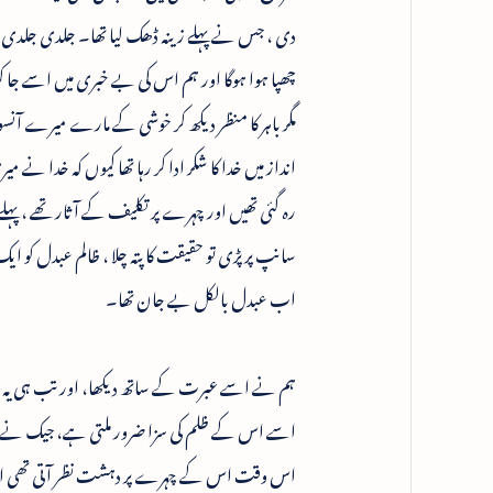
دی ، جس نے پہلے زینہ ڈھک لیا تھا۔ جلدی جلدی ہم
چھپا ہوا ہوگا اور ہم اس کی بے خبری میں اسے جا
مگر باہر کا منظر دیکھ کر خوشی کے مارے میرے آن
انداز میں خدا کا شکر ادا کر رہا تھا کیوں کہ خدا نے می
رہ گئی تھیں اور چہرے پر تکلیف کے آثار تھے ، پہلے 
سانپ پر پڑی تو حقیقت کا پتہ چلا ، ظالم عبدل کو ایک 
اب عبدل بالکل بے جان تھا۔
ہم نے اسے عبرت کے ساتھ دیکھا، اور تب ہی یہ حقیق
اسے اس کے ظلم کی سزا ضرور ملتی ہے، جیک نے عب
اس وقت اس کے چہرے پر دہشت نظر آتی تھی اور سہ