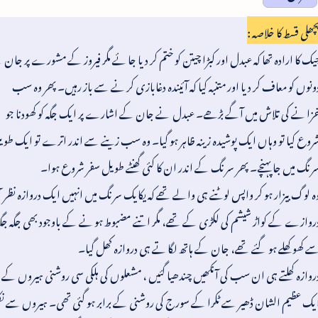
چھلی قسط کا خلاصہ :
یک کا ارادہ تھا کہ عبدل اور کبڑا چیتن کو ختم کر دیا جائے مگر فیروز کے مشورے پر جان
ونوں کو معاف کر دیا اور متنبہ کیا کہ آئیندہ دغابازی کرنے سے باز رہیں۔ پھر وہ سب
زانے کی تلاش میں آگے بڑھے۔ عبدل نے جان کے اشارے پر ایک جگہ کو کھودنا جو
روع کیا تو وہاں ایک پوشیدہ زینہ ظاہر ہو گیا۔ وہ سب زینے سے اندر اترے تو ایک طو
رنگ میں جا پہنچے۔ پھر سرنگ کے اندر ان کا کئی گھنٹے طویل سفر شروع ہوا۔
ہ لوگ بیزار ہو کر واپس لوٹنے ہی والے تھے کہ یکایک سرنگ میں انہیں ایک دروازہ نظر آ
روازے کے کواڑ شیشم کی لکڑی کے تھے، مگر اتنے مضبوط ہونے کے باوجود بھی جگہ جگ
ے کھوکھلے ہو گئے تھے، جان کے ہاتھ لگاتے ہی دروازہ کھل گیا۔
روازہ کھلتے ہی ان سب کی آنکھیں چندھیا گئیں ، مشعلوں کی ہلکی سی روشنی ہیروں کے
یک عظیم الشان ڈھیر سے ٹکرا کے سورج کی روشنی کے برابر ہو گئی تھی۔ ہیروں سے نک