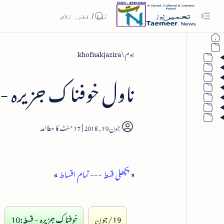
ہوم
khofnakjazira
ناول خوفناک جزیرہ - سر
17
«
پچھلی قسط
---
تمام اقساط
»
19/جون
خوفناک جزیرہ - قسط:10