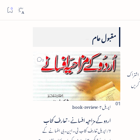
مقبول عام
اردو کے مزاحیہ افسانے - تعارف کتاب
7/اپریل تعارف کتاب ٹی۔این۔بی افسانے کے
اجزائے ترکیبی یعنی پلاٹ، کردار، مکالمہ، نقطۂ عروج،