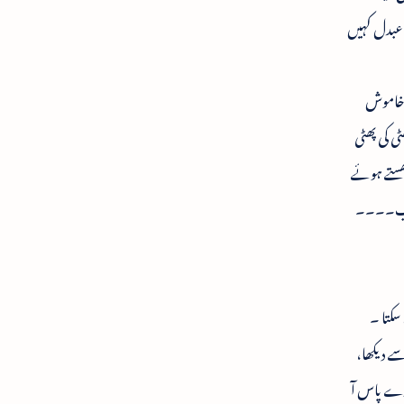
 عبدل کہیں
ے خاموش
ٹی کی پھٹی
گھستے ہوئے
اور اب۔۔۔۔
سکتا ۔
ے دیکھا،
ارے پاس آ