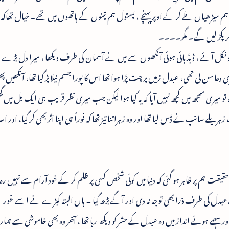
 سیڑھیاں طے کر کے اوپر پہنچے ، پستول ہم تینوں کے ہاتھوں میں تھے۔ خیال تھاکہ
 کر پکڑ لیں گے۔ مگر۔۔۔۔
سو نکل آئے ، ڈبڈبائی ہوئی آنکھوں سے میں نے آسمان کی طرف دیکھا ، میرا دل بڑ
ری دعا سن لی تھی، عبدل زمیں پر چت پڑا ہوا تھا اس کا پورا جسم نیلا پڑ گیا تھا، آنکھیں پھ
تو میری سمجھ میں کچھ نہیں آیا کہ یہ کیا ہوا لیکن جب میری نظر قریب ہی ایک بل میں 
زہریلے سانپ نے ڈس لیا تھا اور وہ زہرا تنا تیز تھا کہ فوراً ہی اپنا اثر بھی کر گیا، 
ت ہم پر ظاہر ہو گئی کہ دنیا میں کوئی شخص کسی پر ظلم کر کے خود آرام سے نہیں رہ 
دل کی طرف ذرا بھی توجہ نہ دی اور آگے بڑھ گیا ۔ ہاں البتہ کبڑے نے اسے غور س
مے ہوئے انداز میں وہ عبدل کے حشر کو دیکھ رہا تھا ، آخر وہ بھی خاموشی سے ہم