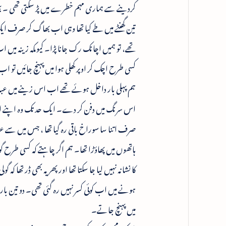
کردینے سے ہماری مہم خطرے میں پڑ سکتی تھی ۔ بھاگتے 
تین گھنٹے میں طے کیا تھا وہی اب بھاگ کر صرف ای
تھے، تو ہمیں اچانک رک جانا پڑا۔ کیوںکہ زینہ می
کسی طرح اچک کر اوپر کھلی ہوا میں پہنچ جائیں تو اب یہ
ہم پہلی بار داخل ہوئے تھے اب اس زینے میں عبدل او
اس سرنگ میں دفن کر دے۔ ایک حد تک وہ اپنے اس ا
صرف اتنا سا سوراخ باقی رہ گیا تھا ، جس میں سے عب
ہاتھوں میں پھاؤڑا تھا۔ ہم اگر چاہتے کہ کسی طرح گو
کا نشانہ نہیں لیا جا سکتا تھا اور پھر یہ بھی ڈر تھا 
ہونے میں اب کوئی کسر نہیں رہ گئی تھی۔ دو تین بار
میں پہنچ جاتے۔