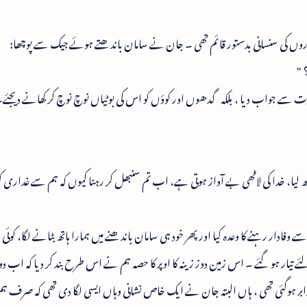
نڈروں کی سنسانی بدستور قائم تھی ۔ جان نے سامان باندھتے ہوئے جیک سے پوچھا:
 "
ت سے جواب دیا ، بلکہ گدھوں اور کوؤں کو اس کی بوٹیاں نوچ نوچ کر کھانے دیجئے
ھ لیا، خدا کی لاٹھی بے آواز ہوتی ہے، اب تم سنبھل کر رہنا کیوں کہ ہم سے غدار
 وفادار رہنے کا وعدہ کیا اور پھر خود ہی سامان باندھنے میں ہمارا ہاتھ بٹانے لگا، کوئی 
تیار ہو گئے ۔ اس زمین دوز زینہ کا اوپر کا حصہ ہم نے اس طرح بند کر دیا کہ اب دوس
 برابر ہوگئی تھی ، ہاں البتہ جان نے ایک خاص نشانی وہاں ایسی لگا دی تھی کہ صرف 