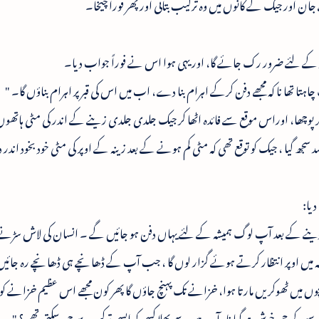
 اور جیک کے کانوں میں وہ ترکیب بتائی اور پھر فوراً چیخا۔
ر کے لئے ضرور رک جائے گا، اور یہی ہوا اس نے فوراً جواب دیا۔
تا تھا نا کہ مجھے دفن کرکے اہرام بنا دے، اب میں اس کی قبر پر اہرام بناؤں گا۔ "
ر پوچھا، اوراس موقع سے فائدہ اٹھا کر جیک جلدی جلدی زینے کے اندر کی مٹی ہاتھوں م
جھ گیا ، جیک کو توقع تھی کہ مٹی کم ہونے کے بعد زینہ کے اوپر کی مٹی خود بخود اندر د
دیا:
ر کر دینے کے بعد آپ لوگ ہمیشہ کے لئے یہاں دفن ہو جائیں گے ۔ انسان کی لاش سڑنے 
ہ میں اوپر انتظار کرتے ہوئے گزار لوں گا ، جب آپ کے ڈھانچے ہی ڈھانچے رہ جائیں
چوں میں ٹھوکریں مارتا ہوا، خزانے تک پہنچ جاؤں گا پھر کون مجھے اس عظیم خزانے 
کر جی خوش ہوگیا نا، آپ میں سے بھلا کسی کو ایسی ترکیب سوجھ سکتی تھی؟ "