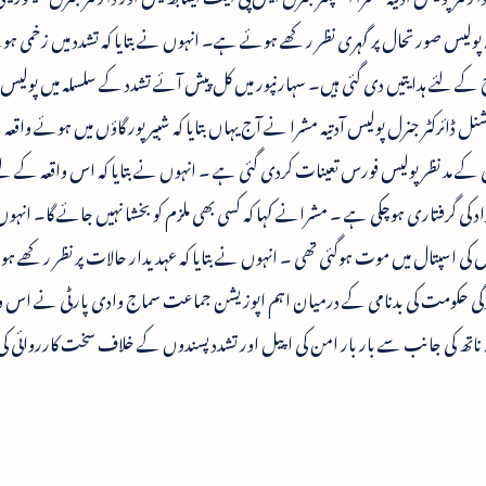
ہ پولیس صورتحال پر گہری نظر رکھے ہوئے ہے۔ انہوں نے بتایا کہ تشدد میں زخمی ہ
 کے لئے ہدایتیں دی گئی ہیں۔ سہارنپور میں کل پیش آئے تشدد کے سلسلہ میں پولی
 ڈائرکٹر جنرل پولیس آدتیہ مشرا نے آج یہاں بتایا کہ شبیر پور گاؤں میں ہوئے واقعہ 
دگی کے مد نظر پولیس فورس تعینات کردی گئی ہے ۔ انہوں نے بتایا کہ اس واقعہ کے لئے
کی گرفتاری ہوچکی ہے ۔ مشرانے کہا کہ کسی بھی ملزم کو بخشا نہیں جائے گا۔ انہوں
ش کی اسپتال میں موت ہوگئی تھی ۔ انہوں نے بتایا کہ عہدیدار حالات پر نظر رکھے ہ
یوگی حکومت کی بدنامی کے درمیان اہم اپوزیشن جماعت سماج وادی پارٹی نے اس وا
تیہ ناتھ کی جانب سے بار بار امن کی اپیل اور تشدد پسندوں کے خلاف سخت کارروائی ک