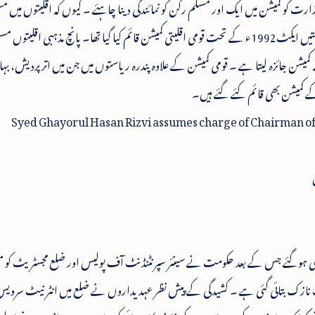
رت کو کمیشن میں ایک اور مسلم رکن کو نمائندگی دینا چاہئے ۔ کیوں کہ اقلیتوں میں م
آبادی سب سے زیادہ ہے ۔ قومی کمیشن برائے اقلیتیں ایکٹ1992ء کے تحت قومی اقلیتی کمیشن قائم کیا گیا تھا۔ پانچ مذہبی اقلی
میشن جائزہ لیتا ہے ۔ قومی کمیشن کے علاوہ پندرہ ریاستوں میں جن میں اتر پردیش، بہا
کے کمیشن بھی قائم کئے گئے ہیں۔
Syed Ghayorul Hasan Rizvi assumes charge of Chairman of
 زخمی ہوگئے جس کے بعد حکومت نے سینئر سپرنٹنڈنٹ آف پولیس اور ضلع مجسٹریٹ کو م
نازک بتائی گئی ہے ۔ کشیدگی کے پیش نظر عہدیداروں نے ضلع میں انٹر نیٹ سرویس 