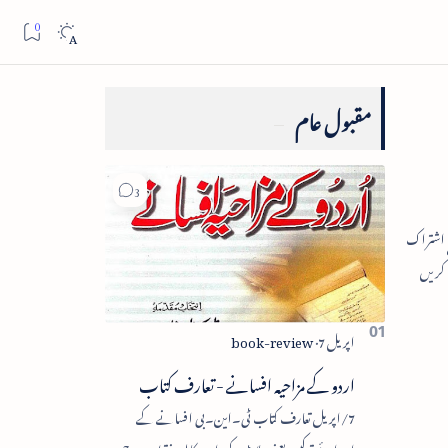
مقبول عام
اردو کے مزاحیہ افسانے - تعارف کتاب
7/اپریل تعارف کتاب ٹی۔این۔بی افسانے کے
اجزائے ترکیبی یعنی پلاٹ، کردار، مکالمہ، نقطۂ عروج،