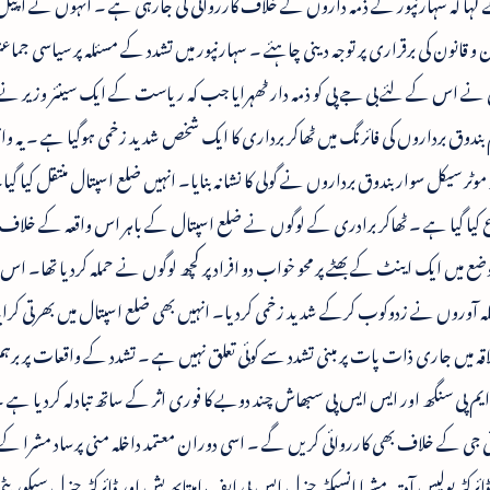
 کہا کہ سہارنپور کے ذمہ داروں کے خلاف کارروائی کی جارہی ہے ۔ انہوں نے اپیل 
 امن و قانون کی برقراری پر توجہ دینی چاہئے ۔ سہارنپور میں تشدد کے مسئلہ پر سیاسی جم
تی نے اس کے لئے بی جے پی کو ذمہ دار ٹھہرایا جب کہ ریاست کے ایک سینئر وزیر ن
لوم بندوق برداروں کی فائرنگ میں ٹھاکر برداری کا ایک شخص شدید زخمی ہوگیا ہے ۔ یہ وا
موٹر سیکل سوار بندوق برداروں نے گولی کا نشانہ بنایا۔ انہیں ضلع اسپتال منتقل کیا گیا
ا گیا ہے ۔ ٹھاکر برادری کے لوگوں نے ضلع اسپتال کے باہر اس واقعہ کے خلاف 
ع میں ایک اینٹ کے بھٹے پر محو خواب دو افراد پر کچھ لوگوں نے حملہ کردیا تھا۔ اس و
ملہ آوروں نے زدوکوب کرکے شدید زخمی کردیا۔ انہیں بھی ضلع اسپتال میں بھرتی کرای
لاقہ میں جاری ذات پات پر مبنی تشدد سے کوئی تعلق نہیں ہے ۔ تشدد کے واقعات پر برہ
ایم پی سنگھ اور ایس ایس پی سبھاش چند دوبے کا فوری اثر کے ساتھ تبادلہ کردیا ہے
آئی جی کے خلاف بھی کارروائی کریں گے ۔ اسی دوران معتمد داخلہ منی پرساد مشرا کے ہ
رکٹر پولیس آدتیہ مشرا انسپکٹر جنرل ایس پی ایف امیتابھ یش اور ڈائرکٹر جنرل سیکوری