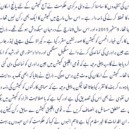
شن کی تنقیدوں کا سامنا کرنے والی مرکزی حکومت نے آج کمیشن کے لئے پانچ ارکان کا 
کا تحفظ کرنے کی ذمہ دار ہے ۔ اس سال مارچ میں کمیشن کا ایک بھی رکن نہیں تھا
ارکان نے جن کا تقرر سابقہ کانگریس حکومتوں نے کیا تھا، 9ستمبر 2015ء اور اس سال9مارچ کے درمیان سبکدوش 
ارکن غیار الحسن کو کمیشن کا صدر نشین مقرر کیا ہے ۔ کیرالا کے بی جے پی لیڈر جا
جین برادری کی نمائندگی کرنے والے سنگیل سنگھی اور وادا دستور جی خورشید کو ارکا
ردیاجائے گا۔یہ پہلی مرتبہ ہے کہ قومی اقلیتی کمیشن میں جین برادری کو نمائندگی دی گ
 کا موقف دیا گیا تھا۔ کمیشن کے ارکان کی مدت تین برس ہوگی۔ ذرائع نے بتایا کہ ابھی تک یہ روایت
رو کریٹ کا تقرر کیاجاتا تھا لیکن یہ پہلی مرتبہ ہے کہ سماجی کارکنوں کو کمیشن کی ذمہ 
اس نقوی نے بھی اس کی تصدیق کی ہے اور کہا ہے کہ با صلاحیت افراد کو کمیشن میں جگ
توں سے متعلق مسائل پر انصاف کریں گے ۔ قومی اقلیتی کمیشن ے سابق رکن کیپٹن پرو
ن اقدامات کا خیر مقدم کیا ہے تاہم انہوں نے کہا کہ حکومت کو ان عہدوں پر بہت 