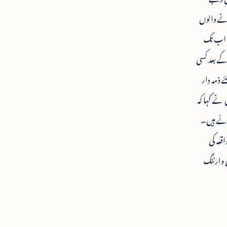
ونے والوں
س اب تک
کے بعد کسی
 ذمہ دار
 نے کہا کہ
وئے ہیں۔
قعہ کی
ی وارننگ