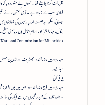
تقررات کرنا چاہئے تھا۔ انہوں نے مشورہ دیا کہ وزا
عیسائی، سکھ، بدھست اور پارسیوں کی شکایتوں کا یہ ک
بنگال، مہاراشٹرا اور آسام شامل ہیں ریاستی سطح 
 National Commission for Minorities
سہارنپور میں تازہ تشدد ، مجسٹریٹ اور ایس پی معطل
سہارنپور
پی ٹی آئی
سہارنپور میں آج تازہ تشدد ہوا جس میں تین افراد
۔ تازہ تشدد کے تین زخمیوں میں سے ایک کی حالت 