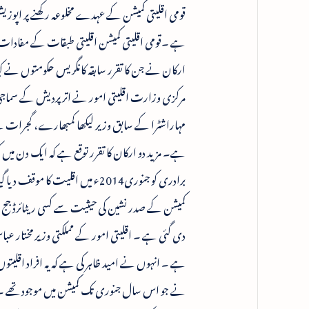
قومی اقلیتی کمیشن کے عہدے مخلوعہ رکھنے پر اپوزی
ہے ۔قومی اقلیتی کمیشن اقلیتی طبقات کے مفادات 
مرکزی وزارت اقلیتی امور نے اتر پردیش کے سماجی ک
مہاراشٹرا کے سابق وزیر لیکھا کمبھارے، گجرات سے 
ہے۔ مزید دو ارکان کا تقرر توقع ہے کہ ایک دن میں ک
برادری کو جنوری2014ء میں اقلیت
کمیشن کے صدر نشین کی حیثیت سے کسی ریٹائرڈ جج یا بیو
دی گئی ہے ۔ اقلیتی امور کے مملکتی وزیر مختار عب
ہے ۔ انہوں نے امید ظاہر کی ہے کہ یہ افراد اقلی
نے جو اس سال جنوری تک کمیشن میں موجود تھے ۔ ا