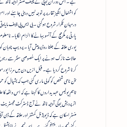
ہے ۔ اس دوران یوپی کے چیف منسٹر آدتیہ ناتھ نے
کو اشتعال انگیز تقاریر پر توجہ نہیں دینی چاہئے اور
درمیان تکرار شروع ہوگئی ۔ بی ایس پی چیف مایاو
پارٹی پر مگرمچ کے آنسو بہانے کا الزام لگایا۔ نامع
پوری علاقہ کے جنتا روڈ پر پیش آیا ۔ پردیپ چوہان کو 
حالات نازک ہونے پر ایک خصوصی سنٹر سے رجوع کی
کرنا شروع کردیا ہے۔ قبل ازیں دن میں مرزا پور موض
نتن نامی شخص کو گولی مار ی گئی جب کہ یشپال کو ح
تاہم پولیس عہدیداروں کا کہنا ہے کہ اس واقعہ کا ع
اتر پردیش یوگی آدتیہ ناتھ نے آج ڈسٹرکٹ مجسٹریٹ 
منسٹر امکان ہے کہ ڈیویژنل کمشنر اور علاقہ کے ڈی 
رکنی ٹیم یہاں پہنچ گئی ہے ۔ اس ٹیم نے اڈیشنل ڈائ