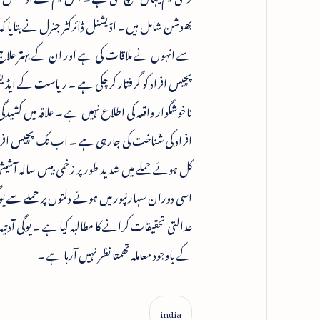
بھوشن شامل ہیں۔ اڈیشنل ڈائرکٹر جنرل نے بتایا ک
سے انہوں نے ملاقات کی ہے اور ان کے بہتر علاج
پچیس افراد کو گرفتار کرچکی ہے ۔ ریاست کے ایڈیشنل
ناخوشگوار واقعہ کی اطلاع نہیں ہے ۔ علاقہ میں کشی
افراد کی شناخت کی جارہی ہے ۔ اب تک پچیس افراد 
کل ہوئے حملے میں شدید طور پر زخمی بیس سالہ آشی
اسی دوران سہارنپور میں ہوئے دلتوں پر حملے سے 
عدالتی تحقیقات کرانے کا مطالبہ کیا ہے ۔ یوگی آد
کے باوجود معاملہ تھمتا نظر نہیں آرہا ہے ۔