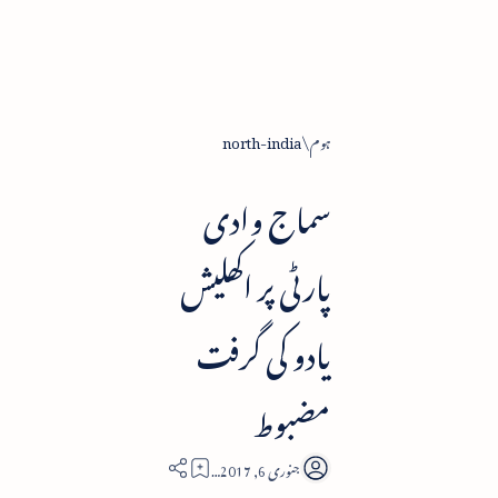
ہوم
north-india
سماج وادی
پارٹی پر اکھلیش
یادو کی گرفت
مضبوط
3