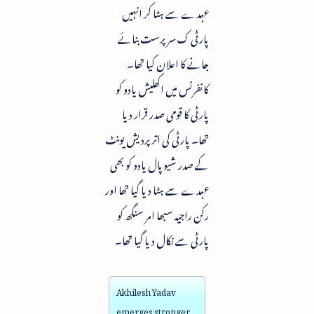
عہدے سے ہٹا کر انہیں
پارٹی ک سرپرست بنائے
جانے کا اعلان کیا تھا۔
کانفرنس میں اکھلیش یادو کو
پارٹی کا قومی صدر قرار دیا
تھا۔ پارٹی کی اتر پردیش یونٹ
کے صدر شیوپال یادو کو بھی
عہدے سے ہٹا دیا گیا تھا اور
رکن راجیہ سبھا امر سنگھ کو
پارٹی سے نکال دیا گیا تھا۔
Akhilesh Yadav
emerges stronger