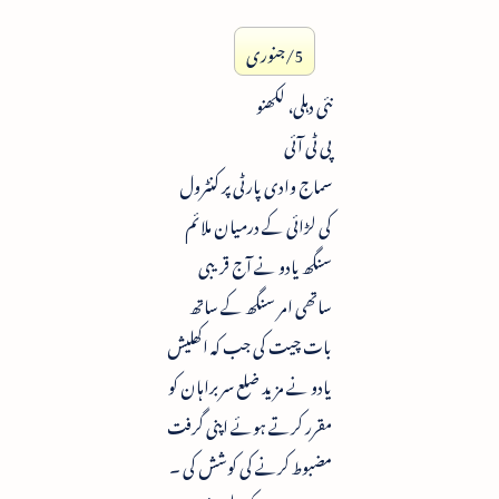
5/جنوری
نئی دہلی، لکھنو
پی ٹی آئی
سماج وادی پارٹی پر کنٹرول
کی لڑائی کے درمیان ملائم
سنگھ یادو نے آج قریبی
ساتھی امر سنگھ کے ساتھ
بات چیت کی جب کہ اکھلیش
یادو نے مزید ضلع سربراہان کو
مقرر کرتے ہوئے اپنی گرفت
مضبوط کرنے کی کوشش کی ۔