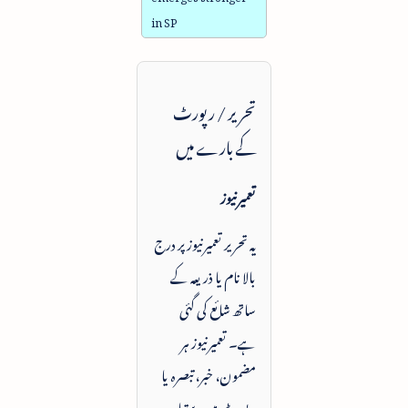
in SP
تحریر / رپورٹ
کے بارے میں
تعمیرنیوز
یہ تحریر تعمیرنیوز پر درج
بالا نام یا ذریعہ کے
ساتھ شائع کی گئی
ہے۔ تعمیرنیوز ہر
مضمون، خبر، تبصرہ یا
رپورٹ میں دستیاب