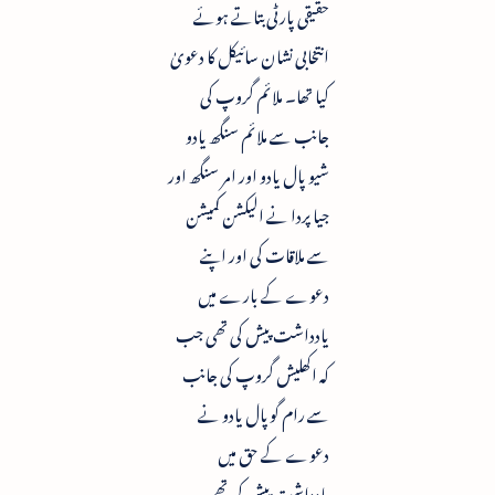
حقیقی پارٹی بتاتے ہوئے
انتخابی نشان سائیکل کا دعویٰ
کیا تھا۔ ملائم گروپ کی
جانب سے ملائم سنگھ یادو
شیو پال یادو اور امر سنگھ اور
جیا پردا نے الیکشن کمیشن
سے ملاقات کی اور اپنے
دعوے کے بارے میں
یادداشت پیش کی تھی جب
کہ اکھلیش گروپ کی جانب
سے رام گوپال یادو نے
دعوے کے حق میں
یادداشت پیش کی تھی ۔