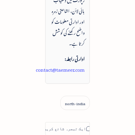
بائی لائن، اشاعتی زمرہ
اور ادارتی معلومات کو
واضح رکھنے کی کوشش
کرتا ہے۔
ادارتی رابطہ:
contact@taemeer.com