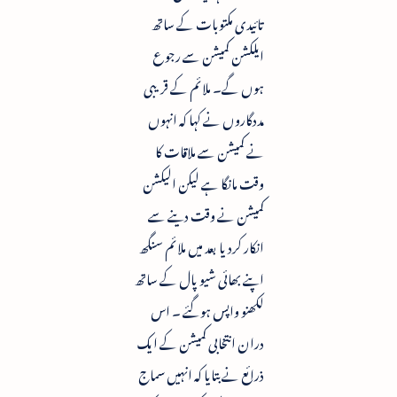
تائیدی مکتوبات کے ساتھ
ایلکشن کمیشن سے رجوع
ہوں گے۔ ملائم کے قریبی
مددگاروں نے کہا کہ انہوں
نے کمیشن سے ملاقات کا
وقت مانگا ہے لیکن الیکشن
کمیشن نے وقت دینے سے
انکار کردیا بعد میں ملائم سنگھ
اپنے بھائی شیو پال کے ساتھ
لکھنو واپس ہوگئے ۔ اس
دران انتخابی کمیشن کے ایک
ذرائع نے بتایا کہ انہیں سماج