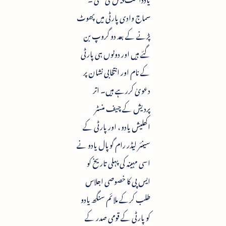
سماج وادی پارٹی میں پھوٹ
پڑنے کے بعد دو گروپ بن
گئے ہیں اور دونوں ہی پارٹی
کے نام اور انتخابی نشان پر
دعویٰ کررہے ہیں۔ اتر
پردیش کے چیف منسٹر
اکھلیش یادو ، اور پارٹی کے
سینئر لیڈر رام گوپال یادو نے
اسی مہینہ کی پہلی تاریخ کو
ایس پی کا خصوصی اجلاس
طلب کرکے ملائم سنگھ یادو
کو پارٹی کے قومی صدر کے