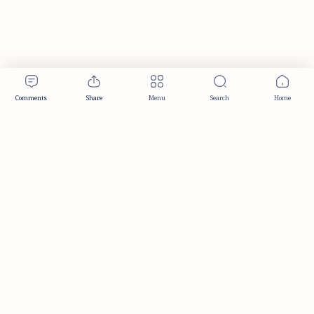
Publisher & Editorial Information
Established:
December 2012
Publisher:
Taemeer Web Design & Development
Head Office:
Hyderabad, Telangana, India
Editorial Responsibility:
TaemeerNews Editorial Team
Founder:
Syed Mukarram Niyaz
ISSN:
2349-0268
Location:
Hyderabad, Telangana, India
Contact:
contact@taemeer.com
|
|
|
|
Editorial Policy
Publisher Information
Editorial Board
Authors & Contributors
|
Contact
Privacy Policy