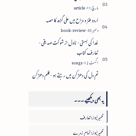
اردو طنز و مزاح میں علی گڑھ کا حصہ
خدا کی بستی - ناول از شوکت صدیقی -
تعارف کتاب
تم دل کی دھڑکن میں رہتے ہو - فلم دھڑکن
یہ بھی دیکھیے ۔۔۔
تعمیرنیوز: تعارف
تعمیرنیوز: تمام زمرے