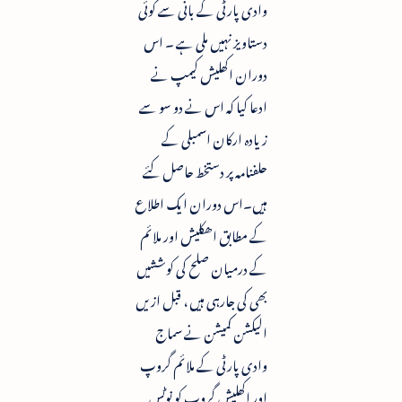
وادی پارٹی کے بانی سے کوئی
دستاویز نہیں ملی ہے ۔ اس
دوران اکھلیش کیمپ نے
ادعا کیا کہ اس نے دو سو سے
زیادہ ارکان اسمبلی کے
حلفنامہ پر دستخط حاصل کئے
ہیں۔اس دوران ایک اطلاع
کے مطابق اھکلیش اور ملائم
کے درمیان صلح کی کوششیں
بھی کی جارہی ہیں ، قبل ازیں
الیکشن کمیشن نے سماج
وادی پارٹی کے ملائم گروپ
اور اکھلیش گروپ کو نوٹس