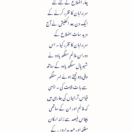
چار اضلاع کے لئے نئے
سربراہان کا تقرر کرنے کے
ایک دن بعد اکھلیش نے آج
مزید سات اضلاع کے
سربراہان کا تقرر کیا ۔ اس
دوران ملائم سنگھ یادو نے
شیوپال سنگھ یادو کے ساتھ
دہلی پہونچتے ہوئے امر سنگھ
سے با ت چیت کی ۔ ایسی
قیاس آرائیاں کی جارہی ہیں
کہ ملائم اور ان کے ساتھی
پچاس فیصد سے زائد ارکان
مقننہ اور عہدیداروں کے