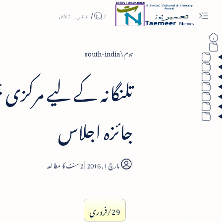
ہوم
south-india
تلنگانہ کے لیے مرکزی 
جائزہ اجلاس
2
29/فروری