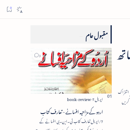
مقبول عام
اتھ
اردو کے مزاحیہ افسانے - تعارف کتاب
7/اپریل تعارف کتاب ٹی۔این۔بی افسانے کے
اجزائے ترکیبی یعنی پلاٹ، کردار، مکالمہ، نقطۂ عروج،