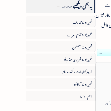
یہ بھی دیکھیے ۔۔۔
ق سے
درکار فنڈس
تعمیرنیوز: تعارف
ی قابل
تعمیرنیوز: تمام زمرے
تعمیرنیوز: مصنفین
--
تعمیرنیوز: تحریری مقابلے
اردو کتابیات و کتب خانہ
تعمیرنیوز: آرکائیو
اہم روابط
 اور