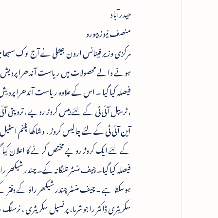
حیدرآباد
منصف نیوز بیورو
، ٹریپل آئی ٹی کے لئے بیس کروڑ روپے ، تروپتی آئی
کے لئے ایک کروڑ روپے مختص کرنے کا اعلان کیا گ
ہوسکتا ہے ۔ چیف منسٹر چندر شیکھر راؤ کے دفتر ک
سکریٹری ڈاکٹر راجو شرما، پرنسپل سکریٹری ، نرسنگ