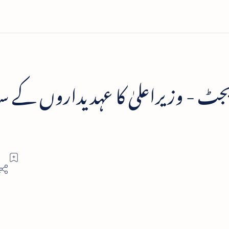
بجٹ - وزیراعلیٰ کا عہدیداروں کے س