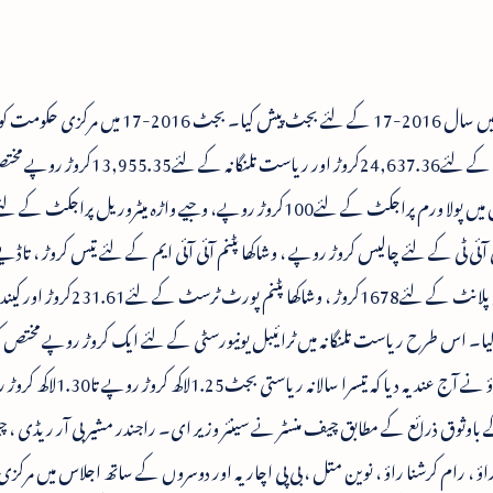
مرکزی وزیر فینانس ارون جیٹلی نے آج لوک سبھا میں سال 2016-17 کے لئے بجٹ پیش کیا۔ بجٹ 
ہونے والے محصولات میں ریاست آندھرا پردیش کے لئے24,637.36کروڑ اور ریا
 آئی ٹی کے لئے چالیس کروڑ روپے ، وشاکھا پٹنم آئی آئی ایم کے لئے تیس کروڑ ، تاڈیے
آین آئی ٹی کے لئے چالیس کروڑ ، وشاکھا پٹنم اسٹیل پلانٹ کے لئے1678کروڑ ، وشاکھ
یا۔ اس طرح ریاست تلنگانہ میں ٹرائیبل یونیورسٹی کے لئے ایک کروڑ روپے مختص ک
فیصلہ کیا گیا۔ چیف منسٹر تلنگانہ کے۔ چندر شیکھر راؤ نے آج عندیہ دیا کہ تیسرا سالانہ
ے باوثوق ذرائع کے مطابق چیف منسٹر نے سینئر وزیر ای۔ راجندر مشیر بی آر ریڈی ،
 راؤ ، رام کرشنا راؤ ، نوین متل ، بی پی اچاریہ اور دوسروں کے ساتھ اجلاس میں مر