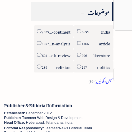
موضوعات
sub-continent
india
column-analysis
article
book-review
literature
religion
politics
Publisher & Editorial Information
Established:
December 2012
Publisher:
Taemeer Web Design & Development
Head Office:
Hyderabad, Telangana, India
Editorial Responsibility:
TaemeerNews Editorial Team