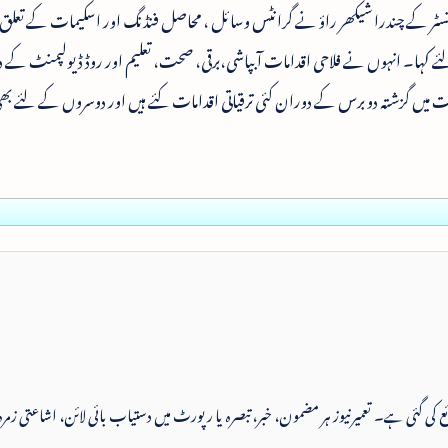
چیف منسٹر کے چندرا شیکھر راؤ نے گرانٹس وسائل ، محاصل فنڈنگ اور اسکیمات کے تعل
ے کہا۔ انہوں نے فلاحی اقدامات آبپاشی،برقی، صحت، تعلیم اور روڈ ڈیولپمنٹ کے 
ت میں گزشتہ دو برس کے دوران کئی ترقیاتی اقدامات کئے ہیں اور دوسروں کے لئے بھ
 شائع کی گئی ہے۔ تعمیرنیوز ہر مضمون، خبر، تبصرہ یا رپورٹ میں دستیاب بائی لائن، اشاعتی زمرہ