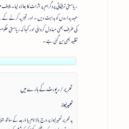
ریاستی ترقیاتی پروگرام پر اثرات کا جائزہ لیا۔ 
عہدیداروں کو ہدایت دیں ۔ اور تجزیہ کرنے کے لئ
کی طرف بھی مبذول کروائی اور کہا کہ ریاستی حکوم
تقلید بھی بن گئی ہے ۔
تحریر / رپورٹ کے بارے میں
تعمیرنیوز
یہ تحریر تعمیرنیوز پر درج بالا نام یا ذریعہ کے ساتھ