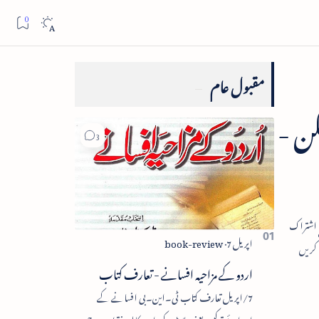
مقبول عام
کن -
اردو کے مزاحیہ افسانے - تعارف کتاب
7/اپریل تعارف کتاب ٹی۔این۔بی افسانے کے
اجزائے ترکیبی یعنی پلاٹ، کردار، مکالمہ، نقطۂ عروج،