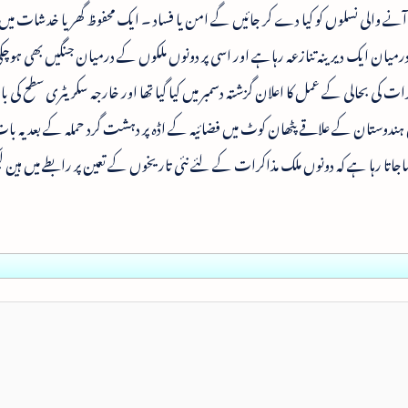
ے والی نسلوں کو کیا دے کر جائیں گے امن یا فساد ۔ ایک محفوظ گھر یا خدشات میں ل
میان ایک دیرینہ تنازعہ رہاہے اور اسی پر دونوں ملکوں کے درمیان جنگیں بھی ہوچک
کی بحالی کے عمل کا اعلان گزشتہ دسمبر میں کیا گیا تھا اور خارجہ سکریٹری سطح کی
ن ہندوستان کے علاقے پٹھان کوٹ میں فضائیہ کے اڈہ پر دہشت گرد حملہ کے بعد یہ 
جاتا رہا ہے کہ دونوں ملک مذاکرات کے لئے نئی تاریخوں کے تعین پر رابطے میں ہین