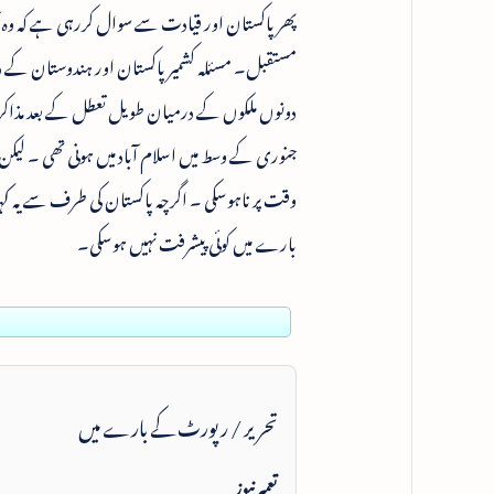
پھر پاکستان اور قیادت سے سوال کررہی ہے کہ وہ آن
مستقبل۔ مسئلہ کشمیر پاکستان اور ہندوستان کے در
دونوں ملکوں کے درمیان طویل تعطل کے بعد مذاکرات 
جنوری کے وسط میں اسلام آباد میں ہونی تھی ۔ لیک
وقت پر ناہوسکی ۔ اگرچہ پاکستان کی طرف سے یہ کہا
بارے میں کوئی پیشرفت نہیں ہوسکی۔
تحریر / رپورٹ کے بارے میں
تعمیرنیوز