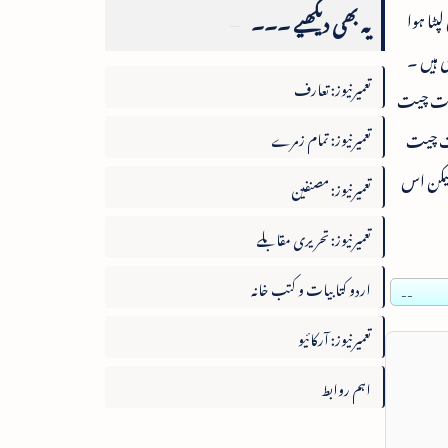
یہ بھی دیکھیے ۔۔۔
پٹا ہوا
ی ہیں ۔
تعمیرنیوز: تعارف
 بات چیت
بات چیت
تعمیرنیوز: تمام زمرے
 لیکن اس
تعمیرنیوز: مصنفین
تعمیرنیوز: تحریری مقابلے
اردو کتابیات و کتب خانہ
--
تعمیرنیوز: آرکائیو
اہم روابط