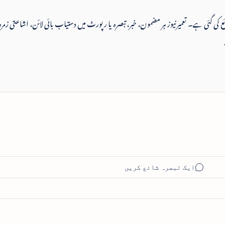
 شائع کی گئی ہے۔ تعمیرنیوز ہر مضمون، خبر، تبصرہ یا رپورٹ میں دستیاب بائی لائن، اشاعتی زمرہ