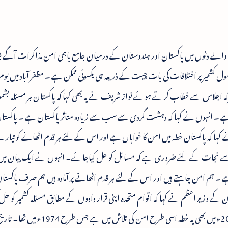
ے والے دنوں میں پاکستان اور ہندوستان کے درمیان جامع باہمی امن مذاکرات آگے 
ول کشمیر پر اختلافات کی بات چیت کے ذریعہ ہی یکسوئی ممکن ہے ۔ مظفر آباد میں یوم
شترکہ اجلاس سے خطاب کرتے ہوئے نواز شریف نے یہ بھی کہا کہ پاکستان ہر مسئلہ 
ہے ۔ انہوں نے کہا کہ دہشت گردی سے سب سے زیادہ متاثر پاکستان ہے ۔ پاکستا
کہا کہ پاکستان خطہ میں امن کا خواہاں ہے اور اس کے لئے ہر قدم اٹھانے کو تیار ہ
دگی سے نجات کے لئے ضروری ہے کہ مسائل کو حل کیاجائے۔ انہوں نے ایک بیان میں ک
 ۔ ہم امن چاہتے ہیں اور اس کے لئے ہر قدم اٹھانے پر آمادہ ہیں ہم صرف پاکست
ے وزیر اعظم نے کہا کہ اقوام متحدہ اپنی قرار دادوں کے مطابق مسئلہ کشمیر کو ح
میں کردار ادا کرے ۔ کیا یہ حقیقت نہیں ہے کہ2016ء میں بھی یہ خطہ اسی طرح امن ک