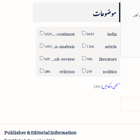
موضوعات
 اور
sub-continent
india
column-analysis
article
book-review
literature
religion
politics
Publisher & Editorial Information