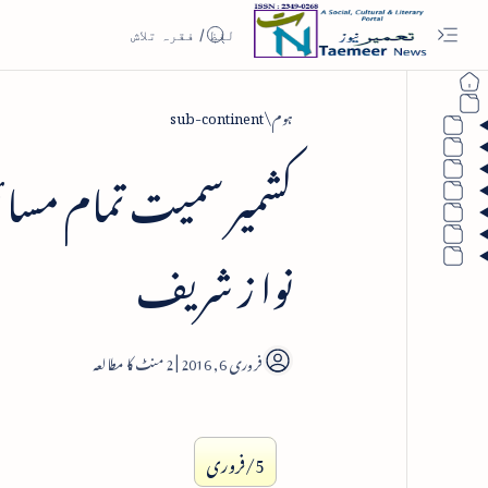
ہوم
sub-continent
کشمیر سمیت تمام مسا
نوا ز شریف
2
5/فروری