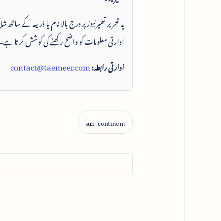
یہ تحریر تعمیرنیوز پر درج بالا نام یا ذریعہ کے ساتھ
ادارتی معلومات کو واضح رکھنے کی کوشش کرتا ہے۔
ادارتی رابطہ:
contact@taemeer.com