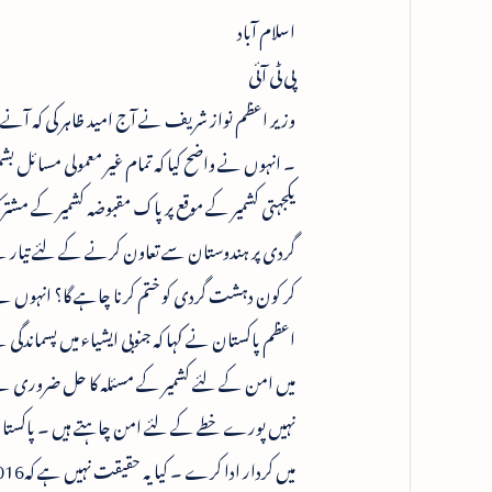
اسلام آباد
پی ٹی آئی
وزیر اعظم نواز شریف نے آج امید ظاہر کی کہ آن
۔ انہوں نے واضح کیا کہ تمام غیر معمولی مسائل بشم
یکجہتی کشمیر کے موقع پر پاک مقبوضہ کشمیر کے م
گردی پر ہندوستان سے تعاون کرنے کے لئے تیار 
کر کون دہشت گردی کو ختم کرنا چاہے گا؟ انہوں نے 
اعظم پاکستان نے کہا کہ جنوبی ایشیاء میں پسمان
میں امن کے لئے کشمیر کے مسئلہ کا حل ضروری ہے
نہیں پورے خطے کے لئے امن چاہتے ہیں ۔ پاکستان ک