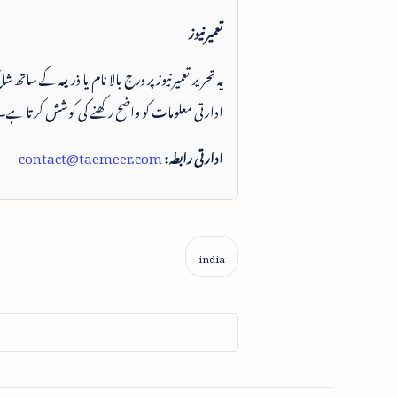
تعمیرنیوز
یہ تحریر تعمیرنیوز پر درج بالا نام یا ذریعہ کے ساتھ
ادارتی معلومات کو واضح رکھنے کی کوشش کرتا ہے۔
ادارتی رابطہ:
contact@taemeer.com