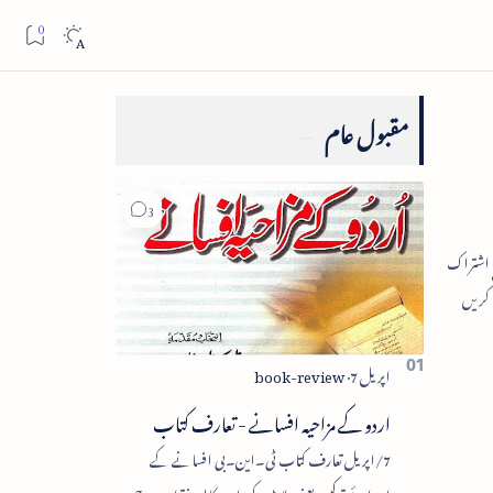
مقبول عام
اردو کے مزاحیہ افسانے - تعارف کتاب
7/اپریل تعارف کتاب ٹی۔این۔بی افسانے کے
اجزائے ترکیبی یعنی پلاٹ، کردار، مکالمہ، نقطۂ عروج،