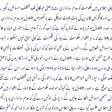
 والے سرمائی اجلاس میں حکومت کو عدم رواداری سے بڑھتی مہنگائی تک مختلف مسائل پر گھ
وں اور کانگریس قائدین کی بات چیت ہوچکی ہے بالخصوص جنتادل یو،عدم رواداری او
صدر جنتادل یو شرد یادو نے ٹوئٹر پر کہا ہے کہ اب گورنر آسام نے دستوری عہدہ پر فا
 چلتا ہے کہ برسر اقتدار حکومت نے بہار کی شکست سے کوئی سبق نہیں سیکھا ۔ انہو
کے مسائل اٹھائیں گے ۔ انہوں نے یہ بھی ٹوئٹ کیا کہ ان کی پارٹی، تحفظات پالیسی کا 
ھیک طرح عمل نہیں ہورہا ہے ۔ جنتادل یو نے دالوں، خوردنی تیل اور ترکاریوں کی بڑھتی 
مسئلہ اٹھانے کا بھی فیصلہ کیا ہے۔ اجلاس کے ابتدائی دو دن ہندوستانی دستور اپنانے(26نومبر1949) کی یاد م
 ہوگی ۔ اپوزیشن جماعتوں کا ماننا ہے کہ یہ دستور کی روشنی میں مختلف امور سے نمٹ
حکومت کے طریقہ کار میں خامیاں ڈھوندنے کا بہترین موقع ہے ۔ صدر جنتادل یو نے کہا کہ موجودہ ح
ل سبھی مسائل اٹھائے جائیں گے ۔ پارٹی، نوٹس دے گی کہ عدم رواداری پر پارلی
بحث ہو ہو۔ حکومت نے کل11بجے دن کل جماعتی اجلاس طلب کیا ہے۔ سرمائی اجلاس 26نومبر کو ش