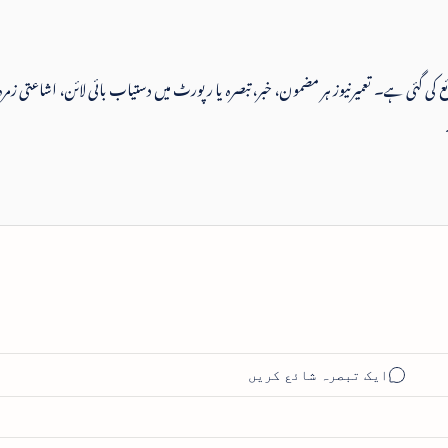
 شائع کی گئی ہے۔ تعمیرنیوز ہر مضمون، خبر، تبصرہ یا رپورٹ میں دستیاب بائی لائن، اشاعتی زمرہ