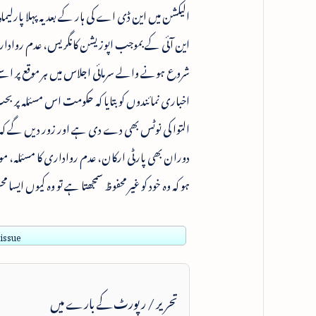
الیکشن میں این ڈی اے کی ہار کے بعد یہ پہلا پارل
این آئی کے بموجب اپوزیشن کانگریس، عدم روادا
شروع ہونے والے سرمائی اجلاس میں ہر موقع پر اسے 
اخباری نمائندوں کو بتایا کہ حکومت اس مسئلہ پ
دوران بھی پارٹی ارکان، عدم رواداری کا مسئلہ، موثر
ہو کہ وہ خود کو غیر محفوظ سمجھتا ہے تو وہ کیوں ایسا
 issue
تحریر / رپورٹ کے بارے میں