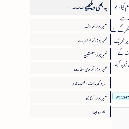
یہ بھی دیکھیے ۔۔۔
 کیا۔ یو
ت سے
تعمیرنیوز: تعارف
ن کھرگے نے
تعمیرنیوز: تمام زمرے
پر تحریک
دستور کے موقع پر بحث کے
تعمیرنیوز: مصنفین
د یہ کہتا
تعمیرنیوز: تحریری مقابلے
اردو کتابیات و کتب خانہ
تعمیرنیوز: آرکائیو
Winter S
اہم روابط