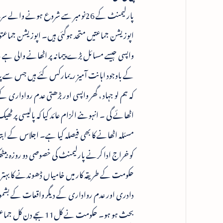
پارلیمنٹ کے 26نومبر سے شروع ہونے
اپوزیشن جماعتیں متحد ہوگئی ہیں۔ اپوزیشن جماعت
واپسی جیسے مسائل بڑے پیمانہ پر اٹھانے والی ہے ۔ 
کے باوجود اہانت آمیز ریمارکس کئے ہیں جس سے پتہ
کہ ہم لو جہاد ، گھر واپسی اور بڑھتی عدم رواداری 
اٹھائے گی ۔ انہوںنے الزام عائد کیا کہ پالیسی پر ٹ
کو خراج ادا کرنے پارلیمنٹ کی خصوصی دو روزہ بیٹھک
دادری اور عدم رواداری کے دیگر واقعات کے بشمو