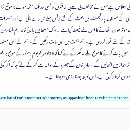
یمانی اجلاس ہے جس نے مخالف بی جے پی طاقتوں کو کسی حد تک متحد ہونے کا موقع فراہم
ری کے مسئلہ پر پارلیمنٹ میں بحث کے لئے نوٹس پہلے ہی دے چکی ہے اور جمعرا
موثر طور پر اٹھانے کا اس نے فیصلہ کیا ہے ۔ لوک سبھا میں پارٹی قائد ایم ملیکارج
ر بحث کے لئے غور کررہی ہے ۔ ہم بحث میں اپنی بات رکھیں گے ۔ ہم نے اس مسئلہ 
التوا کی نوٹس بھی دے دی ہے اور زور دیں گے کہ ہمیں بات کرنے کا موقع ملے ۔ کھرگے نے کہا کہ26نومبر کو یوم 
 انداز میں اٹھائیں گے ۔ عامر خان کے تبصرہ کے حوالہ سے کھرگے نے کہا کہ اگر کوئی فر
 محسوس کرتا/کرتی ہے، اس کا پتہ چلانا لازمی ہوجاتا ہے ۔
ession of Parliament set to be stormy as Opposition keen to raise 'intolerance'