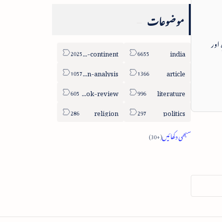
موضوعات
 اور
sub-continent
india
column-analysis
article
book-review
literature
religion
politics